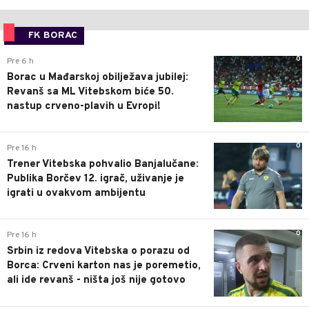
FK BORAC
0
Pre 6 h
Borac u Mađarskoj obilježava jubilej:
Revanš sa ML Vitebskom biće 50.
nastup crveno-plavih u Evropi!
0
Pre 16 h
Trener Vitebska pohvalio Banjalučane:
Publika Borčev 12. igrač, uživanje je
igrati u ovakvom ambijentu
0
Pre 16 h
Srbin iz redova Vitebska o porazu od
Borca: Crveni karton nas je poremetio,
ali ide revanš - ništa još nije gotovo