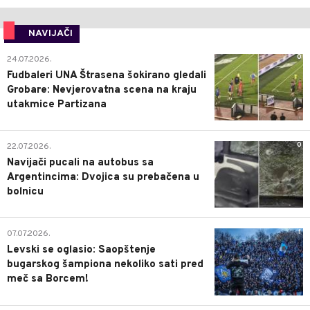
NAVIJAČI
0
24.07.2026.
Fudbaleri UNA Štrasena šokirano gledali
Grobare: Nevjerovatna scena na kraju
utakmice Partizana
0
22.07.2026.
Navijači pucali na autobus sa
Argentincima: Dvojica su prebačena u
bolnicu
1
07.07.2026.
Levski se oglasio: Saopštenje
bugarskog šampiona nekoliko sati pred
meč sa Borcem!