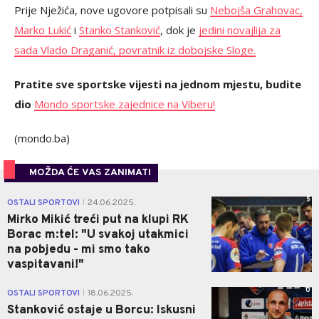
Prije Nježića, nove ugovore potpisali su
Nebojša Grahovac,
Marko Lukić
i
Stanko Stanković
, dok je
jedini novajlija za
sada Vlado Draganić, povratnik iz dobojske Sloge.
Pratite sve sportske vijesti na jednom mjestu, budite
dio
Mondo sportske zajednice na Viberu!
(mondo.ba)
MOŽDA ĆE VAS ZANIMATI
5
OSTALI SPORTOVI
24.06.2025.
|
Mirko Mikić treći put na klupi RK
Borac m:tel: "U svakoj utakmici
na pobjedu - mi smo tako
vaspitavani!"
0
OSTALI SPORTOVI
18.06.2025.
|
Stanković ostaje u Borcu: Iskusni