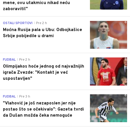
mene, ovu utakmicu nikad neću
zaboraviti!"
0
OSTALI SPORTOVI
Pre 2 h
|
Moćna Rusija pala u Ubu: Odbojkašice
Srbije pobijedile u drami
0
FUDBAL
Pre 2 h
|
Olimpijakos hoće jednog od najvažnijih
igrača Zvezde: "Kontakt je već
uspostavljen"
0
FUDBAL
Pre 3 h
|
"Vlahović je još nezaposlen jer nije
postao što se očekivalo": Gazeta tvrdi
da Dušan možda čeka nemoguće