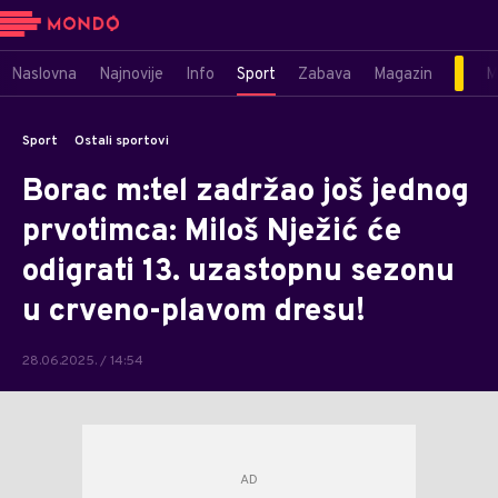
Naslovna
Najnovije
Info
Sport
Zabava
Magazin
M
Sport
Ostali sportovi
Borac m:tel zadržao još jednog
prvotimca: Miloš Nježić će
odigrati 13. uzastopnu sezonu
u crveno-plavom dresu!
28.06.2025. / 14:54