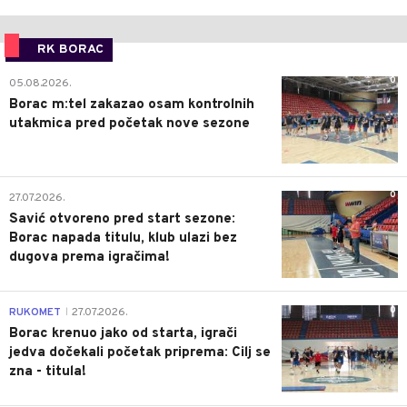
RK BORAC
0
05.08.2026.
Borac m:tel zakazao osam kontrolnih
utakmica pred početak nove sezone
0
27.07.2026.
Savić otvoreno pred start sezone:
Borac napada titulu, klub ulazi bez
dugova prema igračima!
0
RUKOMET
27.07.2026.
|
Borac krenuo jako od starta, igrači
jedva dočekali početak priprema: Cilj se
zna - titula!