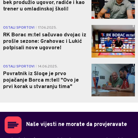
bek produžio ugovor, radiće i kao
trener u omladinskoj školi!
3
OSTALI SPORTOVI
17.06.2025.
|
RK Borac m:tel sačuvao dvojac iz
prošle sezone: Grahovac i Lukić
potpisali nove ugovore!
1
OSTALI SPORTOVI
14.06.2025.
|
Povratnik iz Sloge je prvo
pojačanje Borca m:tel! "Ovo je
prvi korak u stvaranju tima"
Naše vijesti ne morate da provjeravate