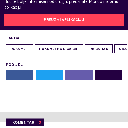
Budite bolje informisani od drugih, preuzmite Mondo mobilnu
aplikaciju
PREUZMI APLIKACIJU
TAGOVI
RUKOMET
RUKOMETNA LIGA BIH
RK BORAC
MILO
PODIJELI
KOMENTARI
0