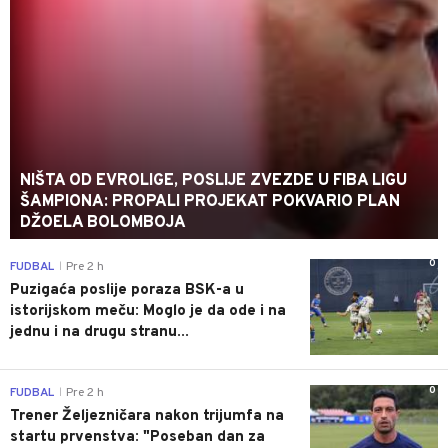
NIŠTA OD EVROLIGE, POSLIJE ZVEZDE U FIBA LIGU
ŠAMPIONA: PROPALI PROJEKAT POKVARIO PLAN
DŽOELA BOLOMBOJA
0
FUDBAL
Pre 2 h
|
Puzigaća poslije poraza BSK-a u
istorijskom meču: Moglo je da ode i na
jednu i na drugu stranu...
0
FUDBAL
Pre 2 h
|
Trener Željezničara nakon trijumfa na
startu prvenstva: "Poseban dan za