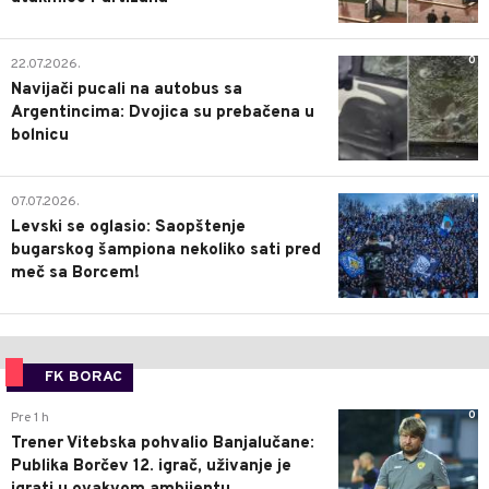
0
22.07.2026.
Navijači pucali na autobus sa
Argentincima: Dvojica su prebačena u
bolnicu
1
07.07.2026.
Levski se oglasio: Saopštenje
bugarskog šampiona nekoliko sati pred
meč sa Borcem!
FK BORAC
0
Pre 1 h
Trener Vitebska pohvalio Banjalučane:
Publika Borčev 12. igrač, uživanje je