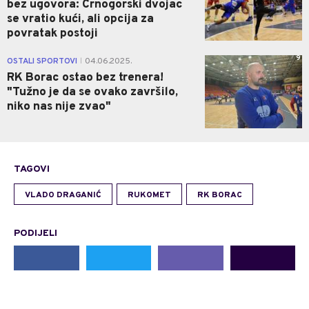
bez ugovora: Crnogorski dvojac
se vratio kući, ali opcija za
povratak postoji
9
OSTALI SPORTOVI
04.06.2025.
|
RK Borac ostao bez trenera!
"Tužno je da se ovako završilo,
niko nas nije zvao"
TAGOVI
VLADO DRAGANIĆ
RUKOMET
RK BORAC
PODIJELI