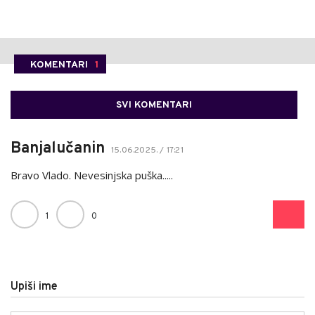
KOMENTARI
1
SVI KOMENTARI
Banjalučanin
15.06.2025. / 17:21
Bravo Vlado. Nevesinjska puška.....
1
0
Upiši ime