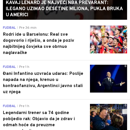
KAVAJ LENARD JE NAJVEĆI NBA PREVARANT:
ILEGANO UZIMAO DESETINE MILIONA, PUKLA BRUKA
U AMERICI
0
FUDBAL
Pre 36 min
|
Rodri ide u Barselonu: Real sve
dogovorio i riješio, a onda je poziv
najbitnijeg čovjeka sve obrnuo
naglavačke
0
FUDBAL
Pre 1 h
|
Đani Infantino uzvraća udarac: Poslije
napada na njega, krenuo u
kontraofanzivu, Argentinci javno stali
uz njega
0
FUDBAL
Pre 1 h
|
Legendarni trener sa 74 godine
pobijedio rak: Objavio da je zdrav i
odmah hoće da preuzme