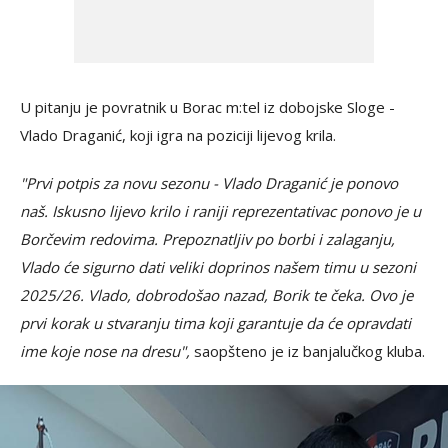
U pitanju je povratnik u Borac m:tel iz dobojske Sloge -
Vlado Draganić, koji igra na poziciji lijevog krila.
"Prvi potpis za novu sezonu - Vlado Draganić je ponovo
naš. Iskusno lijevo krilo i raniji reprezentativac ponovo je u
Borčevim redovima. Prepoznatljiv po borbi i zalaganju,
Vlado će sigurno dati veliki doprinos našem timu u sezoni
2025/26. Vlado, dobrodošao nazad, Borik te čeka. Ovo je
prvi korak u stvaranju tima koji garantuje da će opravdati
ime koje nose na dresu",
saopšteno je iz banjalučkog kluba.