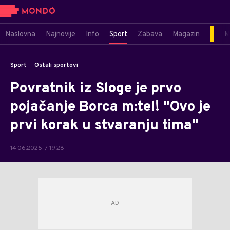
Naslovna
Najnovije
Info
Sport
Zabava
Magazin
M
Sport
Ostali sportovi
Povratnik iz Sloge je prvo
pojačanje Borca m:tel! "Ovo je
prvi korak u stvaranju tima"
14.06.2025. / 19:28