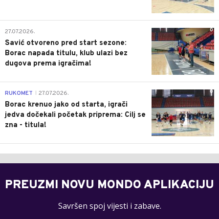
0
27.07.2026.
Savić otvoreno pred start sezone:
Borac napada titulu, klub ulazi bez
dugova prema igračima!
0
RUKOMET
27.07.2026.
|
Borac krenuo jako od starta, igrači
jedva dočekali početak priprema: Cilj se
zna - titula!
PREUZMI NOVU MONDO APLIKACIJU
Savršen spoj vijesti i zabave.