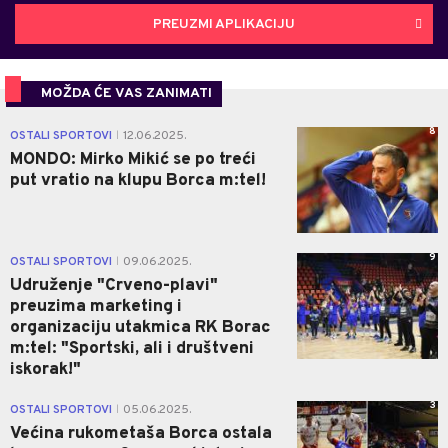
PREUZMI APLIKACIJU
MOŽDA ĆE VAS ZANIMATI
8
OSTALI SPORTOVI
12.06.2025.
|
MONDO: Mirko Mikić se po treći
put vratio na klupu Borca m:tel!
9
OSTALI SPORTOVI
09.06.2025.
|
Udruženje "Crveno-plavi"
preuzima marketing i
organizaciju utakmica RK Borac
m:tel: "Sportski, ali i društveni
iskorak!"
3
OSTALI SPORTOVI
05.06.2025.
|
Većina rukometaša Borca ostala