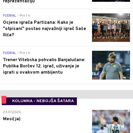
reprezentaciju
0
FUDBAL
Pre 1 h
|
Ocjene igrača Partizana: Kako je
"otpisani" postao najvažniji igrač Saše
Ilića?
0
FUDBAL
Pre 1 h
|
Trener Vitebska pohvalio Banjalučane:
Publika Borčev 12. igrač, uživanje je
igrati u ovakvom ambijentu
KOLUMNA - NEBOJŠA ŠATARA
0
23.07.2026.
Mesi(ja)