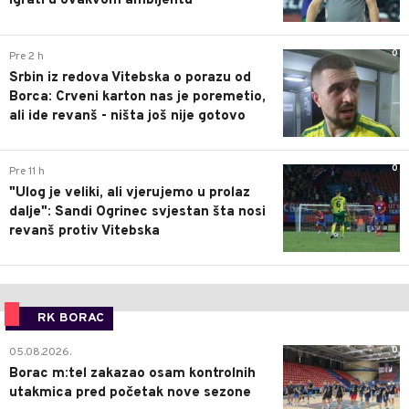
igrati u ovakvom ambijentu
0
Pre 2 h
Srbin iz redova Vitebska o porazu od
Borca: Crveni karton nas je poremetio,
ali ide revanš - ništa još nije gotovo
0
Pre 11 h
"Ulog je veliki, ali vjerujemo u prolaz
dalje": Sandi Ogrinec svjestan šta nosi
revanš protiv Vitebska
RK BORAC
0
05.08.2026.
Borac m:tel zakazao osam kontrolnih
utakmica pred početak nove sezone