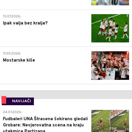
2
15.07.2026.
Ipak valja bez kralja?
0
17.05.2026.
Mostarske kiše
NAVIJAČI
0
24.07.2026.
Fudbaleri UNA Štrasena šokirano gledali
Grobare: Nevjerovatna scena na kraju
utakmice Partizana