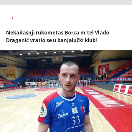
Nebojša
AUTOR
1
Šatara
Nekadašnji rukometaš Borca m:tel Vlado
Draganić vratio se u banjalučki klub!