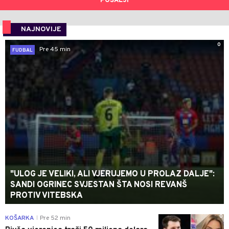
POŠALJI
NAJNOVIJE
0
Pre 45 min
FUDBAL
"ULOG JE VELIKI, ALI VJERUJEMO U PROLAZ DALJE":
SANDI OGRINEC SVJESTAN ŠTA NOSI REVANŠ
PROTIV VITEBSKA
0
KOŠARKA
Pre 52 min
|