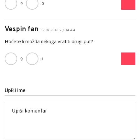
9
0
Vespin fan
12.06.2025. / 14:44
Hoćete li možda nekoga vratiti drugi put?
9
1
Upiši ime