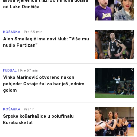
Bivša vjerenica traži 50 miliona dolara
od Luke Dončića
0
KOŠARKA
Pre 55 min
|
Alen Smailagić ima novi klub: "Više mu
nudio Partizan"
0
FUDBAL
Pre 57 min
|
Vinko Marinović otvoreno nakon
pobjede: Ostaje žal za bar još jednim
golom
0
KOŠARKA
Pre 1 h
|
Srpske košarkašice u polufinalu
Eurobasketa!