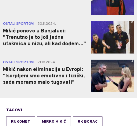
0
OSTALI SPORTOVI
30.11.2024.
|
Mikić ponovo u Banjaluci:
"Trenutno je to još jedna
utakmica u nizu, ali kad dođem..."
3
OSTALI SPORTOVI
21.10.2024.
|
Mikić nakon eliminacije u Evropi:
"Iscrpljeni smo emotivno i fizički,
sada moramo malo tugovati"
TAGOVI
RUKOMET
MIRKO MIKIĆ
RK BORAC