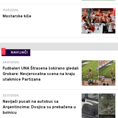
0
17.05.2026.
Mostarske kiše
NAVIJAČI
0
24.07.2026.
Fudbaleri UNA Štrasena šokirano gledali
Grobare: Nevjerovatna scena na kraju
utakmice Partizana
0
22.07.2026.
Navijači pucali na autobus sa
Argentincima: Dvojica su prebačena u
bolnicu