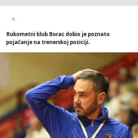
Nebojša
AUTOR
8
Šatara
Rukometni klub Borac dobio je poznato
pojačanje na trenerskoj poziciji.