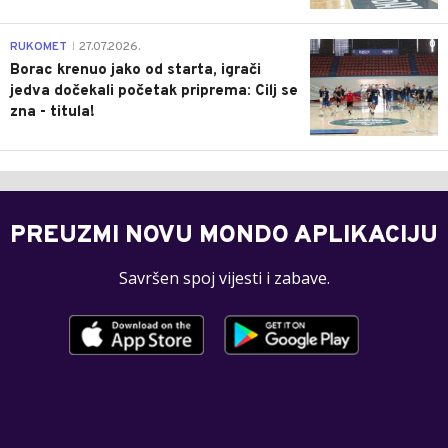
0
RUKOMET
27.07.2026.
|
Borac krenuo jako od starta, igrači
jedva dočekali početak priprema: Cilj se
zna - titula!
PREUZMI NOVU MONDO APLIKACIJU
Savršen spoj vijesti i zabave.