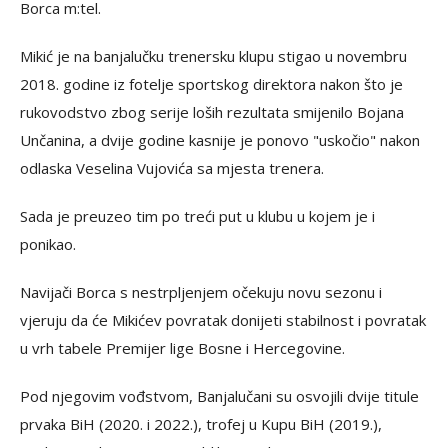
Borca m:tel.
Mikić je na banjalučku trenersku klupu stigao u novembru
2018. godine iz fotelje sportskog direktora nakon što je
rukovodstvo zbog serije loših rezultata smijenilo Bojana
Unčanina, a dvije godine kasnije je ponovo "uskočio" nakon
odlaska Veselina Vujovića sa mjesta trenera.
Sada je preuzeo tim po treći put u klubu u kojem je i
ponikao.
Navijači Borca s nestrpljenjem očekuju novu sezonu i
vjeruju da će Mikićev povratak donijeti stabilnost i povratak
u vrh tabele Premijer lige Bosne i Hercegovine.
Pod njegovim vođstvom, Banjalučani su osvojili dvije titule
prvaka BiH (2020. i 2022.), trofej u Kupu BiH (2019.),