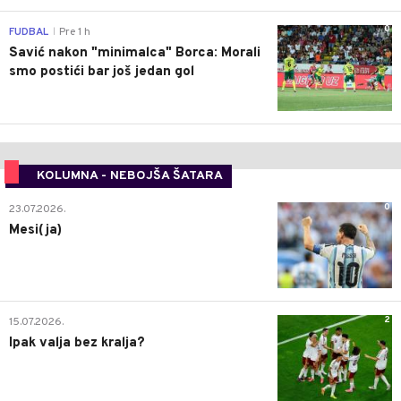
0
FUDBAL
Pre 1 h
|
Savić nakon "minimalca" Borca: Morali
smo postići bar još jedan gol
KOLUMNA - NEBOJŠA ŠATARA
0
23.07.2026.
Mesi(ja)
2
15.07.2026.
Ipak valja bez kralja?