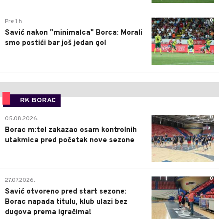
0
Pre 1 h
Savić nakon "minimalca" Borca: Morali
smo postići bar još jedan gol
RK BORAC
0
05.08.2026.
Borac m:tel zakazao osam kontrolnih
utakmica pred početak nove sezone
0
27.07.2026.
Savić otvoreno pred start sezone:
Borac napada titulu, klub ulazi bez
dugova prema igračima!