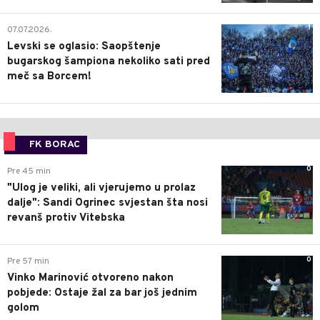
1
07.07.2026.
Levski se oglasio: Saopštenje
bugarskog šampiona nekoliko sati pred
meč sa Borcem!
FK BORAC
0
Pre 45 min
"Ulog je veliki, ali vjerujemo u prolaz
dalje": Sandi Ogrinec svjestan šta nosi
revanš protiv Vitebska
0
Pre 57 min
Vinko Marinović otvoreno nakon
pobjede: Ostaje žal za bar još jednim
golom