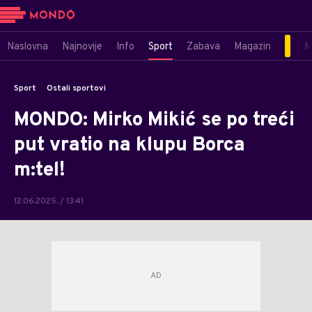
Naslovna
Najnovije
Info
Sport
Zabava
Magazin
M
Sport
Ostali sportovi
MONDO: Mirko Mikić se po treći
put vratio na klupu Borca
m:tel!
12.06.2025. / 13:41