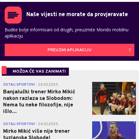
Naše vijesti ne morate da provjeravate
Budite bolje informisani od drugih, preuzmite Mondo mobilnu
aplikaciju
PREUZMI APLIKACIJU
MOŽDA ĆE VAS ZANIMATI
0
OSTALI SPORTOVI
25.02.2025.
|
Banjalučki trener Mirko Mikić
nakon razlaza sa Slobodom:
Nema tu neke filozofije, nije
išlo...
1
OSTALI SPORTOVI
24.02.2025.
|
Mirko Mikić više nije trener
tuzlanske Slobode!