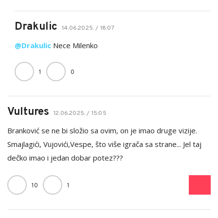
Drakulic
14.06.2025. / 18:07
@Drakulic
Nece Milenko
1
0
Vultures
12.06.2025. / 15:05
Branković se ne bi složio sa ovim, on je imao druge vizije.
Smajlagići, Vujovići,Vespe, što više igrača sa strane... Jel taj
dečko imao i jedan dobar potez???
10
1