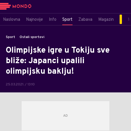
Naslovna
Najnovije
Info
Sport
Zabava
Magazin
M
Sport
Ostali sportovi
Olimpijske igre u Tokiju sve
bliže: Japanci upalili
olimpijsku baklju!
25.03.2021. / 13:10