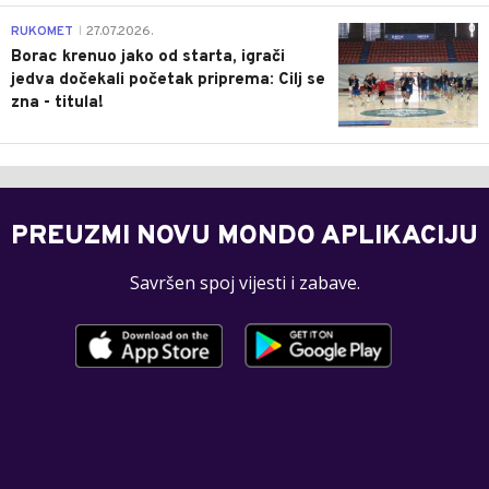
0
RUKOMET
27.07.2026.
|
Borac krenuo jako od starta, igrači
jedva dočekali početak priprema: Cilj se
zna - titula!
PREUZMI NOVU MONDO APLIKACIJU
Savršen spoj vijesti i zabave.