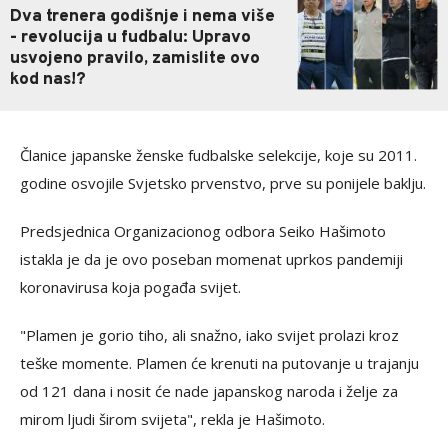
Dva trenera godišnje i nema više
- revolucija u fudbalu: Upravo
usvojeno pravilo, zamislite ovo
kod nas!?
Članice japanske ženske fudbalske selekcije, koje su 2011.
godine osvojile Svjetsko prvenstvo, prve su ponijele baklju.
Predsjednica Organizacionog odbora Seiko Hašimoto
istakla je da je ovo poseban momenat uprkos pandemiji
koronavirusa koja pogađa svijet.
"Plamen je gorio tiho, ali snažno, iako svijet prolazi kroz
teške momente. Plamen će krenuti na putovanje u trajanju
od 121 dana i nosit će nade japanskog naroda i želje za
mirom ljudi širom svijeta", rekla je Hašimoto.