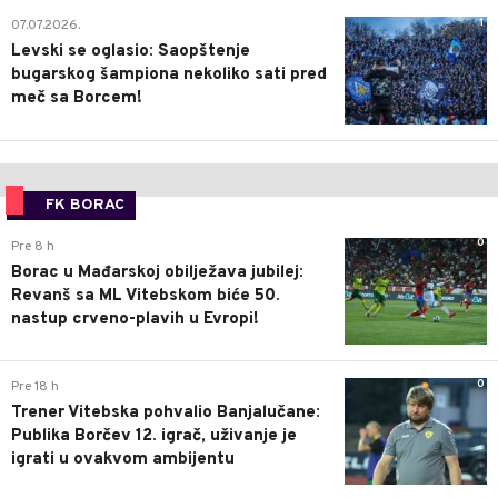
1
07.07.2026.
Levski se oglasio: Saopštenje
bugarskog šampiona nekoliko sati pred
meč sa Borcem!
FK BORAC
0
Pre 8 h
Borac u Mađarskoj obilježava jubilej:
Revanš sa ML Vitebskom biće 50.
nastup crveno-plavih u Evropi!
0
Pre 18 h
Trener Vitebska pohvalio Banjalučane:
Publika Borčev 12. igrač, uživanje je
igrati u ovakvom ambijentu