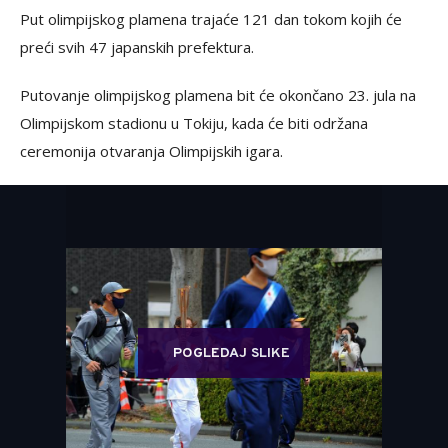
Put olimpijskog plamena trajaće 121 dan tokom kojih će
preći svih 47 japanskih prefektura.
Putovanje olimpijskog plamena bit će okončano 23. jula na
Olimpijskom stadionu u Tokiju, kada će biti održana
ceremonija otvaranja Olimpijskih igara.
POGLEDAJ SLIKE