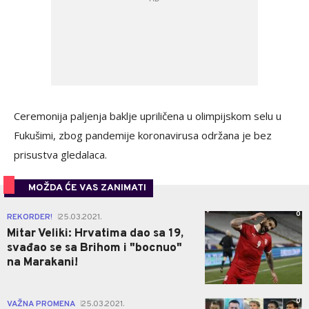
Ceremonija paljenja baklje upriličena u olimpijskom selu u
Fukušimi, zbog pandemije koronavirusa održana je bez
prisustva gledalaca.
MOŽDA ĆE VAS ZANIMATI
0
REKORDER!
25.03.2021.
|
Mitar Veliki: Hrvatima dao sa 19,
svađao se sa Brihom i "bocnuo"
na Marakani!
0
VAŽNA PROMENA
25.03.2021.
|