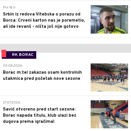
0
Pre 18 h
Srbin iz redova Vitebska o porazu od
Borca: Crveni karton nas je poremetio,
ali ide revanš - ništa još nije gotovo
RK BORAC
0
05.08.2026.
Borac m:tel zakazao osam kontrolnih
utakmica pred početak nove sezone
0
27.07.2026.
Savić otvoreno pred start sezone:
Borac napada titulu, klub ulazi bez
dugova prema igračima!