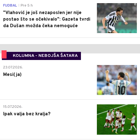
0
FUDBAL
Pre 5 h
|
"Vlahović je još nezaposlen jer nije
postao što se očekivalo": Gazeta tvrdi
da Dušan možda čeka nemoguće
KOLUMNA - NEBOJŠA ŠATARA
0
23.07.2026.
Mesi(ja)
2
15.07.2026.
Ipak valja bez kralja?