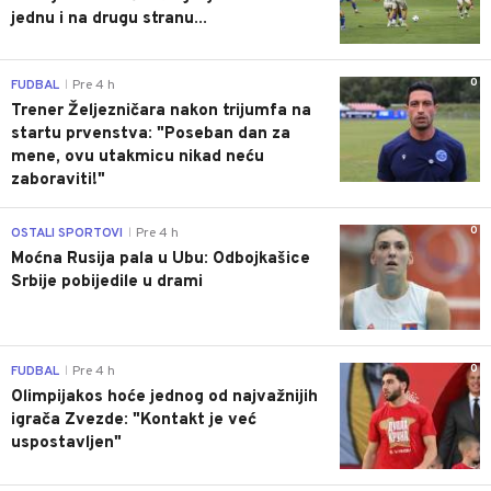
jednu i na drugu stranu...
0
FUDBAL
Pre 4 h
|
Trener Željezničara nakon trijumfa na
startu prvenstva: "Poseban dan za
mene, ovu utakmicu nikad neću
zaboraviti!"
0
OSTALI SPORTOVI
Pre 4 h
|
Moćna Rusija pala u Ubu: Odbojkašice
Srbije pobijedile u drami
0
FUDBAL
Pre 4 h
|
Olimpijakos hoće jednog od najvažnijih
igrača Zvezde: "Kontakt je već
uspostavljen"