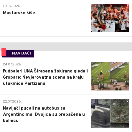
0
17.05.2026.
Mostarske kiše
NAVIJAČI
0
24.07.2026.
Fudbaleri UNA Štrasena šokirano gledali
Grobare: Nevjerovatna scena na kraju
utakmice Partizana
0
22.07.2026.
Navijači pucali na autobus sa
Argentincima: Dvojica su prebačena u
bolnicu