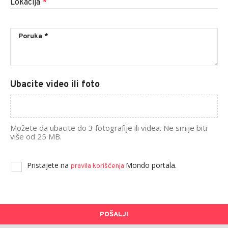
Lokacija
*
Ubacite video ili foto
Možete da ubacite do 3 fotografije ili videa. Ne smije biti
više od 25 MB.
Pristajete na
Mondo portala.
pravila korišćenja
POŠALJI