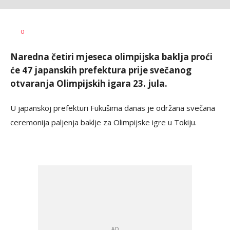
Goran
AUTOR
0
Arbutina
Naredna četiri mjeseca olimpijska baklja proći
će 47 japanskih prefektura prije svečanog
otvaranja Olimpijskih igara 23. jula.
U japanskoj prefekturi Fukušima danas je održana svečana
ceremonija paljenja baklje za Olimpijske igre u Tokiju.