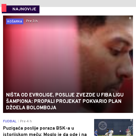
NAJNOVIJE
0
Pre 3 h
KOŠARKA
NIŠTA OD EVROLIGE, POSLIJE ZVEZDE U FIBA LIGU
ŠAMPIONA: PROPALI PROJEKAT POKVARIO PLAN
DŽOELA BOLOMBOJA
0
FUDBAL
Pre 4 h
|
Puzigaća poslije poraza BSK-a u
istorijskom meču: Moglo je da ode i na