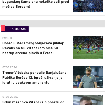
bugarskog šampiona nekoliko sati pred
meč sa Borcem!
FK BORAC
0
Pre 17 h
Borac u Mađarskoj obilježava jubilej:
Revanš sa ML Vitebskom biće 50.
nastup crveno-plavih u Evropi!
0
07.08.2026.
Trener Vitebska pohvalio Banjalučane:
Publika Borčev 12. igrač, uživanje je
igrati u ovakvom ambijentu
0
07.08.2026.
Srbin iz redova Vitebska o porazu od