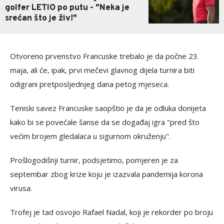
golfer LETIO po putu - "Neka je
srećan što je živ!"
Otvoreno prvenstvo Francuske trebalo je da počne 23.
maja, ali će, ipak, prvi mečevi glavnog dijela turnira biti
odigrani pretposljednjeg dana petog mjeseca.
Teniski savez Francuske saopštio je da je odluka donijeta
kako bi se povećale šanse da se događaj igra "pred što
većim brojem gledalaca u sigurnom okruženju".
Prošlogodišnji turnir, podsjetimo, pomjeren je za
septembar zbog krize koju je izazvala pandemija korona
virusa.
Trofej je tad osvojio Rafael Nadal, koji je rekorder po broju