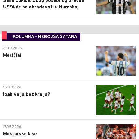
Saše Lukića: Zbog posebnog pravila
UEFA će se obradovati u Humskoj
KOLUMNA - NEBOJŠA ŠATARA
0
23.07.2026.
Mesi(ja)
2
15.07.2026.
Ipak valja bez kralja?
0
17.05.2026.
Mostarske kiše