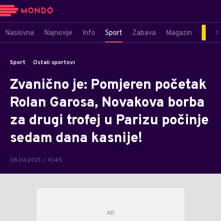
Naslovna
Najnovije
Info
Sport
Zabava
Magazin
M
Sport
Ostali sportovi
Zvanično je: Pomjeren početak
Rolan Garosa, Novakova borba
za drugi trofej u Parizu počinje
sedam dana kasnije!
08.04.2021. / 10:45