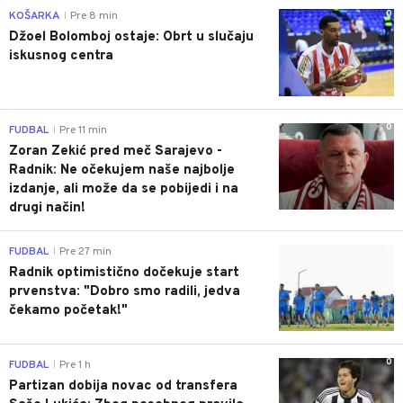
0
KOŠARKA
Pre 8 min
|
Džoel Bolomboj ostaje: Obrt u slučaju
iskusnog centra
0
FUDBAL
Pre 11 min
|
Zoran Zekić pred meč Sarajevo -
Radnik: Ne očekujem naše najbolje
izdanje, ali može da se pobijedi i na
drugi način!
0
FUDBAL
Pre 27 min
|
Radnik optimistično dočekuje start
prvenstva: "Dobro smo radili, jedva
čekamo početak!"
0
FUDBAL
Pre 1 h
|
Partizan dobija novac od transfera