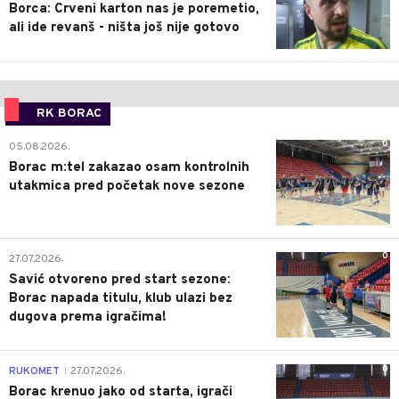
Borca: Crveni karton nas je poremetio,
ali ide revanš - ništa još nije gotovo
RK BORAC
0
05.08.2026.
Borac m:tel zakazao osam kontrolnih
utakmica pred početak nove sezone
0
27.07.2026.
Savić otvoreno pred start sezone:
Borac napada titulu, klub ulazi bez
dugova prema igračima!
0
RUKOMET
27.07.2026.
|
Borac krenuo jako od starta, igrači