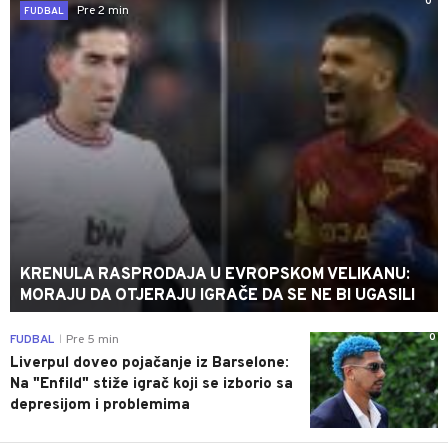
0
Pre 2 min
FUDBAL
KRENULA RASPRODAJA U EVROPSKOM VELIKANU:
MORAJU DA OTJERAJU IGRAČE DA SE NE BI UGASILI
0
FUDBAL
Pre 5 min
|
Liverpul doveo pojačanje iz Barselone:
Na "Enfild" stiže igrač koji se izborio sa
depresijom i problemima