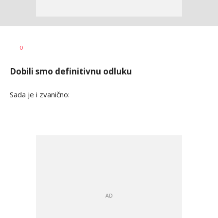
Dragan
AUTOR
0
Šutvić
Dobili smo definitivnu odluku
Sada je i zvanično: