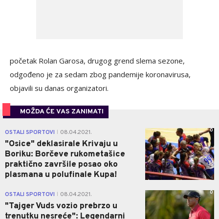
početak Rolan Garosa, drugog grend slema sezone,
odgođeno je za sedam zbog pandemije koronavirusa,
objavili su danas organizatori.
MOŽDA ĆE VAS ZANIMATI
0
OSTALI SPORTOVI
08.04.2021.
|
"Osice" deklasirale Krivaju u
Boriku: Borčeve rukometašice
praktično završile posao oko
plasmana u polufinale Kupa!
0
OSTALI SPORTOVI
08.04.2021.
|
"Tajger Vuds vozio prebrzo u
trenutku nesreće": Legendarni