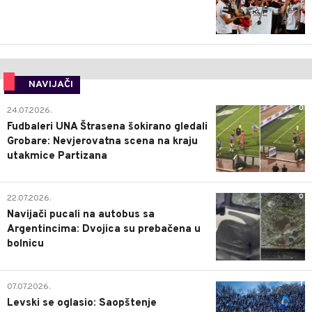
NAVIJAČI
0
24.07.2026.
Fudbaleri UNA Štrasena šokirano gledali
Grobare: Nevjerovatna scena na kraju
utakmice Partizana
0
22.07.2026.
Navijači pucali na autobus sa
Argentincima: Dvojica su prebačena u
bolnicu
1
07.07.2026.
Levski se oglasio: Saopštenje