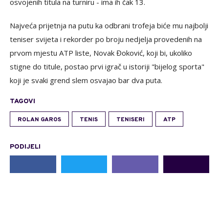
osvojenih titula na turniru - ima ih čak 13.
Najveća prijetnja na putu ka odbrani trofeja biće mu najbolji
teniser svijeta i rekorder po broju nedjelja provedenih na
prvom mjestu ATP liste, Novak Đoković, koji bi, ukoliko
stigne do titule, postao prvi igrač u istoriji "bijelog sporta"
koji je svaki grend slem osvajao bar dva puta.
TAGOVI
ROLAN GAROS
TENIS
TENISERI
ATP
PODIJELI