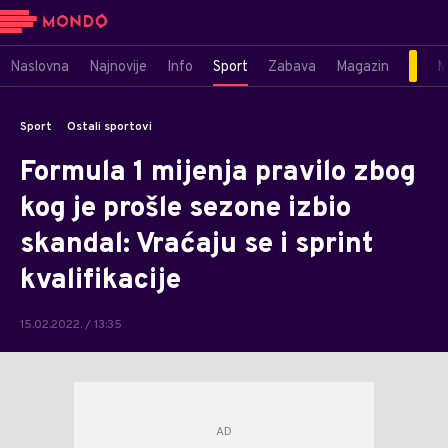
Naslovna
Najnovije
Info
Sport
Zabava
Magazin
M
Sport
Ostali sportovi
Formula 1 mijenja pravilo zbog
kog je prošle sezone izbio
skandal: Vraćaju se i sprint
kvalifikacije
15.02.2022. / 13:35