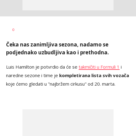
Milutin
AUTOR
0
Vujičić
Čeka nas zanimljiva sezona, nadamo se
podjednako uzbudljiva kao i prethodna.
Luis Hamilton je potvrdio da će se
takmičiti u Formuli 1
i
naredne sezone i time je
kompletirana lista svih vozača
koje ćemo gledati u "najbržem cirkusu" od 20. marta.