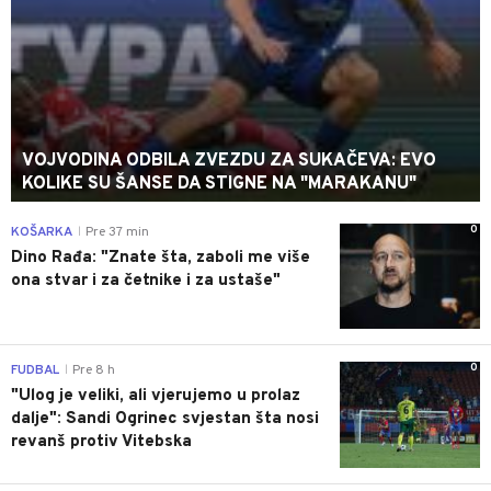
VOJVODINA ODBILA ZVEZDU ZA SUKAČEVA: EVO
KOLIKE SU ŠANSE DA STIGNE NA "MARAKANU"
0
KOŠARKA
Pre 37 min
|
Dino Rađa: "Znate šta, zaboli me više
ona stvar i za četnike i za ustaše"
0
FUDBAL
Pre 8 h
|
"Ulog je veliki, ali vjerujemo u prolaz
dalje": Sandi Ogrinec svjestan šta nosi
revanš protiv Vitebska