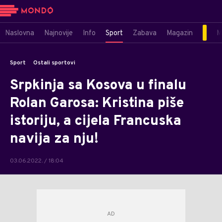
Naslovna
Najnovije
Info
Sport
Zabava
Magazin
M
Sport
Ostali sportovi
Srpkinja sa Kosova u finalu
Rolan Garosa: Kristina piše
istoriju, a cijela Francuska
navija za nju!
03.06.2022. / 18:04