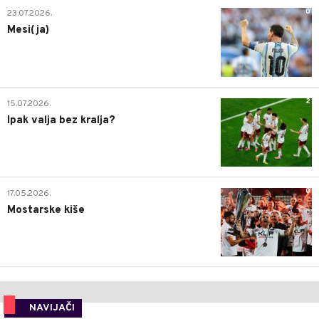
0
23.07.2026.
Mesi(ja)
2
15.07.2026.
Ipak valja bez kralja?
0
17.05.2026.
Mostarske kiše
NAVIJAČI