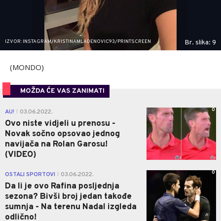
IZVOR: INSTAGRAM/KRISTINAMLADENOVIC93/PRINTSCREEN
Br. slika: 9
(MONDO)
MOŽDA ĆE VAS ZANIMATI
0
AU!
03.06.2022.
|
Ovo niste vidjeli u prenosu -
Novak sočno opsovao jednog
navijača na Rolan Garosu!
(VIDEO)
0
OSTALI SPORTOVI
03.06.2022.
|
Da li je ovo Rafina posljednja
sezona? Bivši broj jedan takođe
sumnja - Na terenu Nadal izgleda
odlično!