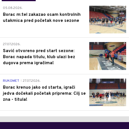
0
05.08.2026.
Borac m:tel zakazao osam kontrolnih
utakmica pred početak nove sezone
0
27.07.2026.
Savić otvoreno pred start sezone:
Borac napada titulu, klub ulazi bez
dugova prema igračima!
0
RUKOMET
27.07.2026.
|
Borac krenuo jako od starta, igrači
jedva dočekali početak priprema: Cilj se
zna - titula!