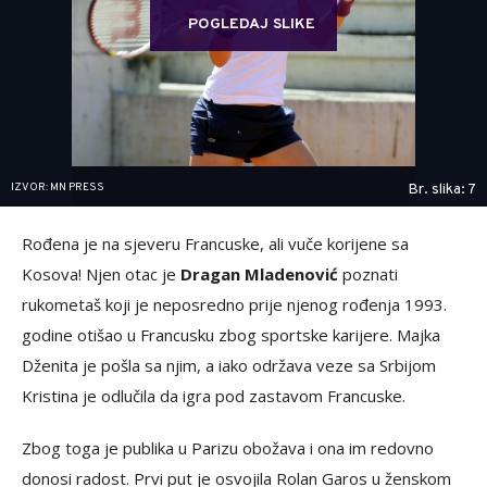
POGLEDAJ SLIKE
IZVOR: MN PRESS
Br. slika: 7
Rođena je na sjeveru Francuske, ali vuče korijene sa
Kosova! Njen otac je
Dragan Mladenović
poznati
rukometaš koji je neposredno prije njenog rođenja 1993.
godine otišao u Francusku zbog sportske karijere. Majka
Dženita je pošla sa njim, a iako održava veze sa Srbijom
Kristina je odlučila da igra pod zastavom Francuske.
Zbog toga je publika u Parizu obožava i ona im redovno
donosi radost. Prvi put je osvojila Rolan Garos u ženskom