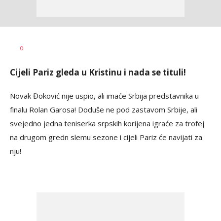
Nebojša
AUTOR
0
Šatara
Cijeli Pariz gleda u Kristinu i nada se tituli!
Novak Đoković nije uspio, ali imaće Srbija predstavnika u
finalu Rolan Garosa! Doduše ne pod zastavom Srbije, ali
svejedno jedna teniserka srpskih korijena igraće za trofej
na drugom gredn slemu sezone i cijeli Pariz će navijati za
nju!