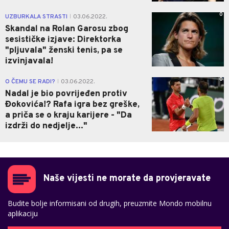
0
UZBURKALA STRASTI
03.06.2022.
|
Skandal na Rolan Garosu zbog
sesističke izjave: Direktorka
"pljuvala" ženski tenis, pa se
izvinjavala!
0
O ČEMU SE RADI?
03.06.2022.
|
Nadal je bio povrijeđen protiv
Đokovića!? Rafa igra bez greške,
a priča se o kraju karijere - "Da
izdrži do nedjelje..."
Naše vijesti ne morate da provjeravate
Budite bolje informisani od drugih, preuzmite Mondo mobilnu
aplikaciju