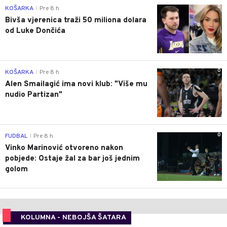
0
KOŠARKA
Pre 8 h
|
Bivša vjerenica traži 50 miliona dolara
od Luke Dončića
0
KOŠARKA
Pre 8 h
|
Alen Smailagić ima novi klub: "Više mu
nudio Partizan"
0
FUDBAL
Pre 8 h
|
Vinko Marinović otvoreno nakon
pobjede: Ostaje žal za bar još jednim
golom
KOLUMNA - NEBOJŠA ŠATARA