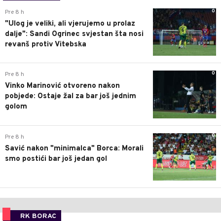
0
Pre 8 h
"Ulog je veliki, ali vjerujemo u prolaz
dalje": Sandi Ogrinec svjestan šta nosi
revanš protiv Vitebska
0
Pre 8 h
Vinko Marinović otvoreno nakon
pobjede: Ostaje žal za bar još jednim
golom
0
Pre 8 h
Savić nakon "minimalca" Borca: Morali
smo postići bar još jedan gol
RK BORAC