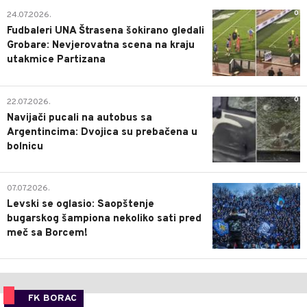
0
24.07.2026.
Fudbaleri UNA Štrasena šokirano gledali
Grobare: Nevjerovatna scena na kraju
utakmice Partizana
0
22.07.2026.
Navijači pucali na autobus sa
Argentincima: Dvojica su prebačena u
bolnicu
1
07.07.2026.
Levski se oglasio: Saopštenje
bugarskog šampiona nekoliko sati pred
meč sa Borcem!
FK BORAC