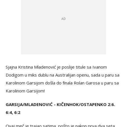
Sjajna Kristina Mladenović je poslije titule sa Ivanom
Dodigom u miks dublu na Australijan openu, sada u paru sa
Karolinom Garsijom došla do finala Rolan Garosa u paru sa
Karolinom Garsijom!
GARSIJA/MLADENOVIĆ - KIČENHOK/OSTAPENKO 2:6.
6:4, 6:2
Ovaj meč je trajao satima, pošto je nakon prva dva seta