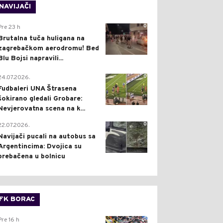
NAVIJAČI
0
Pre 23 h
Brutalna tuča huligana na
zagrebačkom aerodromu! Bed
Blu Bojsi napravili...
0
24.07.2026.
Fudbaleri UNA Štrasena
šokirano gledali Grobare:
Nevjerovatna scena na k...
0
22.07.2026.
Navijači pucali na autobus sa
Argentincima: Dvojica su
prebačena u bolnicu
FK BORAC
0
Pre 16 h