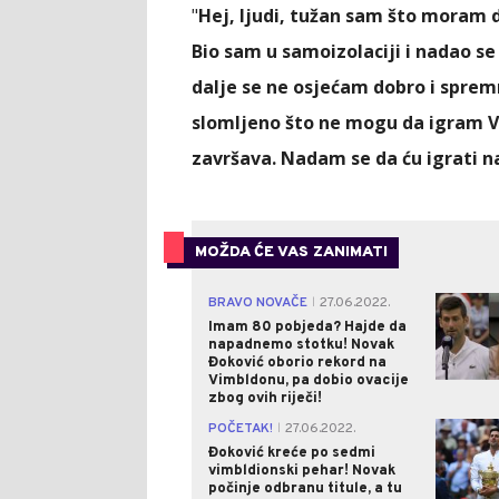
"
Hej, ljudi, tužan sam što moram 
Bio sam u samoizolaciji i nadao se d
dalje se ne osjećam dobro i sprem
slomljeno što ne mogu da igram V
završava. Nadam se da ću igrati 
MOŽDA ĆE VAS ZANIMATI
BRAVO NOVAČE
27.06.2022.
|
Imam 80 pobjeda? Hajde da
napadnemo stotku! Novak
Đoković oborio rekord na
Vimbldonu, pa dobio ovacije
zbog ovih riječi!
POČETAK!
27.06.2022.
|
Đoković kreće po sedmi
vimbldionski pehar! Novak
počinje odbranu titule, a tu