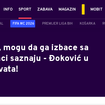
INFO
SPORT
ZABAVA
MAGAZIN
MOBIT
AL
FIFA WC 2026
PREMIJER LIGA BIH
KOŠARKA
R
, mogu da ga izbace sa
ci saznaju - Đoković u
vata!