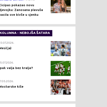
OSTALI SPORTOVI
Pre 1 h
Cicipas pokazao novu
djevojku: Zanosana plavuša
bacila sve bivše u sjenku
KOLUMNA - NEBOJŠA ŠATARA
0
23.07.2026.
Mesi(ja)
2
15.07.2026.
Ipak valja bez kralja?
0
17.05.2026.
Mostarske kiše