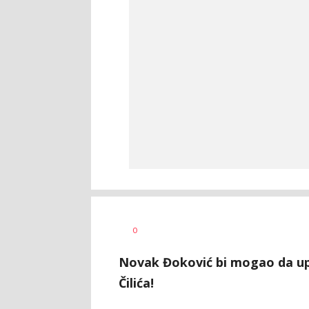
Haris
AUTOR
0
Krhalić
Novak Đoković bi mogao da up
Čilića!