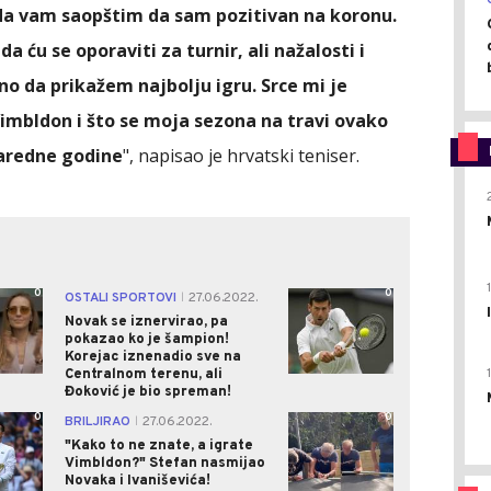
da vam saopštim da sam pozitivan na koronu.
a ću se oporaviti za turnir, ali nažalosti i
no da prikažem najbolju igru. Srce mi je
imbldon i što se moja sezona na travi ovako
naredne godine
", napisao je hrvatski teniser.
0
0
OSTALI SPORTOVI
27.06.2022.
|
Novak se iznervirao, pa
pokazao ko je šampion!
Korejac iznenadio sve na
Centralnom terenu, ali
Đoković je bio spreman!
0
0
BRILJIRAO
27.06.2022.
|
"Kako to ne znate, a igrate
Vimbldon?" Stefan nasmijao
Novaka i Ivaniševića!