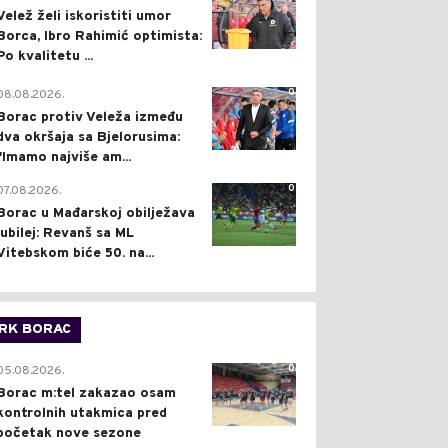
Velež želi iskoristiti umor
Borca, Ibro Rahimić optimista:
Po kvalitetu ...
0
08.08.2026.
Borac protiv Veleža između
dva okršaja sa Bjelorusima:
"Imamo najviše am...
0
07.08.2026.
Borac u Mađarskoj obilježava
jubilej: Revanš sa ML
Vitebskom biće 50. na...
RK BORAC
0
05.08.2026.
Borac m:tel zakazao osam
kontrolnih utakmica pred
početak nove sezone