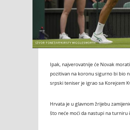
IZVOR: FONET/AP/KIRSTY WIGGLESWORTH
Ipak, najverovatnije će Novak morati 
pozitivan na koronu sigurno bi bio n
srpski teniser je igrao sa Korejcem 
Hrvata je u glavnom žrijebu zamijeni
što neće moći da nastupi na turniru č