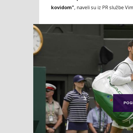
kovidom"
, naveli su iz PR službe Vim
POG