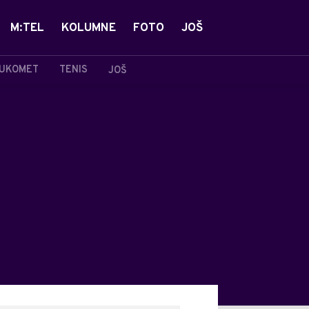
M:TEL
KOLUMNE
FOTO
JOŠ
UKOMET
TENIS
JOŠ