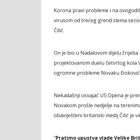
Korona pravi probleme i na ovogodi
virusom od trećeg grend slema sezo
Čilić.
On je bio u Nadalovom dijelu žrijeba 
projektovanom duelu četvrtog kola V
ogromne probleme Novaku Đoković
Nekadašnji osvajač US Opena je prem
Novakom prošle nedjelje na terenima
obaviješteni britanski medij Čilić j
"
Pratimo upustva vlade Velike Brita