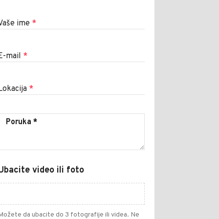
Vaše ime
*
E-mail
*
Lokacija
*
Ubacite video ili foto
Možete da ubacite do 3 fotografije ili videa. Ne