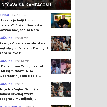
DEŠAVA SA KAMPACOM I ...
0
FUDBAL
Pre 19 min
|
"Zvezda je bolji tim od
Hapoela": Boško Đurovsku
pozvao navijače na Mara...
0
KOŠARKA
Pre 31 min
|
Kako je Crvena zvezda otela
najboljeg defanzivca Evrolige?
Kada se sve r...
0
KOŠARKA
Pre 43 min
|
"To da pitam Crnogorca od
140 kg mišića?": NBA
superstar nije smio da pi...
0
KOŠARKA
Pre 1 h
|
Ko je Nik Vejler Bab i šta
donosi Crvenoj zvezdi: U
Beogradu mu mijenjaj...
0
|