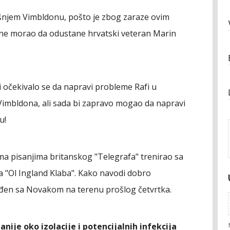
šnjem Vimbldonu, pošto je zbog zaraze ovim
ne morao da odustane hrvatski veteran Marin
i očekivalo se da napravi probleme Rafi u
imbldona, ali sada bi zapravo mogao da napravi
u!
a pisanjima britanskog "Telegrafa" trenirao sa
 "Ol Ingland Klaba". Kako navodi dobro
e viđen sa Novakom na terenu prošlog četvrtka.
nije oko izolacije i potencijalnih infekcija