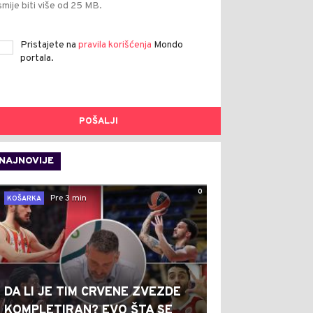
smije biti više od 25 MB.
Pristajete na
pravila korišćenja
Mondo
portala.
POŠALJI
NAJNOVIJE
0
Pre 3 min
KOŠARKA
DA LI JE TIM CRVENE ZVEZDE
KOMPLETIRAN? EVO ŠTA SE