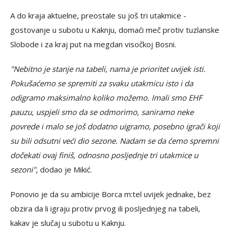
A do kraja aktuelne, preostale su još tri utakmice -
gostovanje u subotu u Kaknju, domaći meč protiv tuzlanske
Slobode i za kraj put na megdan visočkoj Bosni.
"Nebitno je stanje na tabeli, nama je prioritet uvijek isti.
Pokušaćemo se spremiti za svaku utakmicu isto i da
odigramo maksimalno koliko možemo. Imali smo EHF
pauzu, uspjeli smo da se odmorimo, saniramo neke
povrede i malo se još dodatno uigramo, posebno igrači koji
su bili odsutni veći dio sezone. Nadam se da ćemo spremni
dočekati ovaj finiš, odnosno posljednje tri utakmice u
sezoni"
, dodao je Mikić.
Ponovio je da su ambicije Borca m:tel uvijek jednake, bez
obzira da li igraju protiv prvog ili posljednjeg na tabeli,
kakav je slučaj u subotu u Kaknju.