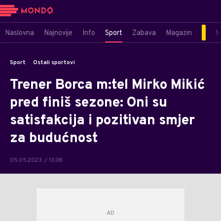
Naslovna
Najnovije
Info
Sport
Zabava
Magazin
M
Sport
Ostali sportovi
Trener Borca m:tel Mirko Mikić
pred finiš sezone: Oni su
satisfakcija i pozitivan smjer
za budućnost
05.05.2023. / 13:38