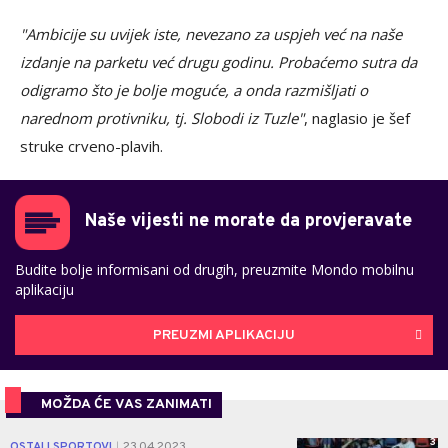
"Ambicije su uvijek iste, nevezano za uspjeh već na naše
izdanje na parketu već drugu godinu. Probaćemo sutra da
odigramo što je bolje moguće, a onda razmišljati o
narednom protivniku, tj. Slobodi iz Tuzle"
, naglasio je šef
struke crveno-plavih.
Naše vijesti ne morate da provjeravate
Budite bolje informisani od drugih, preuzmite Mondo mobilnu
aplikaciju
PREUZMI APLIKACIJU
MOŽDA ĆE VAS ZANIMATI
3
OSTALI SPORTOVI
23.04.2023.
|