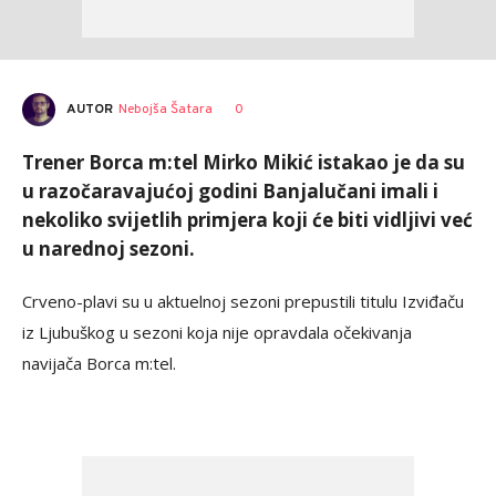
AUTOR
Nebojša Šatara
0
Trener Borca m:tel Mirko Mikić istakao je da su
u razočaravajućoj godini Banjalučani imali i
nekoliko svijetlih primjera koji će biti vidljivi već
u narednoj sezoni.
Crveno-plavi su u aktuelnoj sezoni prepustili titulu Izviđaču
iz Ljubuškog u sezoni koja nije opravdala očekivanja
navijača Borca m:tel.