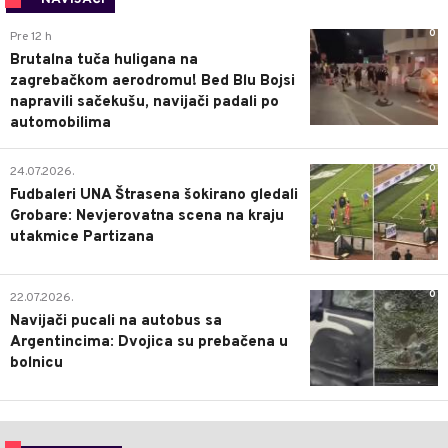
0
Pre 12 h
Brutalna tuča huligana na
zagrebačkom aerodromu! Bed Blu Bojsi
napravili sačekušu, navijači padali po
automobilima
0
24.07.2026.
Fudbaleri UNA Štrasena šokirano gledali
Grobare: Nevjerovatna scena na kraju
utakmice Partizana
0
22.07.2026.
Navijači pucali na autobus sa
Argentincima: Dvojica su prebačena u
bolnicu