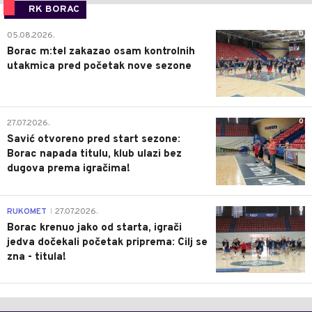
RK BORAC
0
05.08.2026.
Borac m:tel zakazao osam kontrolnih
utakmica pred početak nove sezone
0
27.07.2026.
Savić otvoreno pred start sezone:
Borac napada titulu, klub ulazi bez
dugova prema igračima!
0
RUKOMET
27.07.2026.
|
Borac krenuo jako od starta, igrači
jedva dočekali početak priprema: Cilj se
zna - titula!