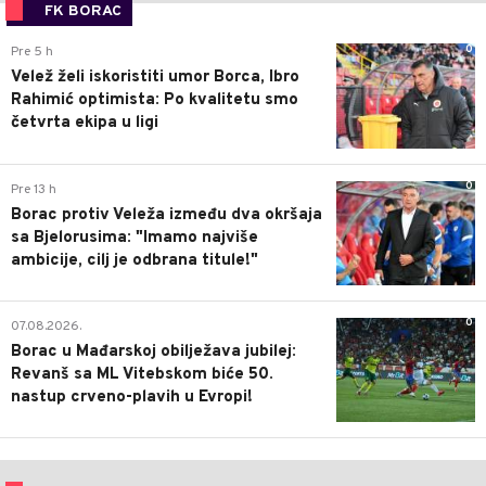
FK BORAC
0
Pre 5 h
Velež želi iskoristiti umor Borca, Ibro
Rahimić optimista: Po kvalitetu smo
četvrta ekipa u ligi
0
Pre 13 h
Borac protiv Veleža između dva okršaja
sa Bjelorusima: "Imamo najviše
ambicije, cilj je odbrana titule!"
0
07.08.2026.
Borac u Mađarskoj obilježava jubilej:
Revanš sa ML Vitebskom biće 50.
nastup crveno-plavih u Evropi!