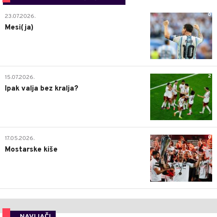
0
23.07.2026.
Mesi(ja)
2
15.07.2026.
Ipak valja bez kralja?
0
17.05.2026.
Mostarske kiše
NAVIJAČI