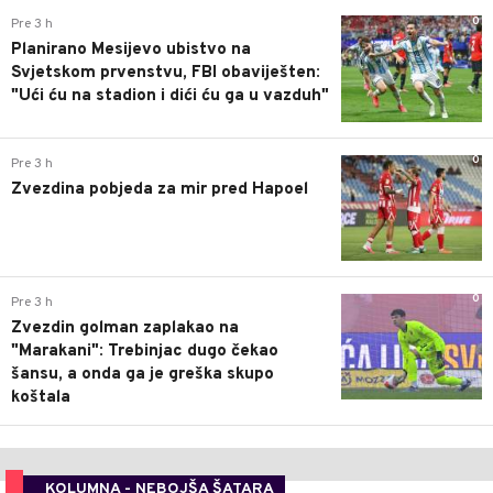
0
Pre 3 h
Planirano Mesijevo ubistvo na
Svjetskom prvenstvu, FBI obaviješten:
"Ući ću na stadion i dići ću ga u vazduh"
0
Pre 3 h
Zvezdina pobjeda za mir pred Hapoel
0
Pre 3 h
Zvezdin golman zaplakao na
"Marakani": Trebinjac dugo čekao
šansu, a onda ga je greška skupo
koštala
KOLUMNA - NEBOJŠA ŠATARA