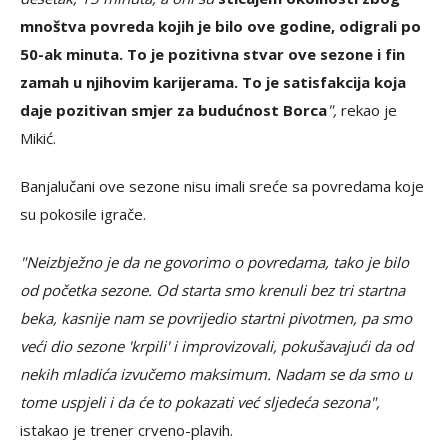
mnoštva povreda kojih je bilo ove godine, odigrali po
50-ak minuta. To je pozitivna stvar ove sezone i fin
zamah u njihovim karijerama. To je satisfakcija koja
daje pozitivan smjer za budućnost Borca
",
rekao je
Mikić.
Banjalučani ove sezone nisu imali sreće sa povredama koje
su pokosile igrače.
"Neizbježno je da ne govorimo o povredama, tako je bilo
od početka sezone. Od starta smo krenuli bez tri startna
beka, kasnije nam se povrijedio startni pivotmen, pa smo
veći dio sezone 'krpili' i improvizovali, pokušavajući da od
nekih mladića izvučemo maksimum. Nadam se da smo u
tome uspjeli i da će to pokazati već sljedeća sezona",
istakao je trener crveno-plavih.