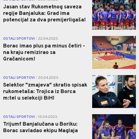
Jasan stav Rukometnog saveza
regije Banjaluka: Grad ima
potencijal za dva premijerligaša!
3
OSTALI SPORTOVI
22.04.2023.
|
Borac imao plus pa minus četiri -
na kraju remizirao sa
Gračanicom!
0
OSTALI SPORTOVI
20.04.2023.
|
Selektor "zmajeva" skratio spisak
rukometaša: Trojica iz Borca
m:tel u selekciji BiH!
0
OSTALI SPORTOVI
15.04.2023.
|
Trijumf Banjalučana u Boriku:
Borac savladao ekipu Maglaja