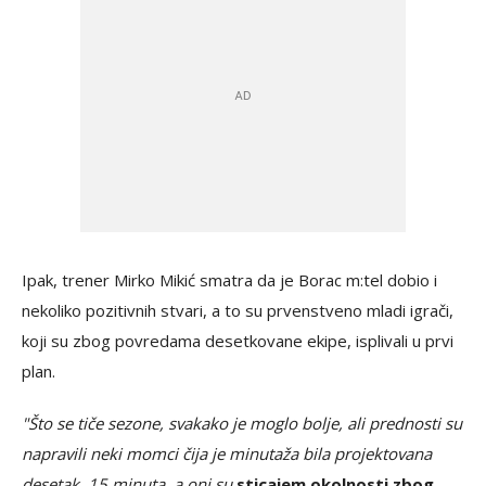
Ipak, trener Mirko Mikić smatra da je Borac m:tel dobio i
nekoliko pozitivnih stvari, a to su prvenstveno mladi igrači,
koji su zbog povredama desetkovane ekipe, isplivali u prvi
plan.
"Što se tiče sezone, svakako je moglo bolje, ali prednosti su
napravili neki momci čija je minutaža bila projektovana
desetak, 15 minuta, a oni su
sticajem okolnosti zbog