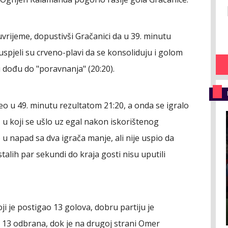
vrijeme, dopustivši Gračanici da u 39. minutu
 uspjeli su crveno-plavi da se konsoliduju i golom
 dođu do "poravnanja" (20:20).
o u 49. minutu rezultatom 21:20, a onda se igralo
 u koji se ušlo uz egal nakon iskorištenog
u napad sa dva igrača manje, ali nije uspio da
alih par sekundi do kraja gosti nisu uputili
 je postigao 13 golova, dobru partiju je
a 13 odbrana, dok je na drugoj strani Omer