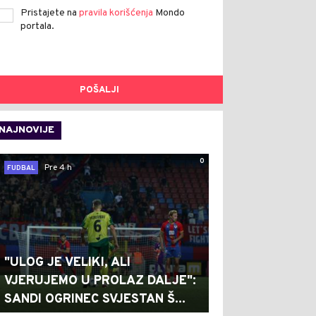
Pristajete na
pravila korišćenja
Mondo
portala.
POŠALJI
NAJNOVIJE
0
Pre 4 h
FUDBAL
"ULOG JE VELIKI, ALI
VJERUJEMO U PROLAZ DALJE":
SANDI OGRINEC SVJESTAN Š...