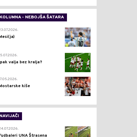
KOLUMNA - NEBOJŠA ŠATARA
0
23.07.2026.
Mesi(ja)
2
15.07.2026.
Ipak valja bez kralja?
0
17.05.2026.
Mostarske kiše
NAVIJAČI
0
24.07.2026.
Fudbaleri UNA Štrasena