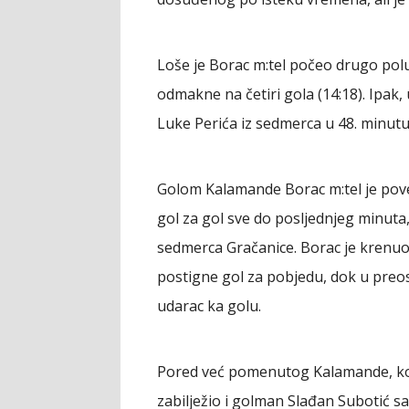
Loše je Borac m:tel počeo drugo polu
odmakne na četiri gola (14:18). Ipak,
Luke Perića iz sedmerca u 48. minutu
Golom Kalamande Borac m:tel je pove
gol za gol sve do posljednjeg minuta,
sedmerca Gračanice. Borac je krenuo 
postigne gol za pobjedu, dok u preost
udarac ka golu.
Pored već pomenutog Kalamande, koji
zabilježio i golman Slađan Subotić s