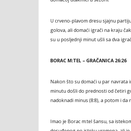
U crveno-plavom dresu sjajnu partiju
golova, ali domaći igrači na kraju č
su u posljednji minut ušli sa dva igra
BORAC M:TEL – GRAČANICA 26:26
Nakon što su domaći u par navrata ima
minutu došli do prednosti od četiri go
nadoknadi minus (8:8), a potom i da 
Imao je Borac m:tel šansu, sa istek
dosuđenog po isteku vremena, ali je