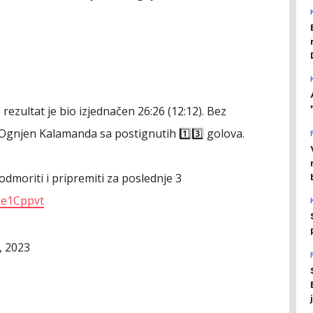
rezultat je bio izjednačen 26:26 (12:12). Bez
 Ognjen Kalamanda sa postignutih 1️⃣3️⃣ golova.
dmoriti i pripremiti za poslednje 3
iRe1Cppvt
, 2023