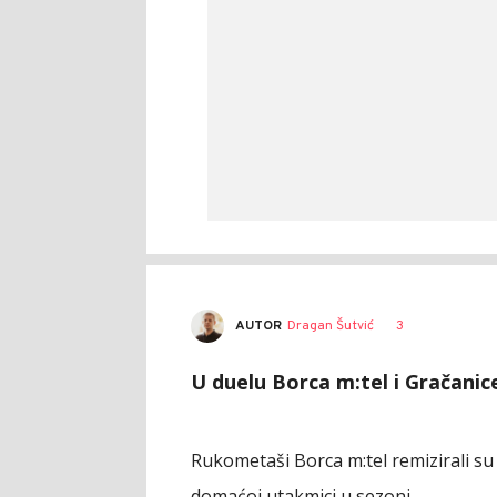
AUTOR
Dragan Šutvić
3
U duelu Borca m:tel i Gračanice
Rukometaši Borca m:tel remizirali su
domaćoj utakmici u sezoni.