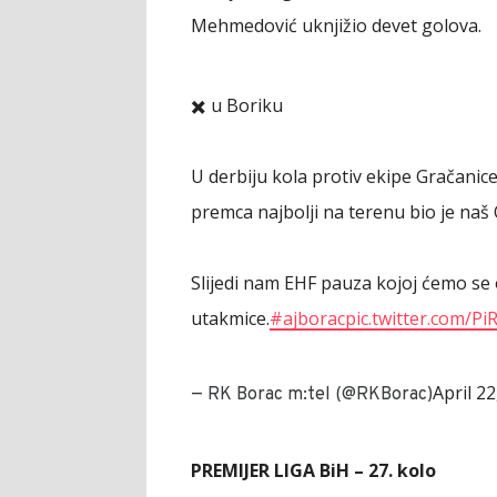
Mehmedović uknjižio devet golova.
✖️ u Boriku
U derbiju kola protiv ekipe Gračanice 
premca najbolji na terenu bio je naš
Slijedi nam EHF pauza kojoj ćemo se o
utakmice.
#ajborac
pic.twitter.com/P
April 22
— RK Borac m:tel (@RKBorac)
PREMIJER LIGA BiH – 27. kolo