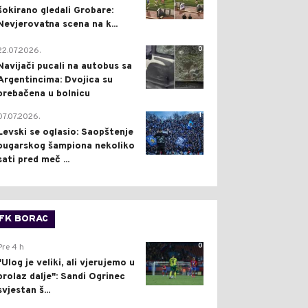
šokirano gledali Grobare:
Nevjerovatna scena na k...
0
22.07.2026.
Navijači pucali na autobus sa
Argentincima: Dvojica su
prebačena u bolnicu
1
07.07.2026.
Levski se oglasio: Saopštenje
bugarskog šampiona nekoliko
sati pred meč ...
FK BORAC
0
Pre 4 h
"Ulog je veliki, ali vjerujemo u
prolaz dalje": Sandi Ogrinec
svjestan š...