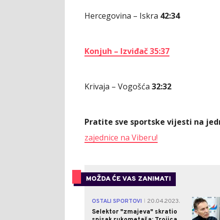
Hercegovina – Iskra
42:34
Konjuh – Izviđač 35:37
Krivaja – Vogošća
32:32
Pratite sve sportske vijesti na j
zajednice na Viberu!
MOŽDA ĆE VAS ZANIMATI
OSTALI SPORTOVI
20.04.2023.
|
Selektor "zmajeva" skratio