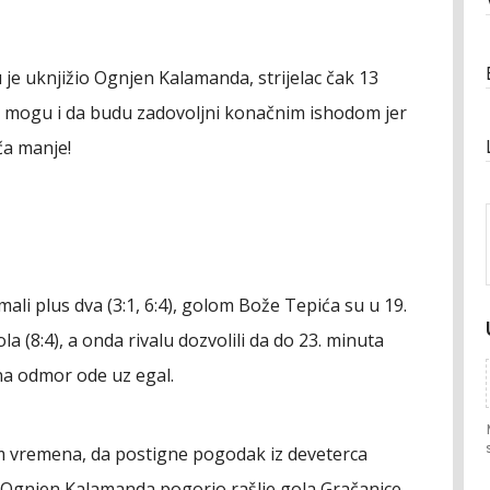
 je uknjižio Ognjen Kalamanda, strijelac čak 13
ak mogu i da budu zadovoljni konačnim ishodom jer
ča manje!
li plus dva (3:1, 6:4), golom Bože Tepića su u 19.
la (8:4), a onda rivalu dozvolili da do 23. minuta
na odmor ode uz egal.
om vremena, da postigne pogodak iz deveterca
 Ognjen Kalamanda pogorio rašlje gola Gračanice.