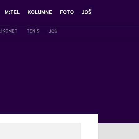
M:TEL
KOLUMNE
FOTO
JOŠ
UKOMET
TENIS
JOŠ