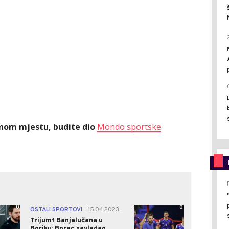
ednom mjestu, budite dio
Mondo sportske
0
0
OSTALI SPORTOVI
15.04.2023.
|
Trijumf Banjalučana u