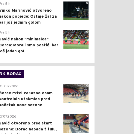
0
Pre 5 h
Vinko Marinović otvoreno
nakon pobjede: Ostaje žal za
bar još jednim golom
0
Pre 5 h
Savić nakon "minimalca"
Borca: Morali smo postići bar
još jedan gol
RK BORAC
0
05.08.2026.
Borac m:tel zakazao osam
kontrolnih utakmica pred
početak nove sezone
0
27.07.2026.
Savić otvoreno pred start
sezone: Borac napada titulu,