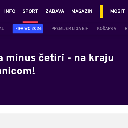
INFO
SPORT
ZABAVA
MAGAZIN
MOBIT
AL
FIFA WC 2026
PREMIJER LIGA BIH
KOŠARKA
R
 minus četiri - na kraju
anicom!