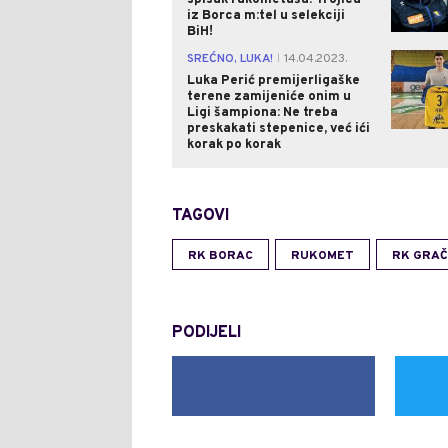
spisak rukometaša: Trojica
iz Borca m:tel u selekciji
BiH!
SREĆNO, LUKA!
14.04.2023.
|
Luka Perić premijerligaške
terene zamijeniće onim u
Ligi šampiona: Ne treba
preskakati stepenice, već ići
korak po korak
TAGOVI
RK BORAC
RUKOMET
RK GRAČ
PODIJELI