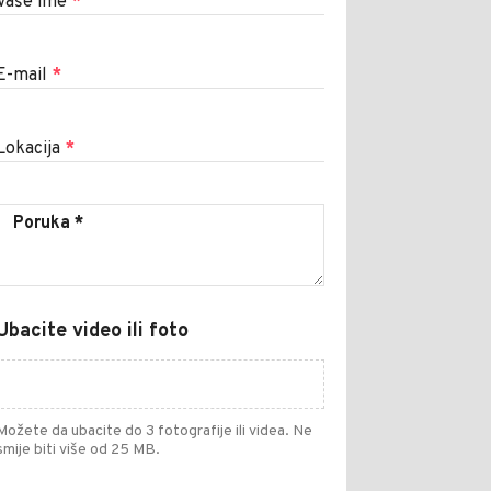
Vaše ime
*
E-mail
*
Lokacija
*
Ubacite video ili foto
Možete da ubacite do 3 fotografije ili videa. Ne
smije biti više od 25 MB.