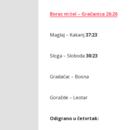
Borac m:tel – Gračanica 26:26
Maglaj – Kakanj
37:23
Sloga – Sloboda
30:23
Gradačac – Bosna
Goražde – Leotar
Odigrano u četvrtak: