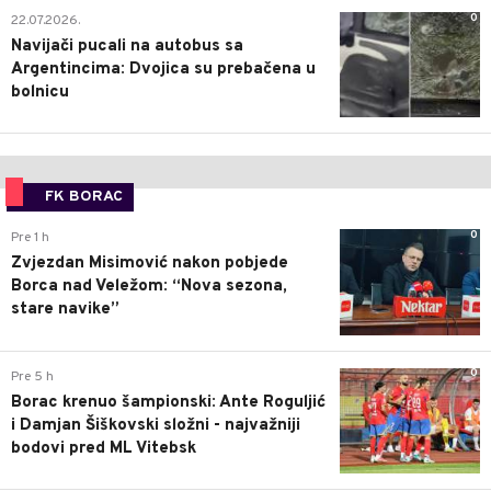
0
22.07.2026.
Navijači pucali na autobus sa
Argentincima: Dvojica su prebačena u
bolnicu
FK BORAC
0
Pre 1 h
Zvjezdan Misimović nakon pobjede
Borca nad Veležom: “Nova sezona,
stare navike”
0
Pre 5 h
Borac krenuo šampionski: Ante Roguljić
i Damjan Šiškovski složni - najvažniji
bodovi pred ML Vitebsk