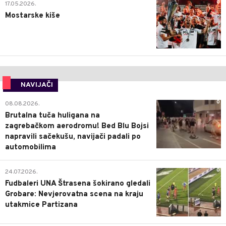
0
17.05.2026.
Mostarske kiše
NAVIJAČI
0
08.08.2026.
Brutalna tuča huligana na
zagrebačkom aerodromu! Bed Blu Bojsi
napravili sačekušu, navijači padali po
automobilima
0
24.07.2026.
Fudbaleri UNA Štrasena šokirano gledali
Grobare: Nevjerovatna scena na kraju
utakmice Partizana