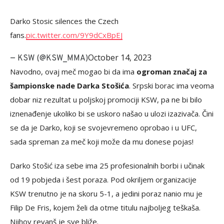
Darko Stosic silences the Czech
fans.
pic.twitter.com/9Y9dCxBpEJ
October 14, 2023
— KSW (@KSW_MMA)
Navodno, ovaj meč mogao bi da ima
ogroman značaj za
šampionske nade Darka Stošića
. Srpski borac ima veoma
dobar niz rezultat u poljskoj promociji KSW, pa ne bi bilo
iznenađenje ukoliko bi se uskoro našao u ulozi izazivača. Čini
se da je Darko, koji se svojevremeno oprobao i u UFC,
sada spreman za meč koji može da mu donese pojas!
Darko Stošić iza sebe ima 25 profesionalnih borbi i učinak
od 19 pobjeda i šest poraza. Pod okriljem organizacije
KSW trenutno je na skoru 5-1, a jedini poraz nanio mu je
Filip De Fris, kojem želi da otme titulu najboljeg teškaša.
Njihov revanš je sve bliže.