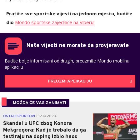
Pratite sve sportske vijesti na jednom mjestu, budite
dio
Mondo sportske zajednice na Viberu!
Naše vijesti ne morate da provjeravate
Budite bolje informisani od drugih, preuzmite Mondo mobilnu
aplikaciju
PREUZMI APLIKACIJU
MOŽDA ĆE VAS ZANIMATI
0
OSTALI SPORTOVI
12.10.2023.
|
Skandal u UFC zbog Konora
Mekgregora: Kad je trebalo da ga
testiraju na doping izbio haos