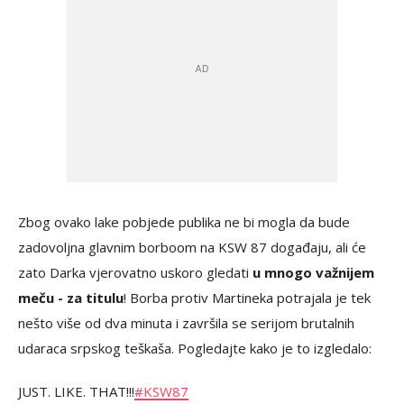
Zbog ovako lake pobjede publika ne bi mogla da bude
zadovoljna glavnim borboom na KSW 87 događaju, ali će
zato Darka vjerovatno uskoro gledati
u mnogo važnijem
meču - za titulu
! Borba protiv Martineka potrajala je tek
nešto više od dva minuta i završila se serijom brutalnih
udaraca srpskog teškaša. Pogledajte kako je to izgledalo:
JUST. LIKE. THAT!!!
#KSW87