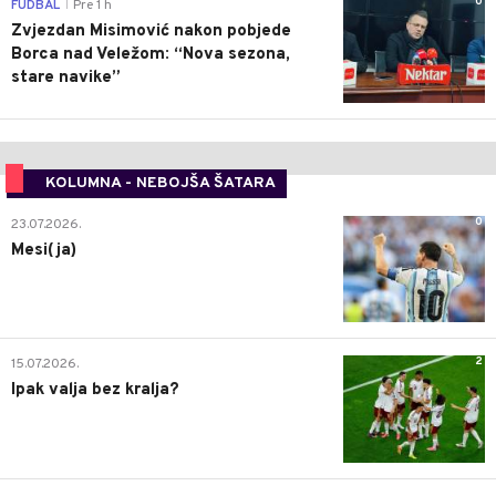
0
FUDBAL
Pre 1 h
|
Zvjezdan Misimović nakon pobjede
Borca nad Veležom: “Nova sezona,
stare navike”
KOLUMNA - NEBOJŠA ŠATARA
0
23.07.2026.
Mesi(ja)
2
15.07.2026.
Ipak valja bez kralja?