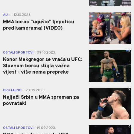
0
AU...
12.10.2023.
|
MMA borac "ugušio" ljepoticu
pred kamerama! (VIDEO)
0
OSTALI SPORTOVI
09.10.2023.
|
Konor Mekgregor se vraća u UFC:
Slavnom borcu stigla važna
vijest - više nema prepreke
0
BRUTALNO!
23.09.2023.
|
Najjači Srbin u MMA spreman za
povratak!
0
OSTALI SPORTOVI
19.09.2023.
|