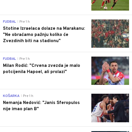
0
FUDBAL
Pre 1 h
|
Stotine Izraelaca dolaze na Marakanu:
"Ne obraćamo pažnju koliko će
Zvezdinih biti na stadionu"
0
FUDBAL
Pre 1 h
|
Milan Rodić: "Crvena zvezda je malo
potcijenila Hapoel, ali prolazi"
0
KOŠARKA
Pre 1 h
|
Nemanja Nedović: "Janis Sferopulos
nije imao plan B"