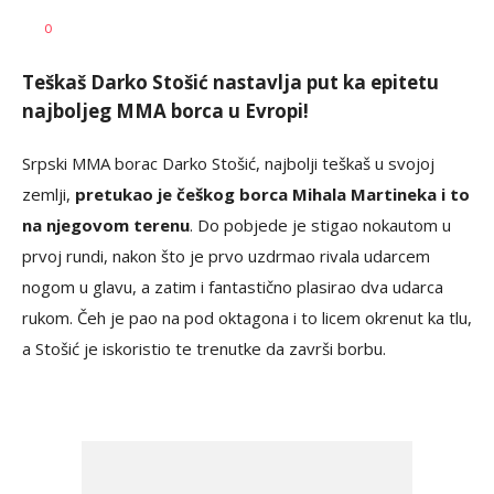
Dragan
AUTOR
0
Šutvić
Teškaš Darko Stošić nastavlja put ka epitetu
najboljeg MMA borca u Evropi!
Srpski MMA borac Darko Stošić, najbolji teškaš u svojoj
zemlji,
pretukao je češkog borca Mihala Martineka i to
na njegovom terenu
. Do pobjede je stigao nokautom u
prvoj rundi, nakon što je prvo uzdrmao rivala udarcem
nogom u glavu, a zatim i fantastično plasirao dva udarca
rukom. Čeh je pao na pod oktagona i to licem okrenut ka tlu,
a Stošić je iskoristio te trenutke da završi borbu.