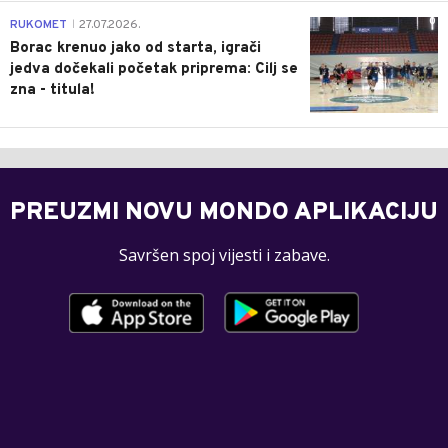
0
RUKOMET
27.07.2026.
|
Borac krenuo jako od starta, igrači
jedva dočekali početak priprema: Cilj se
zna - titula!
PREUZMI NOVU MONDO APLIKACIJU
Savršen spoj vijesti i zabave.