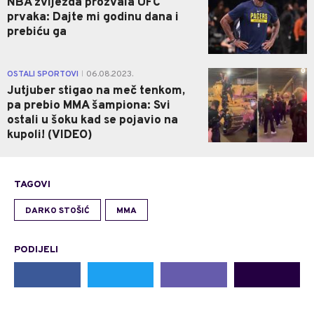
NBA zvijezda prozvala UFC
prvaka: Dajte mi godinu dana i
prebiću ga
0
OSTALI SPORTOVI
06.08.2023.
|
Jutjuber stigao na meč tenkom,
pa prebio MMA šampiona: Svi
ostali u šoku kad se pojavio na
kupoli! (VIDEO)
TAGOVI
DARKO STOŠIĆ
MMA
PODIJELI