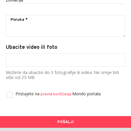
Lokacija
*
Ubacite video ili foto
Možete da ubacite do 3 fotografije ili videa. Ne smije biti
više od 25 MB.
Pristajete na
Mondo portala.
pravila korišćenja
POŠALJI