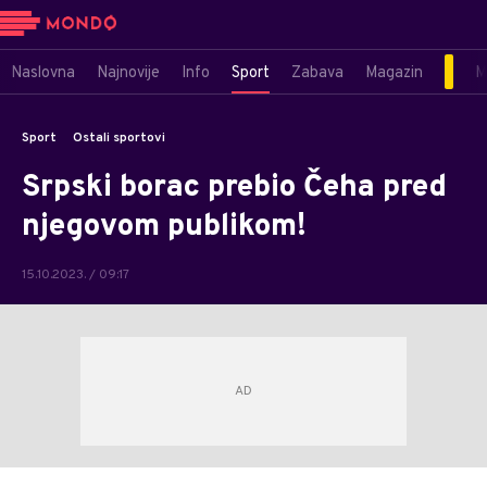
Naslovna
Najnovije
Info
Sport
Zabava
Magazin
M
Sport
Ostali sportovi
Srpski borac prebio Čeha pred
njegovom publikom!
15.10.2023. / 09:17