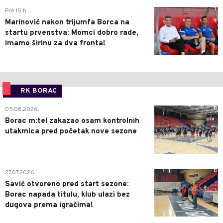
1
Pre 15 h
Marinović nakon trijumfa Borca na
startu prvenstva: Momci dobro rade,
imamo širinu za dva fronta!
RK BORAC
0
05.08.2026.
Borac m:tel zakazao osam kontrolnih
utakmica pred početak nove sezone
0
27.07.2026.
Savić otvoreno pred start sezone:
Borac napada titulu, klub ulazi bez
dugova prema igračima!