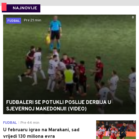
NAJNOVIJE
0
Pre 21 min
FUDBAL
FUDBALERI SE POTUKLI POSLIJE DERBIJA U
SJEVERNOJ MAKEDONIJI! (VIDEO)
0
FUDBAL
Pre 44 min
|
U februaru igrao na Marakani, sad
vrijedi 130 miliona evra