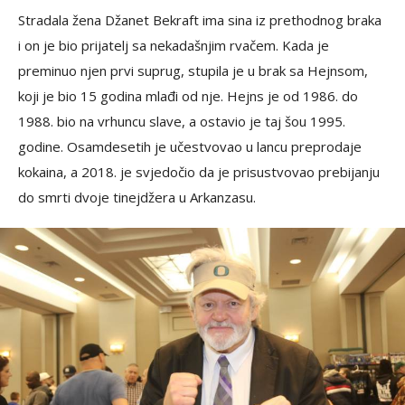
Stradala žena Džanet Bekraft ima sina iz prethodnog braka
i on je bio prijatelj sa nekadašnjim rvačem. Kada je
preminuo njen prvi suprug, stupila je u brak sa Hejnsom,
koji je bio 15 godina mlađi od nje. Hejns je od 1986. do
1988. bio na vrhuncu slave, a ostavio je taj šou 1995.
godine. Osamdesetih je učestvovao u lancu preprodaje
kokaina, a 2018. je svjedočio da je prisustvovao prebijanju
do smrti dvoje tinejdžera u Arkanzasu.