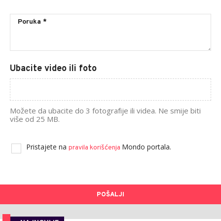
Ubacite video ili foto
Možete da ubacite do 3 fotografije ili videa. Ne smije biti
više od 25 MB.
Pristajete na
Mondo portala.
pravila korišćenja
POŠALJI