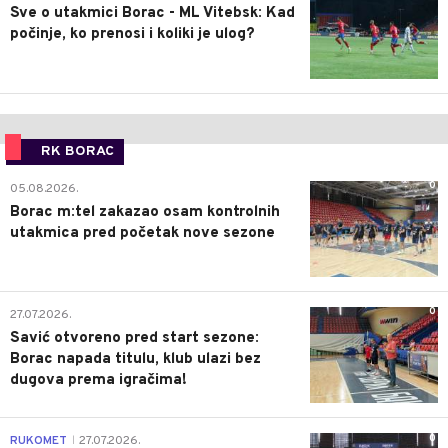
Sve o utakmici Borac - ML Vitebsk: Kad
počinje, ko prenosi i koliki je ulog?
RK BORAC
0
05.08.2026.
Borac m:tel zakazao osam kontrolnih
utakmica pred početak nove sezone
0
27.07.2026.
Savić otvoreno pred start sezone:
Borac napada titulu, klub ulazi bez
dugova prema igračima!
0
RUKOMET
27.07.2026.
|