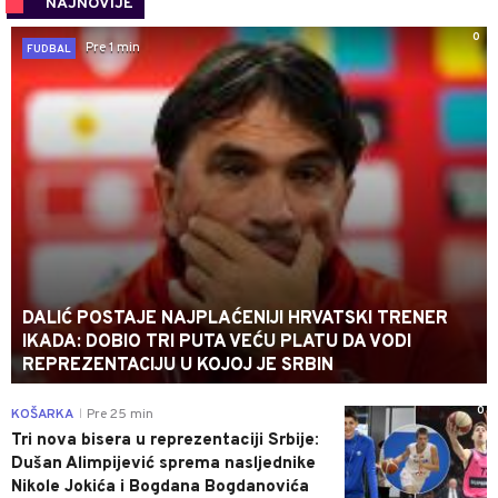
NAJNOVIJE
0
Pre 1 min
FUDBAL
DALIĆ POSTAJE NAJPLAĆENIJI HRVATSKI TRENER
IKADA: DOBIO TRI PUTA VEĆU PLATU DA VODI
REPREZENTACIJU U KOJOJ JE SRBIN
0
KOŠARKA
Pre 25 min
|
Tri nova bisera u reprezentaciji Srbije:
Dušan Alimpijević sprema nasljednike
Nikole Jokića i Bogdana Bogdanovića