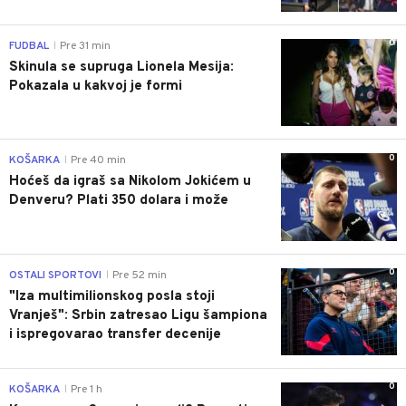
0
FUDBAL
Pre 31 min
|
Skinula se supruga Lionela Mesija:
Pokazala u kakvoj je formi
0
KOŠARKA
Pre 40 min
|
Hoćeš da igraš sa Nikolom Jokićem u
Denveru? Plati 350 dolara i može
0
OSTALI SPORTOVI
Pre 52 min
|
"Iza multimilionskog posla stoji
Vranješ": Srbin zatresao Ligu šampiona
i ispregovarao transfer decenije
0
KOŠARKA
Pre 1 h
|