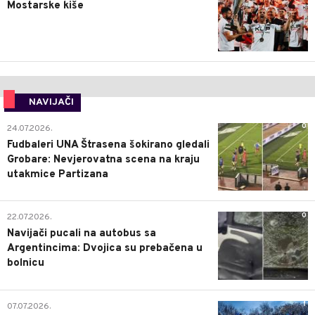
Mostarske kiše
NAVIJAČI
0
24.07.2026.
Fudbaleri UNA Štrasena šokirano gledali
Grobare: Nevjerovatna scena na kraju
utakmice Partizana
0
22.07.2026.
Navijači pucali na autobus sa
Argentincima: Dvojica su prebačena u
bolnicu
1
07.07.2026.