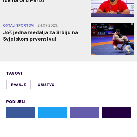
ide na OI u Pariz!
0
OSTALI SPORTOVI
24.09.2023.
|
Još jedna medalja za Srbiju na
Svjetskom prvenstvu!
TAGOVI
RVANJE
UBISTVO
PODIJELI