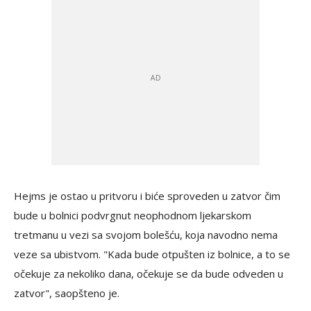
Hejms je ostao u pritvoru i biće sproveden u zatvor čim
bude u bolnici podvrgnut neophodnom ljekarskom
tretmanu u vezi sa svojom bolešću, koja navodno nema
veze sa ubistvom. "Kada bude otpušten iz bolnice, a to se
očekuje za nekoliko dana, očekuje se da bude odveden u
zatvor", saopšteno je.