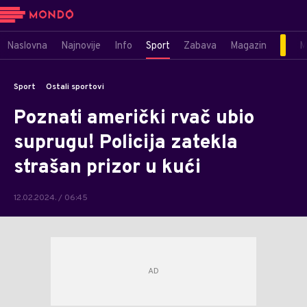
Naslovna
Najnovije
Info
Sport
Zabava
Magazin
M
Sport
Ostali sportovi
Poznati američki rvač ubio
suprugu! Policija zatekla
strašan prizor u kući
12.02.2024. / 06:45