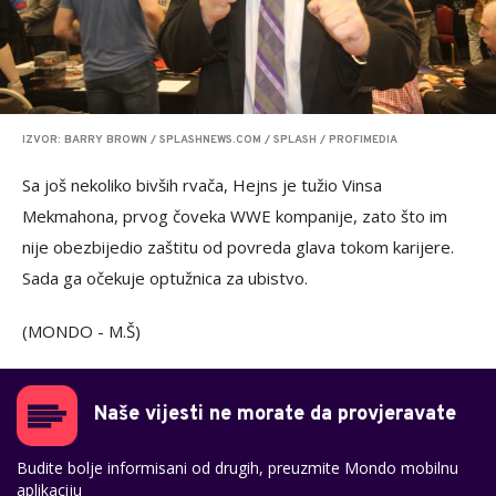
IZVOR: BARRY BROWN / SPLASHNEWS.COM / SPLASH / PROFIMEDIA
Sa još nekoliko bivših rvača, Hejns je tužio Vinsa
Mekmahona, prvog čoveka WWE kompanije, zato što im
nije obezbijedio zaštitu od povreda glava tokom karijere.
Sada ga očekuje optužnica za ubistvo.
(MONDO - M.Š)
Naše vijesti ne morate da provjeravate
Budite bolje informisani od drugih, preuzmite Mondo mobilnu
aplikaciju