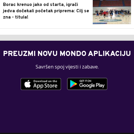
Borac krenuo jako od starta, igrači
jedva dočekali početak priprema: Cilj se
zna - titula!
PREUZMI NOVU MONDO APLIKACIJU
Savršen spoj vijesti i zabave.