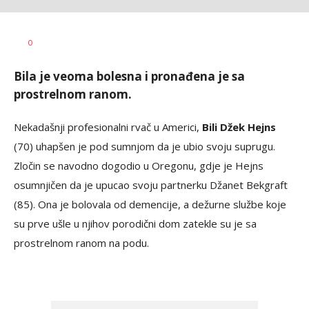
Bojan
AUTOR
0
Jakovljević
Bila je veoma bolesna i pronađena je sa
prostrelnom ranom.
Nekadašnji profesionalni rvač u Americi,
Bili Džek Hejns
(70) uhapšen je pod sumnjom da je ubio svoju suprugu.
Zločin se navodno dogodio u Oregonu, gdje je Hejns
osumnjičen da je upucao svoju partnerku Džanet Bekgraft
(85). Ona je bolovala od demencije, a dežurne službe koje
su prve ušle u njihov porodični dom zatekle su je sa
prostrelnom ranom na podu.