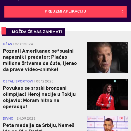
PREUZMI APLIKACIJU
MOŽDA ĆE VAS ZANIMATI
0
UŽAS
26.01.2024.
|
Poznati Amerikanac se*sualni
napasnik i predator: Plaćao
milione žrtvama da ćute, tjerao
da prave video-snimke!
0
OSTALI SPORTOVI
08.12.2023.
|
Povukao se srpski bronzani
olimpijac! Heroj nacije u Tokiju
objavio: Moram hitno na
operaciju!
0
DIVNO
24.09.2023.
|
Peta medalja za Srbiju, Nemeš