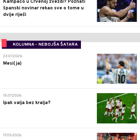
Kampaco u Crvenoj zvezdi? Poznati
španski novinar rekao sve o tome u
dvije riječi
KOLUMNA - NEBOJŠA ŠATARA
0
23.07.2026.
Mesi(ja)
2
15.07.2026.
Ipak valja bez kralja?
0
17.05.2026.