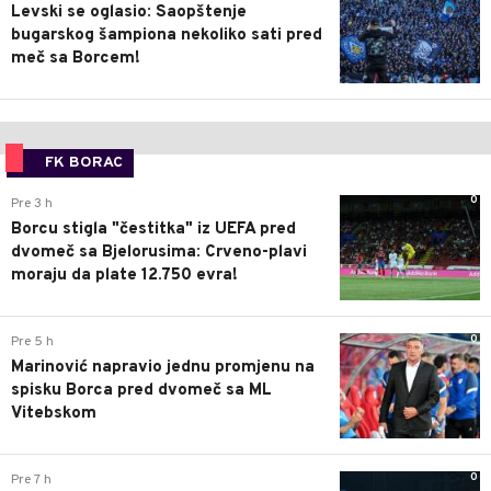
Levski se oglasio: Saopštenje
bugarskog šampiona nekoliko sati pred
meč sa Borcem!
FK BORAC
0
Pre 3 h
Borcu stigla "čestitka" iz UEFA pred
dvomeč sa Bjelorusima: Crveno-plavi
moraju da plate 12.750 evra!
0
Pre 5 h
Marinović napravio jednu promjenu na
spisku Borca pred dvomeč sa ML
Vitebskom
0
Pre 7 h