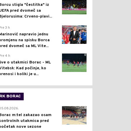
Borcu stigla "čestitka" iz
UEFA pred dvomeč sa
Bjelorusima: Crveno-plavi...
0
Pre 3 h
Marinović napravio jednu
promjenu na spisku Borca
pred dvomeč sa ML Vite...
0
Pre 4 h
Sve o utakmici Borac - ML
Vitebsk: Kad počinje, ko
prenosi i koliki je u...
RK BORAC
0
05.08.2026.
Borac m:tel zakazao osam
kontrolnih utakmica pred
početak nove sezone