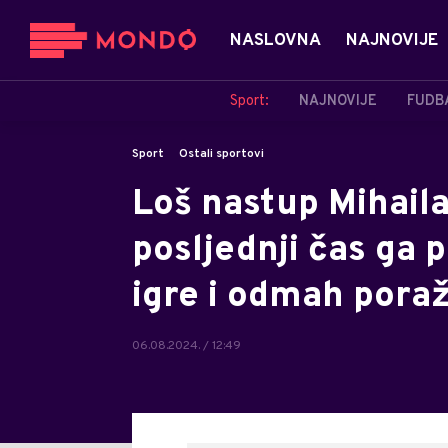
NASLOVNA
NAJNOVIJE
Sport:
NAJNOVIJE
FUDB
Sport
Ostali sportovi
Loš nastup Mihaila
posljednji čas ga 
igre i odmah pora
06.08.2024. / 12:49