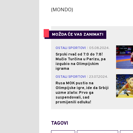
(MONDO)
MOŽDA ĆE VAS ZANIMATI
OSTALI SPORTOVI
05.08.2024.
|
Srpski rvač od 7:0 do 7:8!
Mučio Turčina u Parizu, pa
izgubio na Olimpijskim
igrama
OSTALI SPORTOVI
23.07.2024.
|
Rusa MOK pustio na
Olimpijske igre, ide da Srbiji
uzme zlato: Prvo ga
suspendovali, sad
promijenili odluku!
TAGOVI