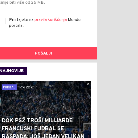
smije biti više od 25 MB.
Pristajete na
pravila korišćenja
Mondo
portala.
POŠALJI
NAJNOVIJE
0
Pre 22 min
FUDBAL
DOK PSŽ TROŠI MILIJARDE
FRANCUSKI FUDBAL SE
RASPADA: JOŠ JEDAN VELIKAN