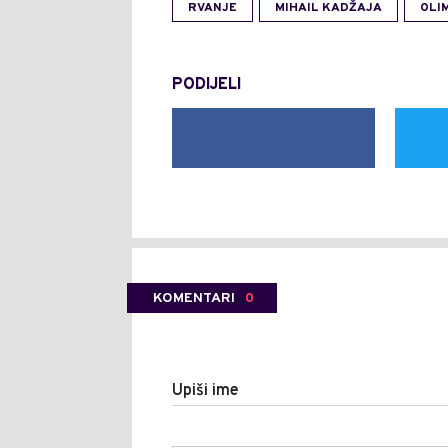
RVANJE
MIHAIL KADŽAJA
OLI
PODIJELI
KOMENTARI
0
Upiši ime