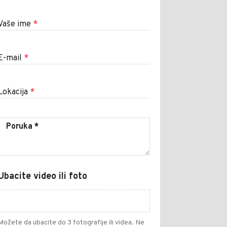
Vaše ime
*
E-mail
*
Lokacija
*
Ubacite video ili foto
Možete da ubacite do 3 fotografije ili videa. Ne