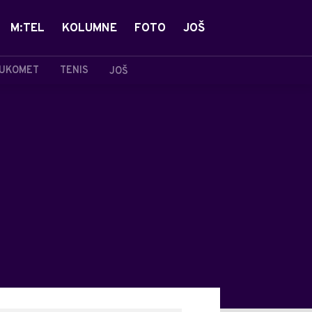
M:TEL
KOLUMNE
FOTO
JOŠ
UKOMET
TENIS
JOŠ