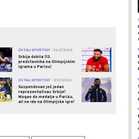
1
0
OSTALI SPORTOVI
26.07.2024.
|
Srbija dobila 113.
predstavnika na Olimpijskim
igrama u Parizu!
0
0
OSTALI SPORTOVI
12.07.2024.
|
Suspendovan još jedan
reprezentativac Srbije!
Mogao do medalje u Parizu,
ali ne ide na Olimpijske igre!