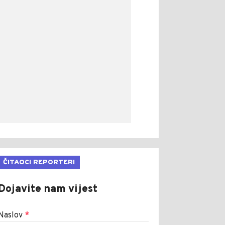
ČITAOCI REPORTERI
Dojavite nam vijest
Naslov
*