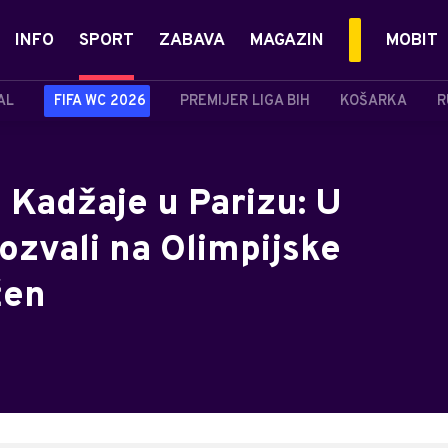
INFO
SPORT
ZABAVA
MAGAZIN
MOBIT
AL
FIFA WC 2026
PREMIJER LIGA BIH
KOŠARKA
R
 Kadžaje u Parizu: U
pozvali na Olimpijske
žen