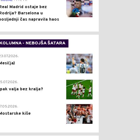
FUDBAL
Pre 1 h
Real Madrid ostaje bez
Rodrija? Barselona u
posljednji čas napravila haos
KOLUMNA - NEBOJŠA ŠATARA
0
23.07.2026.
Mesi(ja)
2
15.07.2026.
Ipak valja bez kralja?
0
17.05.2026.
Mostarske kiše