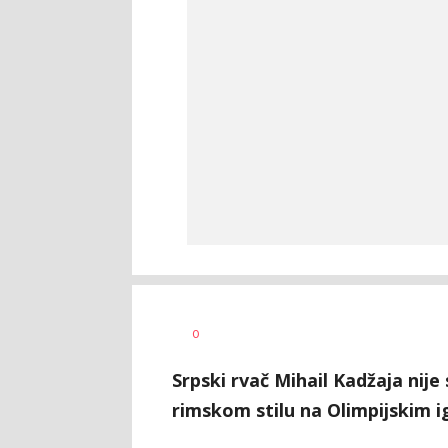
Bojan
AUTOR
0
Jakovljević
Srpski rvač Mihail Kadžaja nije
rimskom stilu na Olimpijskim i