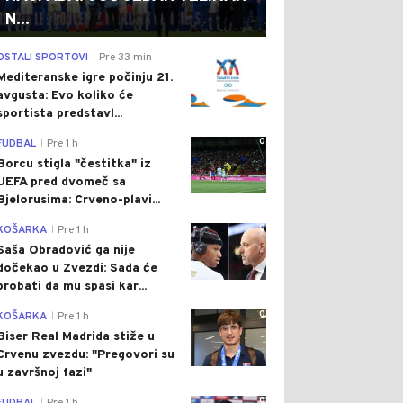
N...
0
OSTALI SPORTOVI
Pre 33 min
|
Mediteranske igre počinju 21.
avgusta: Evo koliko će
sportista predstavl...
0
FUDBAL
Pre 1 h
|
Borcu stigla "čestitka" iz
UEFA pred dvomeč sa
Bjelorusima: Crveno-plavi...
0
KOŠARKA
Pre 1 h
|
Saša Obradović ga nije
dočekao u Zvezdi: Sada će
probati da mu spasi kar...
0
KOŠARKA
Pre 1 h
|
Biser Real Madrida stiže u
Crvenu zvezdu: "Pregovori su
u završnoj fazi"
0
|