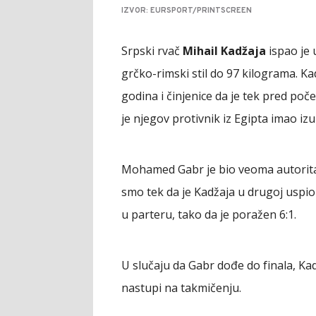
IZVOR: EURSPORT/PRINTSCREEN
Srpski rvač
Mihail Kadžaja
ispao je 
grčko-rimski stil do 97 kilograma. Ka
godina i činjenice da je tek pred poč
je njegov protivnik iz Egipta imao iz
Mohamed Gabr je bio veoma autoritati
smo tek da je Kadžaja u drugoj uspio
u parteru, tako da je poražen 6:1.
U slučaju da Gabr dođe do finala, Ka
nastupi na takmičenju.