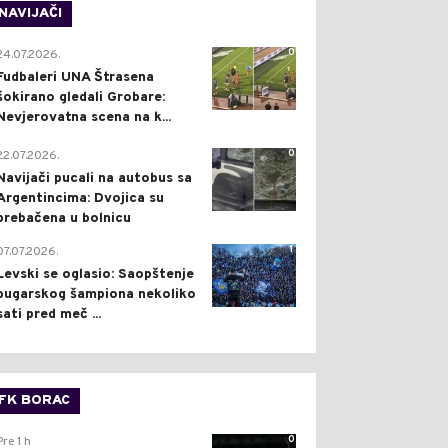
NAVIJAČI
0
24.07.2026.
Fudbaleri UNA Štrasena
šokirano gledali Grobare:
Nevjerovatna scena na k...
0
22.07.2026.
Navijači pucali na autobus sa
Argentincima: Dvojica su
prebačena u bolnicu
1
07.07.2026.
Levski se oglasio: Saopštenje
bugarskog šampiona nekoliko
sati pred meč ...
FK BORAC
0
Pre 1 h