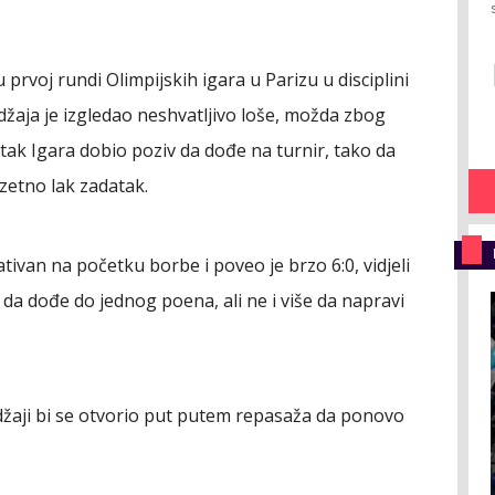
u prvoj rundi Olimpijskih igara u Parizu u disciplini
džaja je izgledao neshvatljivo loše, možda zbog
etak Igara dobio poziv da dođe na turnir, tako da
uzetno lak zadatak.
van na početku borbe i poveo je brzo 6:0, vidjeli
 da dođe do jednog poena, ali ne i više da napravi
džaji bi se otvorio put putem repasaža da ponovo