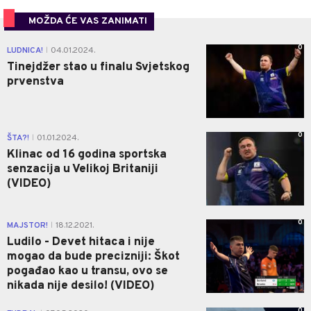
MOŽDA ĆE VAS ZANIMATI
0
LUDNICA!
04.01.2024.
|
Tinejdžer stao u finalu Svjetskog
prvenstva
0
ŠTA?!
01.01.2024.
|
Klinac od 16 godina sportska
senzacija u Velikoj Britaniji
(VIDEO)
0
MAJSTOR!
18.12.2021.
|
Ludilo - Devet hitaca i nije
mogao da bude precizniji: Škot
pogađao kao u transu, ovo se
nikada nije desilo! (VIDEO)
0