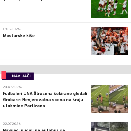
0
17.05.2026.
Mostarske kiše
NAVIJAČI
0
24.07.2026.
Fudbaleri UNA Štrasena šokirano gledali
Grobare: Nevjerovatna scena na kraju
utakmice Partizana
0
22.07.2026.
Navijači pucali na autobus sa