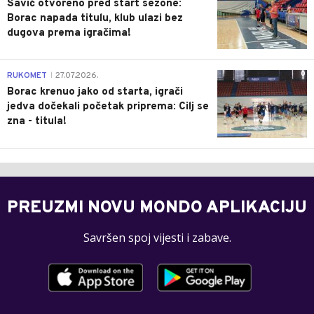
Savić otvoreno pred start sezone:
Borac napada titulu, klub ulazi bez
dugova prema igračima!
0
RUKOMET
27.07.2026.
|
Borac krenuo jako od starta, igrači
jedva dočekali početak priprema: Cilj se
zna - titula!
PREUZMI NOVU MONDO APLIKACIJU
Savršen spoj vijesti i zabave.