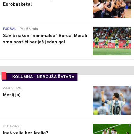
Eurobasketa!
0
FUDBAL
Pre 56 min
|
Savić nakon "minimalca" Borca: Morali
smo postići bar još jedan gol
KOLUMNA - NEBOJŠA ŠATARA
0
23.07.2026.
Mesi(ja)
2
15.07.2026.
Ipak valja bez kralja?