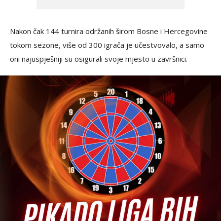
Nakon čak 144 turnira održanih širom Bosne i Hercegovine
tokom sezone, više od 300 igrača je učestvovalo, a samo
oni najuspješniji su osigurali svoje mjesto u završnici.