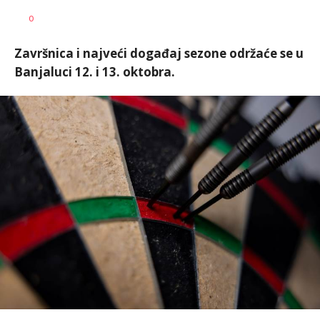
Haris
AUTOR
0
Krhalić
Završnica i najveći događaj sezone održaće se u
Banjaluci 12. i 13. oktobra.