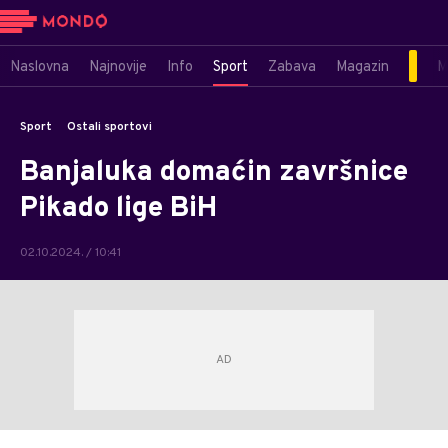
Naslovna
Najnovije
Info
Sport
Zabava
Magazin
M
Sport
Ostali sportovi
Banjaluka domaćin završnice
Pikado lige BiH
02.10.2024. / 10:41