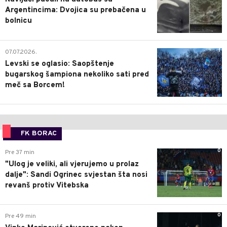
Argentincima: Dvojica su prebačena u
bolnicu
1
07.07.2026.
Levski se oglasio: Saopštenje
bugarskog šampiona nekoliko sati pred
meč sa Borcem!
FK BORAC
0
Pre 37 min
"Ulog je veliki, ali vjerujemo u prolaz
dalje": Sandi Ogrinec svjestan šta nosi
revanš protiv Vitebska
0
Pre 49 min