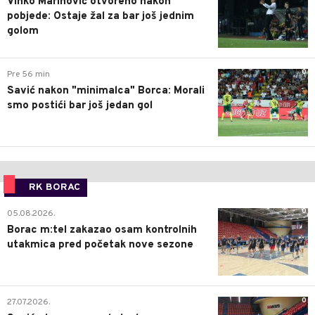
Vinko Marinović otvoreno nakon
pobjede: Ostaje žal za bar još jednim
golom
0
Pre 56 min
Savić nakon "minimalca" Borca: Morali
smo postići bar još jedan gol
RK BORAC
0
05.08.2026.
Borac m:tel zakazao osam kontrolnih
utakmica pred početak nove sezone
0
27.07.2026.