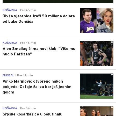
0
KOŠARKA
Pre 45 min
|
Bivša vjerenica traži 50 miliona dolara
od Luke Dončića
0
KOŠARKA
Pre 48 min
|
Alen Smailagić ima novi klub: "Više mu
nudio Partizan"
0
FUDBAL
Pre 49 min
|
Vinko Marinović otvoreno nakon
pobjede: Ostaje žal za bar još jednim
golom
0
KOŠARKA
Pre 54 min
|
Srpske košarkašice u polufinalu