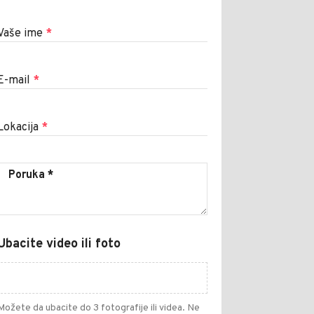
Vaše ime
*
E-mail
*
Lokacija
*
Ubacite video ili foto
Možete da ubacite do 3 fotografije ili videa. Ne