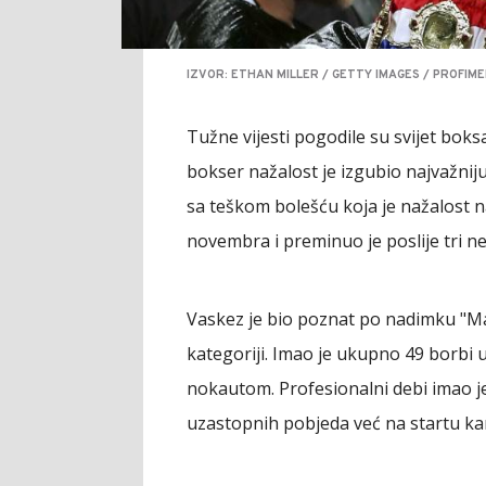
IZVOR: ETHAN MILLER / GETTY IMAGES / PROFIME
Tužne vijesti pogodile su svijet boks
bokser nažalost je izgubio najvažniju
sa teškom bolešću koja je nažalost na
novembra i preminuo je poslije tri ned
Vaskez je bio poznat po nadimku "Ma
kategoriji. Imao je ukupno 49 borbi 
nokautom. Profesionalni debi imao je 
uzastopnih pobjeda već na startu kar