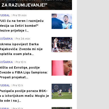
ZA RAZUMIJEVANJE!"
0
FUDBAL
Pre 19 min
|
"Ući ću na teren i raznijeću
Mesija sa četiri bombe!"
Jezive prijetnje l...
0
KOŠARKA
Pre 34 min
|
Iskrena ispovijest Darka
Rajakovića: Zvezda mi nije
isplatila osam plata...
0
KOŠARKA
Pre 10 h
|
Ništa od Evrolige, poslije
Zvezde u FIBA Ligu šampiona:
Propali projekat...
0
FUDBAL
Pre 10 h
|
Puzigaća poslije poraza BSK-
a u istorijskom meču: Moglo je
da ode i na j...
0
|