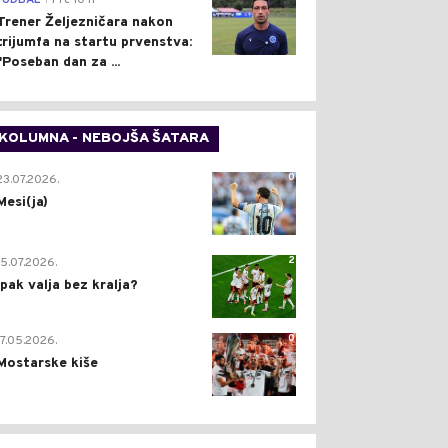
FUDBAL
Pre 10 h
Trener Željezničara nakon
trijumfa na startu prvenstva:
"Poseban dan za ...
KOLUMNA - NEBOJŠA ŠATARA
0
23.07.2026.
Mesi(ja)
2
15.07.2026.
Ipak valja bez kralja?
0
17.05.2026.
Mostarske kiše