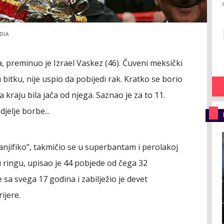
DIA
a, preminuo je Izrael Vaskez (46). Čuveni meksički
 bitku, nije uspio da pobijedi rak. Kratko se borio
 kraju bila jača od njega. Saznao je za to 11.
jelje borbe...
njifiko", takmičio se u superbantam i perolakoj
u ringu, upisao je 44 pobjede od čega 32
sa svega 17 godina i zabilježio je devet
ijere.