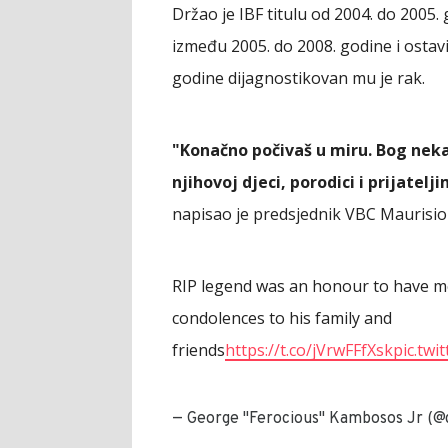
Držao je IBF titulu od 2004. do 2005. 
između 2005. do 2008. godine i ostavi
godine dijagnostikovan mu je rak.
"Konačno počivaš u miru. Bog neka
njihovoj djeci, porodici i prijatelj
napisao je predsjednik VBC Maurisio
RIP legend was an honour to have me
condolences to his family and
friends
https://t.co/jVrwFFfXsk
pic.tw
— George "Ferocious" Kambosos Jr (