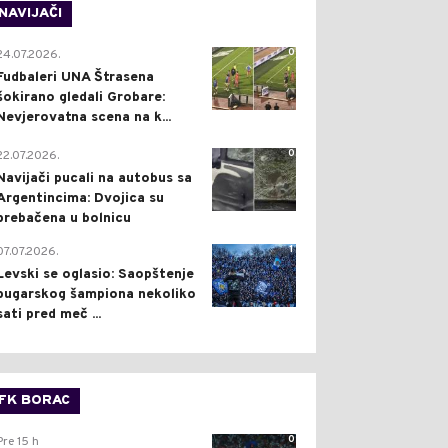
NAVIJAČI
0
24.07.2026.
Fudbaleri UNA Štrasena
šokirano gledali Grobare:
Nevjerovatna scena na k...
0
22.07.2026.
Navijači pucali na autobus sa
Argentincima: Dvojica su
prebačena u bolnicu
1
07.07.2026.
Levski se oglasio: Saopštenje
bugarskog šampiona nekoliko
sati pred meč ...
FK BORAC
0
Pre 15 h