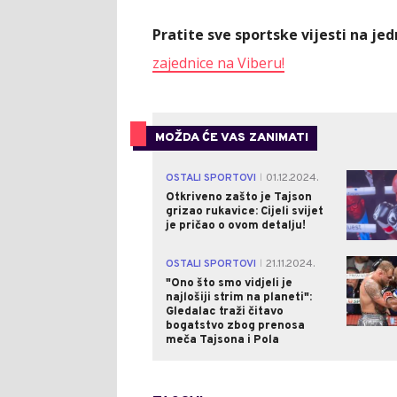
Pratite sve sportske vijesti na j
zajednice na Viberu!
MOŽDA ĆE VAS ZANIMATI
OSTALI SPORTOVI
01.12.2024.
|
Otkriveno zašto je Tajson
grizao rukavice: Cijeli svijet
je pričao o ovom detalju!
OSTALI SPORTOVI
21.11.2024.
|
"Ono što smo vidjeli je
najlošiji strim na planeti":
Gledalac traži čitavo
bogatstvo zbog prenosa
meča Tajsona i Pola