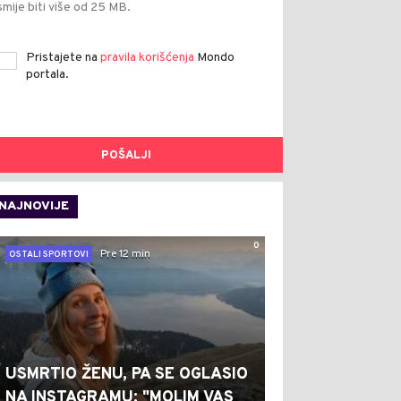
smije biti više od 25 MB.
Pristajete na
pravila korišćenja
Mondo
portala.
POŠALJI
NAJNOVIJE
0
Pre 12 min
OSTALI SPORTOVI
USMRTIO ŽENU, PA SE OGLASIO
NA INSTAGRAMU: "MOLIM VAS