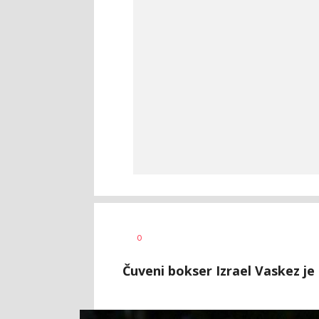
Dragan
AUTOR
0
Šutvić
Čuveni bokser Izrael Vaskez je