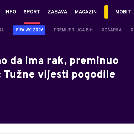
INFO
SPORT
ZABAVA
MAGAZIN
MOBIT
AL
FIFA WC 2026
PREMIJER LIGA BIH
KOŠARKA
R
o da ima rak, preminuo
e: Tužne vijesti pogodile