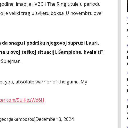
godine, imao je i VBC i The Ring titule u periodu
o je veliki trag u svijetu boksa. U novembru ove
 da snagu i podršku njegovoj supruzi Lauri,
ima u ovoj teškoj situaciji. Šampione, hvala ti"
,
 Sulejman.
t you, absolute warrior of the game. My
itter.com/5uiKpzWd6H
December 3, 2024
@georgekambosos)