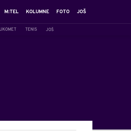
M:TEL
KOLUMNE
FOTO
JOŠ
UKOMET
TENIS
JOŠ