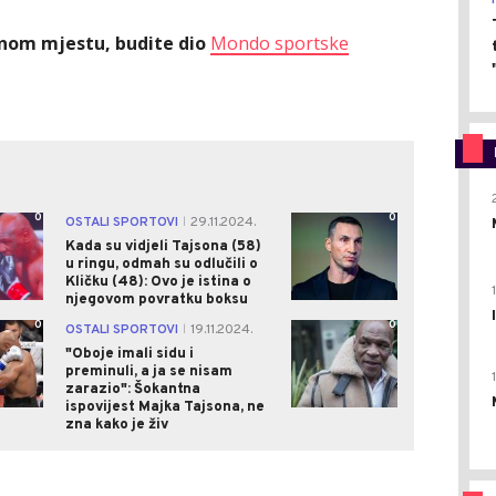
ednom mjestu, budite dio
Mondo sportske
0
0
OSTALI SPORTOVI
29.11.2024.
|
Kada su vidjeli Tajsona (58)
u ringu, odmah su odlučili o
Kličku (48): Ovo je istina o
njegovom povratku boksu
0
0
OSTALI SPORTOVI
19.11.2024.
|
"Oboje imali sidu i
preminuli, a ja se nisam
zarazio": Šokantna
ispovijest Majka Tajsona, ne
zna kako je živ