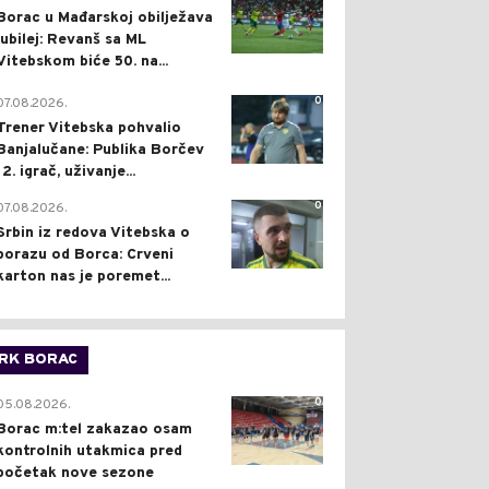
Borac u Mađarskoj obilježava
jubilej: Revanš sa ML
Vitebskom biće 50. na...
0
07.08.2026.
Trener Vitebska pohvalio
Banjalučane: Publika Borčev
12. igrač, uživanje...
0
07.08.2026.
Srbin iz redova Vitebska o
porazu od Borca: Crveni
karton nas je poremet...
RK BORAC
0
05.08.2026.
Borac m:tel zakazao osam
kontrolnih utakmica pred
početak nove sezone