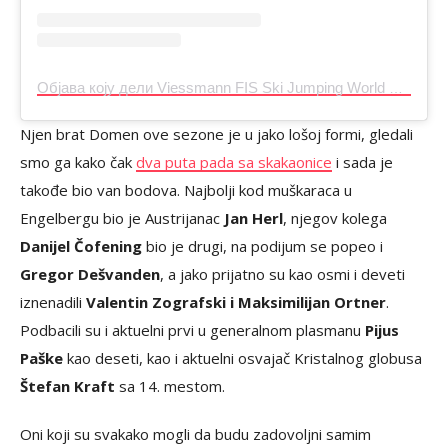
Објава коју дели Viessmann FIS Ski Jumping World Cup (@fisskijumping)
Njen brat Domen ove sezone je u jako lošoj formi, gledali
smo ga kako čak
dva puta pada sa skakaonice
i sada je
takođe bio van bodova. Najbolji kod muškaraca u
Engelbergu bio je Austrijanac
Jan Herl
, njegov kolega
Danijel Čofening
bio je drugi, na podijum se popeo i
Gregor Dešvanden
, a jako prijatno su kao osmi i deveti
iznenadili
Valentin Zografski i Maksimilijan Ortner
.
Podbacili su i aktuelni prvi u generalnom plasmanu
Pijus
Paške
kao deseti, kao i aktuelni osvajač Kristalnog globusa
Štefan Kraft
sa 14. mestom.
Oni koji su svakako mogli da budu zadovoljni samim