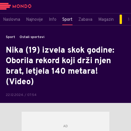
Naslovna
Najnovije
Info
Sport
Zabava
Magazin
M
Sport
Ostali sportovi
Nika (19) izvela skok godine:
Oborila rekord koji drži njen
brat, letjela 140 metara!
(Video)
22.12.2024. / 07:54