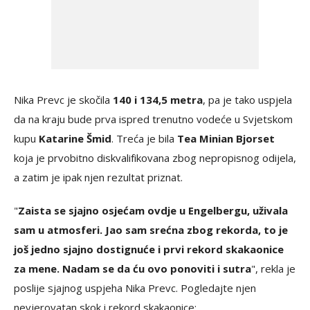
Nika Prevc je skočila
140 i 134,5 metra
, pa je tako uspjela
da na kraju bude prva ispred trenutno vodeće u Svjetskom
kupu
Katarine Šmid
. Treća je bila
Tea Minian Bjorset
koja je prvobitno diskvalifikovana zbog nepropisnog odijela,
a zatim je ipak njen rezultat priznat.
"
Zaista se sjajno osjećam ovdje u Engelbergu, uživala
sam u atmosferi. Jao sam srećna zbog rekorda, to je
još jedno sjajno dostignuće i prvi rekord skakaonice
za mene. Nadam se da ću ovo ponoviti i sutra
", rekla je
poslije sjajnog uspjeha Nika Prevc. Pogledajte njen
nevjerovatan skok i rekord skakaonice: