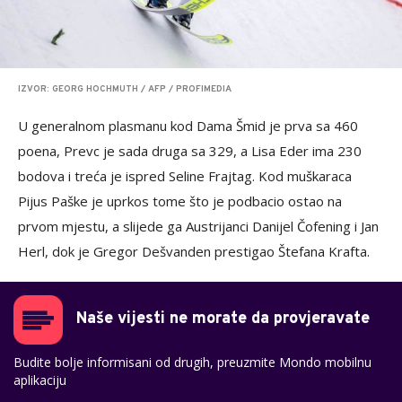
IZVOR: GEORG HOCHMUTH / AFP / PROFIMEDIA
U generalnom plasmanu kod Dama Šmid je prva sa 460
poena, Prevc je sada druga sa 329, a Lisa Eder ima 230
bodova i treća je ispred Seline Frajtag. Kod muškaraca
Pijus Paške je uprkos tome što je podbacio ostao na
prvom mjestu, a slijede ga Austrijanci Danijel Čofening i Jan
Herl, dok je Gregor Dešvanden prestigao Štefana Krafta.
Naše vijesti ne morate da provjeravate
Budite bolje informisani od drugih, preuzmite Mondo mobilnu
aplikaciju