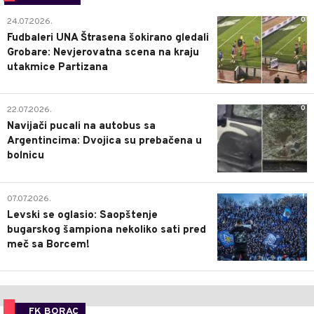
0
24.07.2026.
Fudbaleri UNA Štrasena šokirano gledali
Grobare: Nevjerovatna scena na kraju
utakmice Partizana
0
22.07.2026.
Navijači pucali na autobus sa
Argentincima: Dvojica su prebačena u
bolnicu
1
07.07.2026.
Levski se oglasio: Saopštenje
bugarskog šampiona nekoliko sati pred
meč sa Borcem!
FK BORAC