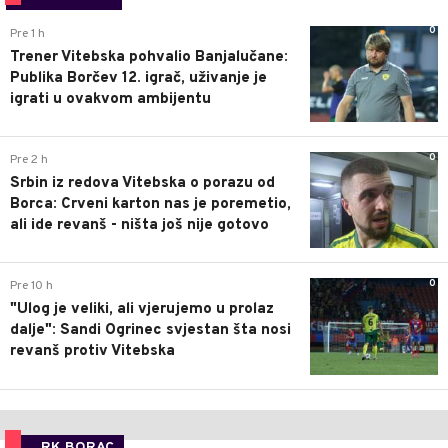
0
Pre 1 h
Trener Vitebska pohvalio Banjalučane:
Publika Borčev 12. igrač, uživanje je
igrati u ovakvom ambijentu
0
Pre 2 h
Srbin iz redova Vitebska o porazu od
Borca: Crveni karton nas je poremetio,
ali ide revanš - ništa još nije gotovo
0
Pre 10 h
"Ulog je veliki, ali vjerujemo u prolaz
dalje": Sandi Ogrinec svjestan šta nosi
revanš protiv Vitebska
RK BORAC