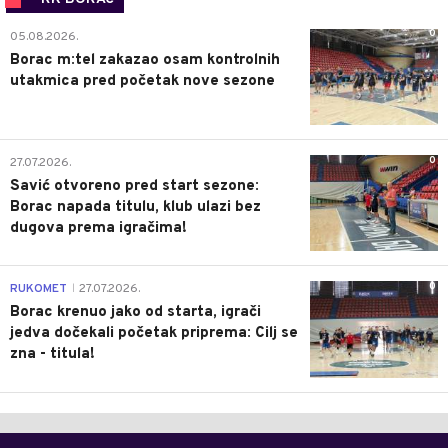
0
05.08.2026.
Borac m:tel zakazao osam kontrolnih
utakmica pred početak nove sezone
0
27.07.2026.
Savić otvoreno pred start sezone:
Borac napada titulu, klub ulazi bez
dugova prema igračima!
0
RUKOMET
27.07.2026.
|
Borac krenuo jako od starta, igrači
jedva dočekali početak priprema: Cilj se
zna - titula!