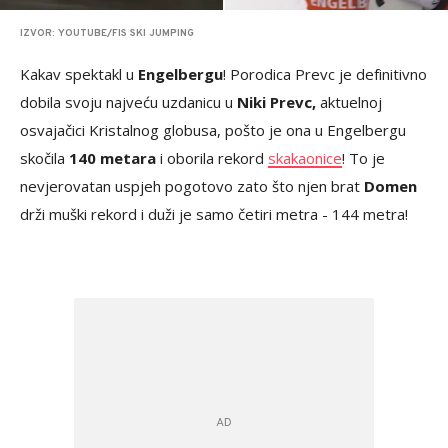
IZVOR: YOUTUBE/FIS SKI JUMPING
Kakav spektakl u
Engelbergu
! Porodica Prevc je definitivno
dobila svoju najveću uzdanicu u
Niki Prevc,
aktuelnoj
osvajačici Kristalnog globusa, pošto je ona u Engelbergu
skočila
140 metara
i oborila rekord
skakaonice
! To je
nevjerovatan uspjeh pogotovo zato što njen brat
Domen
drži muški rekord i duži je samo četiri metra - 144 metra!