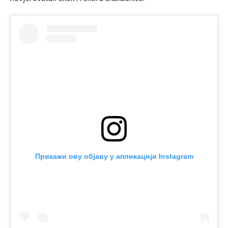
Прикажи ову објаву у апликацији Instagram