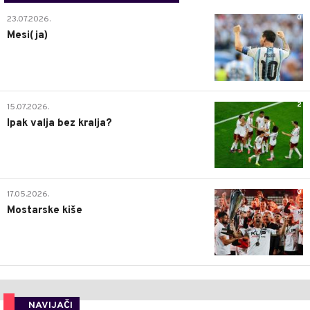
0
23.07.2026.
Mesi(ja)
2
15.07.2026.
Ipak valja bez kralja?
0
17.05.2026.
Mostarske kiše
NAVIJAČI