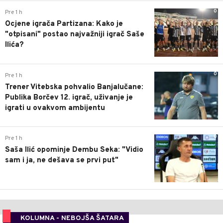
0
Pre 1 h
Ocjene igrača Partizana: Kako je
"otpisani" postao najvažniji igrač Saše
Ilića?
0
Pre 1 h
Trener Vitebska pohvalio Banjalučane:
Publika Borčev 12. igrač, uživanje je
igrati u ovakvom ambijentu
0
Pre 1 h
Saša Ilić opominje Dembu Seka: "Vidio
sam i ja, ne dešava se prvi put"
KOLUMNA - NEBOJŠA ŠATARA