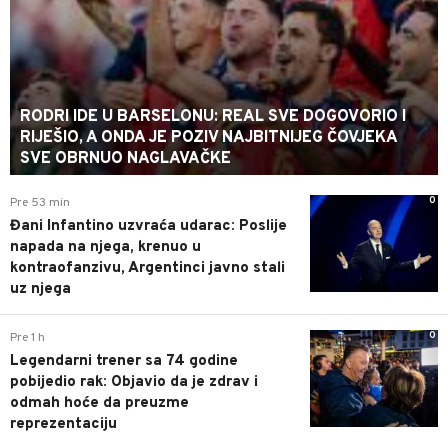
RODRI IDE U BARSELONU: REAL SVE DOGOVORIO I
RIJEŠIO, A ONDA JE POZIV NAJBITNIJEG ČOVJEKA
SVE OBRNUO NAGLAVAČKE
0
Pre 53 min
Đani Infantino uzvraća udarac: Poslije
napada na njega, krenuo u
kontraofanzivu, Argentinci javno stali
uz njega
0
Pre 1 h
Legendarni trener sa 74 godine
pobijedio rak: Objavio da je zdrav i
odmah hoće da preuzme
reprezentaciju