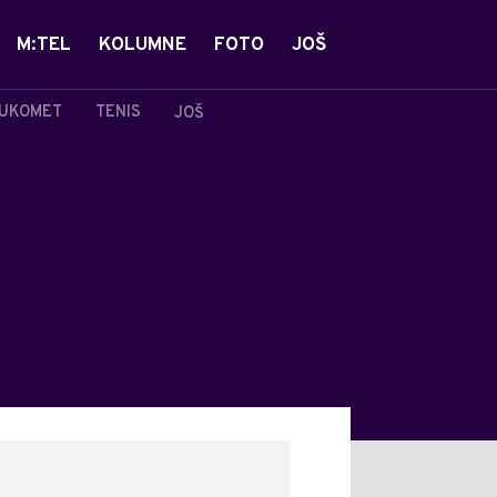
M:TEL
KOLUMNE
FOTO
JOŠ
UKOMET
TENIS
JOŠ