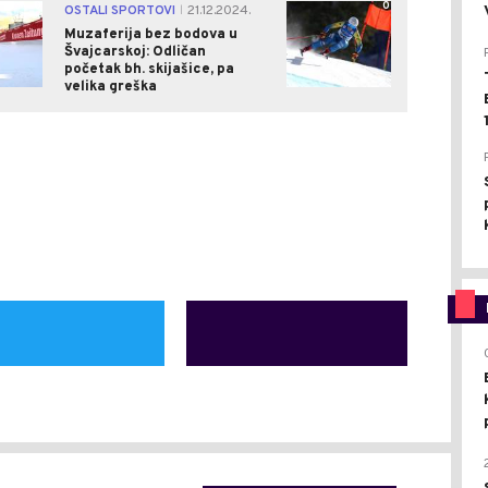
0
0
OSTALI SPORTOVI
21.12.2024.
|
Muzaferija bez bodova u
Švajcarskoj: Odličan
početak bh. skijašice, pa
velika greška