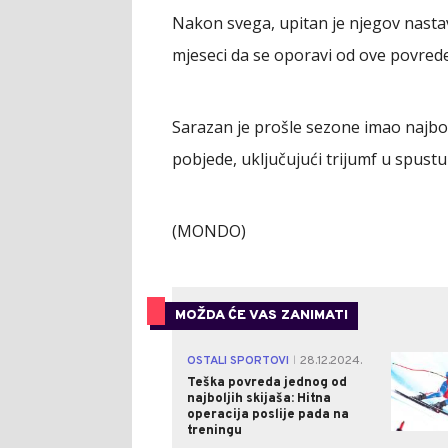
Nakon svega, upitan je njegov nasta
mjeseci da se oporavi od ove povrede
Sarazan je prošle sezone imao najbol
pobjede, uključujući trijumf u spustu
(MONDO)
MOŽDA ĆE VAS ZANIMATI
OSTALI SPORTOVI
28.12.2024.
|
Teška povreda jednog od
najboljih skijaša: Hitna
operacija poslije pada na
treningu