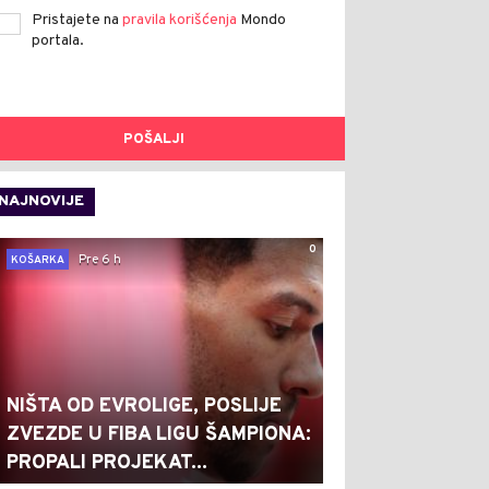
Pristajete na
pravila korišćenja
Mondo
portala.
POŠALJI
NAJNOVIJE
0
Pre 6 h
KOŠARKA
NIŠTA OD EVROLIGE, POSLIJE
ZVEZDE U FIBA LIGU ŠAMPIONA:
PROPALI PROJEKAT...