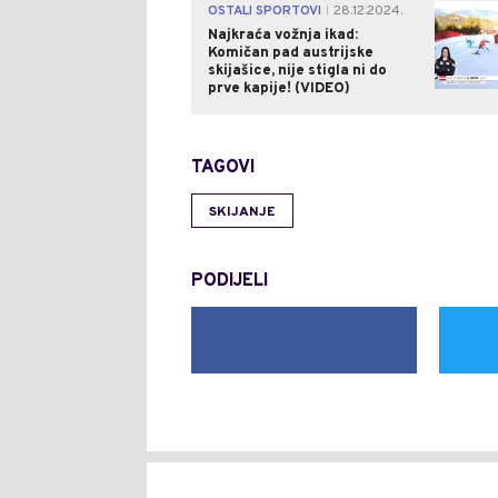
OSTALI SPORTOVI
28.12.2024.
|
Najkraća vožnja ikad:
Komičan pad austrijske
skijašice, nije stigla ni do
prve kapije! (VIDEO)
TAGOVI
SKIJANJE
PODIJELI