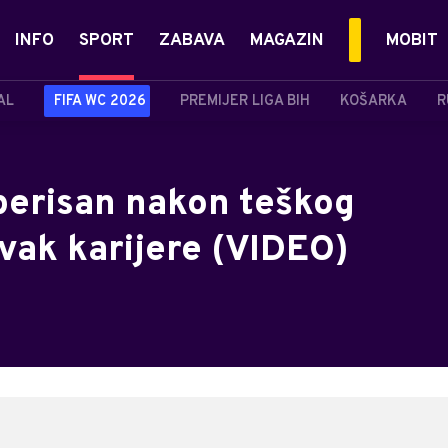
INFO
SPORT
ZABAVA
MAGAZIN
MOBIT
AL
FIFA WC 2026
PREMIJER LIGA BIH
KOŠARKA
R
operisan nakon teškog
vak karijere (VIDEO)