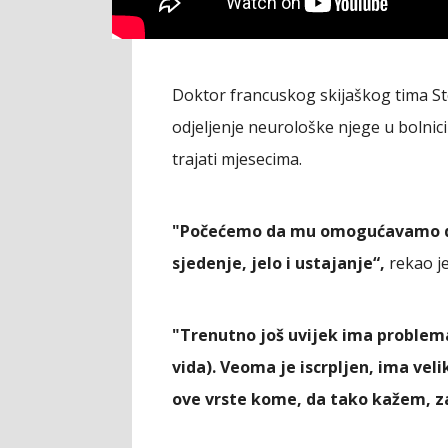
Doktor francuskog skijaškog tima Ste
odjeljenje neurološke njege u bolnici 
trajati mjesecima.
"Počećemo da mu omogućavamo da ra
sjedenje, jelo i ustajanje“,
rekao je
"Trenutno još uvijek ima problema 
vida). Veoma je iscrpljen, ima vel
ove vrste kome, da tako kažem, za