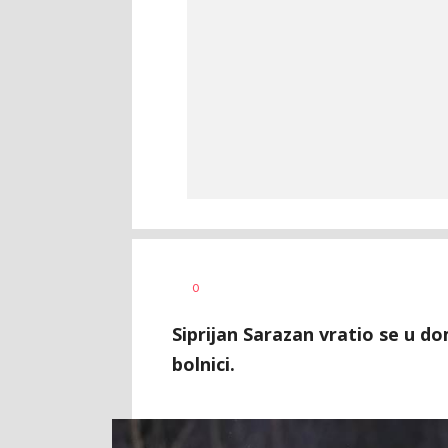
Bojan
AUTOR
0
Jakovljević
Siprijan Sarazan vratio se u d
bolnici.