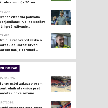
Vitebskom biće 50. na...
0
Pre 20 h
Trener Vitebska pohvalio
Banjalučane: Publika Borčev
12. igrač, uživanje...
0
Pre 21 h
Srbin iz redova Vitebska o
porazu od Borca: Crveni
karton nas je poremet...
RK BORAC
0
05.08.2026.
Borac m:tel zakazao osam
kontrolnih utakmica pred
početak nove sezone
0
27.07.2026.