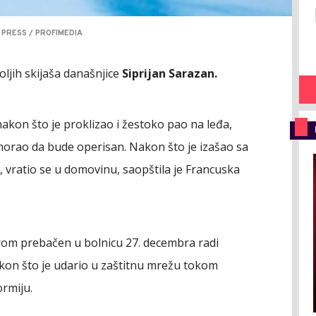
A PRESS / PROFIMEDIA
oljih skijaša današnjice
Siprijan Sarazan.
nakon što je proklizao i žestoko pao na leđa,
 morao da bude operisan. Nakon što je izašao sa
i, vratio se u domovinu, saopštila je Francuska
erom prebačen u bolnicu 27. decembra radi
kon što je udario u zaštitnu mrežu tokom
rmiju.