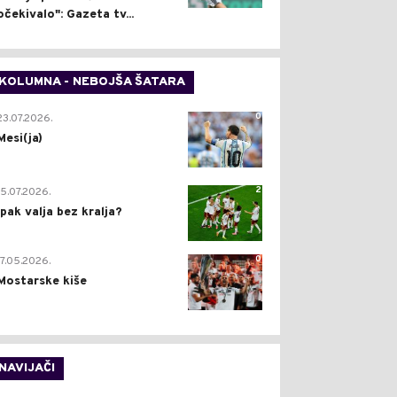
očekivalo": Gazeta tv...
KOLUMNA - NEBOJŠA ŠATARA
0
23.07.2026.
Mesi(ja)
2
15.07.2026.
Ipak valja bez kralja?
0
17.05.2026.
Mostarske kiše
NAVIJAČI