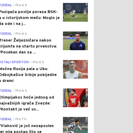
0
FUDBAL
Pre 6 h
|
Puzigaća poslije poraza BSK-
a u istorijskom meču: Moglo je
da ode i na j...
0
FUDBAL
Pre 6 h
|
Trener Željezničara nakon
trijumfa na startu prvenstva:
"Poseban dan za ...
0
OSTALI SPORTOVI
Pre 6 h
|
Moćna Rusija pala u Ubu:
Odbojkašice Srbije pobijedile
u drami
0
FUDBAL
Pre 6 h
|
Olimpijakos hoće jednog od
najvažnijih igrača Zvezde:
"Kontakt je već us...
0
FUDBAL
Pre 7 h
|
"Vlahović je još nezaposlen
jer nije postao što se