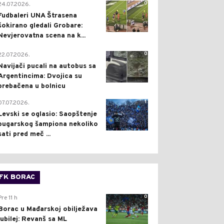
0
24.07.2026.
Fudbaleri UNA Štrasena
šokirano gledali Grobare:
Nevjerovatna scena na k...
0
22.07.2026.
Navijači pucali na autobus sa
Argentincima: Dvojica su
prebačena u bolnicu
1
07.07.2026.
Levski se oglasio: Saopštenje
bugarskog šampiona nekoliko
sati pred meč ...
FK BORAC
0
Pre 11 h
Borac u Mađarskoj obilježava
jubilej: Revanš sa ML