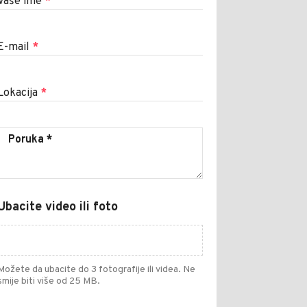
Vaše ime
*
E-mail
*
Lokacija
*
Ubacite video ili foto
Možete da ubacite do 3 fotografije ili videa. Ne
smije biti više od 25 MB.