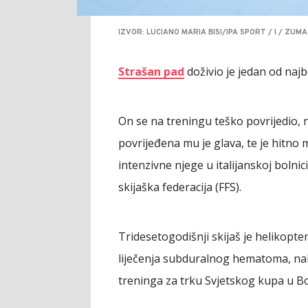
IZVOR: LUCIANO MARIA BISI/IPA SPORT / I / ZUM
Strašan pad
doživio je jedan od najb
On se na treningu teško povrijedio, 
povrijeđena mu je glava, te je hitno
intenzivne njege u italijanskoj bolnic
skijaška federacija (FFS).
Tridesetogodišnji skijaš je helikopt
liječenja subduralnog hematoma, na
treninga za trku Svjetskog kupa u Bo