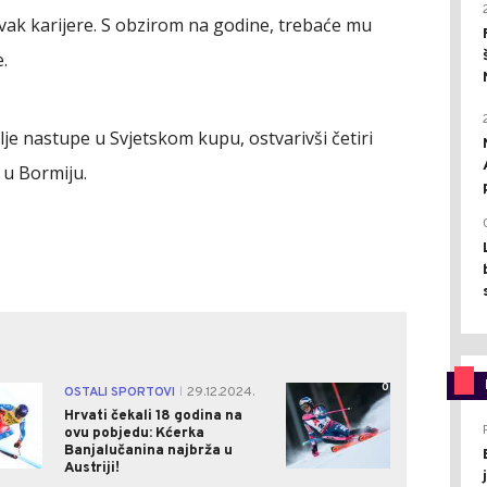
vak karijere. S obzirom na godine, trebaće mu
.
je nastupe u Svjetskom kupu, ostvarivši četiri
 u Bormiju.
0
0
OSTALI SPORTOVI
29.12.2024.
|
Hrvati čekali 18 godina na
ovu pobjedu: Kćerka
Banjalučanina najbrža u
Austriji!