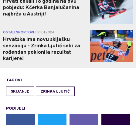
Hrvati čekali 18 godina na ovu
pobjedu: Kćerka Banjalučanina
najbrža u Austriji!
0
OSTALI SPORTOVI
21.01.2024.
|
Hrvatska ima novu skijašku
senzaciju - Zrinka Ljutić sebi za
rođendan poklonila rezultat
karijere!
TAGOVI
SKIJANJE
ZRINKA LJUTIĆ
PODIJELI