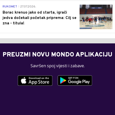
0
RUKOMET
27.07.2026.
|
Borac krenuo jako od starta, igrači
jedva dočekali početak priprema: Cilj se
zna - titula!
PREUZMI NOVU MONDO APLIKACIJU
Savršen spoj vijesti i zabave.