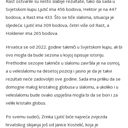
Rast ostvarile su nešto slabije rezultate, tako da sada u
Svjetskom kupu Ljutić ima 456 bodova, Hektor je na 447
bodova, a Rast ima 433. Što se tiče slaloma, situacija je
sljedeća: Ljutić ima 309 bodova, četiri više od Rast, a
Holdener ima 265 bodova.
Hrvatica se od 2022. godine takmiči u Svjetskom kupu, ali bi
ovo mogla da bude sezona u kojoj ispisuje istoriju.
Prethodne sezojne takmiče u slalomu završila je na osmoj,
a u veleslalomu na desetoj poziciji i jasno je da je takvi
rezultati neće zadovoljiti ove godine. Sada ima priliku da se
domogne malog kristalnog globusa u slalomu, a ukoliko i u
veleslalomu bude ovako uspješna mogla bi da se bori i za
veliki kristalni globus.
Po svemu sudeći, Zrinka Ljutić biće najveća zvijezda
hrvatskog skijanja još od Janice Kostelić, koja je