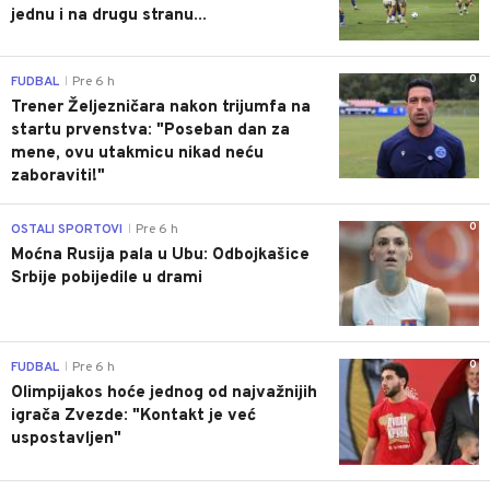
jednu i na drugu stranu...
0
FUDBAL
Pre 6 h
|
Trener Željezničara nakon trijumfa na
startu prvenstva: "Poseban dan za
mene, ovu utakmicu nikad neću
zaboraviti!"
0
OSTALI SPORTOVI
Pre 6 h
|
Moćna Rusija pala u Ubu: Odbojkašice
Srbije pobijedile u drami
0
FUDBAL
Pre 6 h
|
Olimpijakos hoće jednog od najvažnijih
igrača Zvezde: "Kontakt je već
uspostavljen"