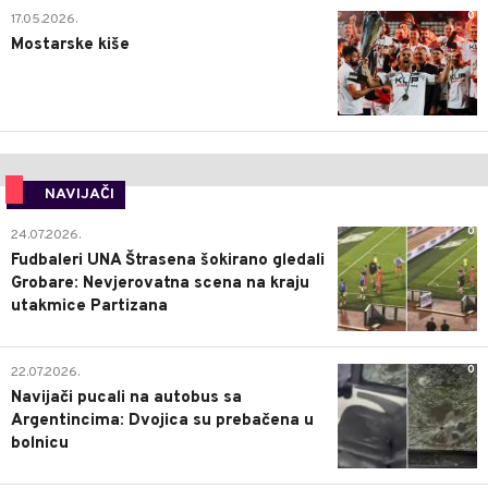
0
17.05.2026.
Mostarske kiše
NAVIJAČI
0
24.07.2026.
Fudbaleri UNA Štrasena šokirano gledali
Grobare: Nevjerovatna scena na kraju
utakmice Partizana
0
22.07.2026.
Navijači pucali na autobus sa
Argentincima: Dvojica su prebačena u
bolnicu