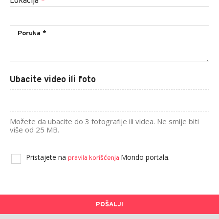
Lokacija
*
Ubacite video ili foto
Možete da ubacite do 3 fotografije ili videa. Ne smije biti
više od 25 MB.
Pristajete na
Mondo portala.
pravila korišćenja
POŠALJI