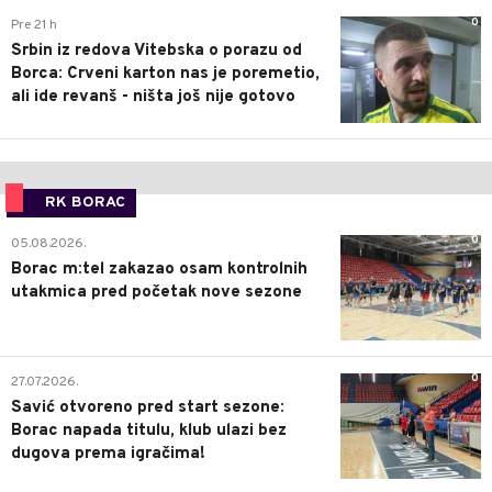
0
Pre 21 h
Srbin iz redova Vitebska o porazu od
Borca: Crveni karton nas je poremetio,
ali ide revanš - ništa još nije gotovo
RK BORAC
0
05.08.2026.
Borac m:tel zakazao osam kontrolnih
utakmica pred početak nove sezone
0
27.07.2026.
Savić otvoreno pred start sezone:
Borac napada titulu, klub ulazi bez
dugova prema igračima!