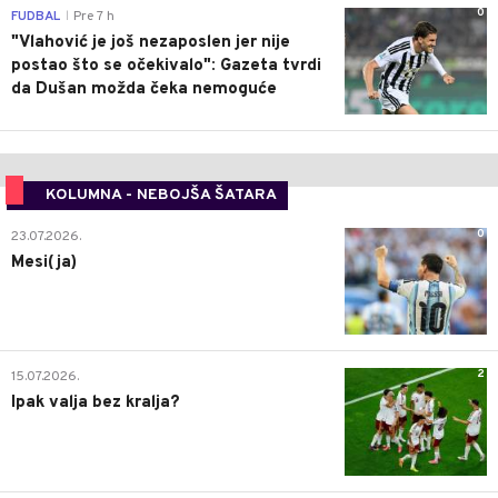
0
FUDBAL
Pre 7 h
|
"Vlahović je još nezaposlen jer nije
postao što se očekivalo": Gazeta tvrdi
da Dušan možda čeka nemoguće
KOLUMNA - NEBOJŠA ŠATARA
0
23.07.2026.
Mesi(ja)
2
15.07.2026.
Ipak valja bez kralja?