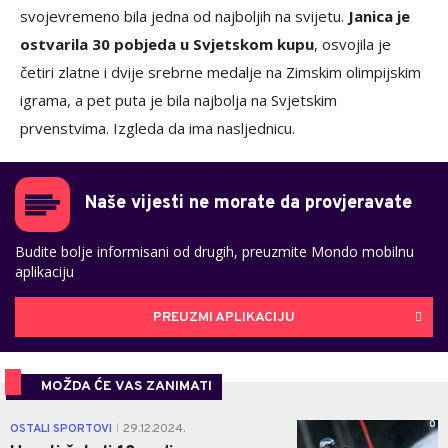
svojevremeno bila jedna od najboljih na svijetu.
Janica je
ostvarila 30 pobjeda u Svjetskom kupu
, osvojila je
četiri zlatne i dvije srebrne medalje na Zimskim olimpijskim
igrama, a pet puta je bila najbolja na Svjetskim
prvenstvima. Izgleda da ima nasljednicu.
Naše vijesti ne morate da provjeravate
Budite bolje informisani od drugih, preuzmite Mondo mobilnu
aplikaciju
PREUZMI APLIKACIJU
MOŽDA ĆE VAS ZANIMATI
0
OSTALI SPORTOVI
29.12.2024.
|