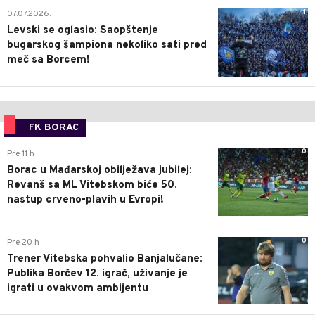
1
07.07.2026.
Levski se oglasio: Saopštenje
bugarskog šampiona nekoliko sati pred
meč sa Borcem!
FK BORAC
0
Pre 11 h
Borac u Mađarskoj obilježava jubilej:
Revanš sa ML Vitebskom biće 50.
nastup crveno-plavih u Evropi!
0
Pre 20 h
Trener Vitebska pohvalio Banjalučane:
Publika Borčev 12. igrač, uživanje je
igrati u ovakvom ambijentu