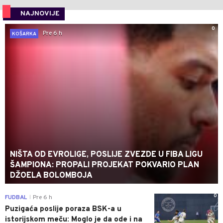
NAJNOVIJE
0
Pre 6 h
KOŠARKA
NIŠTA OD EVROLIGE, POSLIJE ZVEZDE U FIBA LIGU
ŠAMPIONA: PROPALI PROJEKAT POKVARIO PLAN
DŽOELA BOLOMBOJA
0
FUDBAL
Pre 6 h
|
Puzigaća poslije poraza BSK-a u
istorijskom meču: Moglo je da ode i na