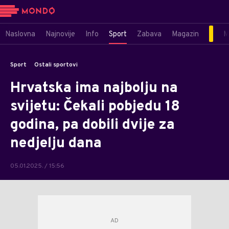
Naslovna
Najnovije
Info
Sport
Zabava
Magazin
M
Sport
Ostali sportovi
Hrvatska ima najbolju na
svijetu: Čekali pobjedu 18
godina, pa dobili dvije za
nedjelju dana
05.01.2025. / 15:56