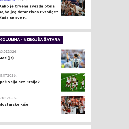
KOŠARKA
Pre 1 h
Kako je Crvena zvezda otela
najboljeg defanzivca Evrolige?
Kada se sve r...
KOLUMNA - NEBOJŠA ŠATARA
0
23.07.2026.
Mesi(ja)
2
15.07.2026.
Ipak valja bez kralja?
0
17.05.2026.
Mostarske kiše