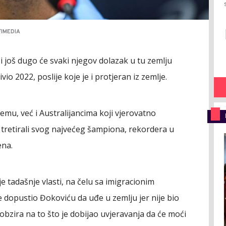
FIMEDIA
i još dugo će svaki njegov dolazak u tu zemlju
vio 2022, poslije koje je i protjeran iz zemlje.
emu, već i Australijancima koji vjerovatno
tretirali svog najvećeg šampiona, rekordera u
ena.
e tadašnje vlasti, na čelu sa imigracionim
 dopustio Đokoviću da uđe u zemlju jer nije bio
 obzira na to što je dobijao uvjeravanja da će moći