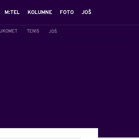
M:TEL
KOLUMNE
FOTO
JOŠ
UKOMET
TENIS
JOŠ