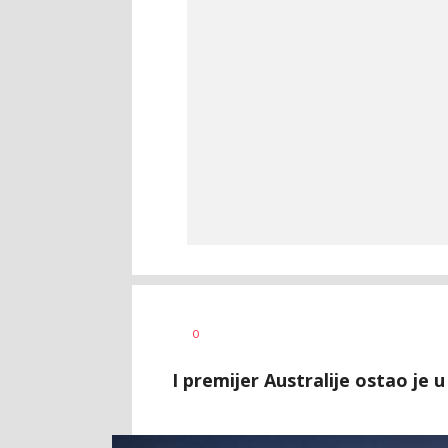
Dragan
AUTOR
0
Šutvić
I premijer Australije ostao je 