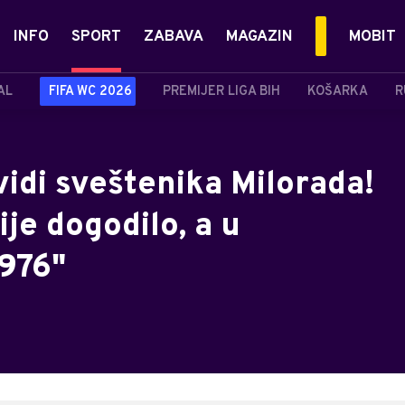
INFO
SPORT
ZABAVA
MAGAZIN
MOBIT
AL
FIFA WC 2026
PREMIJER LIGA BIH
KOŠARKA
R
vidi sveštenika Milorada!
je dogodilo, a u
1976"