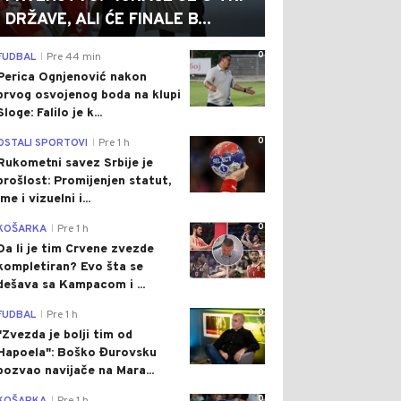
DRŽAVE, ALI ĆE FINALE B...
0
FUDBAL
Pre 44 min
|
Perica Ognjenović nakon
prvog osvojenog boda na klupi
Sloge: Falilo je k...
0
OSTALI SPORTOVI
Pre 1 h
|
Rukometni savez Srbije je
prošlost: Promijenjen statut,
ime i vizuelni i...
0
KOŠARKA
Pre 1 h
|
Da li je tim Crvene zvezde
kompletiran? Evo šta se
dešava sa Kampacom i ...
0
FUDBAL
Pre 1 h
|
"Zvezda je bolji tim od
Hapoela": Boško Đurovsku
pozvao navijače na Mara...
0
|