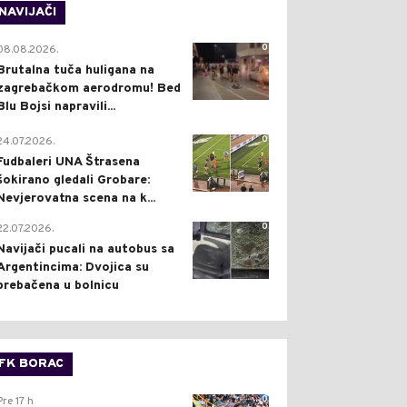
NAVIJAČI
0
08.08.2026.
Brutalna tuča huligana na
zagrebačkom aerodromu! Bed
Blu Bojsi napravili...
0
24.07.2026.
Fudbaleri UNA Štrasena
šokirano gledali Grobare:
Nevjerovatna scena na k...
0
22.07.2026.
Navijači pucali na autobus sa
Argentincima: Dvojica su
prebačena u bolnicu
FK BORAC
0
Pre 17 h