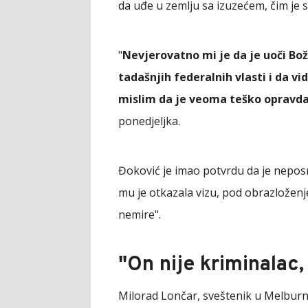
da uđe u zemlju sa izuzećem, čim je sl
"
Nevjerovatno mi je da je uoči Bo
tadašnjih federalnih vlasti i da vi
mislim da je veoma teško opravda
ponedjeljka.
Đoković je imao potvrdu da je nepos
mu je otkazala vizu, pod obrazložen
nemire".
"On nije kriminalac,
Milorad Lončar, sveštenik u Melburnu