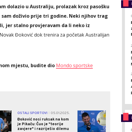
am dolazio u Australiju, prolazak kroz pasošku
 sam doživio prije tri godine. Neki njihov trag
i, jer stalno provjeravam da li neko iz
e Novak Đoković dok trenira za početak Australijan
ednom mjestu, budite dio
Mondo sportske
0
0
OSTALI SPORTOVI
05.01.2025.
|
Đoković nosi ruksak na kom
je Pikaču: Čuo je "teorije
zavjere" i razriješio dilemu