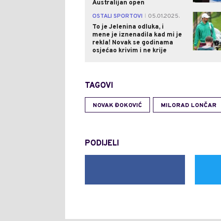
Australijan open
OSTALI SPORTOVI
05.01.2025.
|
To je Jelenina odluka, i
mene je iznenadila kad mi je
rekla! Novak se godinama
osjećao krivim i ne krije
TAGOVI
NOVAK ĐOKOVIĆ
MILORAD LONČAR
PODIJELI