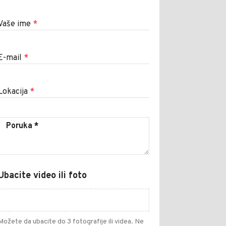
Vaše ime
*
E-mail
*
Lokacija
*
Ubacite video ili foto
Možete da ubacite do 3 fotografije ili videa. Ne