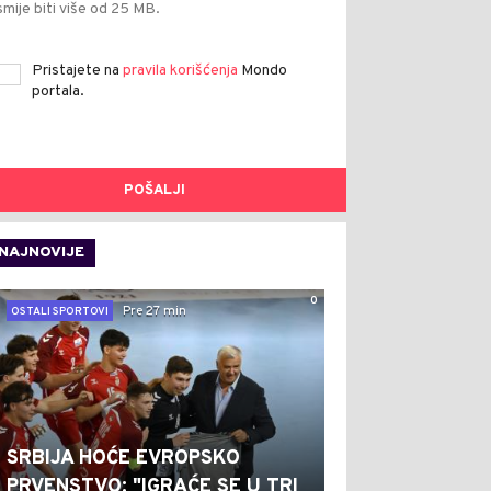
smije biti više od 25 MB.
Pristajete na
pravila korišćenja
Mondo
portala.
POŠALJI
NAJNOVIJE
0
Pre 27 min
OSTALI SPORTOVI
SRBIJA HOĆE EVROPSKO
PRVENSTVO: "IGRAĆE SE U TRI