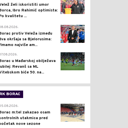
Velež želi iskoristiti umor
Borca, Ibro Rahimić optimista:
Po kvalitetu ...
0
08.08.2026.
Borac protiv Veleža između
dva okršaja sa Bjelorusima:
"Imamo najviše am...
0
07.08.2026.
Borac u Mađarskoj obilježava
jubilej: Revanš sa ML
Vitebskom biće 50. na...
RK BORAC
0
05.08.2026.
Borac m:tel zakazao osam
kontrolnih utakmica pred
početak nove sezone