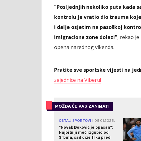
"Posljednjih nekoliko puta kada s
kontrolu je vratio dio trauma koje
i dalje osjetim na pasoškoj kontrol
imigracione zone dolazi"
, rekao j
opena narednog vikenda.
Pratite sve sportske vijesti na j
zajednice na Viberu!
MOŽDA ĆE VAS ZANIMATI
OSTALI SPORTOVI
05.01.2025.
|
"Novak Đoković je opasan":
Najbitniji meč izgubio od
Srbina, sad diže frku pred