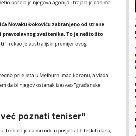
etio počela je njegova agonija i trajala je danima.
žića Novaku Đokoviću zabranjeno od strane
di pravoslavnog sveštenika. To je nešto što
ti
", rekao je australijski premijer ovog
redno prije leta u Melburn imao koronu, a vlada
jem da bi njegov ostanak izazvao "građanske
 već poznati teniser"
, trebalo je da mu ode u posjetu tih teških dana,