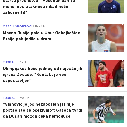
startu prvenstva: "Poseban dan za
mene, ovu utakmicu nikad neću
zaboraviti!"
0
OSTALI SPORTOVI
Pre 1 h
|
Moćna Rusija pala u Ubu: Odbojkašice
Srbije pobijedile u drami
0
FUDBAL
Pre 1 h
|
Olimpijakos hoće jednog od najvažnijih
igrača Zvezde: "Kontakt je već
uspostavljen"
0
FUDBAL
Pre 2 h
|
"Vlahović je još nezaposlen jer nije
postao što se očekivalo": Gazeta tvrdi
da Dušan možda čeka nemoguće