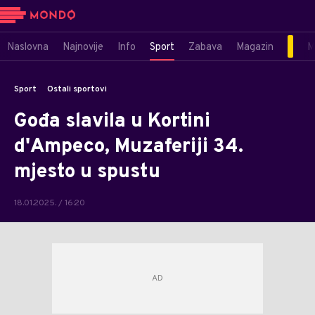
Naslovna
Najnovije
Info
Sport
Zabava
Magazin
M
Sport
Ostali sportovi
Gođa slavila u Kortini
d'Ampeco, Muzaferiji 34.
mjesto u spustu
18.01.2025. / 16:20