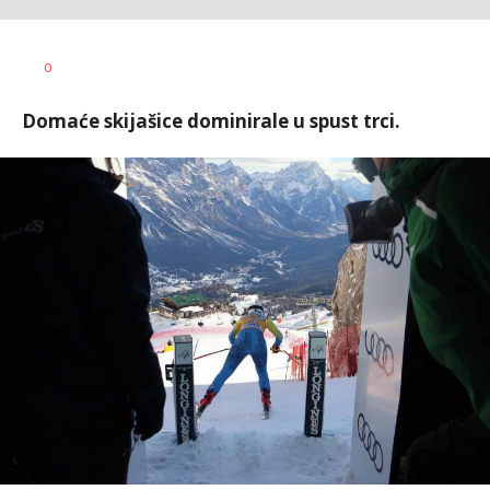
Bojan
AUTOR
0
Jakovljević
Domaće skijašice dominirale u spust trci.