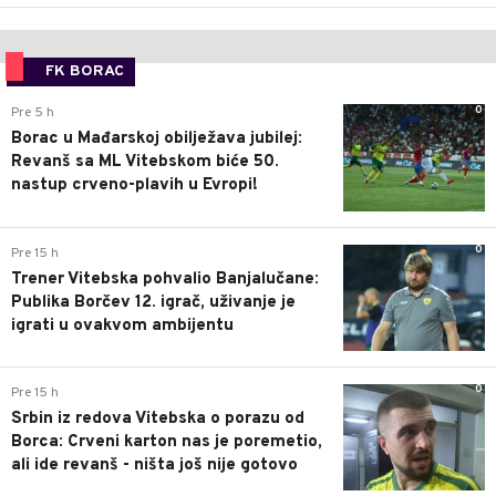
FK BORAC
0
Pre 5 h
Borac u Mađarskoj obilježava jubilej:
Revanš sa ML Vitebskom biće 50.
nastup crveno-plavih u Evropi!
0
Pre 15 h
Trener Vitebska pohvalio Banjalučane:
Publika Borčev 12. igrač, uživanje je
igrati u ovakvom ambijentu
0
Pre 15 h
Srbin iz redova Vitebska o porazu od
Borca: Crveni karton nas je poremetio,
ali ide revanš - ništa još nije gotovo