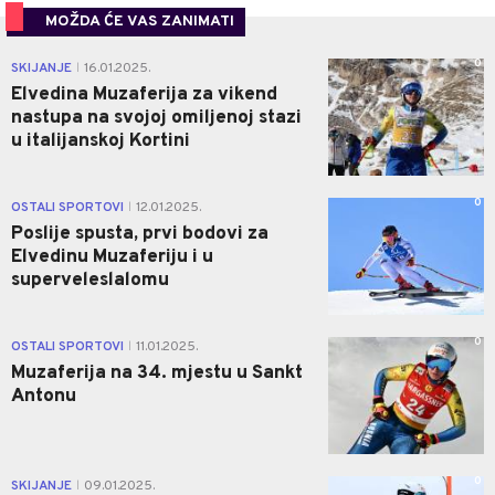
MOŽDA ĆE VAS ZANIMATI
0
SKIJANJE
16.01.2025.
|
Elvedina Muzaferija za vikend
nastupa na svojoj omiljenoj stazi
u italijanskoj Kortini
0
OSTALI SPORTOVI
12.01.2025.
|
Poslije spusta, prvi bodovi za
Elvedinu Muzaferiju i u
superveleslalomu
0
OSTALI SPORTOVI
11.01.2025.
|
Muzaferija na 34. mjestu u Sankt
Antonu
0
SKIJANJE
09.01.2025.
|