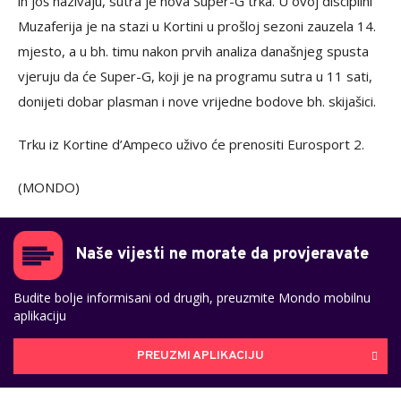
ih još nazivaju, sutra je nova Super-G trka. U ovoj disciplini
Muzaferija je na stazi u Kortini u prošloj sezoni zauzela 14.
mjesto, a u bh. timu nakon prvih analiza današnjeg spusta
vjeruju da će Super-G, koji je na programu sutra u 11 sati,
donijeti dobar plasman i nove vrijedne bodove bh. skijašici.
Trku iz Kortine d’Ampeco uživo će prenositi Eurosport 2.
(MONDO)
Naše vijesti ne morate da provjeravate
Budite bolje informisani od drugih, preuzmite Mondo mobilnu
aplikaciju
PREUZMI APLIKACIJU