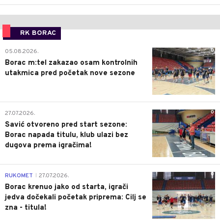
RK BORAC
0
05.08.2026.
Borac m:tel zakazao osam kontrolnih
utakmica pred početak nove sezone
0
27.07.2026.
Savić otvoreno pred start sezone:
Borac napada titulu, klub ulazi bez
dugova prema igračima!
0
RUKOMET
27.07.2026.
|
Borac krenuo jako od starta, igrači
jedva dočekali početak priprema: Cilj se
zna - titula!