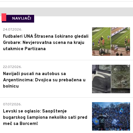
NAVIJAČI
0
24.07.2026.
Fudbaleri UNA Štrasena šokirano gledali
Grobare: Nevjerovatna scena na kraju
utakmice Partizana
0
22.07.2026.
Navijači pucali na autobus sa
Argentincima: Dvojica su prebačena u
bolnicu
1
07.07.2026.
Levski se oglasio: Saopštenje
bugarskog šampiona nekoliko sati pred
meč sa Borcem!