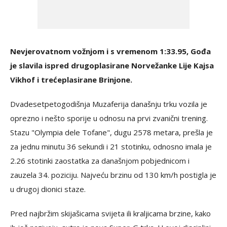
Nevjerovatnom vožnjom i s vremenom 1:33.95, Gođa
je slavila ispred drugoplasirane Norvežanke Lije Kajsa
Vikhof i trećeplasirane Brinjone.
Dvadesetpetogodišnja Muzaferija današnju trku vozila je
oprezno i nešto sporije u odnosu na prvi zvanični trening.
Stazu "Olympia dele Tofane", dugu 2578 metara, prešla je
za jednu minutu 36 sekundi i 21 stotinku, odnosno imala je
2.26 stotinki zaostatka za današnjom pobjednicom i
zauzela 34. poziciju. Najveću brzinu od 130 km/h postigla je
u drugoj dionici staze.
Pred najbržim skijašicama svijeta ili kraljicama brzine, kako