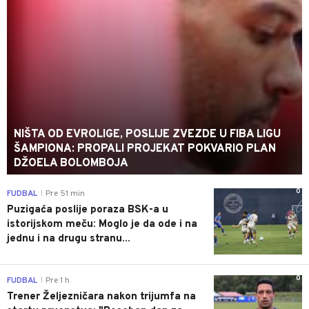
NIŠTA OD EVROLIGE, POSLIJE ZVEZDE U FIBA LIGU
ŠAMPIONA: PROPALI PROJEKAT POKVARIO PLAN
DŽOELA BOLOMBOJA
0
FUDBAL
Pre 51 min
|
Puzigaća poslije poraza BSK-a u
istorijskom meču: Moglo je da ode i na
jednu i na drugu stranu...
0
FUDBAL
Pre 1 h
|
Trener Željezničara nakon trijumfa na