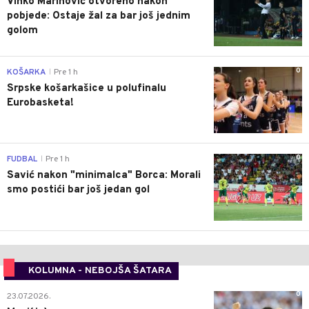
Vinko Marinović otvoreno nakon
pobjede: Ostaje žal za bar još jednim
golom
0
KOŠARKA
Pre 1 h
|
Srpske košarkašice u polufinalu
Eurobasketa!
0
FUDBAL
Pre 1 h
|
Savić nakon "minimalca" Borca: Morali
smo postići bar još jedan gol
KOLUMNA - NEBOJŠA ŠATARA
0
23.07.2026.