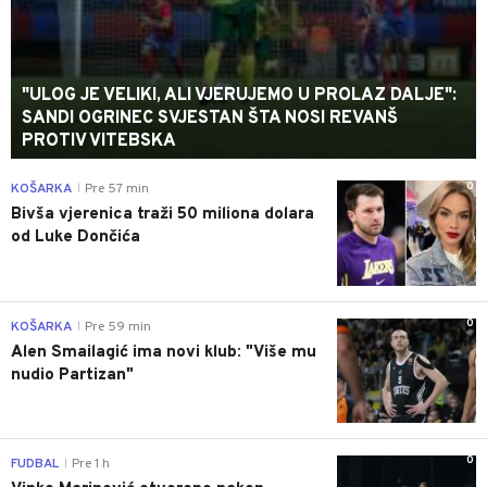
"ULOG JE VELIKI, ALI VJERUJEMO U PROLAZ DALJE":
SANDI OGRINEC SVJESTAN ŠTA NOSI REVANŠ
PROTIV VITEBSKA
0
KOŠARKA
Pre 57 min
|
Bivša vjerenica traži 50 miliona dolara
od Luke Dončića
0
KOŠARKA
Pre 59 min
|
Alen Smailagić ima novi klub: "Više mu
nudio Partizan"
0
FUDBAL
Pre 1 h
|