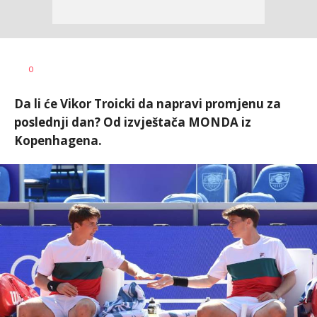
Bojan
AUTOR
0
Jakovljević
Da li će Vikor Troicki da napravi promjenu za
poslednji dan? Od izvještača MONDA iz
Kopenhagena.