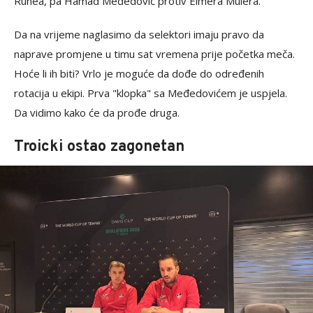
Runea, pa Hamad Međedović protiv Elmera Mulera.
Da na vrijeme naglasimo da selektori imaju pravo da
naprave promjene u timu sat vremena prije početka meča.
Hoće li ih biti? Vrlo je moguće da dođe do određenih
rotacija u ekipi. Prva "klopka" sa Međedovićem je uspjela.
Da vidimo kako će da prođe druga.
Troicki ostao zagonetan