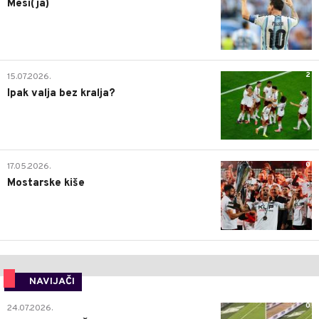
Mesi(ja)
2
15.07.2026.
Ipak valja bez kralja?
0
17.05.2026.
Mostarske kiše
NAVIJAČI
0
24.07.2026.