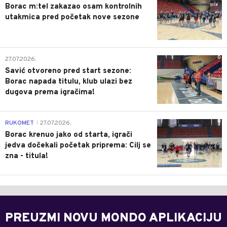
Borac m:tel zakazao osam kontrolnih
utakmica pred početak nove sezone
0
27.07.2026.
Savić otvoreno pred start sezone:
Borac napada titulu, klub ulazi bez
dugova prema igračima!
0
RUKOMET
27.07.2026.
|
Borac krenuo jako od starta, igrači
jedva dočekali početak priprema: Cilj se
zna - titula!
PREUZMI NOVU MONDO APLIKACIJU