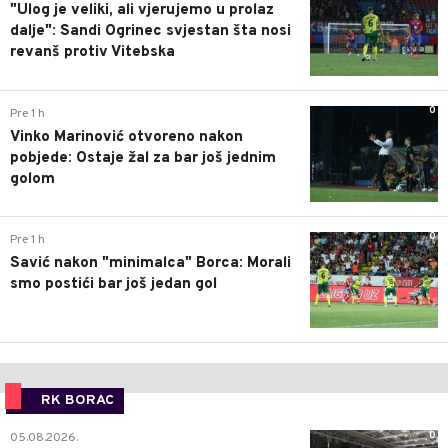
"Ulog je veliki, ali vjerujemo u prolaz
dalje": Sandi Ogrinec svjestan šta nosi
revanš protiv Vitebska
0
Pre 1 h
Vinko Marinović otvoreno nakon
pobjede: Ostaje žal za bar još jednim
golom
0
Pre 1 h
Savić nakon "minimalca" Borca: Morali
smo postići bar još jedan gol
RK BORAC
0
05.08.2026.