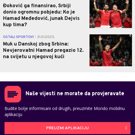
Đoković ga finansirao, Srbiji
donio ogromnu pobjedu: Ko je
Hamad Međedović, junak Dejvis
kup tima?
0
OSTALI SPORTOVI
31.01.2025.
|
Muk u Danskoj zbog Srbina:
Nevjerovatni Hamad pregazio 12.
na svijetu u njegovoj kući
Naše vijesti ne morate da provjeravate
Budite bolje informisani od drugih, preuzmite Mondo mobilnu
aplikaciju
PREUZMI APLIKACIJU