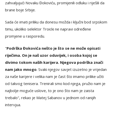
zahvaljujući Novaku Đokoviću, promijenili odluku i riješili da
brane boje Srbije.
Sada će imati priliku da donesu možda i ključni bod srpskom
timu, ukoliko selektor Troicki ne napravi određene
promjene u rasporedu.
"
Podrška Đokovića nešto je što se ne može opisati
riječima. On je naš uzor oduvijek, i osoba kojoj se
divimo tokom naših karijera. Njegova podrška znači
nam jako mnogo
. Svaki njegov savjet izuzetno je vrijedan
za naše karijere i velika nam je čast što imamo prilike učiti
od takvog tenisera. Trenirali smo kod njega, pružio nam je
najbolje moguće uslove, to je ono što nam je zaista
trebalo", rekao je Matej Sabanov u jednom od ranijih
intervjua.