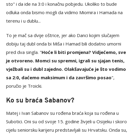
sto" i da ide na 3:0 i konačnu pobjedu. Ukoliko to bude
odluka onda bismo mogli da vidimo Miomira i Hamada na
terenu i u dublu...
To je mač sa dvije oštrice, jer ako Danci kojim slučajem
dobiju taj dubl onda bi Miša i Hamad bili dodatno umorni
pred dva singla. "
Hoće li biti promjena? Vidjećemo, sve
je otvoreno. Momci su spremni, igrali su sjajan tenis,
vježbali su i dubl zajedno. Olakšavajuće je što vodimo
sa 2:0, daćemo maksimum i da završimo posao
",
poručio je Troicki.
Ko su braća Sabanov?
Matej i Ivan Sabanov su rođena braća koja su rođena u
Subotici. Oni su od svoje 15. godine živjeli u Osijeku i skoro
cijelu seniorsku karijeru predstavljali su Hrvatsku. Onda su,