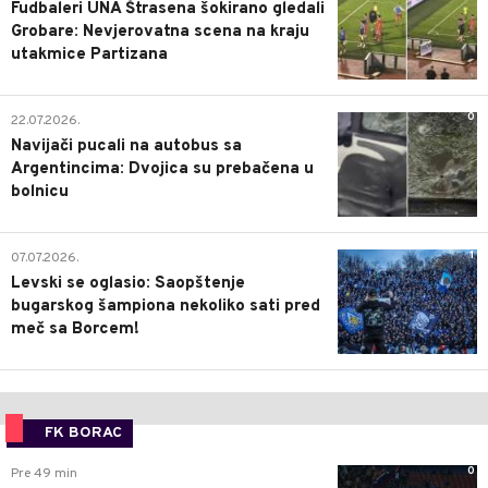
Fudbaleri UNA Štrasena šokirano gledali
Grobare: Nevjerovatna scena na kraju
utakmice Partizana
0
22.07.2026.
Navijači pucali na autobus sa
Argentincima: Dvojica su prebačena u
bolnicu
1
07.07.2026.
Levski se oglasio: Saopštenje
bugarskog šampiona nekoliko sati pred
meč sa Borcem!
FK BORAC
0
Pre 49 min