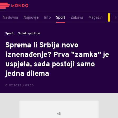
Naslovna
Najnovije
Info
Sport
Zabava
Magazin
M
Sport
Ostali sportovi
Sprema li Srbija novo
iznenađenje? Prva "zamka" je
uspjela, sada postoji samo
jedna dilema
01.02.2025. / 09:30