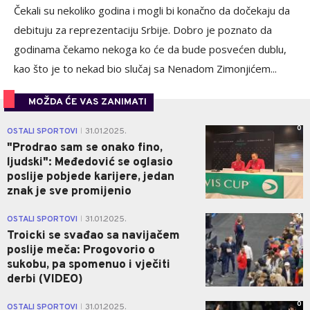
Čekali su nekoliko godina i mogli bi konačno da dočekaju da
debituju za reprezentaciju Srbije. Dobro je poznato da
godinama čekamo nekoga ko će da bude posvećen dublu,
kao što je to nekad bio slučaj sa Nenadom Zimonjićem...
MOŽDA ĆE VAS ZANIMATI
0
OSTALI SPORTOVI
31.01.2025.
|
"Prodrao sam se onako fino,
ljudski": Međedović se oglasio
poslije pobjede karijere, jedan
znak je sve promijenio
0
OSTALI SPORTOVI
31.01.2025.
|
Troicki se svađao sa navijačem
poslije meča: Progovorio o
sukobu, pa spomenuo i vječiti
derbi (VIDEO)
0
OSTALI SPORTOVI
31.01.2025.
|