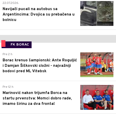
0
22.07.2026.
Navijači pucali na autobus sa
Argentincima: Dvojica su prebačena u
bolnicu
FK BORAC
0
Pre 2 h
Borac krenuo šampionski: Ante Roguljić
i Damjan Šiškovski složni - najvažniji
bodovi pred ML Vitebsk
1
Pre 12 h
Marinović nakon trijumfa Borca na
startu prvenstva: Momci dobro rade,
imamo širinu za dva fronta!