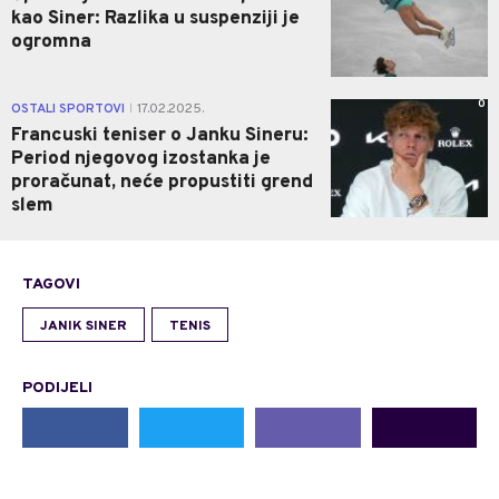
kao Siner: Razlika u suspenziji je
ogromna
0
OSTALI SPORTOVI
17.02.2025.
|
Francuski teniser o Janku Sineru:
Period njegovog izostanka je
proračunat, neće propustiti grend
slem
TAGOVI
JANIK SINER
TENIS
PODIJELI