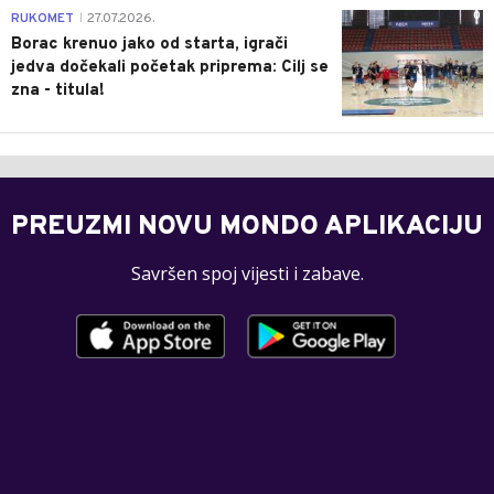
0
RUKOMET
27.07.2026.
|
Borac krenuo jako od starta, igrači
jedva dočekali početak priprema: Cilj se
zna - titula!
PREUZMI NOVU MONDO APLIKACIJU
Savršen spoj vijesti i zabave.