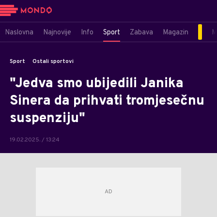
Naslovna
Najnovije
Info
Sport
Zabava
Magazin
M
Sport
Ostali sportovi
"Jedva smo ubijedili Janika
Sinera da prihvati tromjesečnu
suspenziju"
19.02.2025. / 13:24