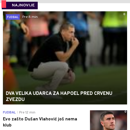
NAJNOVIJE
0
Pre 8 min
FUDBAL
DVA VELIKA UDARCA ZA HAPOEL PRED CRVENU
ZVEZDU
0
FUDBAL
Pre 12 min
|
Evo zašto Dušan Vlahović još nema
klub