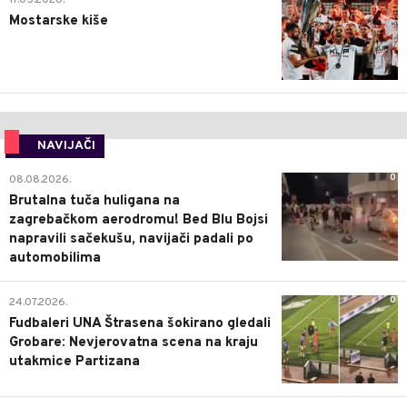
17.05.2026.
Mostarske kiše
NAVIJAČI
0
08.08.2026.
Brutalna tuča huligana na
zagrebačkom aerodromu! Bed Blu Bojsi
napravili sačekušu, navijači padali po
automobilima
0
24.07.2026.
Fudbaleri UNA Štrasena šokirano gledali
Grobare: Nevjerovatna scena na kraju
utakmice Partizana