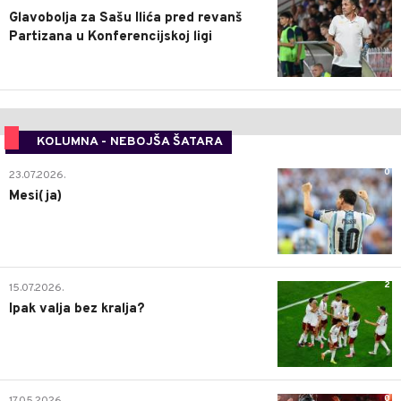
Glavobolja za Sašu Ilića pred revanš
Partizana u Konferencijskoj ligi
KOLUMNA - NEBOJŠA ŠATARA
0
23.07.2026.
Mesi(ja)
2
15.07.2026.
Ipak valja bez kralja?
0