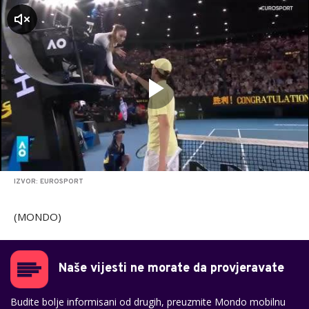
zvuk
IZVOR: EUROSPORT
(MONDO)
Naše vijesti ne morate da provjeravate
Budite bolje informisani od drugih, preuzmite Mondo mobilnu