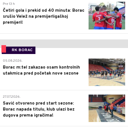
3
Pre 13 h
Četiri gola i prekid od 40 minuta: Borac
srušio Velež na premijerligaškoj
premijeri!
RK BORAC
0
05.08.2026.
Borac m:tel zakazao osam kontrolnih
utakmica pred početak nove sezone
0
27.07.2026.
Savić otvoreno pred start sezone:
Borac napada titulu, klub ulazi bez
dugova prema igračima!