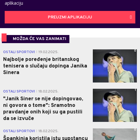
aplikaciju
PREUZMI APLIKACIJU
MOŽDA ĆE VAS ZANIMATI
0
OSTALI SPORTOVI
19.02.2025.
|
Najbolje poređenje britanskog
tenisera o slučaju dopinga Janika
Sinera
1
OSTALI SPORTOVI
18.02.2025.
|
"Janik Siner se nije dopingovao,
ni govora o tome": Sramotno
pravdanje onih koji su ga pustili
da se izvuče
0
OSTALI SPORTOVI
18.02.2025.
|
Špankinja koristila istu supstancu