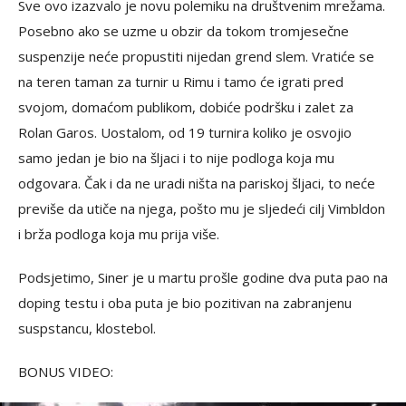
Sve ovo izazvalo je novu polemiku na društvenim mrežama.
Posebno ako se uzme u obzir da tokom tromjesečne
suspenzije neće propustiti nijedan grend slem. Vratiće se
na teren taman za turnir u Rimu i tamo će igrati pred
svojom, domaćom publikom, dobiće podršku i zalet za
Rolan Garos. Uostalom, od 19 turnira koliko je osvojio
samo jedan je bio na šljaci i to nije podloga koja mu
odgovara. Čak i da ne uradi ništa na pariskoj šljaci, to neće
previše da utiče na njega, pošto mu je sljedeći cilj Vimbldon
i brža podloga koja mu prija više.
Podsjetimo, Siner je u martu prošle godine dva puta pao na
doping testu i oba puta je bio pozitivan na zabranjenu
suspstancu, klostebol.
BONUS VIDEO: