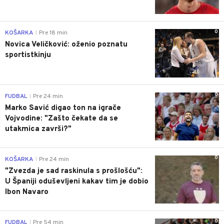
0
KOŠARKA
Pre 18 min
|
Novica Veličković: oženio poznatu
sportistkinju
0
FUDBAL
Pre 24 min
|
Marko Savić digao ton na igrače
Vojvodine: "Zašto čekate da se
utakmica završi?"
0
KOŠARKA
Pre 24 min
|
"Zvezda je sad raskinula s prošlošću":
U Španiji oduševljeni kakav tim je dobio
Ibon Navaro
0
FUDBAL
Pre 54 min
|