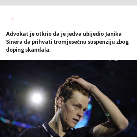
Nebojša
AUTOR
0
Šatara
Advokat je otkrio da je jedva ubijedio Janika
Sinera da prihvati tromjesečnu suspenziju zbog
doping skandala.