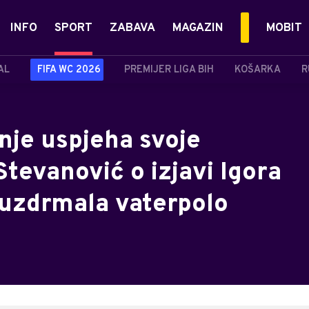
INFO
SPORT
ZABAVA
MAGAZIN
MOBIT
AL
FIFA WC 2026
PREMIJER LIGA BIH
KOŠARKA
R
nje uspjeha svoje
Stevanović o izjavi Igora
 uzdrmala vaterpolo