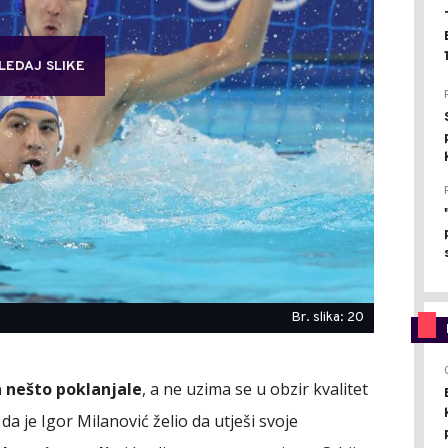
LEDAJ SLIKE
Br. slika: 20
 nešto poklanjale
, a ne uzima se u obzir kvalitet
da je Igor Milanović želio da utješi svoje