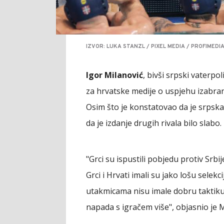
IZVOR: LUKA STANZL / PIXEL MEDIA / PROFIMEDI
Igor Milanović
, bivši srpski vaterpo
za hrvatske medije o uspjehu izabra
Osim što je konstatovao da je srpska 
da je izdanje drugih rivala bilo slabo.
"Grci su ispustili pobjedu protiv Srbije
Grci i Hrvati imali su jako lošu selekc
utakmicama nisu imale dobru taktiku 
napada s igračem više", objasnio je 