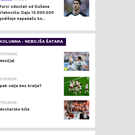
FUDBAL
Pre 2 h
Turci odustali od Dušana
Vlahovića: Daju 10.000.000
godišnje napadaču ko...
KOLUMNA - NEBOJŠA ŠATARA
0
23.07.2026.
Mesi(ja)
2
15.07.2026.
Ipak valja bez kralja?
0
17.05.2026.
Mostarske kiše