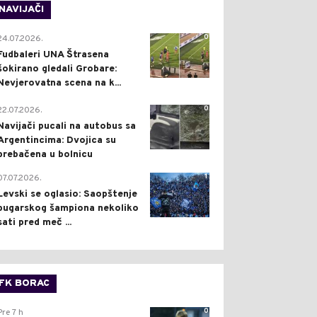
NAVIJAČI
0
24.07.2026.
Fudbaleri UNA Štrasena
šokirano gledali Grobare:
Nevjerovatna scena na k...
0
22.07.2026.
Navijači pucali na autobus sa
Argentincima: Dvojica su
prebačena u bolnicu
1
07.07.2026.
Levski se oglasio: Saopštenje
bugarskog šampiona nekoliko
sati pred meč ...
FK BORAC
0
Pre 7 h