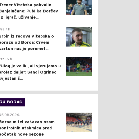
Trener Vitebska pohvalio
Banjalučane: Publika Borčev
12. igrač, uživanje...
0
Pre 7 h
Srbin iz redova Vitebska o
porazu od Borca: Crveni
karton nas je poremet...
0
Pre 16 h
"Ulog je veliki, ali vjerujemo u
prolaz dalje": Sandi Ogrinec
svjestan š...
RK BORAC
0
05.08.2026.
Borac m:tel zakazao osam
kontrolnih utakmica pred
početak nove sezone