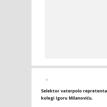
Bojan
AUTOR
0
Jakovljević
Selektor vaterpolo repretentac
kolegi Igoru Milanoviću.