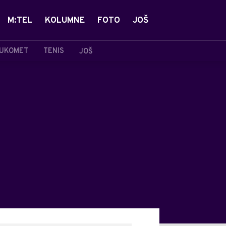
M:TEL
KOLUMNE
FOTO
JOŠ
UKOMET
TENIS
JOŠ