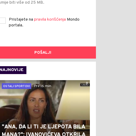
smije biti više od 25 MB.
Pristajete na
pravila korišćenja
Mondo
portala.
POŠALJI
NAJNOVIJE
0
Pre 16 min
OSTALI SPORTOVI
"ANA, DA LI TI JE LJEPOTA BILA
MANA?": IVANOVIĆEVA OTKRILA