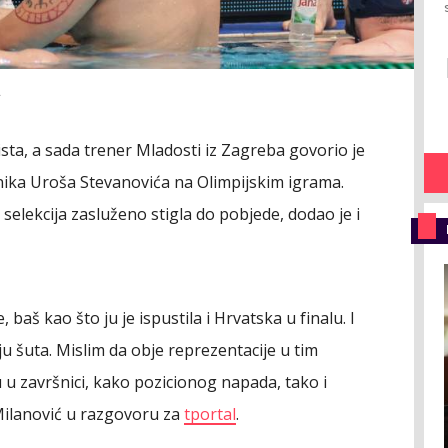
A
lista, a sada trener Mladosti iz Zagreba govorio je
nika Uroša Stevanovića na Olimpijskim igrama.
selekcija zasluženo stigla do pobjede, dodao je i
, baš kao što ju je ispustila i Hrvatska u finalu. I
iju šuta. Mislim da obje reprezentacije u tim
u završnici, kako pozicionog napada, tako i
Milanović u razgovoru za
tportal
.