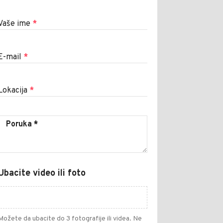
Vaše ime
*
E-mail
*
Lokacija
*
Ubacite video ili foto
Možete da ubacite do 3 fotografije ili videa. Ne