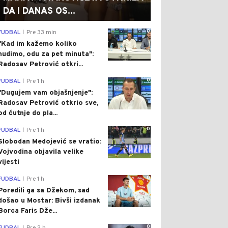
DA I DANAS OS...
0
FUDBAL
Pre 33 min
|
"Kad im kažemo koliko
nudimo, odu za pet minuta":
Radosav Petrović otkri...
0
FUDBAL
Pre 1 h
|
"Dugujem vam objašnjenje":
Radosav Petrović otkrio sve,
od ćutnje do pla...
0
FUDBAL
Pre 1 h
|
Slobodan Medojević se vratio:
Vojvodina objavila velike
vijesti
0
FUDBAL
Pre 1 h
|
Poredili ga sa Džekom, sad
došao u Mostar: Bivši izdanak
Borca Faris Dže...
0
|