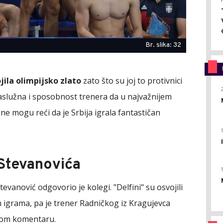
Br. slika: 32
jila olimpijsko zlato
zato što su joj to protivnici
zaslužna i sposobnost trenera da u najvažnijem
i ne mogu reći da je Srbija igrala fantastičan
Stevanovića
evanović odgovorio je kolegi. "Delfini" su osvojili
 igrama, pa je trener Radničkog iz Kragujevca
ovom komentaru.