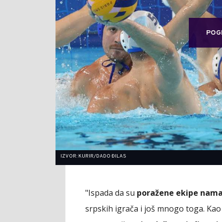
POG
IZVOR: KURIR/DADO ĐILAS
"Ispada da su
poražene ekipe nama
srpskih igrača i još mnogo toga. Kao 