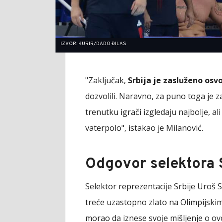
IZVOR: KURIR/DADO ĐILAS
"Zaključak,
Srbija je zasluženo osvo
dozvolili. Naravno, za puno toga je 
trenutku igrači izgledaju najbolje, al
vaterpolo", istakao je Milanović.
Odgovor selektora 
Selektor reprezentacije Srbije Uroš St
treće uzastopno zlato na Olimpijskim
morao da iznese svoje mišljenje o 