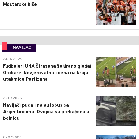
Mostarske kiše
NAVIJAČI
0
24.07.2026.
Fudbaleri UNA Štrasena šokirano gledali
Grobare: Nevjerovatna scena na kraju
utakmice Partizana
0
22.07.2026.
Navijači pucali na autobus sa
Argentincima: Dvojica su prebačena u
bolnicu
1
07.07.2026.