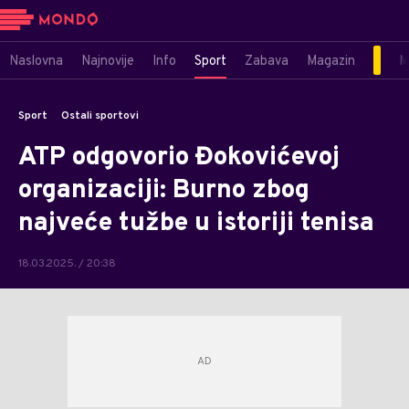
Naslovna
Najnovije
Info
Sport
Zabava
Magazin
M
Sport
Ostali sportovi
ATP odgovorio Đokovićevoj
organizaciji: Burno zbog
najveće tužbe u istoriji tenisa
18.03.2025. / 20:38