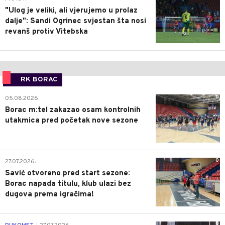
"Ulog je veliki, ali vjerujemo u prolaz
dalje": Sandi Ogrinec svjestan šta nosi
revanš protiv Vitebska
RK BORAC
0
05.08.2026.
Borac m:tel zakazao osam kontrolnih
utakmica pred početak nove sezone
0
27.07.2026.
Savić otvoreno pred start sezone:
Borac napada titulu, klub ulazi bez
dugova prema igračima!
0