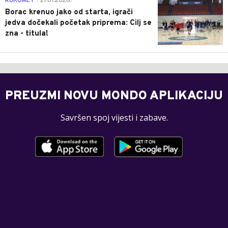
RUKOMET
27.07.2026.
|
Borac krenuo jako od starta, igrači
jedva dočekali početak priprema: Cilj se
zna - titula!
PREUZMI NOVU MONDO APLIKACIJU
Savršen spoj vijesti i zabave.