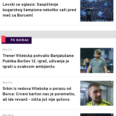
Levski se oglasio: Saopštenje
bugarskog šampiona nekoliko sati pred
meč sa Borcem!
FK BORAC
0
Pre 7 h
Trener Vitebska pohvalio Banjalučane:
Publika Borčev 12. igrač, uživanje je
igrati u ovakvom ambijentu
0
Pre 7 h
Srbin iz redova Vitebska o porazu od
Borca: Crveni karton nas je poremetio,
ali ide revanš - ništa još nije gotovo
0
Pre 16 h