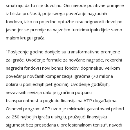
smatraju da to nije dovoljno. Oni navode pozitivne primjere
iz bliske prošlosti, prije svega povećanje nagradnih
fondova, iako na pojedine optužbe nisu odgovorili dovoljno
jasno jer se premije na najvećim turnirima ipak dijele samo
malom krugu igrača.
"Posljednje godine donijele su transformativne promjene
za igrače. Uvođenje formule za novčane nagrade, rekordni
nagradni fondovi i novi bonus fondovi doprineli su velikom
povećanju novčanih kompenzacija igračima (70 miliona
dolara u posljednjih pet godina). Uvođenje godišnjih,
nezavisnih revizija dalo je igračima potpunu
transparentnost u pogledu finansija na ATP događajima.
Osnovni program ATP uveo je minimalni garantovani prihod
za 250 najboljih igrača u singlu, pružajući finansijsku
sigurnost bez presedana u profesionalnom tenisu", navodi