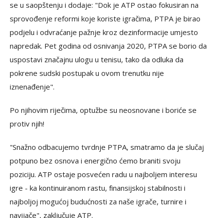
se u saopštenju i dodaje: "Dok je ATP ostao fokusiran na
sprovođenje reformi koje koriste igračima, PTPA je birao
podjelu i odvraćanje pažnje kroz dezinformacije umjesto
napredak. Pet godina od osnivanja 2020, PTPA se borio da
uspostavi značajnu ulogu u tenisu, tako da odluka da
pokrene sudski postupak u ovom trenutku nije
iznenađenje".
Po njihovim riječima, optužbe su neosnovane i boriće se
protiv njih!
"Snažno odbacujemo tvrdnje PTPA, smatramo da je slučaj
potpuno bez osnova i energično ćemo braniti svoju
poziciju. ATP ostaje posvećen radu u najboljem interesu
igre - ka kontinuiranom rastu, finansijskoj stabilnosti i
najboljoj mogućoj budućnosti za naše igrače, turnire i
navijače", zaključuje ATP.