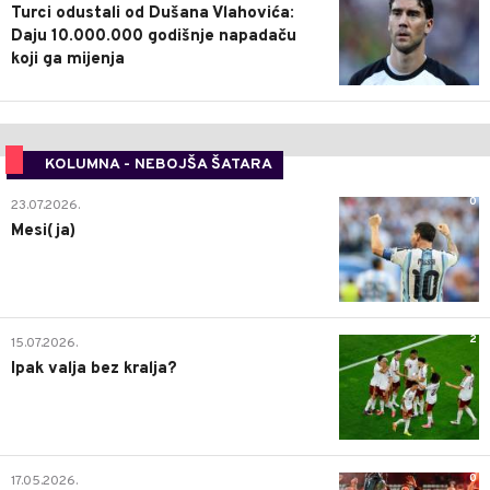
Turci odustali od Dušana Vlahovića:
Daju 10.000.000 godišnje napadaču
koji ga mijenja
KOLUMNA - NEBOJŠA ŠATARA
0
23.07.2026.
Mesi(ja)
2
15.07.2026.
Ipak valja bez kralja?
0
17.05.2026.