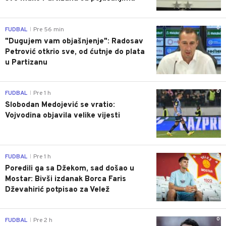
0
FUDBAL
Pre 56 min
|
"Dugujem vam objašnjenje": Radosav
Petrović otkrio sve, od ćutnje do plata
u Partizanu
0
FUDBAL
Pre 1 h
|
Slobodan Medojević se vratio:
Vojvodina objavila velike vijesti
0
FUDBAL
Pre 1 h
|
Poredili ga sa Džekom, sad došao u
Mostar: Bivši izdanak Borca Faris
Dževahirić potpisao za Velež
0
FUDBAL
Pre 2 h
|