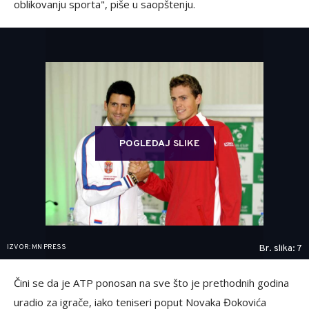
oblikovanju sporta", piše u saopštenju.
POGLEDAJ SLIKE
IZVOR: MN PRESS
Br. slika: 7
Čini se da je ATP ponosan na sve što je prethodnih godina
uradio za igrače, iako teniseri poput Novaka Đokovića