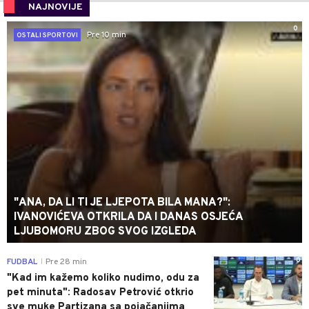
NAJNOVIJE
0
Pre 10 min
OSTALI SPORTOVI
"ANA, DA LI TI JE LJEPOTA BILA MANA?":
IVANOVIĆEVA OTKRILA DA I DANAS OSJEĆA
LJUBOMORU ZBOG SVOG IZGLEDA
0
FUDBAL
Pre 28 min
|
"Kad im kažemo koliko nudimo, odu za
pet minuta": Radosav Petrović otkrio
sve muke Partizana sa pojačanjima