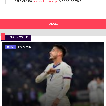
Pristajete na
Mondo portala.
pravila korišćenja
POŠALJI
NAJNOVIJE
0
Pre 9 min
FUDBAL