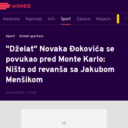
Naslovna
Najnovije
Info
Sport
Zabava
Magazin
M
Sport
Ostali sportovi
"Dželat" Novaka Đokovića se
povukao pred Monte Karlo:
Ništa od revanša sa Jakubom
Menšikom
03.04.2025. / 14:35