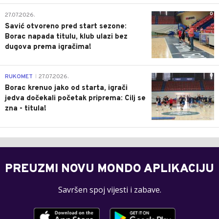
0
27.07.2026.
Savić otvoreno pred start sezone:
Borac napada titulu, klub ulazi bez
dugova prema igračima!
0
RUKOMET
27.07.2026.
|
Borac krenuo jako od starta, igrači
jedva dočekali početak priprema: Cilj se
zna - titula!
PREUZMI NOVU MONDO APLIKACIJU
Savršen spoj vijesti i zabave.