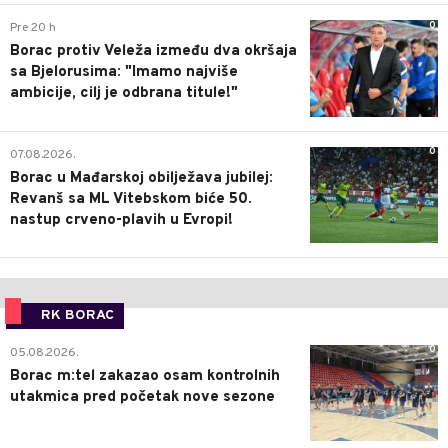
0
Pre 20 h
Borac protiv Veleža između dva okršaja
sa Bjelorusima: "Imamo najviše
ambicije, cilj je odbrana titule!"
0
07.08.2026.
Borac u Mađarskoj obilježava jubilej:
Revanš sa ML Vitebskom biće 50.
nastup crveno-plavih u Evropi!
RK BORAC
0
05.08.2026.
Borac m:tel zakazao osam kontrolnih
utakmica pred početak nove sezone