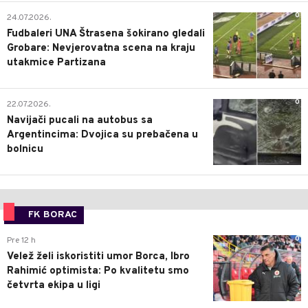
0
24.07.2026.
Fudbaleri UNA Štrasena šokirano gledali
Grobare: Nevjerovatna scena na kraju
utakmice Partizana
0
22.07.2026.
Navijači pucali na autobus sa
Argentincima: Dvojica su prebačena u
bolnicu
FK BORAC
0
Pre 12 h
Velež želi iskoristiti umor Borca, Ibro
Rahimić optimista: Po kvalitetu smo
četvrta ekipa u ligi