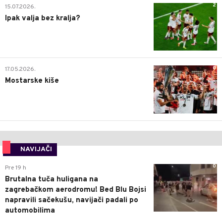
2
15.07.2026.
Ipak valja bez kralja?
0
17.05.2026.
Mostarske kiše
NAVIJAČI
0
Pre 19 h
Brutalna tuča huligana na
zagrebačkom aerodromu! Bed Blu Bojsi
napravili sačekušu, navijači padali po
automobilima