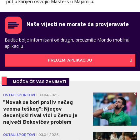
put u karijeri osvojio Masters u Majamiju.
Naše vijesti ne morate da provjeravate
Budite bolje informisani od drugih, preuzmite Mondo mobilnu
aplikaciju
PREUZMI APLIKACIJU
MOŽDA ĆE VAS ZANIMATI
0
OSTALI SPORTOVI
03.04.2025.
|
"Novak se bori protiv nečeg
veoma teškog": Njegov
decenijski rival vidi u čemu je
najveći Đokovićev problem
0
OSTALI SPORTOVI
03.04.2025.
|