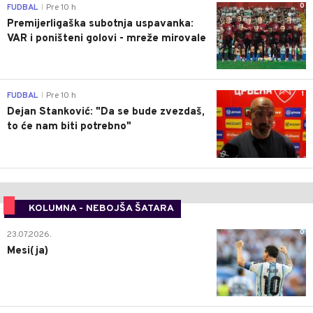
0
FUDBAL
Pre 10 h
|
Premijerligaška subotnja uspavanka:
VAR i poništeni golovi - mreže mirovale
1
FUDBAL
Pre 10 h
|
Dejan Stanković: "Da se bude zvezdaš,
to će nam biti potrebno"
KOLUMNA - NEBOJŠA ŠATARA
0
23.07.2026.
Mesi(ja)