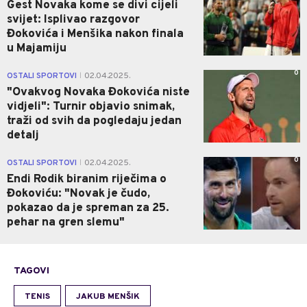
Gest Novaka kome se divi cijeli
svijet: Isplivao razgovor
Đokovića i Menšika nakon finala
u Majamiju
0
OSTALI SPORTOVI
02.04.2025.
|
"Ovakvog Novaka Đokovića niste
vidjeli": Turnir objavio snimak,
traži od svih da pogledaju jedan
detalj
0
OSTALI SPORTOVI
02.04.2025.
|
Endi Rodik biranim riječima o
Đokoviću: "Novak je čudo,
pokazao da je spreman za 25.
pehar na gren slemu"
TAGOVI
TENIS
JAKUB MENŠIK