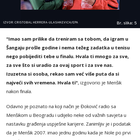
IZVOR: CRISTOBAL HERRERA-ULASHKEVICH/EPA
Br. slika: 5
"Imao sam prilike da treniram sa tobom, da igram u
Šangaju prošle godine i nema težeg zadatka u tenisu
nego pobijediti tebe u finalu. Hvala ti mnogo za sve,
za sve što si uradio za ovaj sport i za sve nas.
Izuzetna si osoba, rekao sam već više puta da si
najveći svih vremena. Hvala ti"
, izgovorio je Menšik
nakon finala.
Odavno je poznato na koji način je Đoković radio sa
Menšikom u Beogradu i udijelio neke od važnih savjeta u
nastavku građenja uspješne karijere. Zanimljiv je i podatak
da je Menšik 2007. imao jednu godinu kada je Nole po prvi