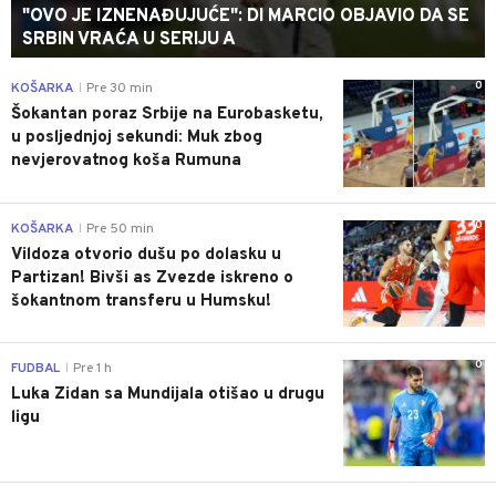
"OVO JE IZNENAĐUJUĆE": DI MARCIO OBJAVIO DA SE
SRBIN VRAĆA U SERIJU A
0
KOŠARKA
Pre 30 min
|
Šokantan poraz Srbije na Eurobasketu,
u posljednjoj sekundi: Muk zbog
nevjerovatnog koša Rumuna
0
KOŠARKA
Pre 50 min
|
Vildoza otvorio dušu po dolasku u
Partizan! Bivši as Zvezde iskreno o
šokantnom transferu u Humsku!
0
FUDBAL
Pre 1 h
|
Luka Zidan sa Mundijala otišao u drugu
ligu