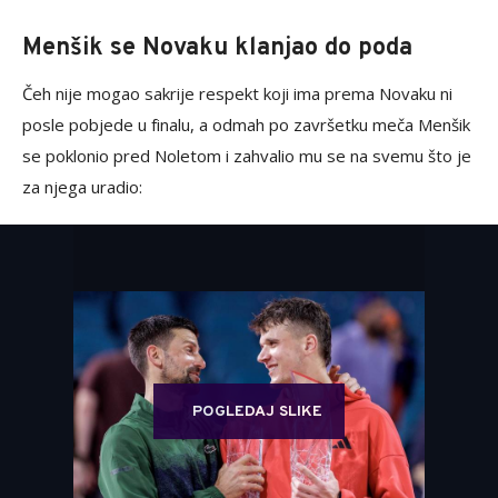
Menšik se Novaku klanjao do poda
Čeh nije mogao sakrije respekt koji ima prema Novaku ni
posle pobjede u finalu, a odmah po završetku meča Menšik
se poklonio pred Noletom i zahvalio mu se na svemu što je
za njega uradio:
POGLEDAJ SLIKE