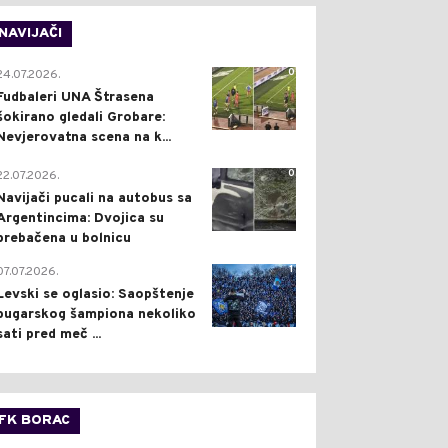
NAVIJAČI
0
24.07.2026.
Fudbaleri UNA Štrasena
šokirano gledali Grobare:
Nevjerovatna scena na k...
0
22.07.2026.
Navijači pucali na autobus sa
Argentincima: Dvojica su
prebačena u bolnicu
1
07.07.2026.
Levski se oglasio: Saopštenje
bugarskog šampiona nekoliko
sati pred meč ...
FK BORAC