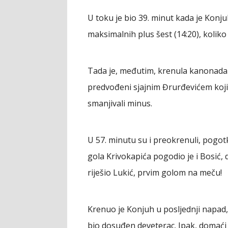
U toku je bio 39. minut kada je Kon
maksimalnih plus šest (14:20), koliko 
Tada je, međutim, krenula kanonada 
predvođeni sjajnim Đrurđevićem koji
smanjivali minus.
U 57. minutu su i preokrenuli, pogot
gola Krivokapića pogodio je i Bosić,
riješio Lukić, prvim golom na meču!
Krenuo je Konjuh u posljednji napad,
bio dosuđen deveterac. Ipak, domaći "ž