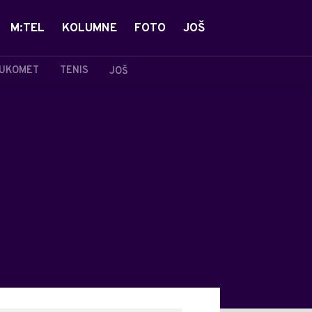
M:TEL
KOLUMNE
FOTO
JOŠ
UKOMET
TENIS
JOŠ