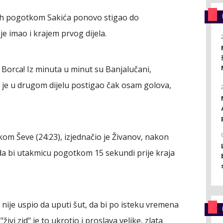
juh pogotkom Sakića ponovo stigao do
je imao i krajem prvog dijela.
Borca! Iz minuta u minut su Banjalučani,
 je u drugom dijelu postigao čak osam golova,
kom Ševe (24:23), izjednačio je Živanov, nakon
 da bi utakmicu pogotkom 15 sekundi prije kraja
 nije uspio da uputi šut, da bi po isteku vremena
ivi zid" je to ukrotio i proslava velike, zlata