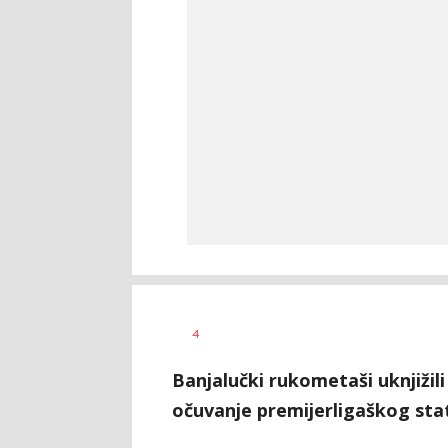
Dragan
AUTOR
4
Šutvić
Banjalučki rukometaši uknjižili
očuvanje premijerligaškog sta