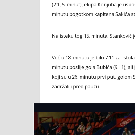
(2:1, 5. minut), ekipa Konjuha je usp
minutu pogotkom kapitena Sakića stig
Na isteku tog 15. minuta, Stanković j
Već u 18. minutu je bilo 7:11 za "stol
minutu poslije gola Bubića (9:11), al
koji su u 26. minutu prvi put, golom 
zadržali i pred pauzu.