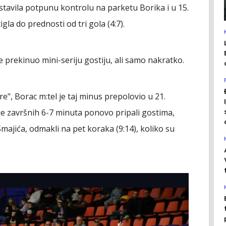
ostavila potpunu kontrolu na parketu Borika i u 15.
la do prednosti od tri gola (4:7).
e prekinuo mini-seriju gostiju, ali samo nakratko.
are", Borac m:tel je taj minus prepolovio u 21.
i je završnih 6-7 minuta ponovo pripali gostima,
Smajića, odmakli na pet koraka (9:14), koliko su