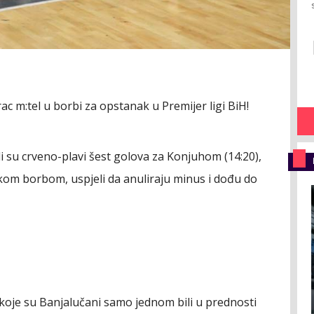
ac m:tel u borbi za opstanak u Premijer ligi BiH!
li su crveno-plavi šest golova za Konjuhom (14:20),
kom borbom, uspjeli da anuliraju minus i dođu do
m koje su Banjalučani samo jednom bili u prednosti