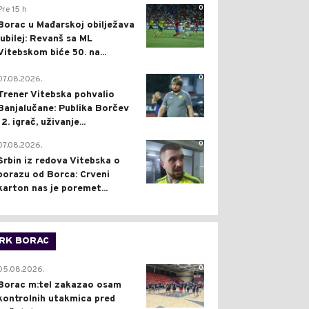
0
Pre 15 h
Borac u Mađarskoj obilježava
jubilej: Revanš sa ML
Vitebskom biće 50. na...
0
07.08.2026.
Trener Vitebska pohvalio
Banjalučane: Publika Borčev
12. igrač, uživanje...
0
07.08.2026.
Srbin iz redova Vitebska o
porazu od Borca: Crveni
karton nas je poremet...
RK BORAC
0
05.08.2026.
Borac m:tel zakazao osam
kontrolnih utakmica pred