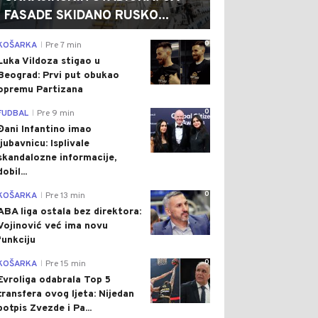
FASADE SKIDANO RUSKO...
0
KOŠARKA
Pre 7 min
|
Luka Vildoza stigao u
Beograd: Prvi put obukao
opremu Partizana
0
FUDBAL
Pre 9 min
|
Đani Infantino imao
ljubavnicu: Isplivale
skandalozne informacije,
dobil...
0
KOŠARKA
Pre 13 min
|
ABA liga ostala bez direktora:
Vojinović već ima novu
funkciju
0
KOŠARKA
Pre 15 min
|
Evroliga odabrala Top 5
transfera ovog ljeta: Nijedan
potpis Zvezde i Pa...