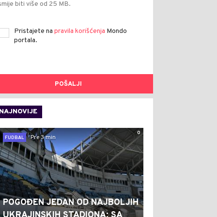
smije biti više od 25 MB.
Pristajete na
pravila korišćenja
Mondo
portala.
POŠALJI
NAJNOVIJE
0
Pre 3 min
FUDBAL
POGOĐEN JEDAN OD NAJBOLJIH
UKRAJINSKIH STADIONA: SA