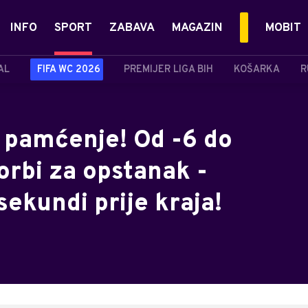
INFO
SPORT
ZABAVA
MAGAZIN
MOBIT
AL
FIFA WC 2026
PREMIJER LIGA BIH
KOŠARKA
R
 pamćenje! Od -6 do
orbi za opstanak -
sekundi prije kraja!