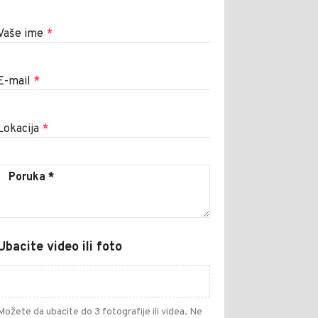
Vaše ime
*
E-mail
*
Lokacija
*
Ubacite video ili foto
Možete da ubacite do 3 fotografije ili videa. Ne