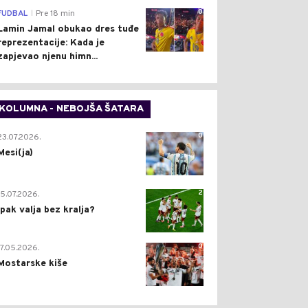
0
FUDBAL
Pre 18 min
|
Lamin Jamal obukao dres tuđe
reprezentacije: Kada je
zapjevao njenu himn...
KOLUMNA - NEBOJŠA ŠATARA
0
23.07.2026.
Mesi(ja)
2
15.07.2026.
Ipak valja bez kralja?
0
17.05.2026.
Mostarske kiše