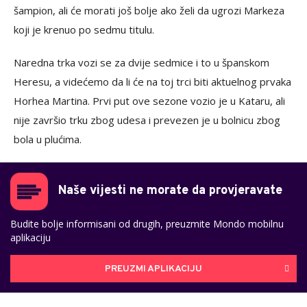
šampion, ali će morati još bolje ako želi da ugrozi Markeza
koji je krenuo po sedmu titulu.
Naredna trka vozi se za dvije sedmice i to u španskom
Heresu, a videćemo da li će na toj trci biti aktuelnog prvaka
Horhea Martina. Prvi put ove sezone vozio je u Kataru, ali
nije završio trku zbog udesa i prevezen je u bolnicu zbog
bola u plućima.
Naše vijesti ne morate da provjeravate
Budite bolje informisani od drugih, preuzmite Mondo mobilnu
aplikaciju
PREUZMI APLIKACIJU