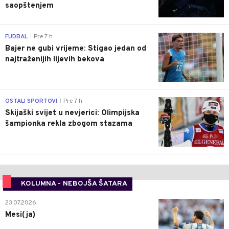
saopštenjem
0
FUDBAL
Pre 7 h
|
Bajer ne gubi vrijeme: Stigao jedan od
najtraženijih lijevih bekova
0
OSTALI SPORTOVI
Pre 7 h
|
Skijaški svijet u nevjerici: Olimpijska
šampionka rekla zbogom stazama
KOLUMNA - NEBOJŠA ŠATARA
0
23.07.2026.
Mesi(ja)