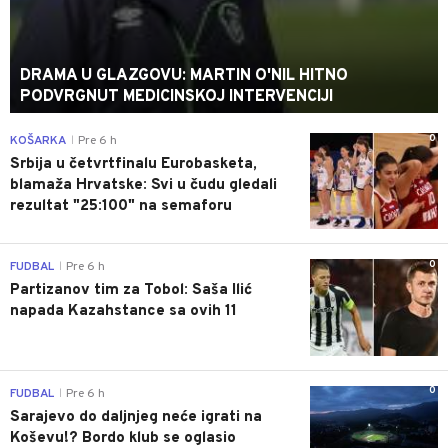
DRAMA U GLAZGOVU: MARTIN O'NIL HITNO
PODVRGNUT MEDICINSKOJ INTERVENCIJI
0
KOŠARKA
Pre 6 h
|
Srbija u četvrtfinalu Eurobasketa,
blamaža Hrvatske: Svi u čudu gledali
rezultat "25:100" na semaforu
0
FUDBAL
Pre 6 h
|
Partizanov tim za Tobol: Saša Ilić
napada Kazahstance sa ovih 11
0
FUDBAL
Pre 6 h
|
Sarajevo do daljnjeg neće igrati na
Koševu!? Bordo klub se oglasio