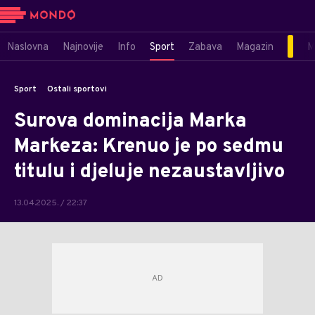
Naslovna
Najnovije
Info
Sport
Zabava
Magazin
M
Sport
Ostali sportovi
Surova dominacija Marka
Markeza: Krenuo je po sedmu
titulu i djeluje nezaustavljivo
13.04.2025. / 22:37