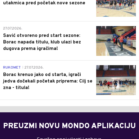
utakmica pred početak nove sezone
0
27.07.2026.
Savić otvoreno pred start sezone:
Borac napada titulu, klub ulazi bez
dugova prema igračima!
0
RUKOMET
27.07.2026.
|
Borac krenuo jako od starta, igrači
jedva dočekali početak priprema: Cilj se
zna - titula!
PREUZMI NOVU MONDO APLIKACIJU