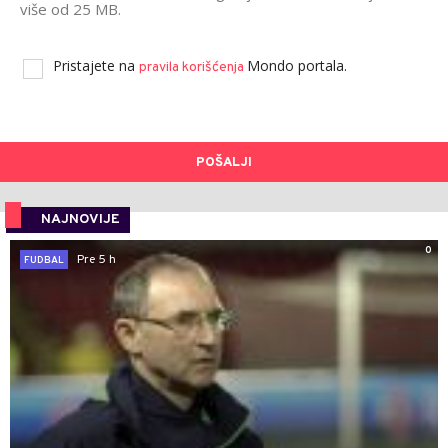
više od 25 MB.
Pristajete na
Mondo portala.
pravila korišćenja
POŠALJI
NAJNOVIJE
0
Pre 5 h
FUDBAL