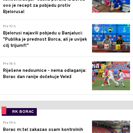
ovo je recept za pobjedu protiv
Bjelorusa!
0
Pre 10 h
Bjelorusi najavili pobjedu u Banjaluci:
"Publika je prednost Borca, ali je uvijek
cilj trijumf!"
0
Pre 18 h
Riješene nedoumice - nema odlaganja:
Borac dan ranije dočekuje Velež
RK BORAC
0
Pre 19 h
Borac m:tel zakazao osam kontrolnih