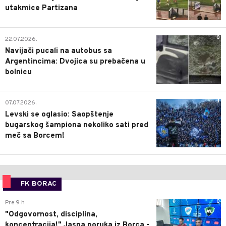
utakmice Partizana
0
22.07.2026.
Navijači pucali na autobus sa
Argentincima: Dvojica su prebačena u
bolnicu
1
07.07.2026.
Levski se oglasio: Saopštenje
bugarskog šampiona nekoliko sati pred
meč sa Borcem!
FK BORAC
0
Pre 9 h
"Odgovornost, disciplina,
koncentracija!" Jasna poruka iz Borca -