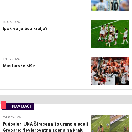
2
15.07.2026.
Ipak valja bez kralja?
0
17.05.2026.
Mostarske kiše
NAVIJAČI
0
24.07.2026.
Fudbaleri UNA Štrasena šokirano gledali
Grobare: Nevjerovatna scena na kraju