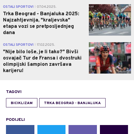
0
OSTALI SPORTOVI
07.04.2025.
|
Trka Beograd - Banjaluka 2025:
Najzahtjevnija, "kraljevska"
etapa vozi se pretposljednjeg
dana
0
OSTALI SPORTOVI
17.02.2025.
|
"Nije bilo loše, je li tako?" Bivši
osvajač Tur de Fransa i dvostruki
olimpijski šampion završava
karijeru!
TAGOVI
BICIKLIZAM
TRKA BEOGRAD - BANJALUKA
PODIJELI