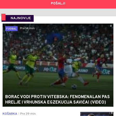
POŠALJI
NAJNOVIJE
0
Pre 14 min
FUDBAL
BORAC VODI PROTIV VITEBSKA: FENOMENALAN PAS
HRELJE I VRHUNSKA EGZEKUCIJA SAVIĆA! (VIDEO)
0
KOŠARKA
Pre 39 min
|