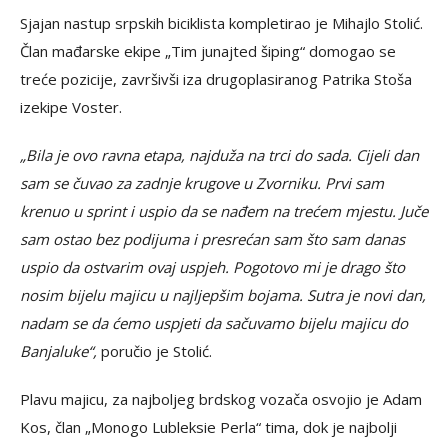
Sjajan nastup srpskih biciklista kompletirao je Mihajlo Stolić.
Član mađarske ekipe „Tim junajted šiping“ domogao se
treće pozicije, završivši iza drugoplasiranog Patrika Stoša
izekipe Voster.
„Bila je ovo ravna etapa, najduža na trci do sada. Cijeli dan
sam se čuvao za zadnje krugove u Zvorniku. Prvi sam
krenuo u sprint i uspio da se nađem na trećem mjestu. Juče
sam ostao bez podijuma i presrećan sam što sam danas
uspio da ostvarim ovaj uspjeh. Pogotovo mi je drago što
nosim bijelu majicu u najljepšim bojama. Sutra je novi dan,
nadam se da ćemo uspjeti da sačuvamo bijelu majicu do
Banjaluke“,
poručio je Stolić.
Plavu majicu, za najboljeg brdskog vozača osvojio je Adam
Kos, član „Monogo Lubleksie Perla“ tima, dok je najbolji