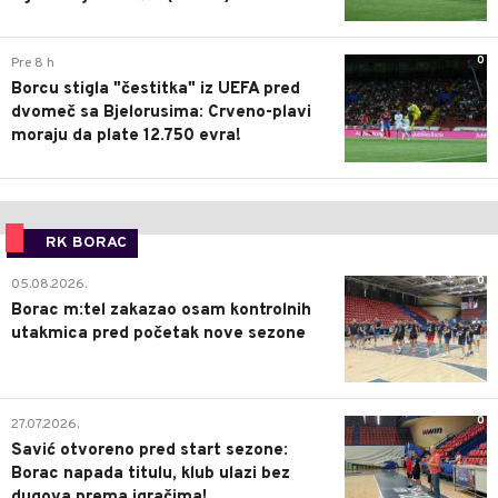
0
Pre 8 h
Borcu stigla "čestitka" iz UEFA pred
dvomeč sa Bjelorusima: Crveno-plavi
moraju da plate 12.750 evra!
RK BORAC
0
05.08.2026.
Borac m:tel zakazao osam kontrolnih
utakmica pred početak nove sezone
0
27.07.2026.
Savić otvoreno pred start sezone:
Borac napada titulu, klub ulazi bez
dugova prema igračima!