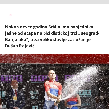
Nebojša
AUTOR
0
Šatara
Nakon devet godina Srbija ima pobjednika
jedne od etapa na biciklističkoj trci „Beograd-
Banjaluka“, a za veliko slavlje zaslužan je
Dušan Rajović.