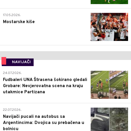
0
17.05.2026.
Mostarske kiše
NAVIJAČI
0
24.07.2026.
Fudbaleri UNA Štrasena šokirano gledali
Grobare: Nevjerovatna scena na kraju
utakmice Partizana
0
22.07.2026.
Navijači pucali na autobus sa
Argentincima: Dvojica su prebačena u
bolnicu