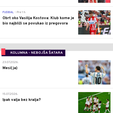
0
FUDBAL
Pre 1 h
|
Obrt oko Vasilija Kostova: Klub kome je
bio najbliži se povukao iz pregovora
KOLUMNA - NEBOJŠA ŠATARA
0
23.07.2026.
Mesi(ja)
2
15.07.2026.
Ipak valja bez kralja?