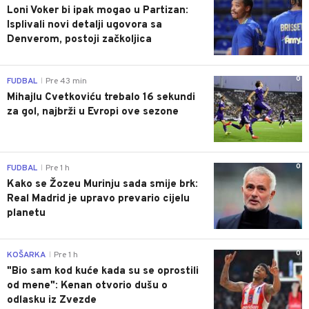
Loni Voker bi ipak mogao u Partizan:
Isplivali novi detalji ugovora sa
Denverom, postoji začkoljica
0
FUDBAL
Pre 43 min
|
Mihajlu Cvetkoviću trebalo 16 sekundi
za gol, najbrži u Evropi ove sezone
0
FUDBAL
Pre 1 h
|
Kako se Žozeu Murinju sada smije brk:
Real Madrid je upravo prevario cijelu
planetu
0
KOŠARKA
Pre 1 h
|
"Bio sam kod kuće kada su se oprostili
od mene": Kenan otvorio dušu o
odlasku iz Zvezde