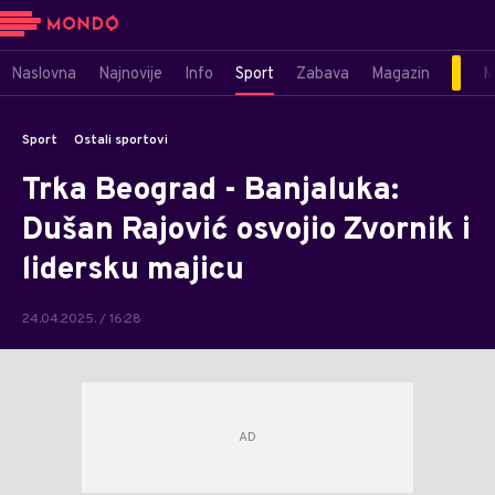
Naslovna
Najnovije
Info
Sport
Zabava
Magazin
M
Sport
Ostali sportovi
Trka Beograd - Banjaluka:
Dušan Rajović osvojio Zvornik i
lidersku majicu
24.04.2025. / 16:28