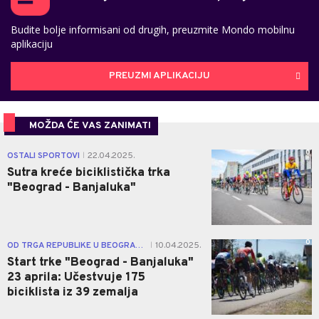
Budite bolje informisani od drugih, preuzmite Mondo mobilnu
aplikaciju
PREUZMI APLIKACIJU
MOŽDA ĆE VAS ZANIMATI
0
OSTALI SPORTOVI
22.04.2025.
|
Sutra kreće biciklistička trka
"Beograd - Banjaluka"
0
OD TRGA REPUBLIKE U BEOGRADU DO CENTRA BANJALUKE
10.04.2025.
|
Start trke "Beograd - Banjaluka"
23 aprila: Učestvuje 175
biciklista iz 39 zemalja