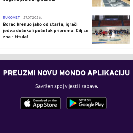
0
RUKOMET
27.07.2026.
|
Borac krenuo jako od starta, igrači
jedva dočekali početak priprema: Cilj se
zna - titula!
PREUZMI NOVU MONDO APLIKACIJU
Savršen spoj vijesti i zabave.