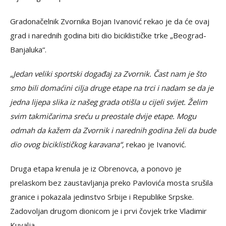
Gradonačelnik Zvornika Bojan Ivanović rekao je da će ovaj
grad i narednih godina biti dio biciklističke trke „Beograd-
Banjaluka“.
„Jedan veliki sportski događaj za Zvornik. Čast nam je što
smo bili domaćini cilja druge etape na trci i nadam se da je
jedna lijepa slika iz našeg grada otišla u cijeli svijet. Želim
svim takmičarima sreću u preostale dvije etape. Mogu
odmah da kažem da Zvornik i narednih godina želi da bude
dio ovog biciklističkog karavana“,
rekao je Ivanović.
Druga etapa krenula je iz Obrenovca, a ponovo je
prelaskom bez zaustavljanja preko Pavlovića mosta srušila
granice i pokazala jedinstvo Srbije i Republike Srpske.
Zadovoljan drugom dionicom je i prvi čovjek trke Vladimir
Kuvalja.