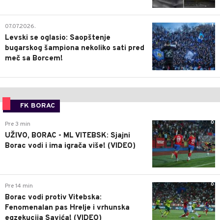
1
07.07.2026.
Levski se oglasio: Saopštenje
bugarskog šampiona nekoliko sati pred
meč sa Borcem!
FK BORAC
0
Pre 3 min
UŽIVO, BORAC - ML VITEBSK: Sjajni
Borac vodi i ima igrača više! (VIDEO)
0
Pre 14 min
Borac vodi protiv Vitebska:
Fenomenalan pas Hrelje i vrhunska
egzekucija Savića! (VIDEO)