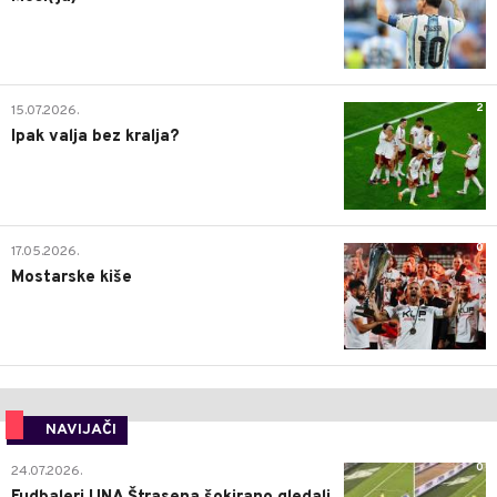
2
15.07.2026.
Ipak valja bez kralja?
0
17.05.2026.
Mostarske kiše
NAVIJAČI
0
24.07.2026.