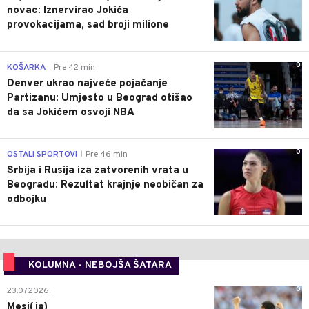
novac: Iznervirao Jokića
provokacijama, sad broji milione
0
KOŠARKA
Pre 42 min
|
Denver ukrao najveće pojačanje
Partizanu: Umjesto u Beograd otišao
da sa Jokićem osvoji NBA
0
OSTALI SPORTOVI
Pre 46 min
|
Srbija i Rusija iza zatvorenih vrata u
Beogradu: Rezultat krajnje neobičan za
odbojku
KOLUMNA - NEBOJŠA ŠATARA
0
23.07.2026.
Mesi(ja)