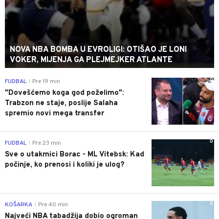
NOVA NBA BOMBA U EVROLIGI: OTIŠAO JE LONI
VOKER, MIJENJA GA PLEJMEJKER ATLANTE
0
FUDBAL
Pre 19 min
|
"Dovešćemo koga god poželimo":
Trabzon ne staje, poslije Salaha
spremio novi mega transfer
0
FUDBAL
Pre 23 min
|
Sve o utakmici Borac - ML Vitebsk: Kad
počinje, ko prenosi i koliki je ulog?
0
KOŠARKA
Pre 40 min
|
Najveći NBA tabadžija dobio ogroman