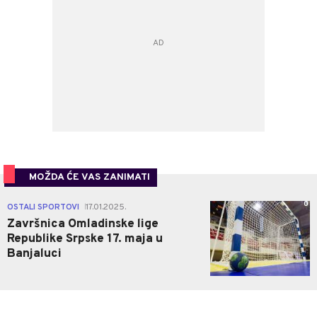
MOŽDA ĆE VAS ZANIMATI
0
OSTALI SPORTOVI
17.01.2025.
|
Završnica Omladinske lige
Republike Srpske 17. maja u
Banjaluci