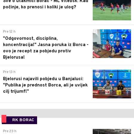
Sve o utakmici Borac - ML Vitebsk: Kad
počinje, ko prenosi i koliki je ulog?
0
Pre 12 h
"Odgovornost, disciplina,
koncentracija!" Jasna poruka iz Borca -
ovo je recept za pobjedu protiv
Bjelorusa!
0
Pre 13 h
Bjelorusi najavili pobjedu u Banjaluci:
"Publika je prednost Borca, ali je uvijek
cilj trijumf!"
RK BORAC
0
Pre 23 h