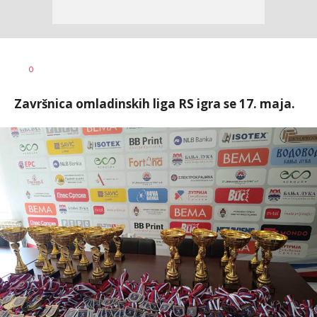
Dragan
AUTOR
0
Šutvić
Završnica omladinskih liga RS igra se 17. maja.