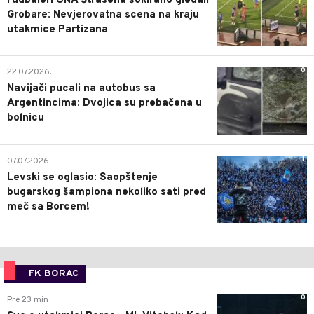
Fudbaleri UNA Štrasena šokirano gledali
Grobare: Nevjerovatna scena na kraju
utakmice Partizana
0
22.07.2026.
Navijači pucali na autobus sa
Argentincima: Dvojica su prebačena u
bolnicu
1
07.07.2026.
Levski se oglasio: Saopštenje
bugarskog šampiona nekoliko sati pred
meč sa Borcem!
FK BORAC
0
Pre 23 min