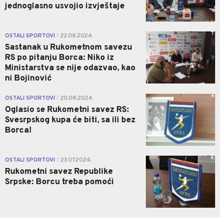
jednoglasno usvojio izvještaje
7
OSTALI SPORTOVI
22.08.2024.
|
Sastanak u Rukometnom savezu
RS po pitanju Borca: Niko iz
Ministarstva se nije odazvao, kao
ni Bojinović
4
OSTALI SPORTOVI
20.08.2024.
|
Oglasio se Rukometni savez RS:
Svesrpskog kupa će biti, sa ili bez
Borca!
8
OSTALI SPORTOVI
23.07.2024.
|
Rukometni savez Republike
Srpske: Borcu treba pomoći