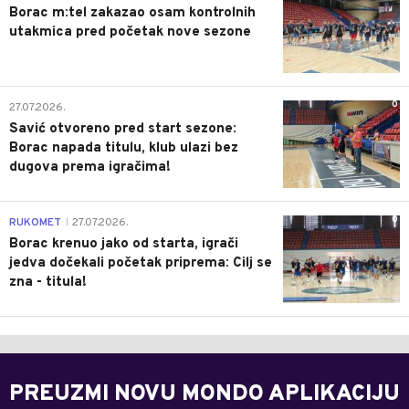
Borac m:tel zakazao osam kontrolnih
utakmica pred početak nove sezone
0
27.07.2026.
Savić otvoreno pred start sezone:
Borac napada titulu, klub ulazi bez
dugova prema igračima!
0
RUKOMET
27.07.2026.
|
Borac krenuo jako od starta, igrači
jedva dočekali početak priprema: Cilj se
zna - titula!
PREUZMI NOVU MONDO APLIKACIJU