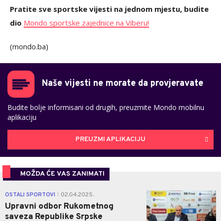
Pratite sve sportske vijesti na jednom mjestu, budite
dio
Mondo sportske zajednice na Viberu!
(mondo.ba)
Naše vijesti ne morate da provjeravate
Budite bolje informisani od drugih, preuzmite Mondo mobilnu
aplikaciju
PREUZMI APLIKACIJU
MOŽDA ĆE VAS ZANIMATI
0
OSTALI SPORTOVI
02.04.2025.
|
Upravni odbor Rukometnog
saveza Republike Srpske