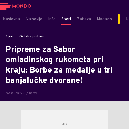
Naslovna
Najnovije
Info
Sport
Zabava
Magazin
M
Sport
Ostali sportovi
Pripreme za Sabor
omladinskog rukometa pri
kraju: Borbe za medalje u tri
banjalučke dvorane!
04.05.2025. / 10:02