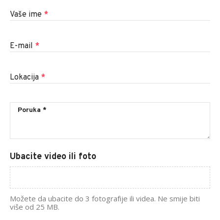
Vaše ime
*
E-mail
*
Lokacija
*
Ubacite video ili foto
Možete da ubacite do 3 fotografije ili videa. Ne smije biti
više od 25 MB.