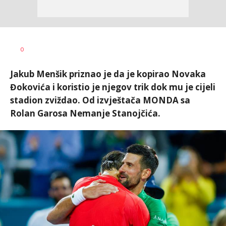
Nebojša
AUTOR
0
Šatara
Jakub Menšik priznao je da je kopirao Novaka
Đokovića i koristio je njegov trik dok mu je cijeli
stadion zviždao. Od izvještača MONDA sa
Rolan Garosa Nemanje Stanojčića.