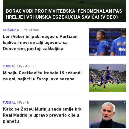
BORAC VODI PROTIV VITEBSKA: FENOMENALAN PAS
HRELJE I VRHUNSKA EGZEKUCIJA SAVIĆA! (VIDEO)
0
KOŠARKA
Pre 41 min
|
Loni Voker bi ipak mogao u Partizan:
Isplivali novi detalji ugovora sa
Denverom, postoji začkoljica
0
FUDBAL
Pre 46 min
|
Mihajlu Cvetkoviću trebalo 16 sekundi
za gol, najbrži u Evropi ove sezone
0
FUDBAL
Pre 1 h
|
Kako se Žozeu Murinju sada smije brk:
Real Madrid je upravo prevario cijelu
planetu