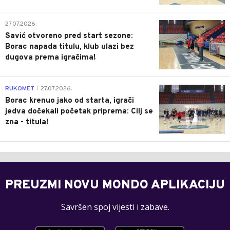
0
27.07.2026.
Savić otvoreno pred start sezone:
Borac napada titulu, klub ulazi bez
dugova prema igračima!
0
RUKOMET
27.07.2026.
|
Borac krenuo jako od starta, igrači
jedva dočekali početak priprema: Cilj se
zna - titula!
PREUZMI NOVU MONDO APLIKACIJU
Savršen spoj vijesti i zabave.