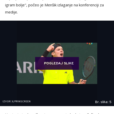
igram bolje", počeo je Menšik izlaganje na konferenciji za
medije.
POGLEDAJ SLIKE
IZVOR: X/PRINSCREEN
Br. slika: 5