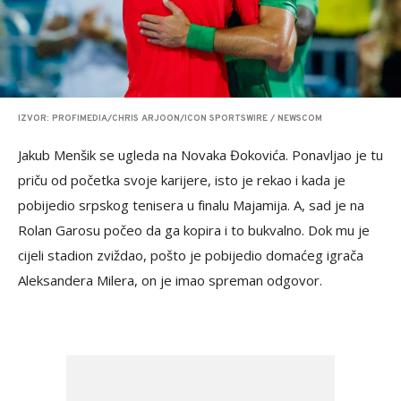
IZVOR: PROFIMEDIA/CHRIS ARJOON/ICON SPORTSWIRE / NEWSCOM
Jakub Menšik se ugleda na Novaka Đokovića. Ponavljao je tu
priču od početka svoje karijere, isto je rekao i kada je
pobijedio srpskog tenisera u finalu Majamija. A, sad je na
Rolan Garosu počeo da ga kopira i to bukvalno. Dok mu je
cijeli stadion zviždao, pošto je pobijedio domaćeg igrača
Aleksandera Milera, on je imao spreman odgovor.