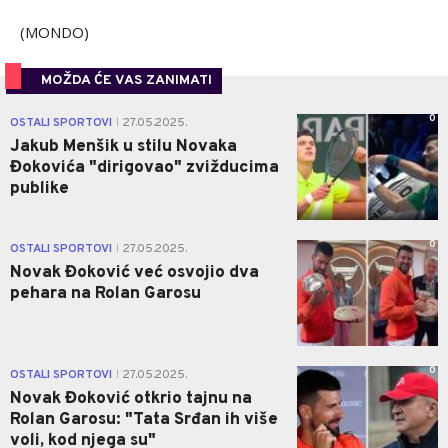
(MONDO)
MOŽDA ĆE VAS ZANIMATI
0
OSTALI SPORTOVI
27.05.2025.
|
Jakub Menšik u stilu Novaka
Đokovića "dirigovao" zvižducima
publike
0
OSTALI SPORTOVI
27.05.2025.
|
Novak Đoković već osvojio dva
pehara na Rolan Garosu
0
OSTALI SPORTOVI
27.05.2025.
|
Novak Đoković otkrio tajnu na
Rolan Garosu: "Tata Srđan ih više
voli, kod njega su"