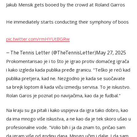
Jakub Mensik gets booed by the crowd at Roland Garros
He immediately starts conducting their symphony of boos
pic.twitter.com/rmHYUtBGRw
May 27, 2025
— The Tennis Letter (@TheTennisLetter)
Prokomentarisao je i to što je igrao protiv domaćeg igrača
i kako izgleda kada publika pređe granicu. "Teško je reći kad
publika pretjera, kad ne. Nezgodno je kada se suočavate
sa brejk loptom ili kada viču izmedju servisa. To je iskustvo.
Rolan Garos je poznat po navijačima, kao da je fudbal."
Na kraju su ga pitali i kako uspijeva da igra tako dobro, kao
da ima mnogo više iskustva, a ne kao da je tek skoro ušao u
profesionalne vode. "Volio bih i ja da znam to, pričao sam
da igram više od godinu dana. Mnogo učim i dalje. I da sam