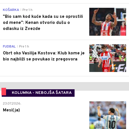
0
KOŠARKA
Pre 1 h
|
"Bio sam kod kuće kada su se oprostili
od mene": Kenan otvorio dušu o
odlasku iz Zvezde
0
FUDBAL
Pre 1 h
|
Obrt oko Vasilija Kostova: Klub kome je
bio najbliži se povukao iz pregovora
KOLUMNA - NEBOJŠA ŠATARA
0
23.07.2026.
Mesi(ja)