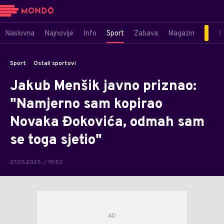
Naslovna
Najnovije
Info
Sport
Zabava
Magazin
M
Sport
Ostali sportovi
Jakub Menšik javno priznao:
"Namjerno sam kopirao
Novaka Đokovića, odmah sam
se toga sjetio"
27.05.2025. / 19:53