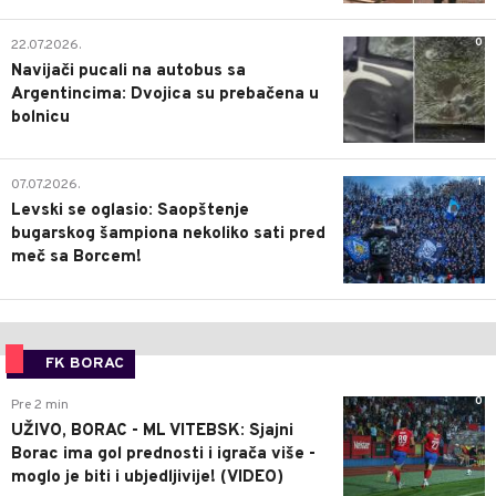
0
22.07.2026.
Navijači pucali na autobus sa
Argentincima: Dvojica su prebačena u
bolnicu
1
07.07.2026.
Levski se oglasio: Saopštenje
bugarskog šampiona nekoliko sati pred
meč sa Borcem!
FK BORAC
0
Pre 2 min
UŽIVO, BORAC - ML VITEBSK: Sjajni
Borac ima gol prednosti i igrača više -
moglo je biti i ubjedljivije! (VIDEO)