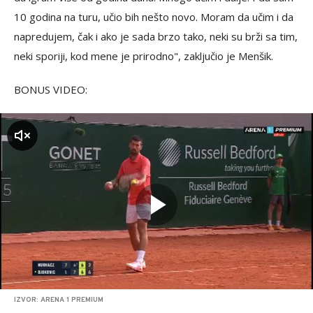
10 godina na turu, učio bih nešto novo. Moram da učim i da
napredujem, čak i ako je sada brzo tako, neki su brži sa tim,
neki sporiji, kod mene je prirodno", zaključio je Menšik.
BONUS VIDEO:
zvuk
IZVOR: ARENA 1 PREMIUM