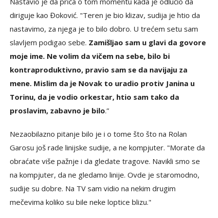
Nastavio je da priča o tom momentu kada je odlučio da
diriguje kao Đoković. "Teren je bio klizav, sudija je htio da
nastavimo, za njega je to bilo dobro. U trećem setu sam
slavljem podigao sebe.
Zamišljao sam u glavi da govore
moje ime. Ne volim da vičem na sebe, bilo bi
kontraproduktivno, pravio sam se da navijaju za
mene. Mislim da je Novak to uradio protiv Janina u
Torinu, da je vodio orkestar, htio sam tako da
proslavim, zabavno je bilo
.”
Nezaobilazno pitanje bilo je i o tome što što na Rolan
Garosu još rade linijske sudije, a ne kompjuter. "Morate da
obraćate više pažnje i da gledate tragove. Navikli smo se
na kompjuter, da ne gledamo linije. Ovde je staromodno,
sudije su dobre. Na TV sam vidio na nekim drugim
mečevima koliko su bile neke loptice blizu."