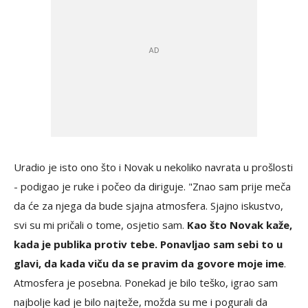
Uradio je isto ono što i Novak u nekoliko navrata u prošlosti
- podigao je ruke i počeo da diriguje. "Znao sam prije meča
da će za njega da bude sjajna atmosfera. Sjajno iskustvo,
svi su mi pričali o tome, osjetio sam.
Kao što Novak kaže,
kada je publika protiv tebe. Ponavljao sam sebi to u
glavi, da kada viču da se pravim da govore moje ime
.
Atmosfera je posebna. Ponekad je bilo teško, igrao sam
najbolje kad je bilo najteže, možda su me i pogurali da