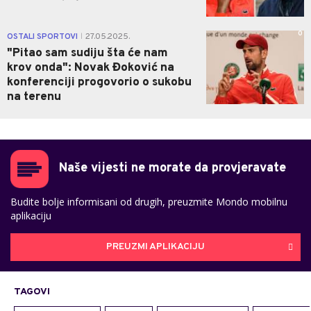
0
OSTALI SPORTOVI
27.05.2025.
|
"Pitao sam sudiju šta će nam
krov onda": Novak Đoković na
konferenciji progovorio o sukobu
na terenu
Naše vijesti ne morate da provjeravate
Budite bolje informisani od drugih, preuzmite Mondo mobilnu
aplikaciju
PREUZMI APLIKACIJU
TAGOVI