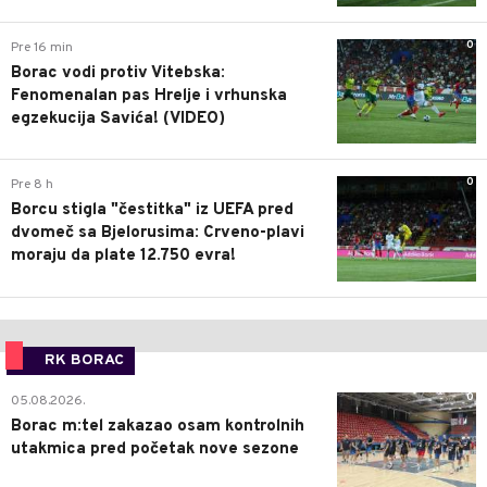
0
Pre 16 min
Borac vodi protiv Vitebska:
Fenomenalan pas Hrelje i vrhunska
egzekucija Savića! (VIDEO)
0
Pre 8 h
Borcu stigla "čestitka" iz UEFA pred
dvomeč sa Bjelorusima: Crveno-plavi
moraju da plate 12.750 evra!
RK BORAC
0
05.08.2026.
Borac m:tel zakazao osam kontrolnih
utakmica pred početak nove sezone