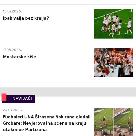
2
15.07.2026.
Ipak valja bez kralja?
0
17.05.2026.
Mostarske kiše
NAVIJAČI
0
24.07.2026.
Fudbaleri UNA Štrasena šokirano gledali
Grobare: Nevjerovatna scena na kraju
utakmice Partizana