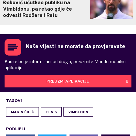
Đoković ućutkao publiku na
Vimbldonu, pa rekao gdje će
odvesti Rodžera i Rafu
Naše vijesti ne morate da provjeravate
Budite bolje informisani od drugih, preuzmite Mondo mobilnu
aplikaciju
PREUZMI APLIKACIJU
TAGOVI
MARIN ČILIĆ
TENIS
VIMBLDON
PODIJELI