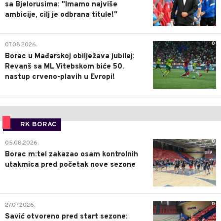
sa Bjelorusima: "Imamo najviše
ambicije, cilj je odbrana titule!"
0
07.08.2026.
Borac u Mađarskoj obilježava jubilej:
Revanš sa ML Vitebskom biće 50.
nastup crveno-plavih u Evropi!
RK BORAC
0
05.08.2026.
Borac m:tel zakazao osam kontrolnih
utakmica pred početak nove sezone
0
27.07.2026.
Savić otvoreno pred start sezone: