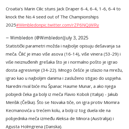
Croatia's Marin Cilic stuns Jack Draper 6-4, 6-4, 1-6, 6-4 to
knock the No.4 seed out of The Championships
2025
#Wimbledon
pic.twitter.com/rZP6NQjWRy
July 3, 2025
— Wimbledon (@Wimbledon)
Statistički parametri možda i najbolje opisuju dešavanja sa
meča. Čilić je imao više asova (16-14), više vinera (53-29) i
više neiznuđenih grešaka što je i normalno pošto je igrao
dosta agresivnije (34-22). Mnogo češće je izlazio na mrežu,
igrao kao u najboljim danima i zasluženo stigao do uspjeha.
Naredni rival biće mu Španac Haume Munar, a ako njega
pobijedi čeka ga bolji iz meča Flavio Koboli (Italija) - Jakub
Menšik (Češka). Što se Novaka tiče, on igra protiv Miomira
Kecmanovića u trećem kolu, a bolji iz tog duela ide na
pobjednika meča između Aleksa de Minora (Australija) i
Agusta Holmgrena (Danska).