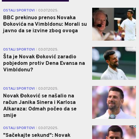
0
OSTALI SPORTOVI
03.07.2025.
|
BBC prekinuo prenos Novaka
Đokovića na Vimbldonu: Morali su
javno da se izvine zbog ovoga
0
OSTALI SPORTOVI
03.07.2025.
|
Šta je Novak Đoković zaradio
pobjedom protiv Dena Evansa na
Vimbldonu?
0
OSTALI SPORTOVI
03.07.2025.
|
Novak Đoković se našalio na
račun Janika Sinera i Karlosa
Alkaraza: Odmah počeo da se
smije
0
OSTALI SPORTOVI
03.07.2025.
|
"Sačekajte sekund": Novak