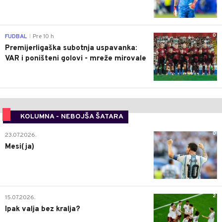
0
FUDBAL
Pre 10 h
|
Premijerligaška subotnja uspavanka:
VAR i poništeni golovi - mreže mirovale
KOLUMNA - NEBOJŠA ŠATARA
0
23.07.2026.
Mesi(ja)
2
15.07.2026.
Ipak valja bez kralja?