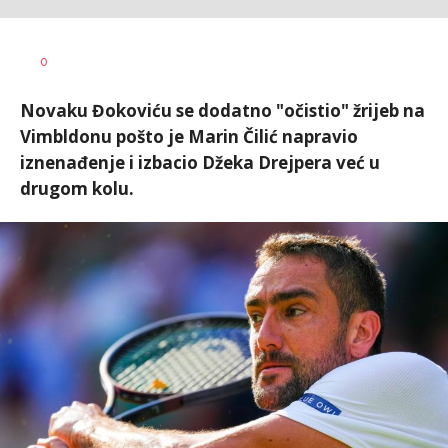
Nebojša
AUTOR
0
Šatara
Novaku Đokoviću se dodatno "očistio" žrijeb na
Vimbldonu pošto je Marin Čilić napravio
iznenađenje i izbacio Džeka Drejpera već u
drugom kolu.