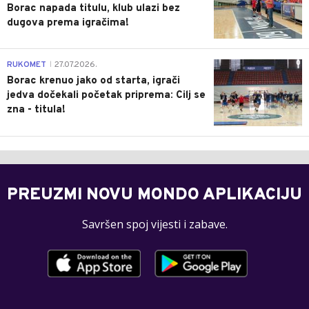
Borac napada titulu, klub ulazi bez
dugova prema igračima!
0
RUKOMET
27.07.2026.
|
Borac krenuo jako od starta, igrači
jedva dočekali početak priprema: Cilj se
zna - titula!
PREUZMI NOVU MONDO APLIKACIJU
Savršen spoj vijesti i zabave.