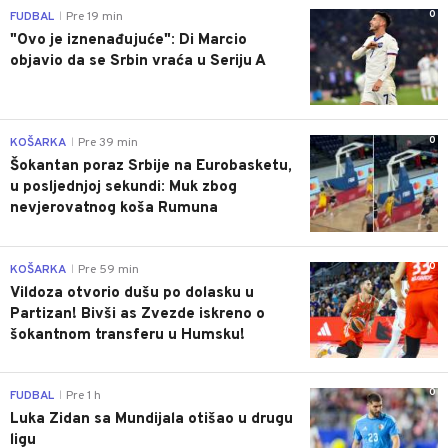
0
FUDBAL
Pre 19 min
|
"Ovo je iznenađujuće": Di Marcio
objavio da se Srbin vraća u Seriju A
0
KOŠARKA
Pre 39 min
|
Šokantan poraz Srbije na Eurobasketu,
u posljednjoj sekundi: Muk zbog
nevjerovatnog koša Rumuna
0
KOŠARKA
Pre 59 min
|
Vildoza otvorio dušu po dolasku u
Partizan! Bivši as Zvezde iskreno o
šokantnom transferu u Humsku!
0
FUDBAL
Pre 1 h
|
Luka Zidan sa Mundijala otišao u drugu
ligu