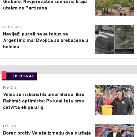
Grobare: Nevjerovatna scena na kraju
utakmice Partizana
0
22.07.2026.
Navijači pucali na autobus sa
Argentincima: Dvojica su prebačena u
bolnicu
FK BORAC
0
Pre 12 h
Velež želi iskoristiti umor Borca, Ibro
Rahimić optimista: Po kvalitetu smo
četvrta ekipa u ligi
0
Pre 21 h
Borac protiv Veleža između dva okršaja