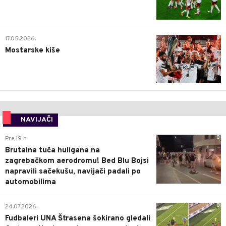
0
17.05.2026.
Mostarske kiše
NAVIJAČI
0
Pre 19 h
Brutalna tuča huligana na
zagrebačkom aerodromu! Bed Blu Bojsi
napravili sačekušu, navijači padali po
automobilima
0
24.07.2026.
Fudbaleri UNA Štrasena šokirano gledali