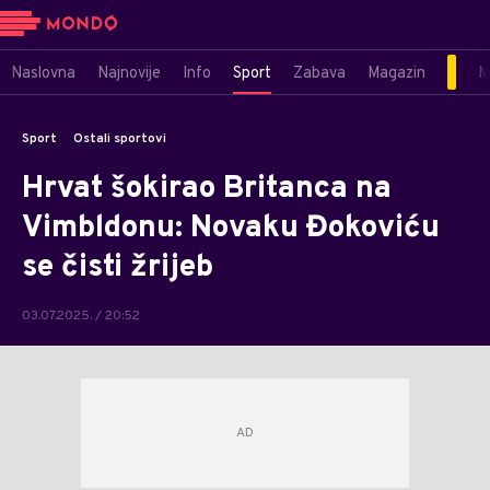
Naslovna
Najnovije
Info
Sport
Zabava
Magazin
M
Sport
Ostali sportovi
Hrvat šokirao Britanca na
Vimbldonu: Novaku Đokoviću
se čisti žrijeb
03.07.2025. / 20:52