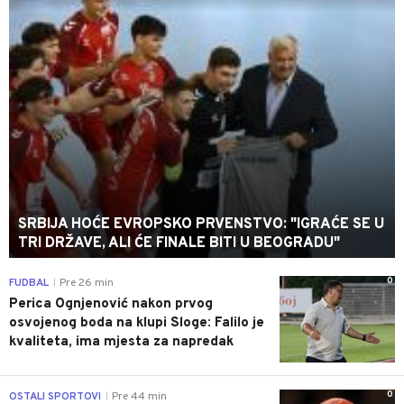
SRBIJA HOĆE EVROPSKO PRVENSTVO: "IGRAĆE SE U
TRI DRŽAVE, ALI ĆE FINALE BITI U BEOGRADU"
0
FUDBAL
Pre 26 min
|
Perica Ognjenović nakon prvog
osvojenog boda na klupi Sloge: Falilo je
kvaliteta, ima mjesta za napredak
0
OSTALI SPORTOVI
Pre 44 min
|