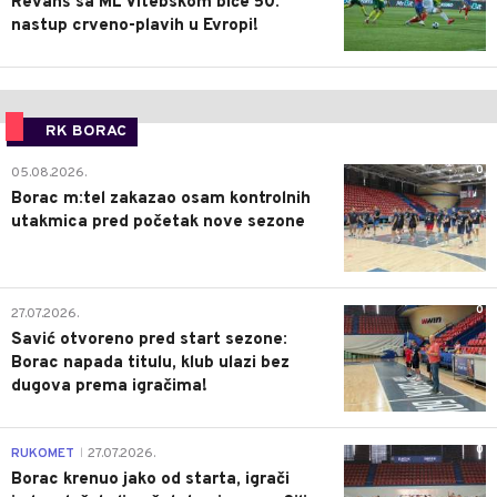
Revanš sa ML Vitebskom biće 50.
nastup crveno-plavih u Evropi!
RK BORAC
0
05.08.2026.
Borac m:tel zakazao osam kontrolnih
utakmica pred početak nove sezone
0
27.07.2026.
Savić otvoreno pred start sezone:
Borac napada titulu, klub ulazi bez
dugova prema igračima!
0
RUKOMET
27.07.2026.
|
Borac krenuo jako od starta, igrači