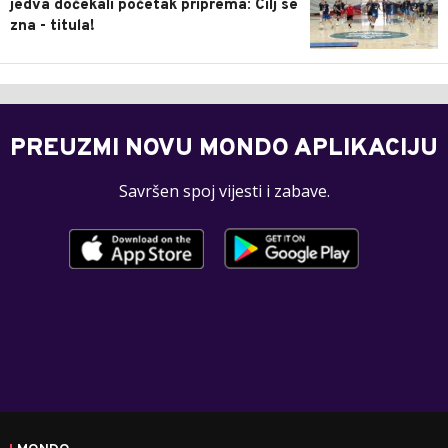
jedva dočekali početak priprema: Cilj se
zna - titula!
PREUZMI NOVU MONDO APLIKACIJU
Savršen spoj vijesti i zabave.