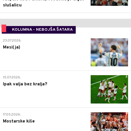
slušalicu
KOLUMNA - NEBOJŠA ŠATARA
0
23.07.2026.
Mesi(ja)
2
15.07.2026.
Ipak valja bez kralja?
0
17.05.2026.
Mostarske kiše