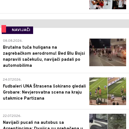
NAVIJAČI
0
08.08.2026.
Brutalna tuča huligana na
zagrebačkom aerodromu! Bed Blu Bojsi
napravili sačekušu, navijači padali po
automobilima
0
24.07.2026.
Fudbaleri UNA Štrasena šokirano gledali
Grobare: Nevjerovatna scena na kraju
utakmice Partizana
0
22.07.2026.
Navijači pucali na autobus sa
Argentincima: Dvojica su prebačena u