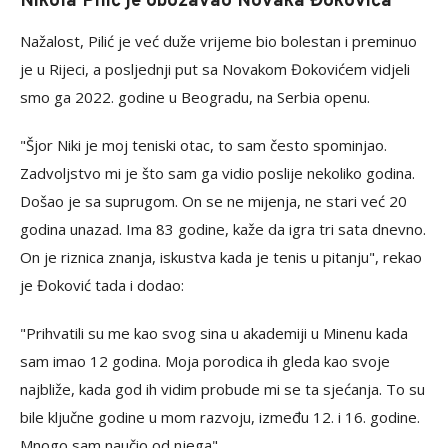
Nikola Pilić je obožavao Novaka Đokovića
Nažalost, Pilić je već duže vrijeme bio bolestan i preminuo
je u Rijeci, a posljednji put sa Novakom Đokovićem vidjeli
smo ga 2022. godine u Beogradu, na Serbia openu.
"Šjor Niki je moj teniski otac, to sam često spominjao.
Zadvoljstvo mi je što sam ga vidio poslije nekoliko godina.
Došao je sa suprugom. On se ne mijenja, ne stari već 20
godina unazad. Ima 83 godine, kaže da igra tri sata dnevno.
On je riznica znanja, iskustva kada je tenis u pitanju", rekao
je Đoković tada i dodao:
"Prihvatili su me kao svog sina u akademiji u Minenu kada
sam imao 12 godina. Moja porodica ih gleda kao svoje
najbliže, kada god ih vidim probude mi se ta sjećanja. To su
bile ključne godine u mom razvoju, između 12. i 16. godine.
Mnogo sam naučio od njega".