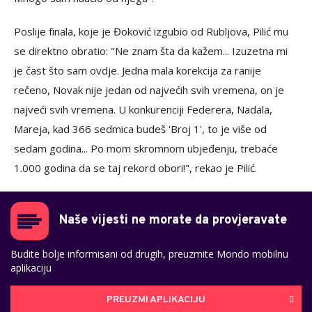
Poslije finala, koje je Đoković izgubio od Rubljova, Pilić mu
se direktno obratio: "Ne znam šta da kažem... Izuzetna mi
je čast što sam ovdje. Jedna mala korekcija za ranije
rečeno, Novak nije jedan od najvećih svih vremena, on je
najveći svih vremena. U konkurenciji Federera, Nadala,
Mareja, kad 366 sedmica budeš 'Broj 1', to je više od
sedam godina... Po mom skromnom ubjeđenju, trebaće
1.000 godina da se taj rekord obori!", rekao je Pilić.
Naše vijesti ne morate da provjeravate
Budite bolje informisani od drugih, preuzmite Mondo mobilnu
aplikaciju
PREUZMI APLIKACIJU