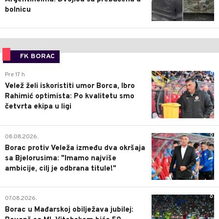
bolnicu
FK BORAC
0
Pre 17 h
Velež želi iskoristiti umor Borca, Ibro
Rahimić optimista: Po kvalitetu smo
četvrta ekipa u ligi
0
08.08.2026.
Borac protiv Veleža između dva okršaja
sa Bjelorusima: "Imamo najviše
ambicije, cilj je odbrana titule!"
0
07.08.2026.
Borac u Mađarskoj obilježava jubilej: