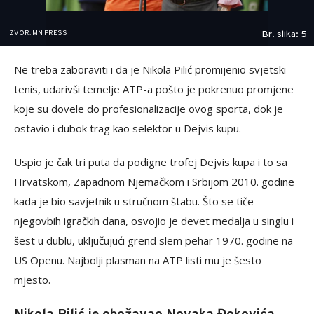
IZVOR: MN PRESS
Br. slika: 5
Ne treba zaboraviti i da je Nikola Pilić promijenio svjetski
tenis, udarivši temelje ATP-a pošto je pokrenuo promjene
koje su dovele do profesionalizacije ovog sporta, dok je
ostavio i dubok trag kao selektor u Dejvis kupu.
Uspio je čak tri puta da podigne trofej Dejvis kupa i to sa
Hrvatskom, Zapadnom Njemačkom i Srbijom 2010. godine
kada je bio savjetnik u stručnom štabu. Što se tiče
njegovbih igračkih dana, osvojio je devet medalja u singlu i
šest u dublu, uključujući grend slem pehar 1970. godine na
US Openu. Najbolji plasman na ATP listi mu je šesto
mjesto.