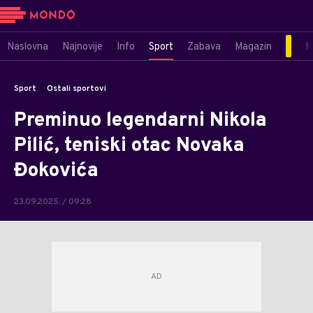
Naslovna
Najnovije
Info
Sport
Zabava
Magazin
M
Sport
Ostali sportovi
Preminuo legendarni Nikola
Pilić, teniski otac Novaka
Đokovića
23.09.2025. / 09:28