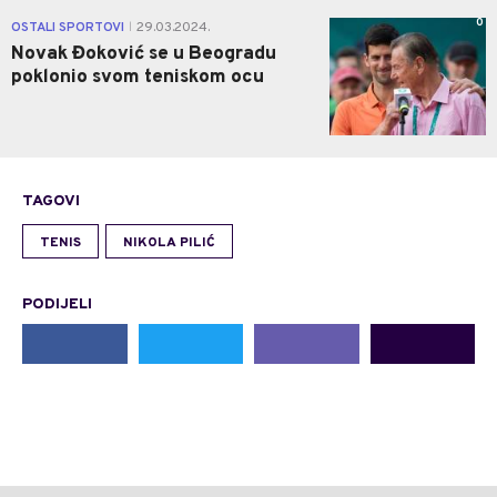
0
OSTALI SPORTOVI
29.03.2024.
|
Novak Đoković se u Beogradu
poklonio svom teniskom ocu
TAGOVI
TENIS
NIKOLA PILIĆ
PODIJELI