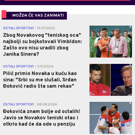
MOŽDA ĆE VAS ZANIMATI
0
OSTALI SPORTOVI
15.07.2025.
|
Zbog Novakovog "teniskog oca"
najbolji su bojkotovali Vimbldon:
Zašto ovo nisu uradili zbog
Janika Sinera?
0
OSTALI SPORTOVI
11.10.2024.
|
Pilić primio Novaka u kuću kao
sina: "Srbi su me slušali, Srđan
Đoković radio šta sam rekao"
0
OSTALI SPORTOVI
08.08.2024.
|
Đokovića znam bolje od ostalih!
Javio se Novakov teniski otac i
otkrio kad će da ode u penziju