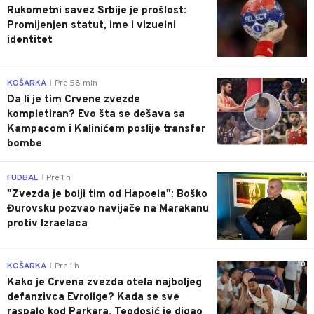
Rukometni savez Srbije je prošlost:
Promijenjen statut, ime i vizuelni
identitet
0
KOŠARKA
Pre 58 min
|
Da li je tim Crvene zvezde
kompletiran? Evo šta se dešava sa
Kampacom i Kalinićem poslije transfer
bombe
0
FUDBAL
Pre 1 h
|
"Zvezda je bolji tim od Hapoela": Boško
Đurovsku pozvao navijače na Marakanu
protiv Izraelaca
0
KOŠARKA
Pre 1 h
|
Kako je Crvena zvezda otela najboljeg
defanzivca Evrolige? Kada se sve
raspalo kod Parkera, Teodosić je digao