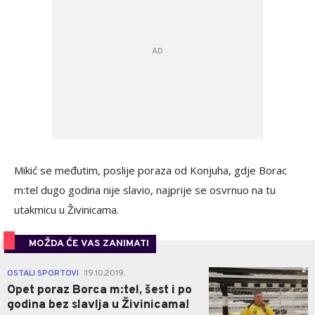
Mikić se međutim, poslije poraza od Konjuha, gdje Borac
m:tel dugo godina nije slavio, najprije se osvrnuo na tu
utakmicu u Živinicama.
MOŽDA ĆE VAS ZANIMATI
2
OSTALI SPORTOVI
19.10.2019.
|
Opet poraz Borca m:tel, šest i po
godina bez slavlja u Živinicama!