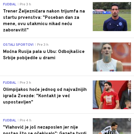
0
FUDBAL
Pre 3 h
|
Trener Željezničara nakon trijumfa na
startu prvenstva: "Poseban dan za
mene, ovu utakmicu nikad neću
zaboraviti!"
0
OSTALI SPORTOVI
Pre 3 h
|
Moćna Rusija pala u Ubu: Odbojkašice
Srbije pobijedile u drami
0
FUDBAL
Pre 3 h
|
Olimpijakos hoće jednog od najvažnijih
igrača Zvezde: "Kontakt je već
uspostavljen"
0
FUDBAL
Pre 4 h
|
"Vlahović je još nezaposlen jer nije
postao što se očekivalo": Gazeta tvrdi