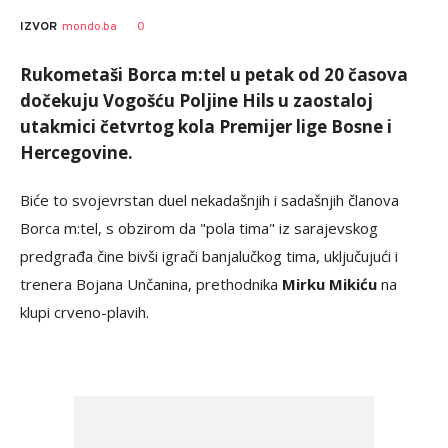
Nebojša
AUTOR
0
IZVOR
mondo.ba
Šatara
Rukometaši Borca m:tel u petak od 20 časova
dočekuju Vogošću Poljine Hils u zaostaloj
utakmici četvrtog kola Premijer lige Bosne i
Hercegovine.
Biće to svojevrstan duel nekadašnjih i sadašnjih članova
Borca m:tel, s obzirom da "pola tima" iz sarajevskog
predgrađa čine bivši igrači banjalučkog tima, uključujući i
trenera Bojana Unčanina, prethodnika
Mirku Mikiću
na
klupi crveno-plavih.