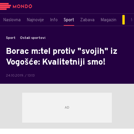
Naslovna
Najnovije
Info
Sport
Zabava
Magazin
M
Sport
Ostali sportovi
Borac m:tel protiv "svojih" iz
Vogošće: Kvalitetniji smo!
24.10.2019. / 13:13