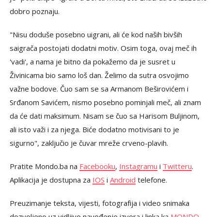
dobro poznaju.
"Nisu doduše posebno uigrani, ali će kod naših bivših
saigrača postojati dodatni motiv. Osim toga, ovaj meč ih
'vadi', a nama je bitno da pokažemo da je susret u
Živinicama bio samo loš dan. Želimo da sutra osvojimo
važne bodove. Čuo sam se sa Armanom Beširovićem i
Srđanom Savićem, nismo posebno pominjali meč, ali znam
da će dati maksimum. Nisam se čuo sa Harisom Buljinom,
ali isto važi i za njega. Biće dodatno motivisani to je
sigurno", zaključio je čuvar mreže crveno-plavih.
Pratite Mondo.ba na
Facebooku
,
Instagramu
i
Twitteru
.
Aplikacija je dostupna za
IOS
i
Android
telefone.
Preuzimanje teksta, vijesti, fotografija i video snimaka
dozvoljeno uz vidljivo navođenje izvora i linka ka
MONDO