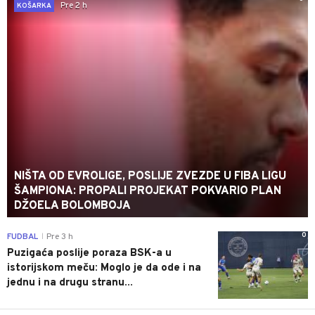
Pre 2 h
KOŠARKA
NIŠTA OD EVROLIGE, POSLIJE ZVEZDE U FIBA LIGU
ŠAMPIONA: PROPALI PROJEKAT POKVARIO PLAN
DŽOELA BOLOMBOJA
0
FUDBAL
Pre 3 h
|
Puzigaća poslije poraza BSK-a u
istorijskom meču: Moglo je da ode i na
jednu i na drugu stranu...