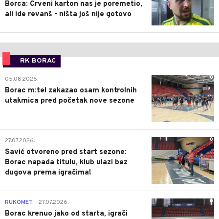
Borca: Crveni karton nas je poremetio,
ali ide revanš - ništa još nije gotovo
RK BORAC
0
05.08.2026.
Borac m:tel zakazao osam kontrolnih
utakmica pred početak nove sezone
0
27.07.2026.
Savić otvoreno pred start sezone:
Borac napada titulu, klub ulazi bez
dugova prema igračima!
0
RUKOMET
27.07.2026.
|
Borac krenuo jako od starta, igrači