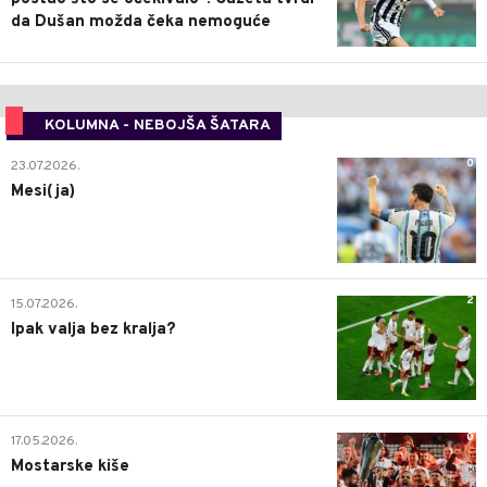
da Dušan možda čeka nemoguće
KOLUMNA - NEBOJŠA ŠATARA
0
23.07.2026.
Mesi(ja)
2
15.07.2026.
Ipak valja bez kralja?
0
17.05.2026.
Mostarske kiše