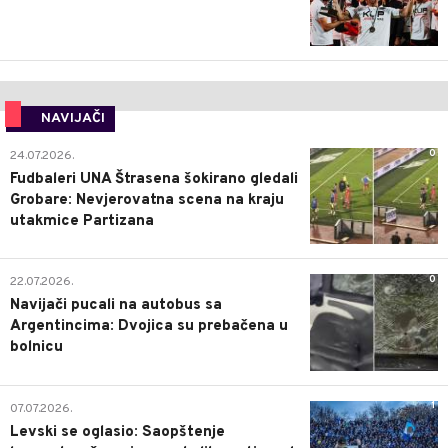
NAVIJAČI
0
24.07.2026.
Fudbaleri UNA Štrasena šokirano gledali
Grobare: Nevjerovatna scena na kraju
utakmice Partizana
0
22.07.2026.
Navijači pucali na autobus sa
Argentincima: Dvojica su prebačena u
bolnicu
1
07.07.2026.
Levski se oglasio: Saopštenje