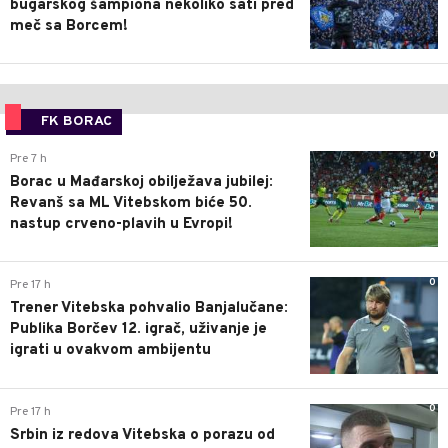
bugarskog šampiona nekoliko sati pred
meč sa Borcem!
FK BORAC
0
Pre 7 h
Borac u Mađarskoj obilježava jubilej:
Revanš sa ML Vitebskom biće 50.
nastup crveno-plavih u Evropi!
0
Pre 17 h
Trener Vitebska pohvalio Banjalučane:
Publika Borčev 12. igrač, uživanje je
igrati u ovakvom ambijentu
0
Pre 17 h
Srbin iz redova Vitebska o porazu od