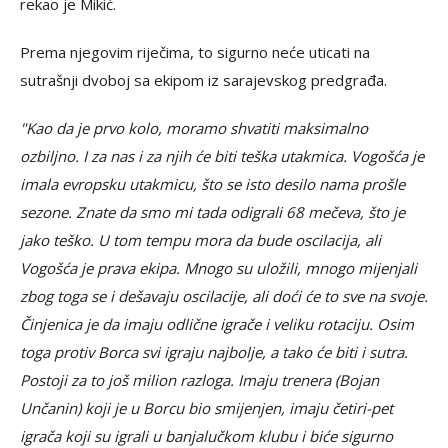
rekao je Mikić.
Prema njegovim riječima, to sigurno neće uticati na
sutrašnji dvoboj sa ekipom iz sarajevskog predgrađa.
"Kao da je prvo kolo, moramo shvatiti maksimalno
ozbiljno. I za nas i za njih će biti teška utakmica. Vogošća je
imala evropsku utakmicu, što se isto desilo nama prošle
sezone. Znate da smo mi tada odigrali 68 mečeva, što je
jako teško. U tom tempu mora da bude oscilacija, ali
Vogošća je prava ekipa. Mnogo su uložili, mnogo mijenjali
zbog toga se i dešavaju oscilacije, ali doći će to sve na svoje.
Činjenica je da imaju odlične igrače i veliku rotaciju. Osim
toga protiv Borca svi igraju najbolje, a tako će biti i sutra.
Postoji za to još milion razloga. Imaju trenera (Bojan
Unčanin) koji je u Borcu bio smijenjen, imaju četiri-pet
igrača koji su igrali u banjalučkom klubu i biće sigurno