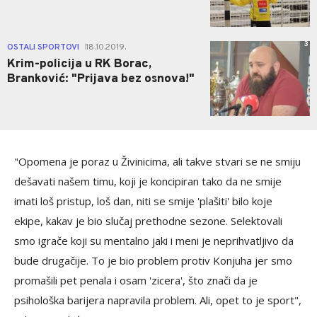
3
OSTALI SPORTOVI
18.10.2019.
|
Krim-policija u RK Borac,
Branković: "Prijava bez osnova!"
"Opomena je poraz u Živinicima, ali takve stvari se ne smiju
dešavati našem timu, koji je koncipiran tako da ne smije
imati loš pristup, loš dan, niti se smije 'plašiti' bilo koje
ekipe, kakav je bio slučaj prethodne sezone. Selektovali
smo igrače koji su mentalno jaki i meni je neprihvatljivo da
bude drugačije. To je bio problem protiv Konjuha jer smo
promašili pet penala i osam 'zicera', što znači da je
psihološka barijera napravila problem. Ali, opet to je sport",