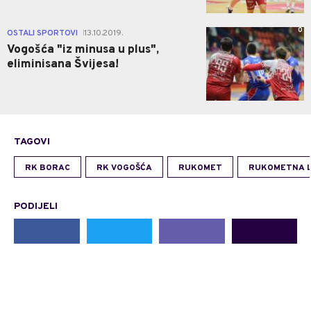
0
OSTALI SPORTOVI
13.10.2019.
|
Vogošća "iz minusa u plus",
eliminisana Švijesa!
TAGOVI
RK BORAC
RK VOGOŠĆA
RUKOMET
RUKOMETNA L
PODIJELI