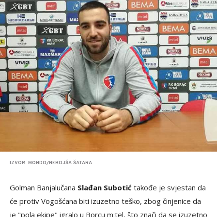
IZVOR: MONDO/NEBOJŠA ŠATARA
Golman Banjalučana
Slađan Subotić
takođe je svjestan da
će protiv Vogošćana biti izuzetno teško, zbog činjenice da
je "pola ekipe" igralo u Borcu m:tel, što znači da se izuzetno