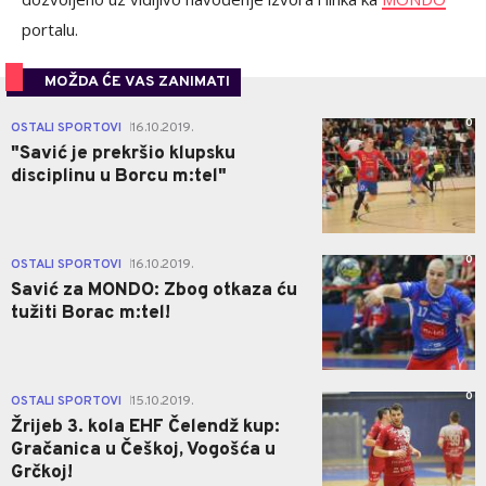
portalu.
MOŽDA ĆE VAS ZANIMATI
0
OSTALI SPORTOVI
16.10.2019.
|
"Savić je prekršio klupsku
disciplinu u Borcu m:tel"
0
OSTALI SPORTOVI
16.10.2019.
|
Savić za MONDO: Zbog otkaza ću
tužiti Borac m:tel!
0
OSTALI SPORTOVI
15.10.2019.
|
Žrijeb 3. kola EHF Čelendž kup:
Gračanica u Češkoj, Vogošća u
Grčkoj!