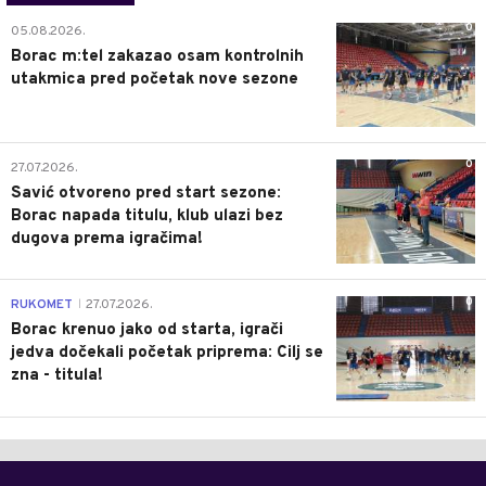
0
05.08.2026.
Borac m:tel zakazao osam kontrolnih
utakmica pred početak nove sezone
0
27.07.2026.
Savić otvoreno pred start sezone:
Borac napada titulu, klub ulazi bez
dugova prema igračima!
0
RUKOMET
27.07.2026.
|
Borac krenuo jako od starta, igrači
jedva dočekali početak priprema: Cilj se
zna - titula!