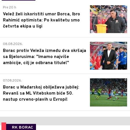
0
Pre 20 h
Velež želi iskoristiti umor Borca, Ibro
Rahimić optimista: Po kvalitetu smo
četvrta ekipa u ligi
0
08.08.2026.
Borac protiv Veleža između dva okršaja
sa Bjelorusima: "Imamo najviše
ambicije, cilj je odbrana titule!"
0
07.08.2026.
Borac u Mađarskoj obilježava jubilej:
Revanš sa ML Vitebskom biće 50.
nastup crveno-plavih u Evropi!
RK BORAC