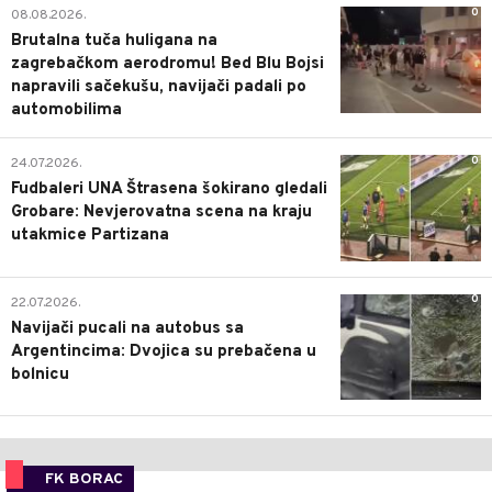
0
08.08.2026.
Brutalna tuča huligana na
zagrebačkom aerodromu! Bed Blu Bojsi
napravili sačekušu, navijači padali po
automobilima
0
24.07.2026.
Fudbaleri UNA Štrasena šokirano gledali
Grobare: Nevjerovatna scena na kraju
utakmice Partizana
0
22.07.2026.
Navijači pucali na autobus sa
Argentincima: Dvojica su prebačena u
bolnicu
FK BORAC