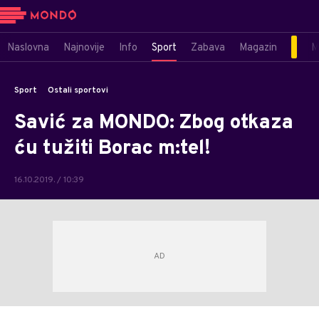
Naslovna
Najnovije
Info
Sport
Zabava
Magazin
M
Sport
Ostali sportovi
Savić za MONDO: Zbog otkaza
ću tužiti Borac m:tel!
16.10.2019. / 10:39