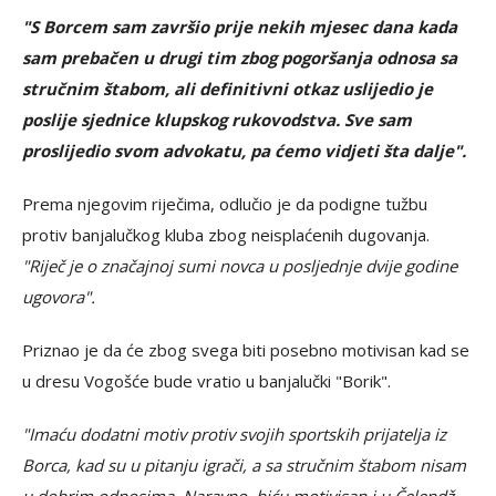
"S Borcem sam završio prije nekih mjesec dana kada
sam prebačen u drugi tim zbog pogoršanja odnosa sa
stručnim štabom, ali definitivni otkaz uslijedio je
poslije sjednice klupskog rukovodstva. Sve sam
proslijedio svom advokatu, pa ćemo vidjeti šta dalje".
Prema njegovim riječima, odlučio je da podigne tužbu
protiv banjalučkog kluba zbog neisplaćenih dugovanja.
"Riječ je o značajnoj sumi novca u posljednje dvije godine
ugovora".
Priznao je da će zbog svega biti posebno motivisan kad se
u dresu Vogošće bude vratio u banjalučki "Borik".
"Imaću dodatni motiv protiv svojih sportskih prijatelja iz
Borca, kad su u pitanju igrači, a sa stručnim štabom nisam