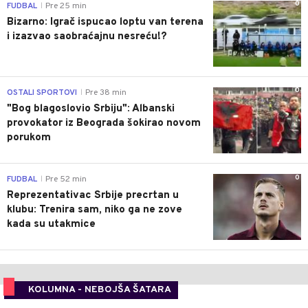
0
FUDBAL
Pre 25 min
|
Bizarno: Igrač ispucao loptu van terena
i izazvao saobraćajnu nesreću!?
0
OSTALI SPORTOVI
Pre 38 min
|
"Bog blagoslovio Srbiju": Albanski
provokator iz Beograda šokirao novom
porukom
0
FUDBAL
Pre 52 min
|
Reprezentativac Srbije precrtan u
klubu: Trenira sam, niko ga ne zove
kada su utakmice
KOLUMNA - NEBOJŠA ŠATARA