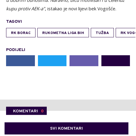
u dobrim odnosima. Naravno, biću motivisan i u Čelendž
kupu protiv AEK-a"
, istakao je novi lijevi bek Vogošće.
TAGOVI
RK BORAC
RUKOMETNA LIGA BIH
TUŽBA
RK VOG
PODIJELI
KOMENTARI
0
SVI KOMENTARI