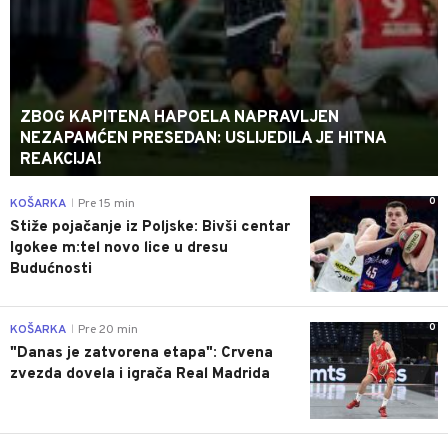
ZBOG KAPITENA HAPOELA NAPRAVLJEN
NEZAPAMĆEN PRESEDAN: USLIJEDILA JE HITNA
REAKCIJA!
0
KOŠARKA
Pre 15 min
|
Stiže pojačanje iz Poljske: Bivši centar
Igokee m:tel novo lice u dresu
Budućnosti
0
KOŠARKA
Pre 20 min
|
"Danas je zatvorena etapa": Crvena
zvezda dovela i igrača Real Madrida