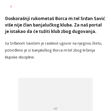
0
Doskorašnji rukometaš Borca m:tel Srđan Savić
više nije član banjalučkog kluba. Za naš portal
je istakao da će tužiti klub zbog dugovanja.
Sa Srđanom Savićem je raskinut ugovor na njegovu štetu,
potvrđeno je iz banjalučkog Borca m:tel zbog kršenja
klupske discipline.