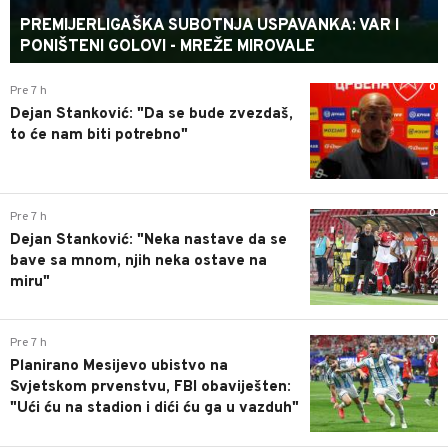
PREMIJERLIGAŠKA SUBOTNJA USPAVANKA: VAR I
PONIŠTENI GOLOVI - MREŽE MIROVALE
0
Pre 7 h
Dejan Stanković: "Da se bude zvezdaš,
to će nam biti potrebno"
0
Pre 7 h
Dejan Stanković: "Neka nastave da se
bave sa mnom, njih neka ostave na
miru"
0
Pre 7 h
Planirano Mesijevo ubistvo na
Svjetskom prvenstvu, FBI obaviješten:
"Ući ću na stadion i dići ću ga u vazduh"