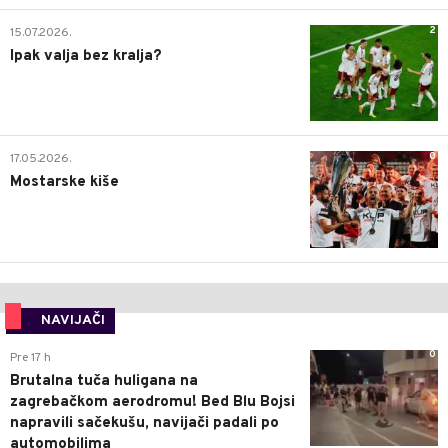
2
15.07.2026.
Ipak valja bez kralja?
0
17.05.2026.
Mostarske kiše
NAVIJAČI
0
Pre 17 h
Brutalna tuča huligana na
zagrebačkom aerodromu! Bed Blu Bojsi
napravili sačekušu, navijači padali po
automobilima