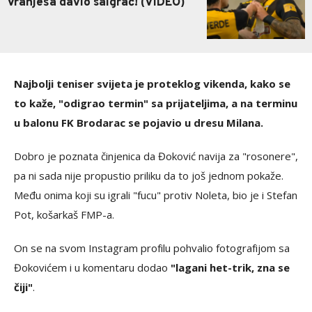
Vranješa davio saigrač! (VIDEO)
Najbolji teniser svijeta je proteklog vikenda, kako se
to kaže, "odigrao termin" sa prijateljima, a na terminu
u balonu FK Brodarac se pojavio u dresu Milana.
Dobro je poznata činjenica da Đoković navija za "rosonere",
pa ni sada nije propustio priliku da to još jednom pokaže.
Među onima koji su igrali "fucu" protiv Noleta, bio je i Stefan
Pot, košarkaš FMP-a.
On se na svom Instagram profilu pohvalio fotografijom sa
Đokovićem i u komentaru dodao
"lagani het-trik, zna se
čiji"
.