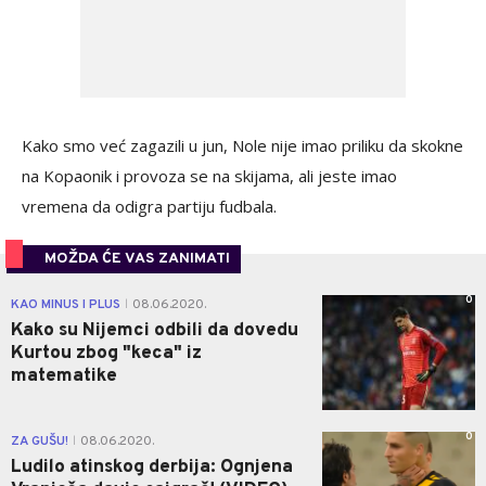
Kako smo već zagazili u jun, Nole nije imao priliku da skokne
na Kopaonik i provoza se na skijama, ali jeste imao
vremena da odigra partiju fudbala.
MOŽDA ĆE VAS ZANIMATI
0
KAO MINUS I PLUS
08.06.2020.
|
Kako su Nijemci odbili da dovedu
Kurtou zbog "keca" iz
matematike
0
ZA GUŠU!
08.06.2020.
|
Ludilo atinskog derbija: Ognjena