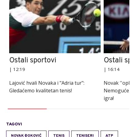
Ostali sportovi
Ostali spo
| 12:19
| 16:14
Lajović hvali Novaka i "Adria tur":
Novak ''opleo'
Gledaćemo kvalitetan tenis!
Nemoguće, ek
igra!
TAGOVI
NOVAK ĐOKOVIĆ
TENIS
TENISERI
ATP