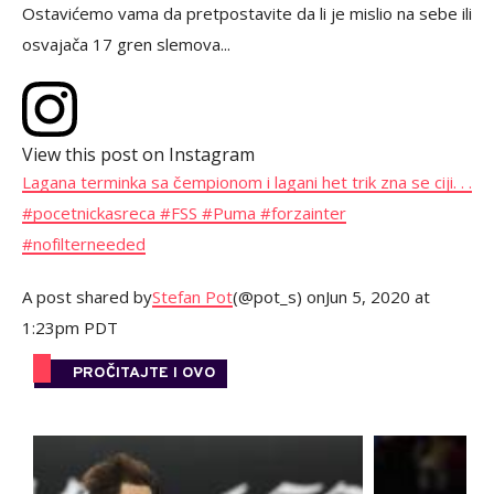
Ostavićemo vama da pretpostavite da li je mislio na sebe ili
osvajača 17 gren slemova...
View this post on Instagram
Lagana terminka sa čempionom i lagani het trik zna se ciji. . .
#pocetnickasreca #FSS #Puma #forzainter
#nofilterneeded
A post shared by
Stefan Pot
(@pot_s) on
Jun 5, 2020 at
1:23pm PDT
PROČITAJTE I OVO