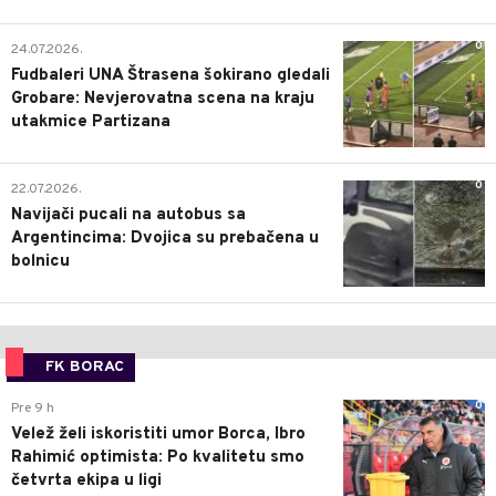
0
24.07.2026.
Fudbaleri UNA Štrasena šokirano gledali
Grobare: Nevjerovatna scena na kraju
utakmice Partizana
0
22.07.2026.
Navijači pucali na autobus sa
Argentincima: Dvojica su prebačena u
bolnicu
FK BORAC
0
Pre 9 h
Velež želi iskoristiti umor Borca, Ibro
Rahimić optimista: Po kvalitetu smo
četvrta ekipa u ligi