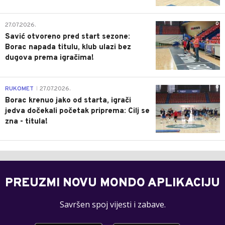
0
27.07.2026.
Savić otvoreno pred start sezone:
Borac napada titulu, klub ulazi bez
dugova prema igračima!
0
RUKOMET
27.07.2026.
|
Borac krenuo jako od starta, igrači
jedva dočekali početak priprema: Cilj se
zna - titula!
PREUZMI NOVU MONDO APLIKACIJU
Savršen spoj vijesti i zabave.