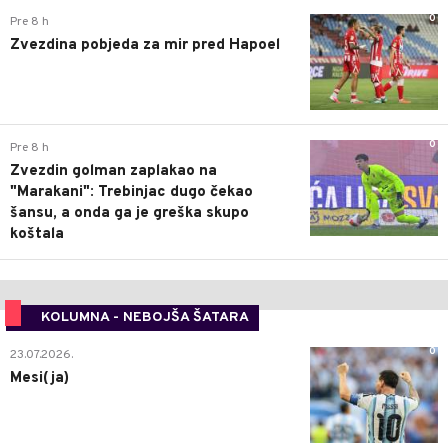
0
Pre 8 h
Zvezdina pobjeda za mir pred Hapoel
0
Pre 8 h
Zvezdin golman zaplakao na
"Marakani": Trebinjac dugo čekao
šansu, a onda ga je greška skupo
koštala
KOLUMNA - NEBOJŠA ŠATARA
0
23.07.2026.
Mesi(ja)