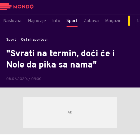
Naslovna
Najnovije
Info
Sport
Zabava
Magazin
M
Sport
Ostali sportovi
"Svrati na termin, doći će i
Nole da pika sa nama"
08.06.2020. / 09:30