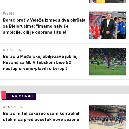
0
Pre 18 h
Borac protiv Veleža između dva okršaja
sa Bjelorusima: "Imamo najviše
ambicije, cilj je odbrana titule!"
0
07.08.2026.
Borac u Mađarskoj obilježava jubilej:
Revanš sa ML Vitebskom biće 50.
nastup crveno-plavih u Evropi!
RK BORAC
0
05.08.2026.
Borac m:tel zakazao osam kontrolnih
utakmica pred početak nove sezone