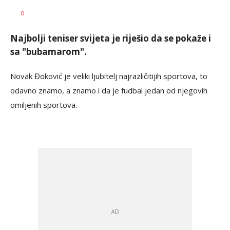
Nebojša
AUTOR
0
Marković
Najbolji teniser svijeta je riješio da se pokaže i
sa "bubamarom".
Novak Đoković je veliki ljubitelj najrazličitijih sportova, to
odavno znamo, a znamo i da je fudbal jedan od njegovih
omiljenih sportova.