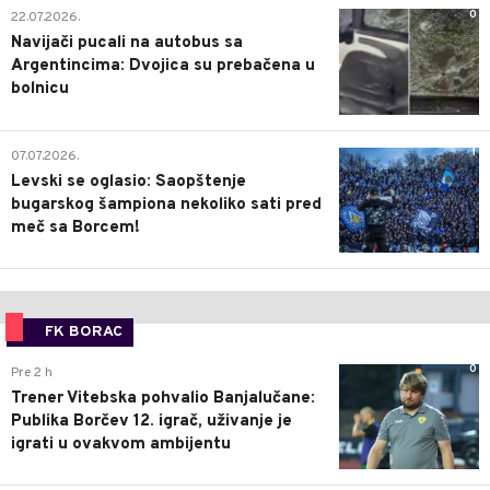
0
22.07.2026.
Navijači pucali na autobus sa
Argentincima: Dvojica su prebačena u
bolnicu
1
07.07.2026.
Levski se oglasio: Saopštenje
bugarskog šampiona nekoliko sati pred
meč sa Borcem!
FK BORAC
0
Pre 2 h
Trener Vitebska pohvalio Banjalučane:
Publika Borčev 12. igrač, uživanje je
igrati u ovakvom ambijentu