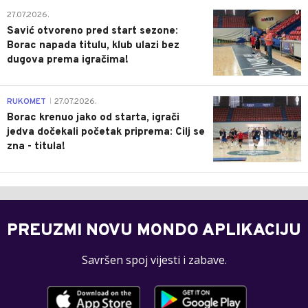
0
27.07.2026.
Savić otvoreno pred start sezone:
Borac napada titulu, klub ulazi bez
dugova prema igračima!
0
RUKOMET
27.07.2026.
|
Borac krenuo jako od starta, igrači
jedva dočekali početak priprema: Cilj se
zna - titula!
PREUZMI NOVU MONDO APLIKACIJU
Savršen spoj vijesti i zabave.