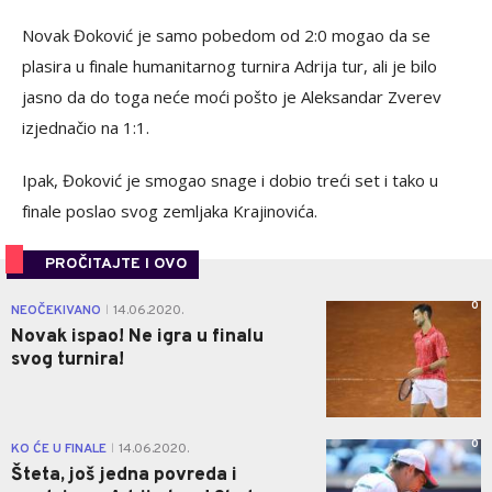
Novak Đoković je samo pobedom od 2:0 mogao da se
plasira u finale humanitarnog turnira Adrija tur, ali je bilo
jasno da do toga neće moći pošto je Aleksandar Zverev
izjednačio na 1:1.
Ipak, Đoković je smogao snage i dobio treći set i tako u
finale poslao svog zemljaka Krajinovića.
PROČITAJTE I OVO
0
NEOČEKIVANO
14.06.2020.
|
Novak ispao! Ne igra u finalu
svog turnira!
0
KO ĆE U FINALE
14.06.2020.
|
Šteta, još jedna povreda i