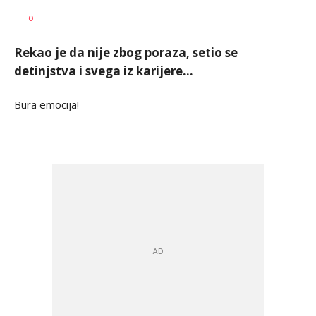
Milutin
AUTOR
0
Vujičić
Rekao je da nije zbog poraza, setio se
detinjstva i svega iz karijere...
Bura emocija!