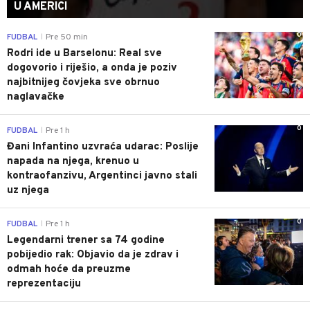
U AMERICI
0
FUDBAL
Pre 50 min
|
Rodri ide u Barselonu: Real sve
dogovorio i riješio, a onda je poziv
najbitnijeg čovjeka sve obrnuo
naglavačke
0
FUDBAL
Pre 1 h
|
Đani Infantino uzvraća udarac: Poslije
napada na njega, krenuo u
kontraofanzivu, Argentinci javno stali
uz njega
0
FUDBAL
Pre 1 h
|
Legendarni trener sa 74 godine
pobijedio rak: Objavio da je zdrav i
odmah hoće da preuzme
reprezentaciju