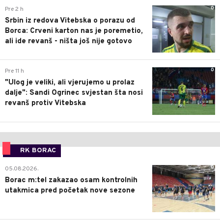
0
Pre 2 h
Srbin iz redova Vitebska o porazu od
Borca: Crveni karton nas je poremetio,
ali ide revanš - ništa još nije gotovo
0
Pre 11 h
"Ulog je veliki, ali vjerujemo u prolaz
dalje": Sandi Ogrinec svjestan šta nosi
revanš protiv Vitebska
RK BORAC
0
05.08.2026.
Borac m:tel zakazao osam kontrolnih
utakmica pred početak nove sezone