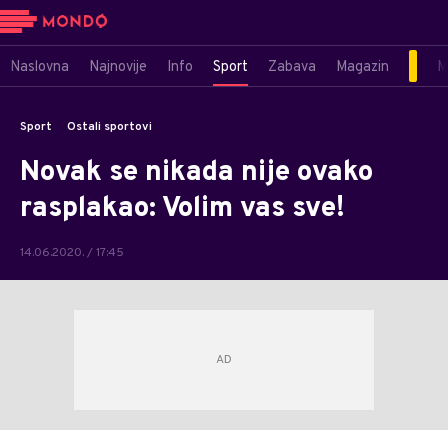
Naslovna
Najnovije
Info
Sport
Zabava
Magazin
M
Sport
Ostali sportovi
Novak se nikada nije ovako
rasplakao: Volim vas sve!
14.06.2020. / 17:45