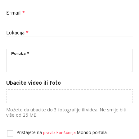
E-mail
*
Lokacija
*
Ubacite video ili foto
Možete da ubacite do 3 fotografije ili videa. Ne smije biti
više od 25 MB.
Pristajete na
Mondo portala.
pravila korišćenja