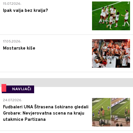
2
15.07.2026.
Ipak valja bez kralja?
0
17.05.2026.
Mostarske kiše
NAVIJAČI
0
24.07.2026.
Fudbaleri UNA Štrasena šokirano gledali
Grobare: Nevjerovatna scena na kraju
utakmice Partizana