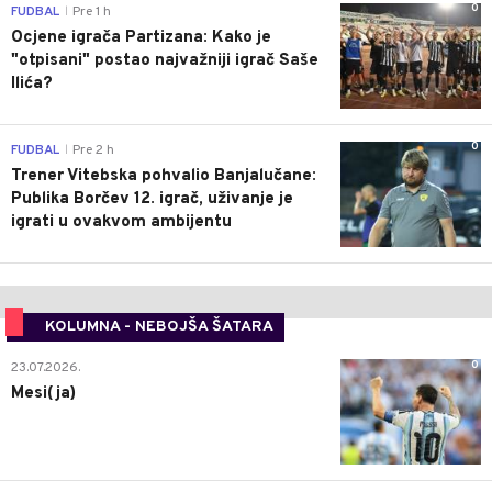
0
FUDBAL
Pre 1 h
|
Ocjene igrača Partizana: Kako je
"otpisani" postao najvažniji igrač Saše
Ilića?
0
FUDBAL
Pre 2 h
|
Trener Vitebska pohvalio Banjalučane:
Publika Borčev 12. igrač, uživanje je
igrati u ovakvom ambijentu
KOLUMNA - NEBOJŠA ŠATARA
0
23.07.2026.
Mesi(ja)