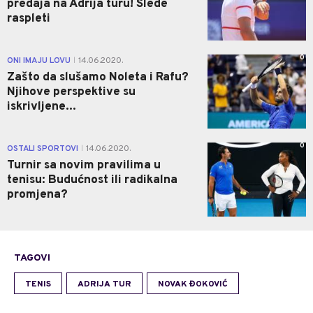
predaja na Adrija turu! Slede
raspleti
0
ONI IMAJU LOVU
14.06.2020.
|
Zašto da slušamo Noleta i Rafu?
Njihove perspektive su
iskrivljene...
0
OSTALI SPORTOVI
14.06.2020.
|
Turnir sa novim pravilima u
tenisu: Budućnost ili radikalna
promjena?
TAGOVI
TENIS
ADRIJA TUR
NOVAK ĐOKOVIĆ