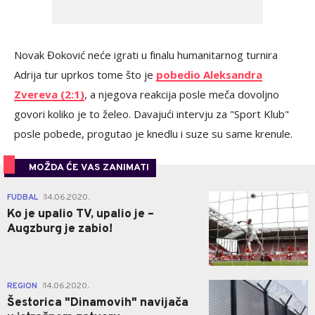
Novak Đoković neće igrati u finalu humanitarnog turnira
Adrija tur uprkos tome što je
pobedio Aleksandra
Zvereva (2:1)
, a njegova reakcija posle meča dovoljno
govori koliko je to želeo. Davajući intervju za "Sport Klub"
posle pobede, progutao je knedlu i suze su same krenule.
MOŽDA ĆE VAS ZANIMATI
0
FUDBAL
14.06.2020.
|
Ko je upalio TV, upalio je –
Augzburg je zabio!
0
REGION
14.06.2020.
|
Šestorica "Dinamovih" navijača