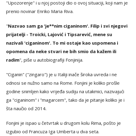
"Upozorenje" i u njoj postoji dio o ovoj situaciji, koji nam je
prenio novinar Enriko Maria Riva.
"
Nazvao sam ga 'je**nim ciganinom'. Filip i svi njegovi
prijatelji - Troicki, Lajović i Tipsarević, mene su
nazivali 'ciganinom'. To mi ostaje kao uspomena i
opomena da neke stvari ne bih smio da kažem ili
radim
", piše u autobiografiji Fonjinija.
"Ciganin" ("zingaro") je u Italiji inače široka uvreda i ne
odnosi se nužno samo na Rome. Fonjini je koliko prošle
godine snimljen kako vrijeđa sudiju na utakmici, nazivajući
ga "ciganinom" i "magarcem", tako da je pitanje koliko je i
šta naučio od 2014.
Fonjini je ispao u četvrtak u drugom kolu Rima, pošto je
izgubio od Francuza Iga Umberta u dva seta.