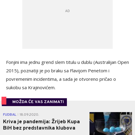
Fonjini ima jednu grend slem titulu u dublu (Australijan Open
2015), poznatiji je po braku sa Flavijom Penetom i
povremenim incidentima, a sada je otvoreno pričao o
sukobu sa Krajinovićem.
MOŽDA ĆE VAS ZANIMATI
0
FUDBAL
18.09.2020.
|
Kriva je pandemija: Žrijeb Kupa
BiH bez predstavnika klubova