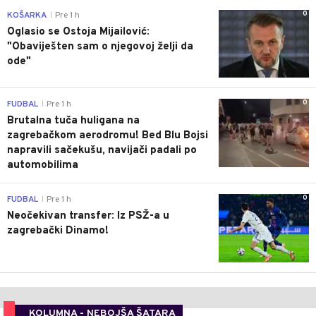
0
KOŠARKA
Pre 1 h
|
Oglasio se Ostoja Mijailović:
"Obaviješten sam o njegovoj želji da
ode"
0
FUDBAL
Pre 1 h
|
Brutalna tuča huligana na
zagrebačkom aerodromu! Bed Blu Bojsi
napravili sačekušu, navijači padali po
automobilima
0
FUDBAL
Pre 1 h
|
Neočekivan transfer: Iz PSŽ-a u
zagrebački Dinamo!
KOLUMNA - NEBOJŠA ŠATARA