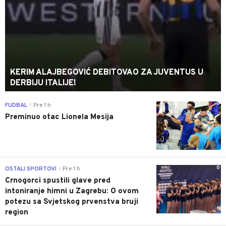
KERIM ALAJBEGOVIĆ DEBITOVAO ZA JUVENTUS U
DERBIJU ITALIJE!
0
FUDBAL
Pre 1 h
|
Preminuo otac Lionela Mesija
0
OSTALI SPORTOVI
Pre 1 h
|
Crnogorci spustili glave pred
intoniranje himni u Zagrebu: O ovom
potezu sa Svjetskog prvenstva bruji
region