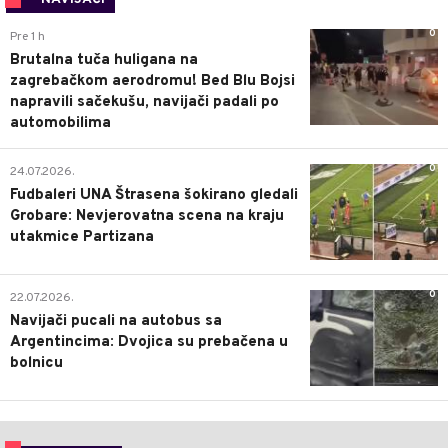
0
Pre 1 h
Brutalna tuča huligana na
zagrebačkom aerodromu! Bed Blu Bojsi
napravili sačekušu, navijači padali po
automobilima
0
24.07.2026.
Fudbaleri UNA Štrasena šokirano gledali
Grobare: Nevjerovatna scena na kraju
utakmice Partizana
0
22.07.2026.
Navijači pucali na autobus sa
Argentincima: Dvojica su prebačena u
bolnicu