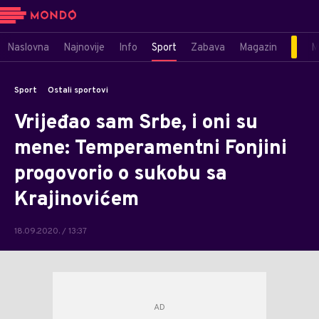
Naslovna
Najnovije
Info
Sport
Zabava
Magazin
M
Sport
Ostali sportovi
Vrijeđao sam Srbe, i oni su
mene: Temperamentni Fonjini
progovorio o sukobu sa
Krajinovićem
18.09.2020. / 13:37