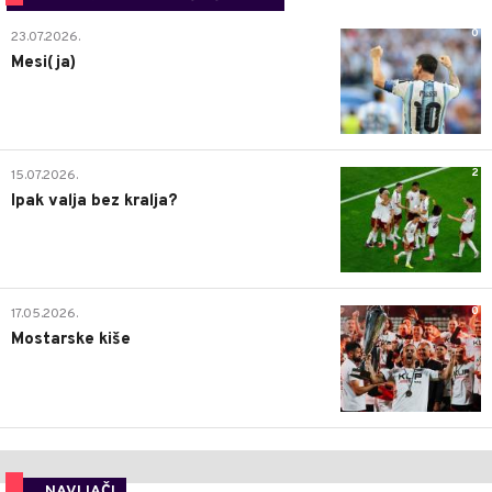
0
23.07.2026.
Mesi(ja)
2
15.07.2026.
Ipak valja bez kralja?
0
17.05.2026.
Mostarske kiše
NAVIJAČI