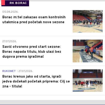
RK BORAC
0
05.08.2026.
Borac m:tel zakazao osam kontrolnih
utakmica pred početak nove sezone
0
27.07.2026.
Savić otvoreno pred start sezone:
Borac napada titulu, klub ulazi bez
dugova prema igračima!
0
RUKOMET
27.07.2026.
|
Borac krenuo jako od starta, igrači
jedva dočekali početak priprema: Cilj se
zna - titula!