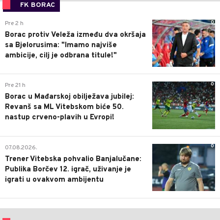
FK BORAC
0
Pre 2 h
Borac protiv Veleža između dva okršaja
sa Bjelorusima: "Imamo najviše
ambicije, cilj je odbrana titule!"
0
Pre 21 h
Borac u Mađarskoj obilježava jubilej:
Revanš sa ML Vitebskom biće 50.
nastup crveno-plavih u Evropi!
0
07.08.2026.
Trener Vitebska pohvalio Banjalučane:
Publika Borčev 12. igrač, uživanje je
igrati u ovakvom ambijentu