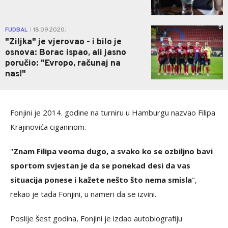
0
FUDBAL
18.09.2020.
|
"Ziljka" je vjerovao - i bilo je
osnova: Borac ispao, ali jasno
poručio: "Evropo, računaj na
nas!"
Fonjini je 2014. godine na turniru u Hamburgu nazvao Filipa
Krajinovića ciganinom.
"
Znam Filipa veoma dugo, a svako ko se ozbiljno bavi
sportom svjestan je da se ponekad desi da vas
situacija ponese i kažete nešto što nema smisla
",
rekao je tada Fonjini, u nameri da se izvini.
Poslije šest godina, Fonjini je izdao autobiografiju