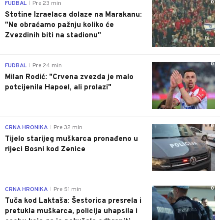
0
FUDBAL
Pre 23 min
|
Stotine Izraelaca dolaze na Marakanu:
"Ne obraćamo pažnju koliko će
Zvezdinih biti na stadionu"
0
FUDBAL
Pre 24 min
|
Milan Rodić: "Crvena zvezda je malo
potcijenila Hapoel, ali prolazi"
0
CRNA HRONIKA
Pre 32 min
|
Tijelo starijeg muškarca pronađeno u
rijeci Bosni kod Zenice
0
CRNA HRONIKA
Pre 51 min
|
Tuča kod Laktaša: Šestorica presrela i
pretukla muškarca, policija uhapsila i