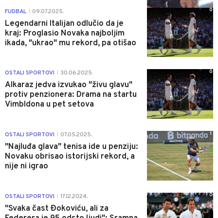
0
FUDBAL
09.07.2025.
|
Legendarni Italijan odlučio da je
kraj: Proglasio Novaka najboljim
ikada, "ukrao" mu rekord, pa otišao
0
OSTALI SPORTOVI
30.06.2025.
|
Alkaraz jedva izvukao "živu glavu"
protiv penzionera: Drama na startu
Vimbldona u pet setova
1
OSTALI SPORTOVI
07.05.2025.
|
"Najluđa glava" tenisa ide u penziju:
Novaku obrisao istorijski rekord, a
nije ni igrao
0
OSTALI SPORTOVI
17.12.2024.
|
"Svaka čast Đokoviću, ali za