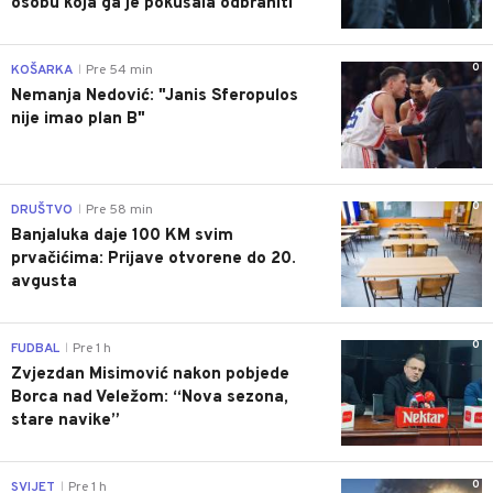
osobu koja ga je pokušala odbraniti
0
KOŠARKA
Pre 54 min
|
Nemanja Nedović: "Janis Sferopulos
nije imao plan B"
0
DRUŠTVO
Pre 58 min
|
Banjaluka daje 100 KM svim
prvačićima: Prijave otvorene do 20.
avgusta
0
FUDBAL
Pre 1 h
|
Zvjezdan Misimović nakon pobjede
Borca nad Veležom: “Nova sezona,
stare navike”
0
SVIJET
Pre 1 h
|