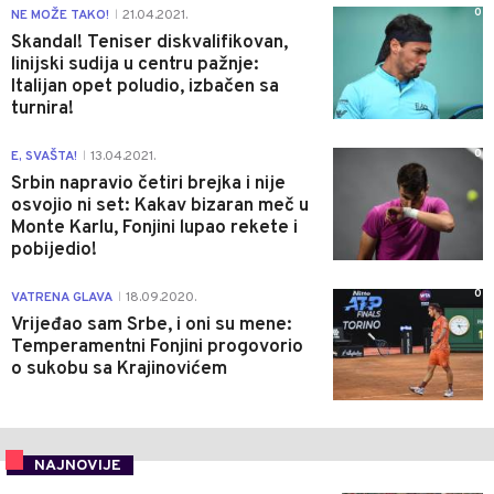
0
NE MOŽE TAKO!
21.04.2021.
|
Skandal! Teniser diskvalifikovan,
linijski sudija u centru pažnje:
Italijan opet poludio, izbačen sa
turnira!
0
E, SVAŠTA!
13.04.2021.
|
Srbin napravio četiri brejka i nije
osvojio ni set: Kakav bizaran meč u
Monte Karlu, Fonjini lupao rekete i
pobijedio!
0
VATRENA GLAVA
18.09.2020.
|
Vrijeđao sam Srbe, i oni su mene:
Temperamentni Fonjini progovorio
o sukobu sa Krajinovićem
NAJNOVIJE