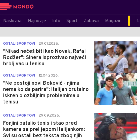
Naslovna
Najnovije
Info
Sport
Zabava
Magazin
M
0
OSTALI SPORTOVI
29.07.2026.
|
"Nikad nećeš biti kao Novak, Rafa i
Rodžer": Sinera isprozivao najveći
brbljivac u tenisu
0
OSTALI SPORTOVI
12.04.2026.
|
"Ne postoji novi Đoković - njima
nema ko da parira": Italijan brutalno
iskren o ozbiljnim problemima u
tenisu
0
OSTALI SPORTOVI
29.09.2025.
|
Fonjini batalio tenis i stao pred
kamere sa prelijepom Italijankom:
Svi su ostali bez teksta zbog njih