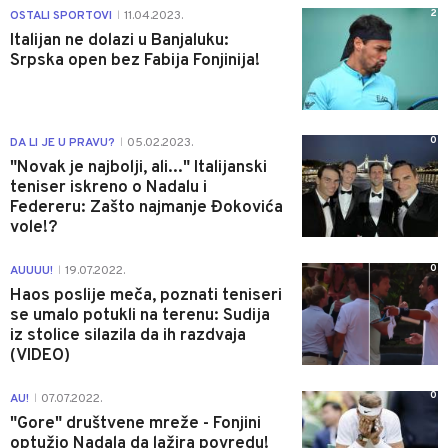
2
OSTALI SPORTOVI
11.04.2023.
|
Italijan ne dolazi u Banjaluku:
Srpska open bez Fabija Fonjinija!
0
DA LI JE U PRAVU?
05.02.2023.
|
"Novak je najbolji, ali..." Italijanski
teniser iskreno o Nadalu i
Federeru: Zašto najmanje Đokovića
vole!?
0
AUUUU!
19.07.2022.
|
Haos poslije meča, poznati teniseri
se umalo potukli na terenu: Sudija
iz stolice silazila da ih razdvaja
(VIDEO)
0
AU!
07.07.2022.
|
"Gore" društvene mreže - Fonjini
optužio Nadala da lažira povredu!