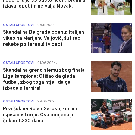
Federera je 95 odsto ljudi": Sramna
izjava, opet im ne valja Novak!
0
OSTALI SPORTOVI
05.11.2024.
|
Skandal na Belgrade openu: Italijan
vikao na Marijanu Veljović, šutirao
rekete po terenu! (video)
0
OSTALI SPORTOVI
01.06.2024.
|
Skandal na grend slemu zbog finala
Lige šampiona; Otišao da gleda
fudbal, zbog toga htjeli da ga
izbace s turnira!
0
OSTALI SPORTOVI
29.05.2023.
|
Prvi šok na Rolan Garosu, Fonjini
ispisao istoriju! Ovu pobjedu je
čekao 1.330 dana