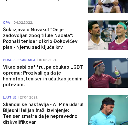
0
OPA
04.02.2022.
|
Šok izjava o Novaku! "On je
zadovoljan zbog titule Nadala":
Poznati teniser otkrio Đokovićev
plan - Njemu sad ključa krv
0
POSLIJE SKANDALA
10.08.2021.
|
Vikao sebi pe**ru, pa obukao LGBT
opremu: Prozivali ga da je
homofob, teniser ih ućutkao jednim
potezom!
0
LJUT JE
27.04.2021.
|
Skandal se nastavlja - ATP na udaru!
Bijesni Italijan traži izvinjenje:
Teniser smatra da je nepravedno
diskvalifikovan