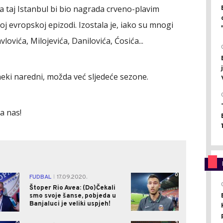
a taj Istanbul bi bio nagrada crveno-plavim
j evropskoj epizodi. Izostala je, iako su mnogi
lovića, Milojevića, Danilovića, Ćosića...
 neki naredni, možda već sljedeće sezone.
a nas!
0
0
FUDBAL
17.09.2020.
|
Štoper Rio Avea: (Do)Čekali
smo svoje šanse, pobjeda u
Banjaluci je veliki uspjeh!