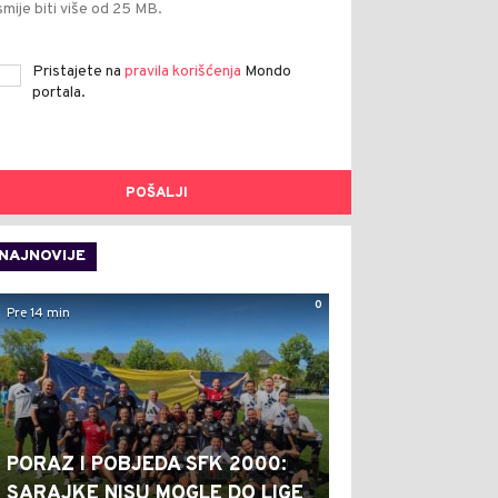
smije biti više od 25 MB.
Pristajete na
pravila korišćenja
Mondo
portala.
POŠALJI
NAJNOVIJE
0
Pre 14 min
PORAZ I POBJEDA SFK 2000:
SARAJKE NISU MOGLE DO LIGE