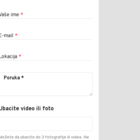
Vaše ime
*
E-mail
*
Lokacija
*
Ubacite video ili foto
Možete da ubacite do 3 fotografije ili videa. Ne