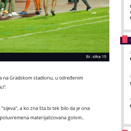
Br. slika: 15
uta na Gradskom stadionu, u određenim
ci".
sijeva", a ko zna šta bi tek bilo da je ona
poluvremena materijalizovana golom...