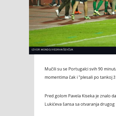
IZVOR: MONDO/VEDRAN ŠEVČUK
Mučili su se Portugalci svih 90 min
momentima čak i "plesali po tankoj ži
Pred golom Pavela Kiseka je znalo da "
Lukićeva šansa sa otvaranja drugog 