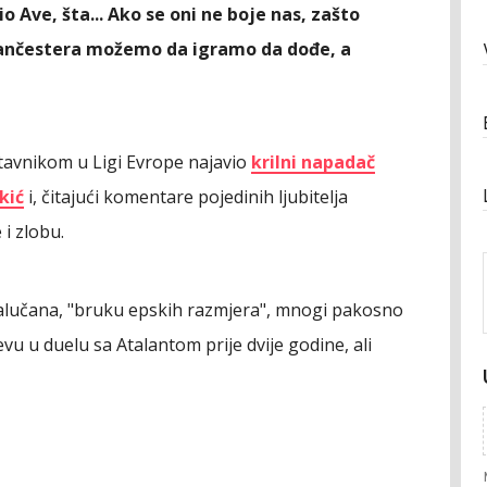
 Ave, šta... Ako se oni ne boje nas, zašto
 Mančestera možemo da igramo da dođe, a
tavnikom u Ligi Evrope najavio
krilni napadač
kić
i, čitajući komentare pojedinih ljubitelja
 i zlobu.
jalučana, "bruku epskih razmjera", mnogi pakosno
evu u duelu sa Atalantom prije dvije godine, ali