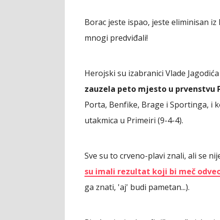
Borac jeste ispao, jeste eliminisan iz 
mnogi predviđali!
Herojski su izabranici Vlade Jagodića
zauzela peto mjesto u prvenstvu 
Porta, Benfike, Brage i Sportinga, i 
utakmica u Primeiri (9-4-4).
Sve su to crveno-plavi znali, ali se ni
su imali rezultat koji bi meč odv
ga znati, 'aj' budi pametan...).