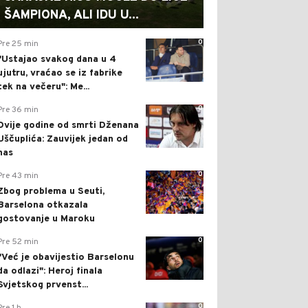
ŠAMPIONA, ALI IDU U...
0
Pre 25 min
"Ustajao svakog dana u 4
ujutru, vraćao se iz fabrike
tek na večeru": Me...
0
Pre 36 min
Dvije godine od smrti Dženana
Uščuplića: Zauvijek jedan od
nas
0
Pre 43 min
Zbog problema u Seuti,
Barselona otkazala
gostovanje u Maroku
0
Pre 52 min
"Već je obavijestio Barselonu
da odlazi": Heroj finala
Svjetskog prvenst...
0