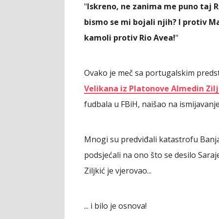
"
Iskreno, ne zanima me puno taj Rio
bismo se mi bojali njih? I protiv
kamoli protiv Rio Avea!
"
Ovako je meč sa portugalskim preds
Velikana iz Platonove Almedin Zilj
fudbala u FBiH, naišao na ismijavanje
Mnogi su predviđali katastrofu Ban
podsjećali na ono što se desilo Saraj
Ziljkić je vjerovao...
... i bilo je osnova!