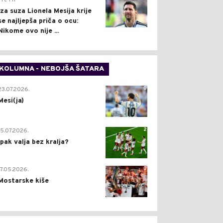
Pre 1 h
Iza suza Lionela Mesija krije
se najljepša priča o ocu:
Nikome ovo nije ...
KOLUMNA - NEBOJŠA ŠATARA
0
23.07.2026.
Mesi(ja)
2
15.07.2026.
Ipak valja bez kralja?
0
17.05.2026.
Mostarske kiše