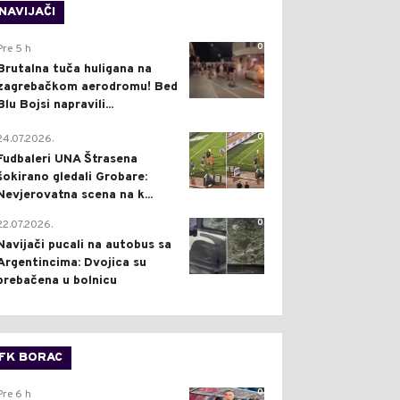
NAVIJAČI
0
Pre 5 h
Brutalna tuča huligana na
zagrebačkom aerodromu! Bed
Blu Bojsi napravili...
0
24.07.2026.
Fudbaleri UNA Štrasena
šokirano gledali Grobare:
Nevjerovatna scena na k...
0
22.07.2026.
Navijači pucali na autobus sa
Argentincima: Dvojica su
prebačena u bolnicu
FK BORAC
0
Pre 6 h