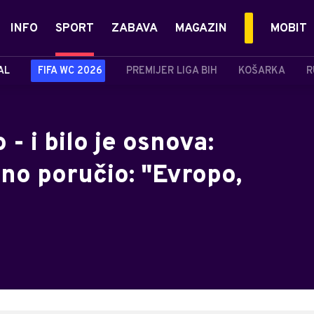
INFO
SPORT
ZABAVA
MAGAZIN
MOBIT
AL
FIFA WC 2026
PREMIJER LIGA BIH
KOŠARKA
R
 - i bilo je osnova:
sno poručio: "Evropo,