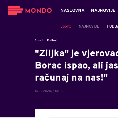
NASLOVNA
NAJNOVIJE
Sport:
NAJNOVIJE
FUDB
Sport
Fudbal
"Ziljka" je vjerovao
Borac ispao, ali ja
računaj na nas!"
18.09.2020. / 10:08