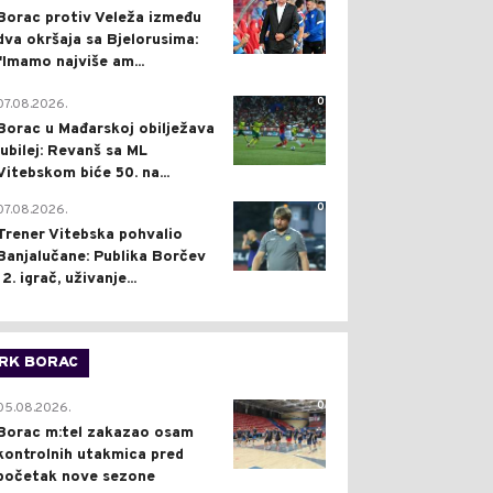
Borac protiv Veleža između
dva okršaja sa Bjelorusima:
"Imamo najviše am...
0
07.08.2026.
Borac u Mađarskoj obilježava
jubilej: Revanš sa ML
Vitebskom biće 50. na...
0
07.08.2026.
Trener Vitebska pohvalio
Banjalučane: Publika Borčev
12. igrač, uživanje...
RK BORAC
0
05.08.2026.
Borac m:tel zakazao osam
kontrolnih utakmica pred
početak nove sezone