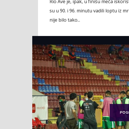
Rio Ave je, ipak, u finišu meča iskori
su u 90. i 96. minutu vadili loptu iz 
nije bilo tako...
POG