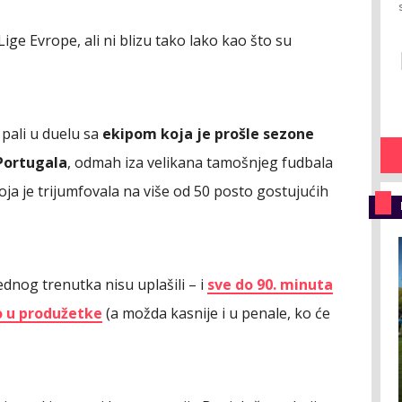
Lige Evrope, ali ni blizu tako lako kao što su
 pali u duelu sa
ekipom koja je prošle sezone
Portugala
, odmah iza velikana tamošnjeg fudbala
koja je trijumfovala na više od 50 posto gostujućih
jednog trenutka nisu uplašili – i
sve do 90. minuta
eo u produžetke
(a možda kasnije i u penale, ko će