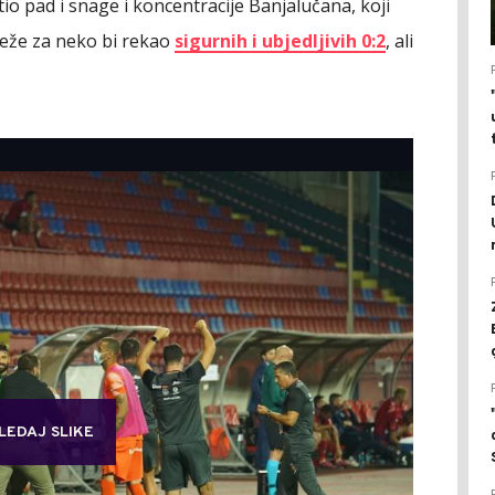
stio pad i snage i koncentracije Banjalučana, koji
mreže za neko bi rekao
sigurnih i ubjedljivih 0:2
, ali
LEDAJ SLIKE