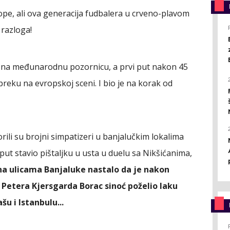
ope, ali ova generacija fudbalera u crveno-plavom
razloga!
 na međunarodnu pozornicu, a prvi put nakon 45
reku na evropskoj sceni. I bio je na korak od
orili su brojni simpatizeri u banjalučkim lokalima
put stavio pištaljku u usta u duelu sa Nikšićanima,
 na ulicama Banjaluke nastalo da je nakon
 Petera Kjersgarda Borac sinoć poželio laku
šu i Istanbulu...