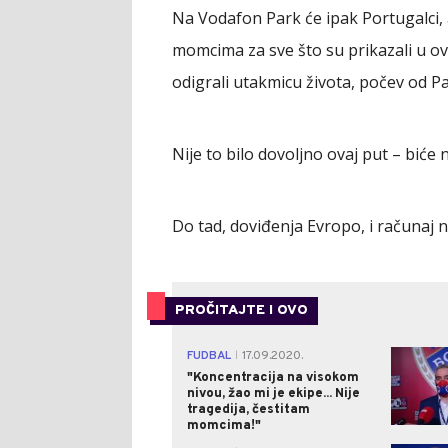
Na Vodafon Park će ipak Portugalci, 
momcima za sve što su prikazali u ovo
odigrali utakmicu života, počev od Pav
Nije to bilo dovoljno ovaj put – biće
Do tad, doviđenja Evropo, i računaj n
PROČITAJTE I OVO
FUDBAL
17.09.2020.
|
"Koncentracija na visokom
nivou, žao mi je ekipe... Nije
tragedija, čestitam
momcima!"