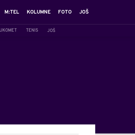
M:TEL
KOLUMNE
FOTO
JOŠ
UKOMET
TENIS
JOŠ