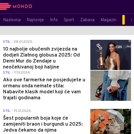
Naslovna
Najnovije
Info
Sport
Zabava
Magazin
M
0
STIL
08.01.2025.
|
10 najbolje obučenih zvijezda na
dodjeli Zlatnog globusa 2025: Od
Demi Mur do Zendaje u
neočekivanoj boji haljine
0
STIL
17.12.2024.
|
Ako ove farmerke ne posjedujete u
ormanu onda nemate stila:
Nabavite klasik model koji će vam
trajati godinama
0
STIL
15.12.2024.
|
Šest popularnih boja koje će
zamijeniti braon i burgundi u 2025:
Jedva čekamo da njima