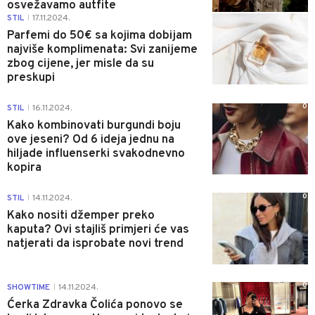
osvežavamo autfite
0
STIL
17.11.2024.
|
Parfemi do 50€ sa kojima dobijam
najviše komplimenata: Svi zanijeme
zbog cijene, jer misle da su
preskupi
0
STIL
16.11.2024.
|
Kako kombinovati burgundi boju
ove jeseni? Od 6 ideja jednu na
hiljade influenserki svakodnevno
kopira
0
STIL
14.11.2024.
|
Kako nositi džemper preko
kaputa? Ovi stajliš primjeri će vas
natjerati da isprobate novi trend
0
SHOWTIME
14.11.2024.
|
Ćerka Zdravka Čolića ponovo se