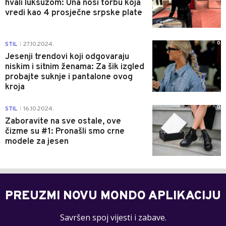
hvali luksuzom: Una nosi torbu koja
vredi kao 4 prosječne srpske plate
0
STIL
27.10.2024.
|
Jesenji trendovi koji odgovaraju
niskim i sitnim ženama: Za šik izgled
probajte suknje i pantalone ovog
kroja
0
STIL
16.10.2024.
|
Zaboravite na sve ostale, ove
čizme su #1: Pronašli smo crne
modele za jesen
PREUZMI NOVU MONDO APLIKACIJU
Savršen spoj vijesti i zabave.