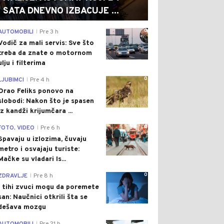
SATA DNEVNO IZBACUJE ...
0
AUTOMOBILI
Pre 3 h
|
Vodič za mali servis: Sve što
treba da znate o motornom
ulju i filterima
0
LJUBIMCI
Pre 4 h
|
Orao Feliks ponovo na
slobodi: Nakon što je spasen
iz kandži krijumčara ...
0
FOTO, VIDEO
Pre 6 h
|
Spavaju u izlozima, čuvaju
metro i osvajaju turiste:
Mačke su vladari Is...
0
ZDRAVLJE
Pre 8 h
|
I tihi zvuci mogu da poremete
san: Naučnici otkrili šta se
dešava mozgu
0
|