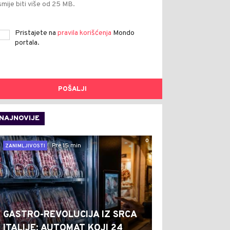
smije biti više od 25 MB.
Pristajete na
pravila korišćenja
Mondo
portala.
POŠALJI
NAJNOVIJE
0
Pre 15 min
ZANIMLJIVOSTI
GASTRO-REVOLUCIJA IZ SRCA
ITALIJE: AUTOMAT KOJI 24