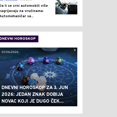
AUTOMOBILI
Pre 21 h
Da li se crni automobili više
zagrijavaju na vrućinama:
Automehaničar sa...
DNEVNI HOROSKOP
0
03.06.2026.
DNEVNI HOROSKOP ZA 3. JUN
2026: JEDAN ZNAK DOBIJA
NOVAC KOJI JE DUGO ČEK...