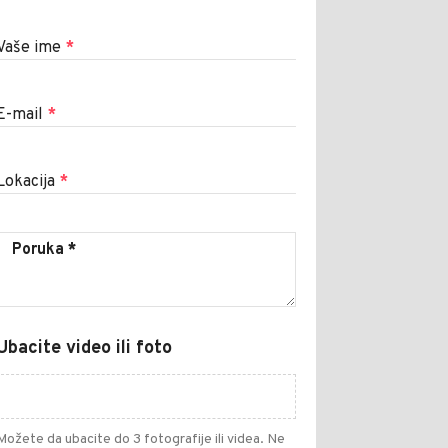
Vaše ime
*
E-mail
*
Lokacija
*
Ubacite video ili foto
Možete da ubacite do 3 fotografije ili videa. Ne