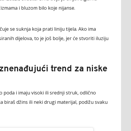
 čizmama i bluzom bilo koje nijanse.
je se suknja koja prati liniju tijela. Ako ima
ranih dijelova, to je još bolje, jer će stvoriti iluziju
iznenađujući trend za niske
poda i imaju visoki ili srednji struk, odlično
 biraš džins ili neki drugi materijal, podižu svaku