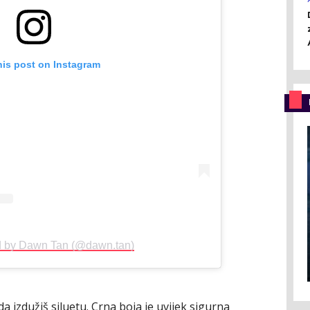
his post on Instagram
d by Dawn Tan (@dawn.tan)
a izdužiš siluetu. Crna boja je uvijek sigurna