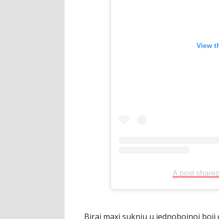
View t
A post share
Biraj maxi suknju u jednobojnoj boji d