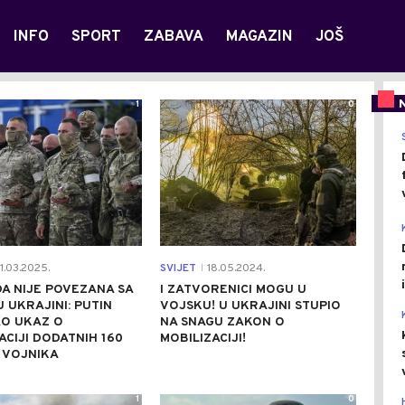
INFO
SPORT
ZABAVA
MAGAZIN
JOŠ
1
0
1.03.2025.
SVIJET
18.05.2024.
|
A NIJE POVEZANA SA
I ZATVORENICI MOGU U
 UKRAJINI: PUTIN
VOJSKU! U UKRAJINI STUPIO
AO UKAZ O
NA SNAGU ZAKON O
CIJI DODATNIH 160
MOBILIZACIJI!
 VOJNIKA
1
0