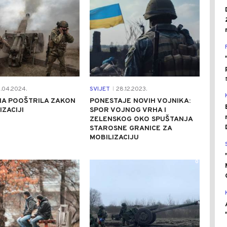
1.04.2024.
SVIJET
28.12.2023.
|
NA POOŠTRILA ZAKON
PONESTAJE NOVIH VOJNIKA:
IZACIJI
SPOR VOJNOG VRHA I
ZELENSKOG OKO SPUŠTANJA
STAROSNE GRANICE ZA
MOBILIZACIJU
1
0