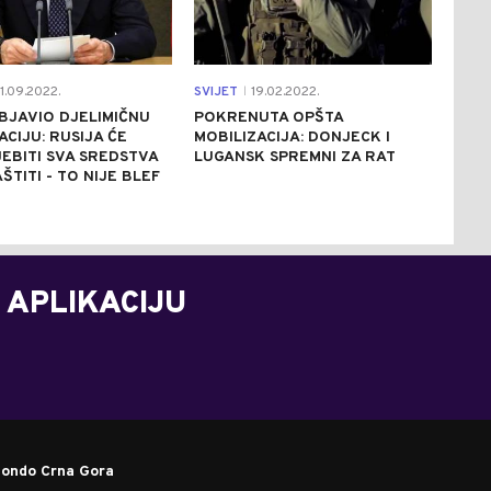
1.09.2022.
SVIJET
19.02.2022.
|
BJAVIO DJELIMIČNU
POKRENUTA OPŠTA
ACIJU: RUSIJA ĆE
MOBILIZACIJA: DONJECK I
EBITI SVA SREDSTVA
LUGANSK SPREMNI ZA RAT
ŠTITI - TO NIJE BLEF
 APLIKACIJU
ondo Crna Gora