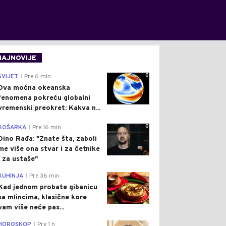
NAJNOVIJE
0
SVIJET
Pre 6 min
|
Dva moćna okeanska
fenomena pokreću globalni
vremenski preokret: Kakva n...
0
KOŠARKA
Pre 16 min
|
Dino Rađa: "Znate šta, zaboli
me više ona stvar i za četnike
i za ustaše"
0
KUHINJA
Pre 36 min
|
Kad jednom probate gibanicu
sa mlincima, klasične kore
vam više neće pas...
0
HOROSKOP
Pre 1 h
|