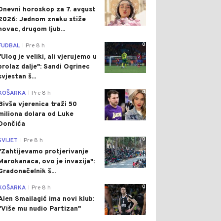
Dnevni horoskop za 7. avgust
2026: Jednom znaku stiže
novac, drugom ljub...
0
FUDBAL
Pre 8 h
|
"Ulog je veliki, ali vjerujemo u
prolaz dalje": Sandi Ogrinec
svjestan š...
0
KOŠARKA
Pre 8 h
|
Bivša vjerenica traži 50
miliona dolara od Luke
Dončića
0
SVIJET
Pre 8 h
|
"Zahtijevamo protjerivanje
Marokanaca, ovo je invazija":
Gradonačelnik š...
0
KOŠARKA
Pre 8 h
|
Alen Smailagić ima novi klub:
"Više mu nudio Partizan"