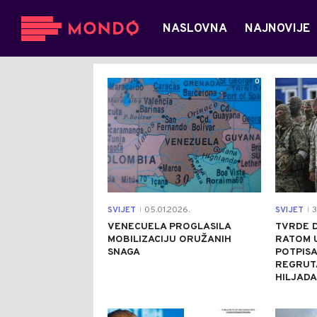
NASLOVNA
NAJNOVIJE
0
SVIJET
05.01.2026.
SVIJET
3
|
|
VENECUELA PROGLASILA
TVRDE D
MOBILIZACIJU ORUŽANIH
RATOM U
SNAGA
POTPIS
REGRUTA
HILJADA
2