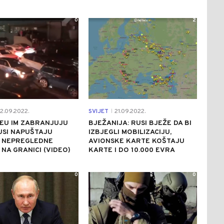
0
2
2.09.2022.
SVIJET
21.09.2022.
|
EU IM ZABRANJUJU
BJEŽANIJA: RUSI BJEŽE DA BI
USI NAPUŠTAJU
IZBJEGLI MOBILIZACIJU,
, NEPREGLEDNE
AVIONSKE KARTE KOŠTAJU
NA GRANICI (VIDEO)
KARTE I DO 10.000 EVRA
0
0