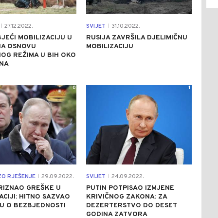
27.12.2022.
SVIJET
31.10.2022.
|
|
BJEĆI MOBILIZACIJU U
RUSIJA ZAVRŠILA DJELIMIČNU
 NA OSNOVU
MOBILIZACIJU
OG REŽIMA U BIH OKO
ENA
0
1
ZO RJEŠENJE
29.09.2022.
SVIJET
24.09.2022.
|
|
RIZNAO GREŠKE U
PUTIN POTPISAO IZMJENE
ACIJI: HITNO SAZVAO
KRIVIČNOG ZAKONA: ZA
U O BEZBJEDNOSTI
DEZERTERSTVO DO DESET
GODINA ZATVORA