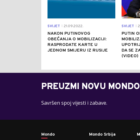
SVIJET
21.09.2022.
SVIJET
2
|
|
NAKON PUTINOVOG
PUTIN O
OBEĆANJA O MOBILIZACIJI:
MOBILIZ
RASPRODATE KARTE U
UPOTRIJ
JEDNOM SMIJERU IZ RUSIJE
DA SE ZA
(VIDEO)
PREUZMI NOVU MONDO
Savršen spoj vijesti i zabave.
Mondo
Mondo Srbija
M