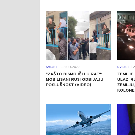
0
SVIJET
23.09.2022.
SVIJET
2
|
|
"ZAŠTO BISMO IŠLI U RAT":
ZEMLJE 
MOBILISANI RUSI ODBIJAJU
ULAZ: R
POSLUŠNOST (VIDEO)
ZEMLJU
KOLONE 
0