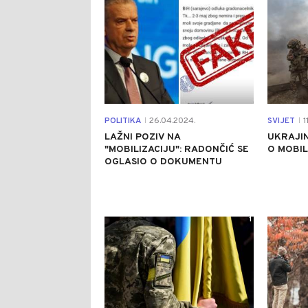
POLITIKA
26.04.2024.
SVIJET
1
|
|
LAŽNI POZIV NA
UKRAJI
"MOBILIZACIJU": RADONČIĆ SE
O MOBIL
OGLASIO O DOKUMENTU
1