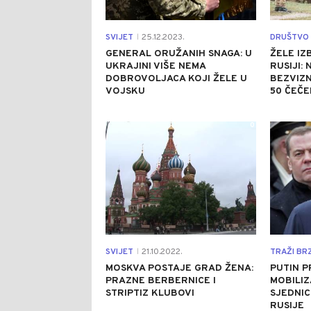
SVIJET
25.12.2023.
DRUŠTVO
|
GENERAL ORUŽANIH SNAGA: U
ŽELE IZ
UKRAJINI VIŠE NEMA
RUSIJI:
DOBROVOLJACA KOJI ŽELE U
BEZVIZN
VOJSKU
50 ČEČ
0
SVIJET
21.10.2022.
TRAŽI BR
|
MOSKVA POSTAJE GRAD ŽENA:
PUTIN P
PRAZNE BERBERNICE I
MOBILIZ
STRIPTIZ KLUBOVI
SJEDNIC
RUSIJE