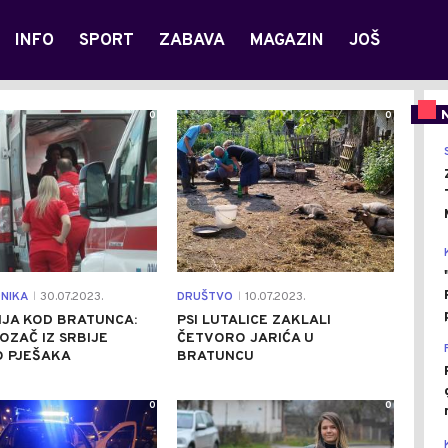
INFO
SPORT
ZABAVA
MAGAZIN
JOŠ
0
0
NIKA
30.07.2023.
DRUŠTVO
10.07.2023.
|
|
IJA KOD BRATUNCA:
PSI LUTALICE ZAKLALI
VOZAČ IZ SRBIJE
ČETVORO JARIĆA U
O PJEŠAKA
BRATUNCU
0
0