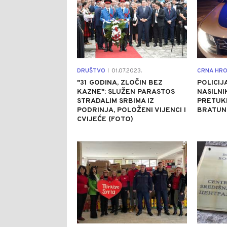
DRUŠTVO
01.07.2023.
CRNA HRO
|
"31 GODINA, ZLOČIN BEZ
POLICIJ
KAZNE": SLUŽEN PARASTOS
NASILNI
STRADALIM SRBIMA IZ
PRETUKL
PODRINJA, POLOŽENI VIJENCI I
BRATUN
CVIJEĆE (FOTO)
0