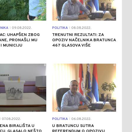
NIKA
09.08.2022.
POLITIKA
08.08.2022.
|
|
AC: UHAPŠEN ZBOG
TRENUTNI REZULTATI: ZA
NE, PRONAŠLI MU
OPOZIV NAČELNIKA BRATUNCA
I MUNICIJU
467 GLASOVA VIŠE
0
0
07.08.2022.
POLITIKA
06.08.2022.
|
|
NA BIRALIŠTA U
U BRATUNCU SUTRA
CU, GLASALO NEŠTO
REFERENDUM O OPOZIVU