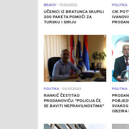
BRAVO!
15.02.2023.
POLITIKA
|
UČENICI IZ BRATUNCA SKUPILI
CIK POT
200 PAKETA POMOĆI ZA
IVANOVI
TURSKU I SIRIJU
PRODAN
0
POLITIKA
05.02.2023.
POLITIKA
|
RANKIĆ ČESTITAO
PRODAN
PRODANOVIĆU: "POLICIJA ĆE
POBJEDU
SE BAVITI NEPRAVILNOSTIMA"
SVAKOG
OBZIRA 
0