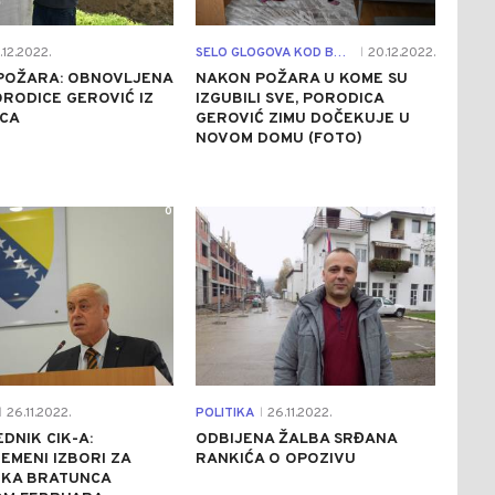
12.2022.
SELO GLOGOVA KOD BRATUNCA
20.12.2022.
|
POŽARA: OBNOVLJENA
NAKON POŽARA U KOME SU
RODICE GEROVIĆ IZ
IZGUBILI SVE, PORODICA
CA
GEROVIĆ ZIMU DOČEKUJE U
NOVOM DOMU (FOTO)
0
0
26.11.2022.
POLITIKA
26.11.2022.
|
|
DNIK CIK-A:
ODBIJENA ŽALBA SRĐANA
EMENI IZBORI ZA
RANKIĆA O OPOZIVU
IKA BRATUNCA