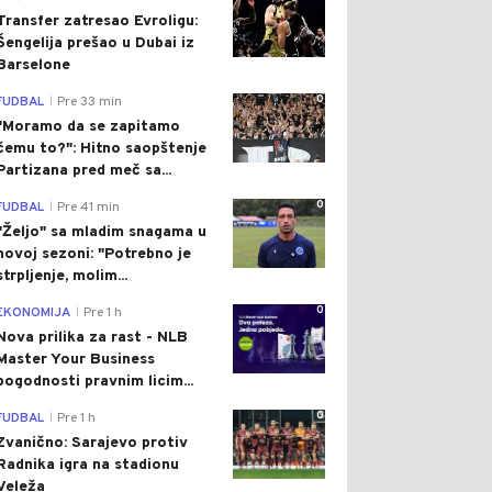
Transfer zatresao Evroligu:
Šengelija prešao u Dubai iz
Barselone
0
FUDBAL
Pre 33 min
|
"Moramo da se zapitamo
čemu to?": Hitno saopštenje
Partizana pred meč sa...
0
FUDBAL
Pre 41 min
|
"Željo" sa mladim snagama u
novoj sezoni: "Potrebno je
strpljenje, molim...
0
EKONOMIJA
Pre 1 h
|
Nova prilika za rast - NLB
Master Your Business
pogodnosti pravnim licim...
0
FUDBAL
Pre 1 h
|
Zvanično: Sarajevo protiv
Radnika igra na stadionu
Veleža