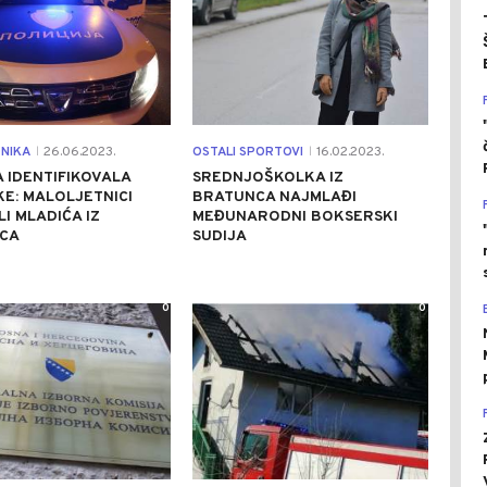
NIKA
26.06.2023.
OSTALI SPORTOVI
16.02.2023.
|
|
A IDENTIFIKOVALA
SREDNJOŠKOLKA IZ
KE: MALOLJETNICI
BRATUNCA NAJMLAĐI
I MLADIĆA IZ
MEĐUNARODNI BOKSERSKI
CA
SUDIJA
0
0