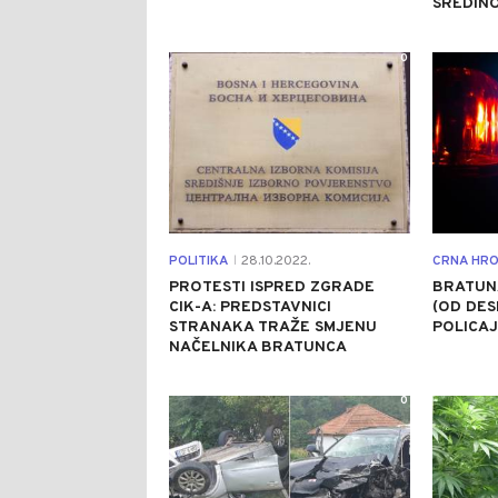
SREDIN
0
POLITIKA
28.10.2022.
CRNA HRO
|
PROTESTI ISPRED ZGRADE
BRATUN
CIK-A: PREDSTAVNICI
(OD DES
STRANAKA TRAŽE SMJENU
POLICA
NAČELNIKA BRATUNCA
0