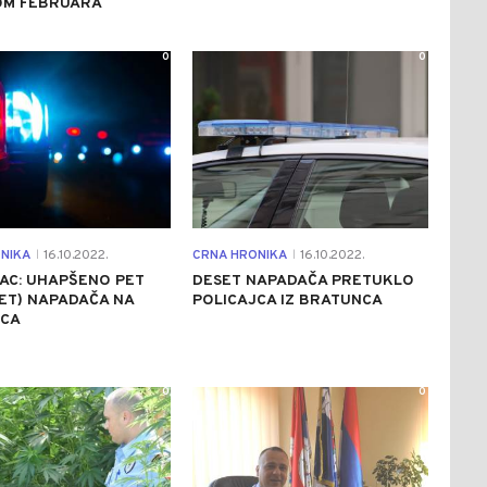
OM FEBRUARA
0
0
NIKA
16.10.2022.
CRNA HRONIKA
16.10.2022.
|
|
AC: UHAPŠENO PET
DESET NAPADAČA PRETUKLO
ET) NAPADAČA NA
POLICAJCA IZ BRATUNCA
JCA
0
0