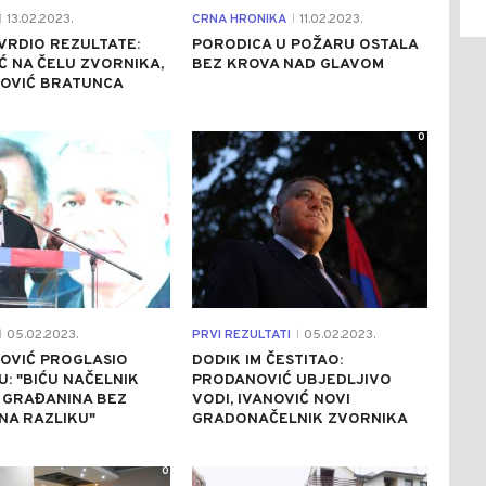
13.02.2023.
CRNA HRONIKA
11.02.2023.
|
|
VRDIO REZULTATE:
PORODICA U POŽARU OSTALA
Ć NA ČELU ZVORNIKA,
BEZ KROVA NAD GLAVOM
OVIĆ BRATUNCA
0
0
05.02.2023.
PRVI REZULTATI
05.02.2023.
|
|
OVIĆ PROGLASIO
DODIK IM ČESTITAO:
: "BIĆU NAČELNIK
PRODANOVIĆ UBJEDLJIVO
 GRAĐANINA BEZ
VODI, IVANOVIĆ NOVI
NA RAZLIKU"
GRADONAČELNIK ZVORNIKA
0
0