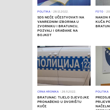
POLITIKA
28.12.2022.
FOTO
20.
|
|
SDS NEĆE UČESTVOVATI NA
NAKON 
VANREDNIM IZBORIMA U
KUĆA PO
ZVORNIKU I BRATUNCU,
BRATUN
POZVALI I GRAĐANE NA
BOJKOT
0
CRNA HRONIKA
28.11.2022.
POLITIKA
|
BRATUNAC: TIJELO DJEVOJKE
PREDSJE
PRONAĐENO U DVORIŠTU
PRIJEVR
KUĆE
NAČELN