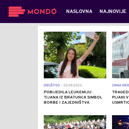
NASLOVNA
NAJNOVIJE
1
DRUŠTVO
02.08.2023.
CRNA HRO
|
POBIJEDILA LEUKEMIJU:
TRAGED
TIJANA IZ BRATUNCA SIMBOL
PIJANI 
BORBE I ZAJEDNIŠTVA
USMRTI
0