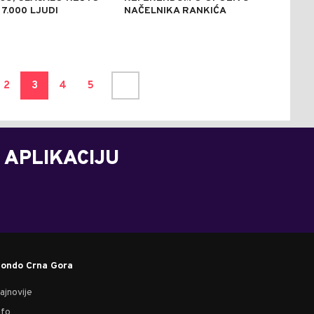
 7.000 LJUDI
NAČELNIKA RANKIĆA
2
3
4
5
 APLIKACIJU
ondo Crna Gora
ajnovije
nfo