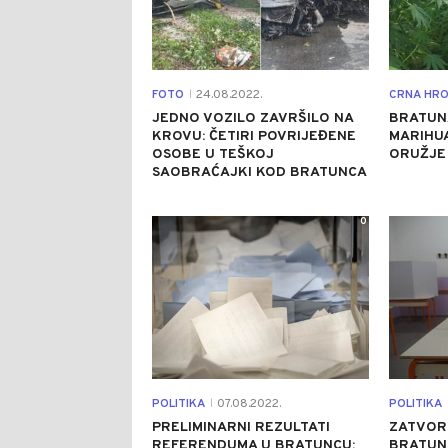
FOTO
24.08.2022.
CRNA HRO
|
JEDNO VOZILO ZAVRŠILO NA
BRATUN
KROVU: ČETIRI POVRIJEĐENE
MARIHUA
OSOBE U TEŠKOJ
ORUŽJE 
SAOBRAĆAJKI KOD BRATUNCA
0
POLITIKA
07.08.2022.
POLITIKA
|
PRELIMINARNI REZULTATI
ZATVORE
REFERENDUMA U BRATUNCU:
BRATUN