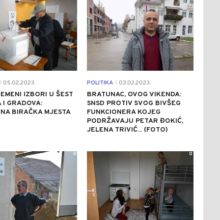
05.02.2023.
POLITIKA
03.02.2023.
|
|
EMENI IZBORI U ŠEST
BRATUNAC, OVOG VIKENDA:
 I GRADOVA:
SNSD PROTIV SVOG BIVŠEG
NA BIRAČKA MJESTA
FUNKCIONERA KOJEG
PODRŽAVAJU PETAR ĐOKIĆ,
JELENA TRIVIĆ... (FOTO)
0
0