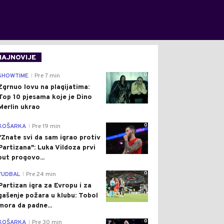
NAJNOVIJE
0
SHOWTIME
Pre 7 min
|
Zgrnuo lovu na plagijatima:
Top 10 pjesama koje je Dino
Merlin ukrao
0
KOŠARKA
Pre 19 min
|
"Znate svi da sam igrao protiv
Partizana": Luka Vildoza prvi
put progovo...
0
FUDBAL
Pre 24 min
|
Partizan igra za Evropu i za
gašenje požara u klubu: Tobol
mora da padne...
0
KOŠARKA
Pre 30 min
|