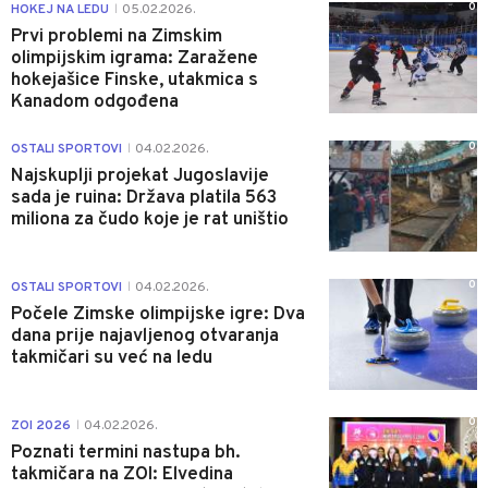
0
HOKEJ NA LEDU
05.02.2026.
|
Prvi problemi na Zimskim
olimpijskim igrama: Zaražene
hokejašice Finske, utakmica s
Kanadom odgođena
0
OSTALI SPORTOVI
04.02.2026.
|
Najskuplji projekat Jugoslavije
sada je ruina: Država platila 563
miliona za čudo koje je rat uništio
0
OSTALI SPORTOVI
04.02.2026.
|
Počele Zimske olimpijske igre: Dva
dana prije najavljenog otvaranja
takmičari su već na ledu
0
ZOI 2026
04.02.2026.
|
Poznati termini nastupa bh.
takmičara na ZOI: Elvedina