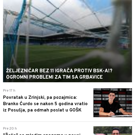
ŽELJEZNIČAR BEZ 11 IGRAČA PROTIV BSK-A!?
OGROMNI PROBLEMI ZA TIM SA GRBAVICE
0
Pre 17 h
Povratak u Zrinjski, pa pozajmica:
Branko Ćurdo se nakon 5 godina vratio
iz Posušja, pa odmah poslat u GOŠK
0
Pre 20 h