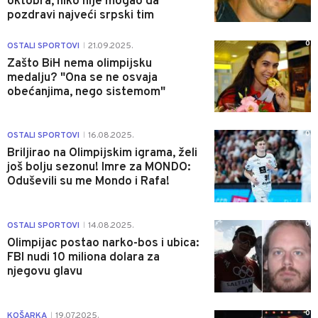
oktobra, niko nije mogao da
pozdravi najveći srpski tim
0
OSTALI SPORTOVI
21.09.2025.
|
Zašto BiH nema olimpijsku
medalju? "Ona se ne osvaja
obećanjima, nego sistemom"
0
OSTALI SPORTOVI
16.08.2025.
|
Briljirao na Olimpijskim igrama, želi
još bolju sezonu! Imre za MONDO:
Oduševili su me Mondo i Rafa!
0
OSTALI SPORTOVI
14.08.2025.
|
Olimpijac postao narko-bos i ubica:
FBI nudi 10 miliona dolara za
njegovu glavu
0
KOŠARKA
19.07.2025.
|