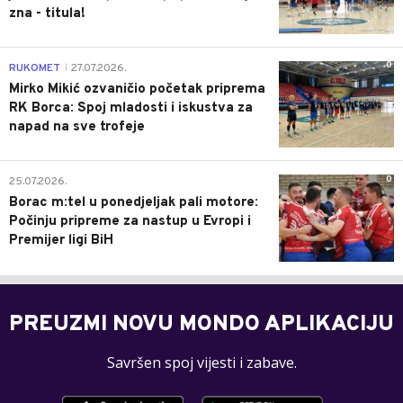
zna - titula!
0
RUKOMET
27.07.2026.
|
Mirko Mikić ozvaničio početak priprema
RK Borca: Spoj mladosti i iskustva za
napad na sve trofeje
0
25.07.2026.
Borac m:tel u ponedjeljak pali motore:
Počinju pripreme za nastup u Evropi i
Premijer ligi BiH
PREUZMI NOVU MONDO APLIKACIJU
Savršen spoj vijesti i zabave.