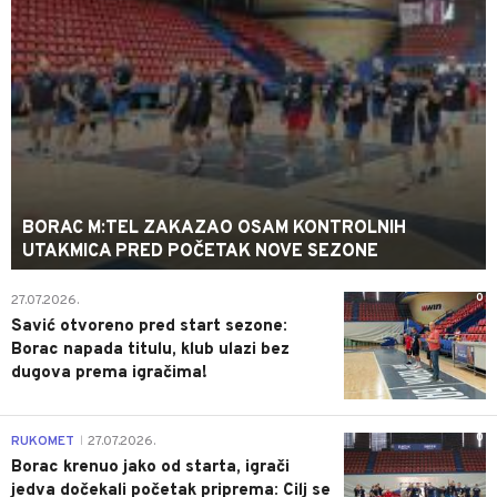
BORAC M:TEL ZAKAZAO OSAM KONTROLNIH
UTAKMICA PRED POČETAK NOVE SEZONE
0
27.07.2026.
Savić otvoreno pred start sezone:
Borac napada titulu, klub ulazi bez
dugova prema igračima!
0
RUKOMET
27.07.2026.
|
Borac krenuo jako od starta, igrači
jedva dočekali početak priprema: Cilj se