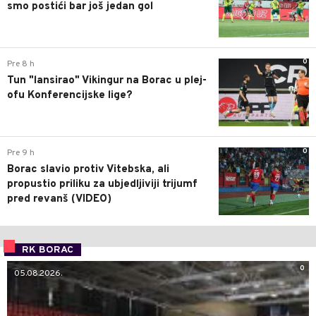
smo postići bar još jedan gol
0
Pre 8 h
Tun "lansirao" Vikingur na Borac u plej-
ofu Konferencijske lige?
0
Pre 9 h
Borac slavio protiv Vitebska, ali
propustio priliku za ubjedljiviji trijumf
pred revanš (VIDEO)
RK BORAC
0
05.08.2026.