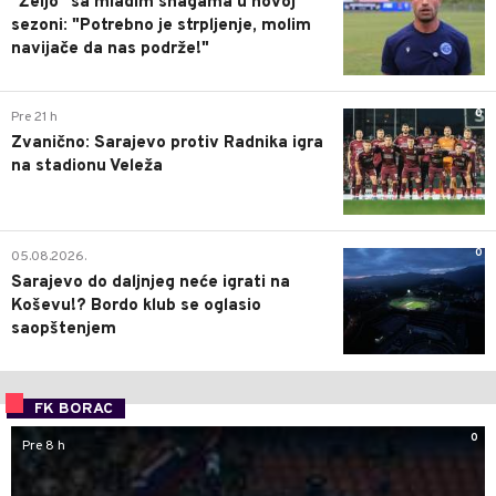
"Željo" sa mladim snagama u novoj
sezoni: "Potrebno je strpljenje, molim
navijače da nas podrže!"
0
Pre 21 h
Zvanično: Sarajevo protiv Radnika igra
na stadionu Veleža
0
05.08.2026.
Sarajevo do daljnjeg neće igrati na
Koševu!? Bordo klub se oglasio
saopštenjem
FK BORAC
0
Pre 8 h