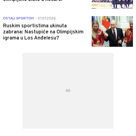
0
OSTALI SPORTOVI
07.07.2026.
|
Ruskim sportistima ukinuta
zabrana: Nastupiće na Olimpijskim
igrama u Los Anđelesu?