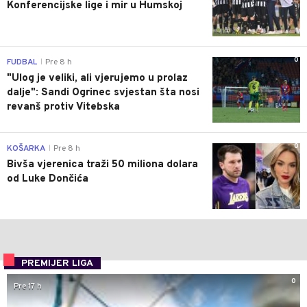
Konferencijske lige i mir u Humskoj
0
FUDBAL
Pre 8 h
|
"Ulog je veliki, ali vjerujemo u prolaz
dalje": Sandi Ogrinec svjestan šta nosi
revanš protiv Vitebska
0
KOŠARKA
Pre 8 h
|
Bivša vjerenica traži 50 miliona dolara
od Luke Dončića
PREMIJER LIGA
0
Pre 17 h