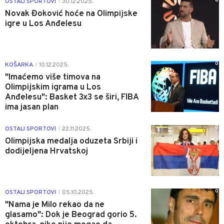
0
OSTALI SPORTOVI
30.12.2025.
|
Novak Đoković hoće na Olimpijske
igre u Los Anđelesu
0
KOŠARKA
10.12.2025.
|
"Imaćemo više timova na
Olimpijskim igrama u Los
Anđelesu": Basket 3x3 se širi, FIBA
ima jasan plan
0
OSTALI SPORTOVI
22.11.2025.
|
Olimpijska medalja oduzeta Srbiji i
dodijeljena Hrvatskoj
0
OSTALI SPORTOVI
05.10.2025.
|
"Nama je Milo rekao da ne
glasamo": Dok je Beograd gorio 5.