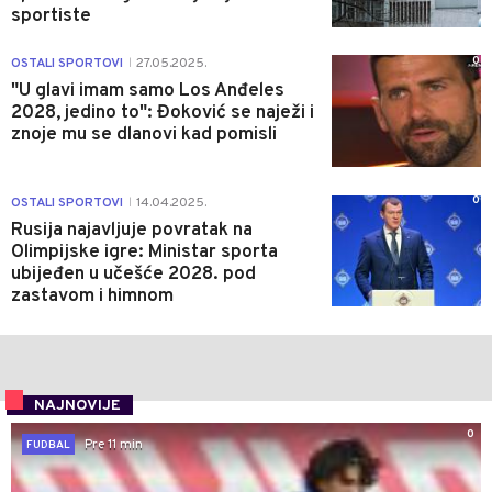
sportiste
0
OSTALI SPORTOVI
27.05.2025.
|
"U glavi imam samo Los Anđeles
2028, jedino to": Đoković se naježi i
znoje mu se dlanovi kad pomisli
0
OSTALI SPORTOVI
14.04.2025.
|
Rusija najavljuje povratak na
Olimpijske igre: Ministar sporta
ubijeđen u učešće 2028. pod
zastavom i himnom
NAJNOVIJE
0
Pre 11 min
FUDBAL