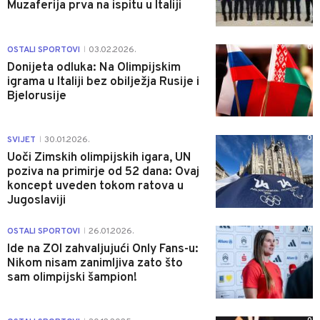
Muzaferija prva na ispitu u Italiji
0
OSTALI SPORTOVI
03.02.2026.
|
Donijeta odluka: Na Olimpijskim
igrama u Italiji bez obilježja Rusije i
Bjelorusije
0
SVIJET
30.01.2026.
|
Uoči Zimskih olimpijskih igara, UN
poziva na primirje od 52 dana: Ovaj
koncept uveden tokom ratova u
Jugoslaviji
0
OSTALI SPORTOVI
26.01.2026.
|
Ide na ZOI zahvaljujući Only Fans-u:
Nikom nisam zanimljiva zato što
sam olimpijski šampion!