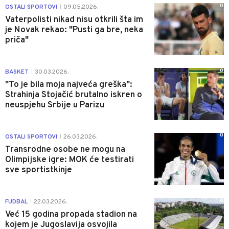
0
OSTALI SPORTOVI
09.05.2026.
|
Vaterpolisti nikad nisu otkrili šta im
je Novak rekao: "Pusti ga bre, neka
priča"
0
BASKET
30.03.2026.
|
"To je bila moja najveća greška":
Strahinja Stojačić brutalno iskren o
neuspjehu Srbije u Parizu
0
OSTALI SPORTOVI
26.03.2026.
|
Transrodne osobe ne mogu na
Olimpijske igre: MOK će testirati
sve sportistkinje
0
FUDBAL
22.03.2026.
|
Već 15 godina propada stadion na
kojem je Jugoslavija osvojila