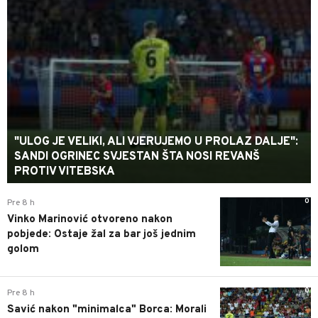
"ULOG JE VELIKI, ALI VJERUJEMO U PROLAZ DALJE":
SANDI OGRINEC SVJESTAN ŠTA NOSI REVANŠ
PROTIV VITEBSKA
0
Pre 8 h
Vinko Marinović otvoreno nakon
pobjede: Ostaje žal za bar još jednim
golom
0
Pre 8 h
Savić nakon "minimalca" Borca: Morali