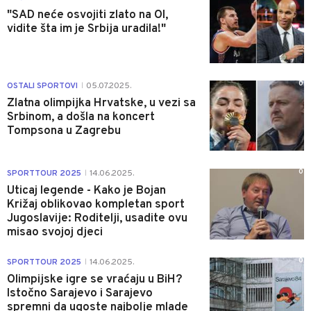
"SAD neće osvojiti zlato na OI,
vidite šta im je Srbija uradila!"
0
OSTALI SPORTOVI
05.07.2025.
|
Zlatna olimpijka Hrvatske, u vezi sa
Srbinom, a došla na koncert
Tompsona u Zagrebu
0
SPORTTOUR 2025
14.06.2025.
|
Uticaj legende - Kako je Bojan
Križaj oblikovao kompletan sport
Jugoslavije: Roditelji, usadite ovu
misao svojoj djeci
0
SPORTTOUR 2025
14.06.2025.
|
Olimpijske igre se vraćaju u BiH?
Istočno Sarajevo i Sarajevo
spremni da ugoste najbolje mlade