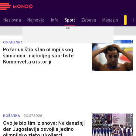
Naslovna
Najnovije
Info
Sport
Zabava
Magazin
M
0
OSTALI SPORTOVI
05.08.2026.
|
Požar uništio stan olimpijskog
šampiona i najboljeg sportiste
Komonvelta u istoriji
0
KOŠARKA
30.07.2026.
|
Ovo je bio tim iz snova: Na današnji
dan Jugoslavija osvojila jedino
olimpijsko zlato u košarci