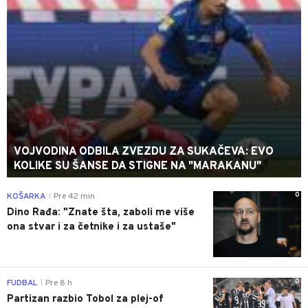
VOJVODINA ODBILA ZVEZDU ZA SUKAČEVA: EVO
KOLIKE SU ŠANSE DA STIGNE NA "MARAKANU"
0
KOŠARKA
Pre 42 min
|
Dino Rađa: "Znate šta, zaboli me više
ona stvar i za četnike i za ustaše"
0
FUDBAL
Pre 8 h
|
Partizan razbio Tobol za plej-of