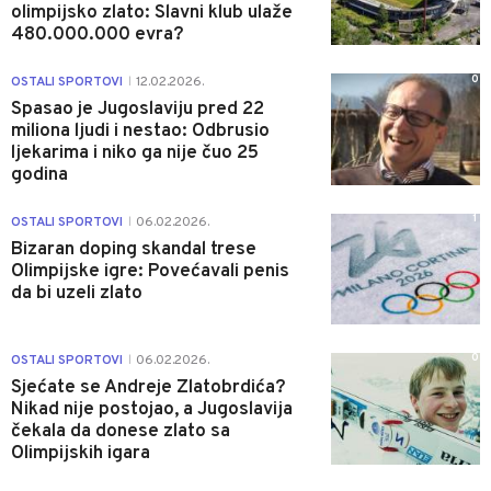
olimpijsko zlato: Slavni klub ulaže
480.000.000 evra?
0
OSTALI SPORTOVI
12.02.2026.
|
Spasao je Jugoslaviju pred 22
miliona ljudi i nestao: Odbrusio
ljekarima i niko ga nije čuo 25
godina
1
OSTALI SPORTOVI
06.02.2026.
|
Bizaran doping skandal trese
Olimpijske igre: Povećavali penis
da bi uzeli zlato
0
OSTALI SPORTOVI
06.02.2026.
|
Sjećate se Andreje Zlatobrdića?
Nikad nije postojao, a Jugoslavija
čekala da donese zlato sa
Olimpijskih igara