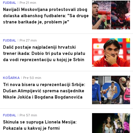
0
FUDBAL
Pre 21 min
|
Navijači Moskovljana protestovali zbog
dolaska albanskog fudbalera: "Sa druge
strane barikade je, problem je"
0
FUDBAL
Pre 27 min
|
Dalić postaje najplaćeniji hrvatski
trener ikada: Dobio tri puta veću platu
da vodi reprezentaciju u kojoj je Srbin
0
KOŠARKA
Pre 50 min
|
Tri nova bisera u reprezentaciji Srbije:
Dušan Alimpijević sprema nasljednike
Nikole Jokića i Bogdana Bogdanovića
0
FUDBAL
Pre 57 min
|
Skinula se supruga Lionela Mesija:
Pokazala u kakvoj je formi