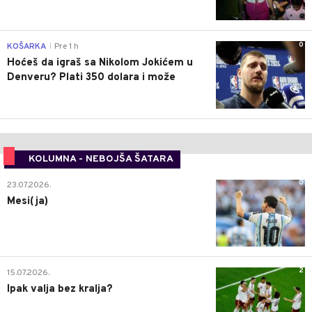
0
KOŠARKA
Pre 1 h
|
Hoćeš da igraš sa Nikolom Jokićem u
Denveru? Plati 350 dolara i može
KOLUMNA - NEBOJŠA ŠATARA
0
23.07.2026.
Mesi(ja)
2
15.07.2026.
Ipak valja bez kralja?