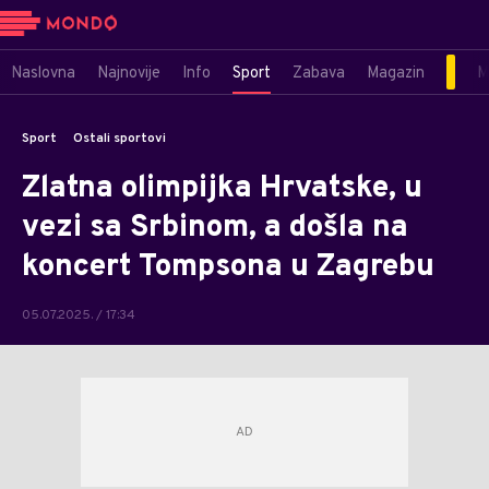
Naslovna
Najnovije
Info
Sport
Zabava
Magazin
M
Sport
Ostali sportovi
Zlatna olimpijka Hrvatske, u
vezi sa Srbinom, a došla na
koncert Tompsona u Zagrebu
05.07.2025. / 17:34