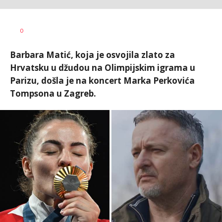
Nebojša
AUTOR
0
Šatara
Barbara Matić, koja je osvojila zlato za
Hrvatsku u džudou na Olimpijskim igrama u
Parizu, došla je na koncert Marka Perkovića
Tompsona u Zagreb.