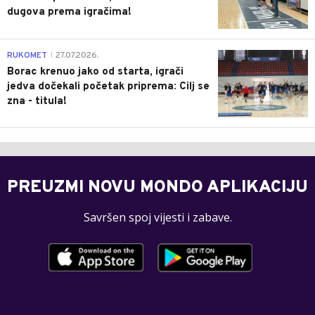
dugova prema igračima!
0
RUKOMET
27.07.2026.
|
Borac krenuo jako od starta, igrači
jedva dočekali početak priprema: Cilj se
zna - titula!
PREUZMI NOVU MONDO APLIKACIJU
Savršen spoj vijesti i zabave.