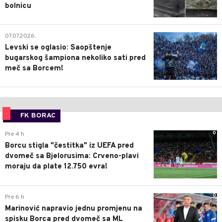
bolnicu
1
07.07.2026.
Levski se oglasio: Saopštenje
bugarskog šampiona nekoliko sati pred
meč sa Borcem!
FK BORAC
0
Pre 4 h
Borcu stigla "čestitka" iz UEFA pred
dvomeč sa Bjelorusima: Crveno-plavi
moraju da plate 12.750 evra!
0
Pre 6 h
Marinović napravio jednu promjenu na
spisku Borca pred dvomeč sa ML