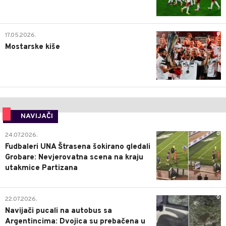
0
17.05.2026.
Mostarske kiše
NAVIJAČI
0
24.07.2026.
Fudbaleri UNA Štrasena šokirano gledali
Grobare: Nevjerovatna scena na kraju
utakmice Partizana
0
22.07.2026.
Navijači pucali na autobus sa
Argentincima: Dvojica su prebačena u