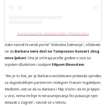
A post shared by Barbara Matić (@barbimatic)
Kako navodi hrvatski portal "Slobodna Dalmacija", očekivalo
se da
Barbara neće doći na Tompsonov koncert zbog
nove ljubavi
. Ona je od kraja prošle godine u vezi sa
srpskim džudistom i sudijom
Filipom Đinovićem
.
"Bio je to šok, jer je Barbara neočekivano prekinula vjeridbu
sa dugododišnjim partnerom i kolegom Franom Vugdelijom.
Međutim, vidi se da su Barbara i Filip srećni i da im je lijepo
u vezi, nema mržnje ni nerazumijevanja što pokazuje njen
dolazak u Zagreb", navodi se u tekstu.