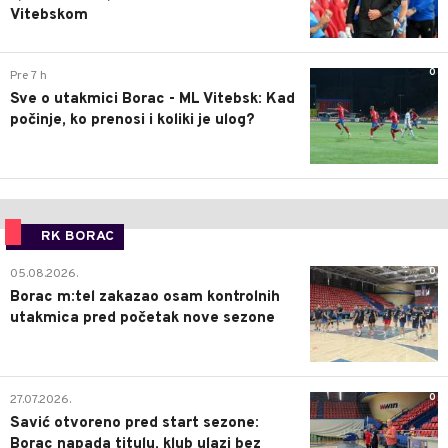
Vitebskom
0
Pre 7 h
Sve o utakmici Borac - ML Vitebsk: Kad
počinje, ko prenosi i koliki je ulog?
RK BORAC
0
05.08.2026.
Borac m:tel zakazao osam kontrolnih
utakmica pred početak nove sezone
0
27.07.2026.
Savić otvoreno pred start sezone:
Borac napada titulu, klub ulazi bez