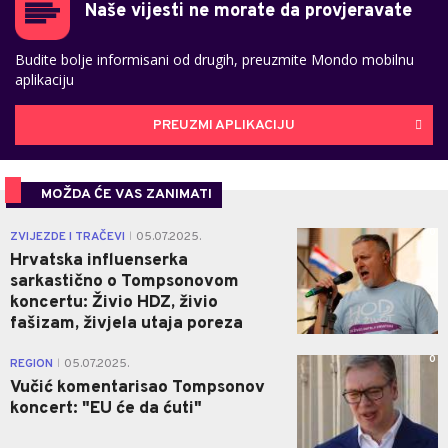
Naše vijesti ne morate da provjeravate
Budite bolje informisani od drugih, preuzmite Mondo mobilnu
aplikaciju
PREUZMI APLIKACIJU
MOŽDA ĆE VAS ZANIMATI
0
ZVIJEZDE I TRAČEVI
05.07.2025.
|
Hrvatska influenserka
sarkastično o Tompsonovom
koncertu: Živio HDZ, živio
fašizam, živjela utaja poreza
0
REGION
05.07.2025.
|
Vučić komentarisao Tompsonov
koncert: "EU će da ćuti"