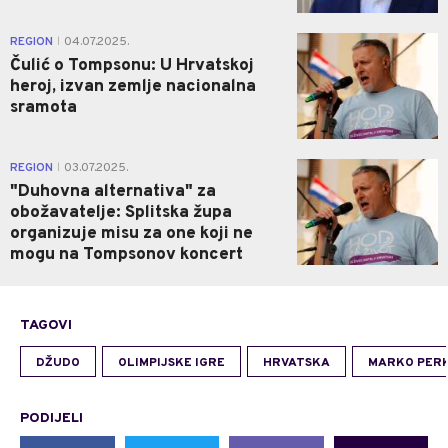
0
REGION
04.07.2025.
|
Čulić o Tompsonu: U Hrvatskoj
heroj, izvan zemlje nacionalna
sramota
0
REGION
03.07.2025.
|
"Duhovna alternativa" za
obožavatelje: Splitska župa
organizuje misu za one koji ne
mogu na Tompsonov koncert
TAGOVI
DŽUDO
OLIMPIJSKE IGRE
HRVATSKA
MARKO PERK
PODIJELI