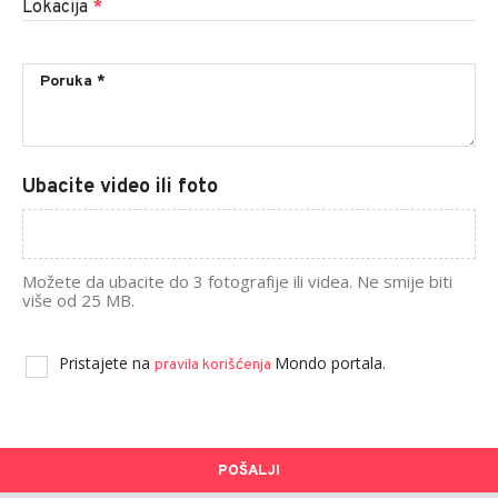
Lokacija
*
Ubacite video ili foto
Možete da ubacite do 3 fotografije ili videa. Ne smije biti
više od 25 MB.
Pristajete na
Mondo portala.
pravila korišćenja
POŠALJI