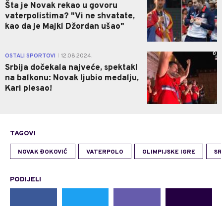
Šta je Novak rekao u govoru
vaterpolistima? "Vi ne shvatate,
kao da je Majkl Džordan ušao"
0
OSTALI SPORTOVI
12.08.2024.
|
Srbija dočekala najveće, spektakl
na balkonu: Novak ljubio medalju,
Kari plesao!
TAGOVI
NOVAK ĐOKOVIĆ
VATERPOLO
OLIMPIJSKE IGRE
SR
PODIJELI