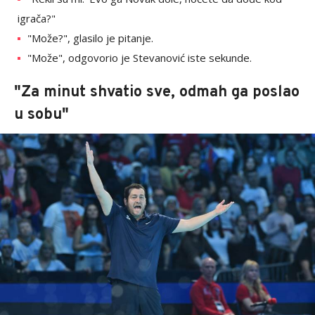
igrača?"
"Može?", glasilo je pitanje.
"Može", odgovorio je Stevanović iste sekunde.
"Za minut shvatio sve, odmah ga poslao
u sobu"