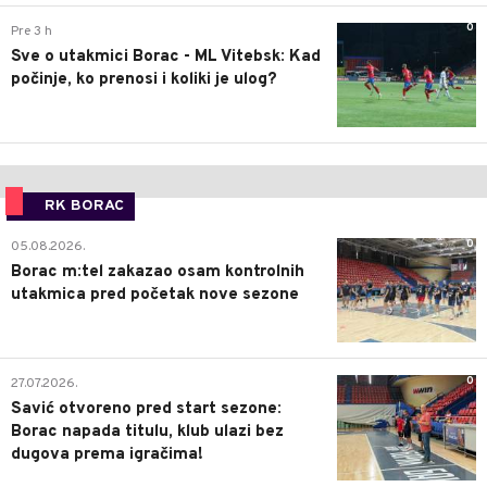
0
Pre 3 h
Sve o utakmici Borac - ML Vitebsk: Kad
počinje, ko prenosi i koliki je ulog?
RK BORAC
0
05.08.2026.
Borac m:tel zakazao osam kontrolnih
utakmica pred početak nove sezone
0
27.07.2026.
Savić otvoreno pred start sezone:
Borac napada titulu, klub ulazi bez
dugova prema igračima!