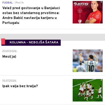
0
FUDBAL
Pre 1 h
|
Velež pred gostovanje u Banjaluci
ostao bez standarnog prvotimca:
Andro Babić nastavlja karijeru u
Portugalu
KOLUMNA - NEBOJŠA ŠATARA
0
23.07.2026.
Mesi(ja)
2
15.07.2026.
Ipak valja bez kralja?