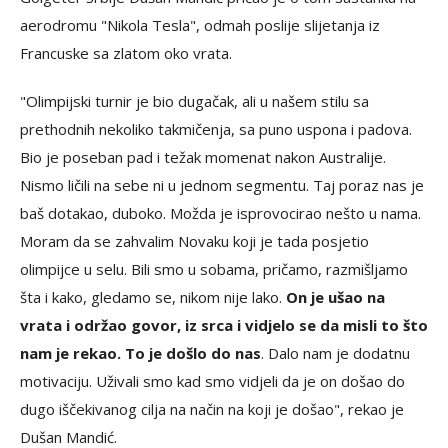
aerodromu "Nikola Tesla", odmah poslije slijetanja iz
Francuske sa zlatom oko vrata.
"Olimpijski turnir je bio dugačak, ali u našem stilu sa
prethodnih nekoliko takmičenja, sa puno uspona i padova.
Bio je poseban pad i težak momenat nakon Australije.
Nismo ličili na sebe ni u jednom segmentu. Taj poraz nas je
baš dotakao, duboko. Možda je isprovocirao nešto u nama.
Moram da se zahvalim Novaku koji je tada posjetio
olimpijce u selu. Bili smo u sobama, pričamo, razmišljamo
šta i kako, gledamo se, nikom nije lako.
On je ušao na
vrata i održao govor, iz srca i vidjelo se da misli to što
nam je rekao. To je došlo do nas
. Dalo nam je dodatnu
motivaciju. Uživali smo kad smo vidjeli da je on došao do
dugo iščekivanog cilja na način na koji je došao", rekao je
Dušan Mandić.