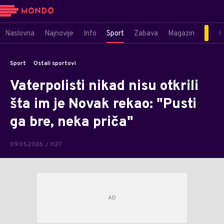
Naslovna
Najnovije
Info
Sport
Zabava
Magazin
M
Sport
Ostali sportovi
Vaterpolisti nikad nisu otkrili
šta im je Novak rekao: "Pusti
ga bre, neka priča"
09.05.2026. / 11:27