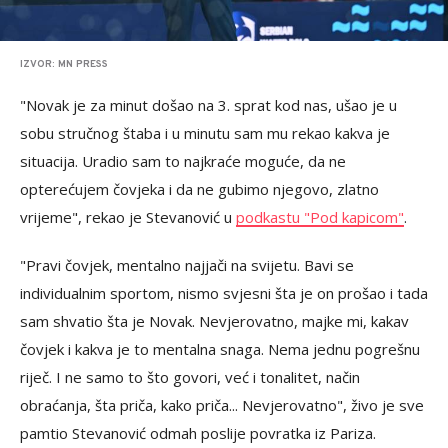
IZVOR: MN PRESS
"Novak je za minut došao na 3. sprat kod nas, ušao je u
sobu stručnog štaba i u minutu sam mu rekao kakva je
situacija. Uradio sam to najkraće moguće, da ne
opterećujem čovjeka i da ne gubimo njegovo, zlatno
vrijeme", rekao je Stevanović u
podkastu "Pod kapicom"
.
"Pravi čovjek, mentalno najjači na svijetu. Bavi se
individualnim sportom, nismo svjesni šta je on prošao i tada
sam shvatio šta je Novak. Nevjerovatno, majke mi, kakav
čovjek i kakva je to mentalna snaga. Nema jednu pogrešnu
riječ. I ne samo to što govori, već i tonalitet, način
obraćanja, šta priča, kako priča... Nevjerovatno", živo je sve
pamtio Stevanović odmah poslije povratka iz Pariza.