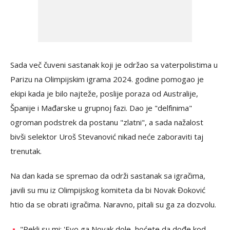
Sada več čuveni sastanak koji je održao sa vaterpolistima u
Parizu na Olimpijskim igrama 2024. godine pomogao je
ekipi kada je bilo najteže, poslije poraza od Australije,
Španije i Mađarske u grupnoj fazi. Dao je "delfinima"
ogroman podstrek da postanu "zlatni", a sada nažalost
bivši selektor Uroš Stevanović nikad neće zaboraviti taj
trenutak.
Na dan kada se spremao da održi sastanak sa igračima,
javili su mu iz Olimpijskog komiteta da bi Novak Đoković
htio da se obrati igračima. Naravno, pitali su ga za dozvolu.
"Rekli su mi: 'Evo ga Novak dole, hoćete da dođe kod