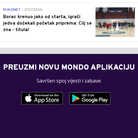
0
RUKOMET
27.07.2026.
|
Borac krenuo jako od starta, igrači
jedva dočekali početak priprema: Cilj se
zna - titula!
PREUZMI NOVU MONDO APLIKACIJU
Savršen spoj vijesti i zabave.