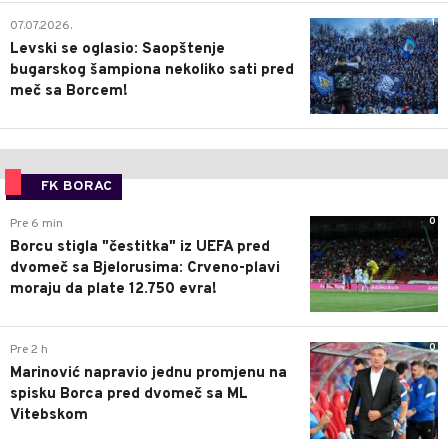
1
07.07.2026.
Levski se oglasio: Saopštenje
bugarskog šampiona nekoliko sati pred
meč sa Borcem!
FK BORAC
0
Pre 6 min
Borcu stigla "čestitka" iz UEFA pred
dvomeč sa Bjelorusima: Crveno-plavi
moraju da plate 12.750 evra!
0
Pre 2 h
Marinović napravio jednu promjenu na
spisku Borca pred dvomeč sa ML
Vitebskom