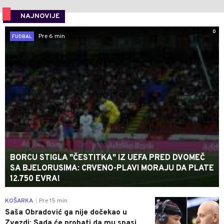
NAJNOVIJE
0
Pre 6 min
FUDBAL
BORCU STIGLA "ČESTITKA" IZ UEFA PRED DVOMEČ
SA BJELORUSIMA: CRVENO-PLAVI MORAJU DA PLATE
12.750 EVRA!
0
KOŠARKA
Pre 15 min
|
Saša Obradović ga nije dočekao u
Zvezdi: Sada će probati da mu spasi