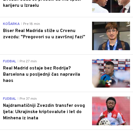
karijeru u Izraelu
0
KOŠARKA
Pre 18 min
|
Biser Real Madrida stiže u Crvenu
zvezdu: "Pregovori su u završnoj fazi"
0
FUDBAL
Pre 27 min
|
Real Madrid ostaje bez Rodrija?
Barselona u posljednji čas napravila
haos
0
FUDBAL
Pre 37 min
|
Najdramatičniji Zvezdin transfer ovog
ljeta: Ukrajinske kriptovalute i let do
Minhena iz inata