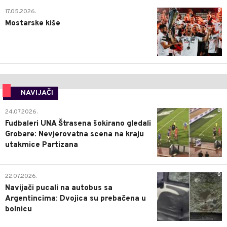
0
17.05.2026.
Mostarske kiše
NAVIJAČI
0
24.07.2026.
Fudbaleri UNA Štrasena šokirano gledali
Grobare: Nevjerovatna scena na kraju
utakmice Partizana
0
22.07.2026.
Navijači pucali na autobus sa
Argentincima: Dvojica su prebačena u
bolnicu