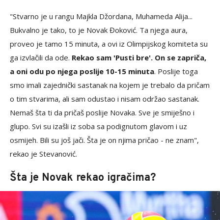
"Stvarno je u rangu Majkla Džordana, Muhameda Alija...
Bukvalno je tako, to je Novak Đoković. Ta njega aura,
proveo je tamo 15 minuta, a ovi iz Olimpijskog komiteta su
ga izvlačili da ode.
Rekao sam 'Pusti bre'. On se zapriča,
a oni odu po njega poslije 10-15 minuta
. Poslije toga
smo imali zajednički sastanak na kojem je trebalo da pričam
o tim stvarima, ali sam odustao i nisam održao sastanak.
Nemaš šta ti da pričaš poslije Novaka. Sve je smiješno i
glupo. Svi su izašli iz soba sa podignutom glavom i uz
osmijeh. Bili su još jači. Šta je on njima pričao - ne znam",
rekao je Stevanović.
Šta je Novak rekao igračima?