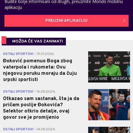
Budite bolje informisani od drugih, preuzmite Mondo mobilnu
aplikaciju
PREUZMI APLIKACIJU
MOŽDA ĆE VAS ZANIMATI
0
OSTALI SPORTOVI
19.01.2026.
|
Đoković pomenuo Boga zbog
vaterpola i rukometa: Ovu
njegovu poruku moraju da čuju
srpski sportisti
0
OSTALI SPORTOVI
16.08.2024.
|
Otkazao sam sastanak, šta ja da
pričam poslije Đokovića?
Selektor otkrio detalje, ovaj
govor sve je promijenio
0
OSTALI SPORTOVI
14.08.2024.
|