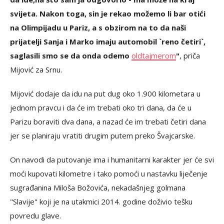
svijeta. Nakon toga, sin je rekao možemo li bar otići
na Olimpijadu u Pariz, a s obzirom na to da naši
prijatelji Sanja i Marko imaju automobil `reno četiri`,
saglasili smo se da onda odemo
oldtajmerom
"
, priča
Mijović za Srnu.
Mijović dodaje da idu na put dug oko 1.900 kilometara u
jednom pravcu i da će im trebati oko tri dana, da će u
Parizu boraviti dva dana, a nazad će im trebati četiri dana
jer se planiraju vratiti drugim putem preko Švajcarske.
On navodi da putovanje ima i humanitarni karakter jer će svi
moći kupovati kilometre i tako pomoći u nastavku liječenje
sugrađanina Miloša Božovića, nekadašnjeg golmana
"Slavije" koji je na utakmici 2014. godine doživio tešku
povredu glave.