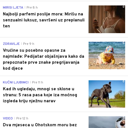
0
MIRISI LJETA
Pre 8 h
|
Najbolji parfemi poslije mora: Mirišu na
senzualni luksuz, savršeni uz preplanuli
ten
0
ZDRAVLJE
Pre 9 h
|
Vrućine su posebno opasne za
najmlađe: Pedijatar objašnjava kako da
prepoznate prve znake pregrijavanja
kod djece
0
KUĆNI LJUBIMCI
Pre 11 h
|
Kad ih ugledaju, mnogi se sklone u
stranu: 5 rasa pasa koje iza moćnog
izgleda kriju nježnu narav
0
VIDEO
Pre 12 h
|
Dva mjeseca u Ohotskom moru bez