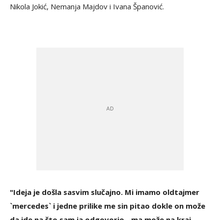
Nikola Jokić, Nemanja Majdov i Ivana Španović.
"Ideja je došla sasvim slučajno. Mi imamo oldtajmer
`mercedes` i jedne prilike me sin pitao dokle on može
da ide,na što sam ja odgovorio - ma može na kraj