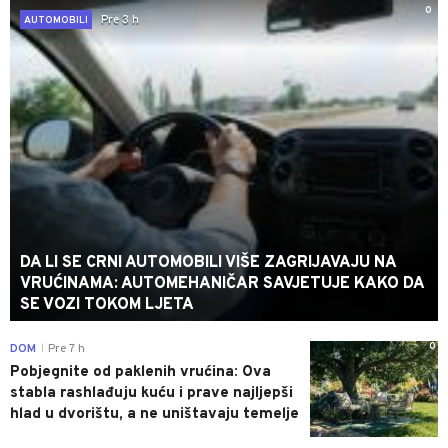
0
Pre 3 h
AUTOMOBILI
DA LI SE CRNI AUTOMOBILI VIŠE ZAGRIJAVAJU NA
VRUĆINAMA: AUTOMEHANIČAR SAVJETUJE KAKO DA
SE VOZI TOKOM LJETA
0
DOM
Pre 7 h
|
Pobjegnite od paklenih vrućina: Ova
stabla rashlađuju kuću i prave najljepši
hlad u dvorištu, a ne uništavaju temelje