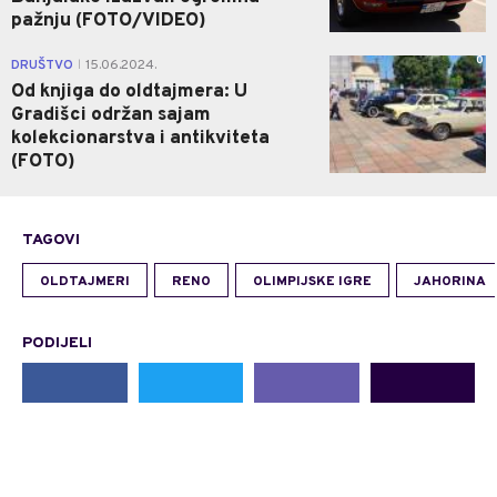
pažnju (FOTO/VIDEO)
0
DRUŠTVO
15.06.2024.
|
Od knjiga do oldtajmera: U
Gradišci održan sajam
kolekcionarstva i antikviteta
(FOTO)
TAGOVI
OLDTAJMERI
RENO
OLIMPIJSKE IGRE
JAHORINA
PODIJELI