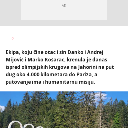
Željko
AUTOR
0
Svitlica
Ekipa, koju čine otac i sin Danko i Andrej
Mijović i Marko Košarac, krenula je danas
ispred olimpijskih krugova na Jahorini na put
dug oko 4.000 kilometara do Pariza, a
putovanje ima i humanitarnu misiju.