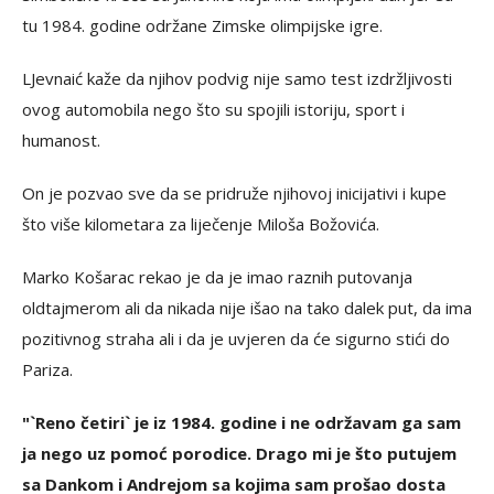
tu 1984. godine održane Zimske olimpijske igre.
LJevnaić kaže da njihov podvig nije samo test izdržljivosti
ovog automobila nego što su spojili istoriju, sport i
humanost.
On je pozvao sve da se pridruže njihovoj inicijativi i kupe
što više kilometara za liječenje Miloša Božovića.
Marko Košarac rekao je da je imao raznih putovanja
oldtajmerom ali da nikada nije išao na tako dalek put, da ima
pozitivnog straha ali i da je uvjeren da će sigurno stići do
Pariza.
"`Reno četiri` je iz 1984. godine i ne održavam ga sam
ja nego uz pomoć porodice. Drago mi je što putujem
sa Dankom i Andrejom sa kojima sam prošao dosta