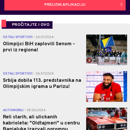
PREUZMI APLIKACIJU
PROČITAJTE I OVO
1
OSTALI SPORTOVI
26.07.2024.
|
Olimpijci BiH zaplovili Senom -
prvi iz regiona!
0
OSTALI SPORTOVI
26.07.2024.
|
Srbija dobila 113. predstavnika na
Olimpijskim igrama u Parizu!
0
AUTOMOBILI
28.06.2024.
|
Reli starih, ali ulickanih
kabrioleta: "Oldtajmeri" u centru
Banjaluke izazvali ogromnu