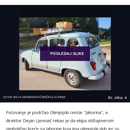
POGLEDAJ SLIKE
IZVOR: MAJA KRSMANOVIĆ BRČKALO/SRNA
Br. slika: 4
Putovanje je podržao Olimpijski centar "Jahorina", a
direktor Dejan LJevnaić rekao je da ekipa oldtajmerom
simbolično kreće sa Jahorine koja ima olimpijski duh jer su