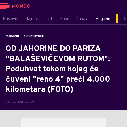
Naslovna
Najnovije
Info
Sport
Zabava
Magazin
M
Magazin
Zanimljivosti
OD JAHORINE DO PARIZA
"BALAŠEVIĆEVOM RUTOM":
Poduhvat tokom kojeg će
čuveni "reno 4" preći 4.000
kilometara (FOTO)
26.07.2024. / 21:25