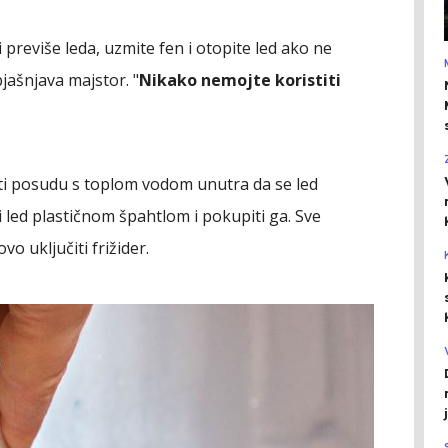
 previše leda, uzmite fen i otopite led ako ne
jašnjava majstor. "
Nikako nemojte koristiti
taviti posudu s toplom vodom unutra da se led
ti led plastičnom špahtlom i pokupiti ga. Sve
vo uključiti frižider.