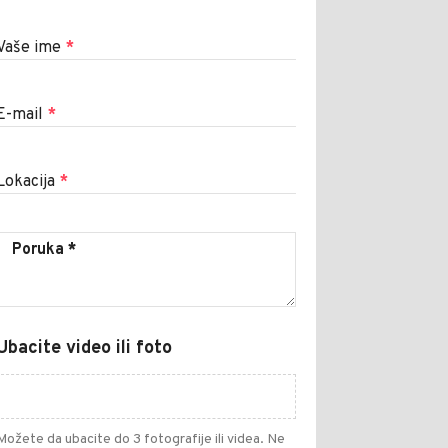
Vaše ime
*
E-mail
*
Lokacija
*
Ubacite video ili foto
Možete da ubacite do 3 fotografije ili videa. Ne