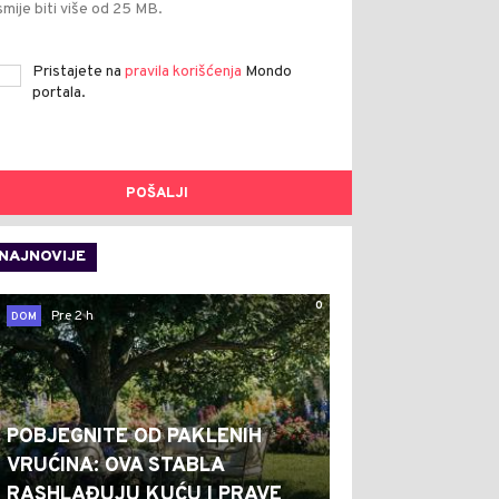
smije biti više od 25 MB.
Pristajete na
pravila korišćenja
Mondo
portala.
POŠALJI
NAJNOVIJE
0
Pre 2 h
DOM
POBJEGNITE OD PAKLENIH
VRUĆINA: OVA STABLA
RASHLAĐUJU KUĆU I PRAVE