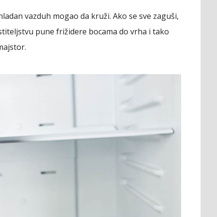
 hladan vazduh mogao da kruži. Ako se sve zaguši,
titeljstvu pune frižidere bocama do vrha i tako
majstor.