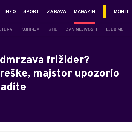
INFO
SPORT
ZABAVA
MAGAZIN
MOBIT
LTURA
KUHINJA
STIL
ZANIMLJIVOSTI
LJUBIMCI
odmrzava frižider?
greške, majstor upozorio
radite