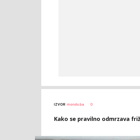
0
IZVOR
mondo.ba
Kako se pravilno odmrzava friž