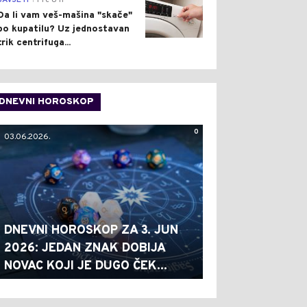
SAVJETI
Pre 8 h
Da li vam veš-mašina "skače"
po kupatilu? Uz jednostavan
trik centrifuga...
DNEVNI HOROSKOP
0
03.06.2026.
DNEVNI HOROSKOP ZA 3. JUN
2026: JEDAN ZNAK DOBIJA
NOVAC KOJI JE DUGO ČEK...