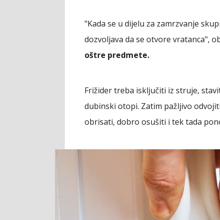
"Kada se u dijelu za zamrzvanje skupi
dozvoljava da se otvore vratanca", ob
oštre predmete.
Frižider treba isključiti iz struje, s
dubinski otopi. Zatim pažljivo odvoji
obrisati, dobro osušiti i tek tada pono