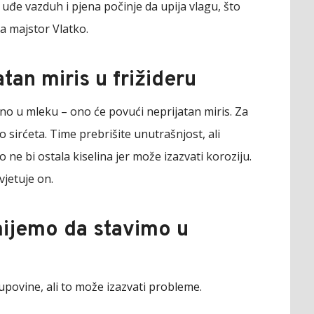
, uđe vazduh i pjena počinje da upija vlagu, što
a majstor Vlatko.
atan miris u frižideru
eno u mleku – ono će povući neprijatan miris. Za
 sirćeta. Time prebrišite unutrašnjost, ali
ne bi ostala kiselina jer može izazvati koroziju.
vjetuje on.
mijemo da stavimo u
upovine, ali to može izazvati probleme.