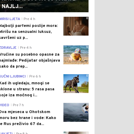
NAJLJ...
0
MIRISI LJETA
Pre 4 h
|
Najbolji parfemi poslije mora:
Mirišu na senzualni luksuz,
savršeni uz p...
0
ZDRAVLJE
Pre 4 h
|
Vrućine su posebno opasne za
najmlađe: Pedijatar objašnjava
kako da prep...
0
KUĆNI LJUBIMCI
Pre 6 h
|
Kad ih ugledaju, mnogi se
sklone u stranu: 5 rasa pasa
koje iza moćnog i...
0
VIDEO
Pre 7 h
|
Dva mjeseca u Ohotskom
moru bez hrane i vode: Kako
je Rus preživio 67 da...
0
|