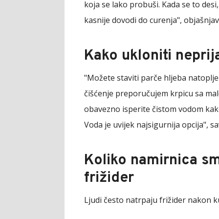
koja se lako probuši. Kada se to desi
kasnije dovodi do curenja", objašnjav
Kako ukloniti neprij
"Možete staviti parče hljeba natoplj
čišćenje preporučujem krpicu sa malo
obavezno isperite čistom vodom kako 
Voda je uvijek najsigurnija opcija", sa
Koliko namirnica s
frižider
Ljudi često natrpaju frižider nakon k