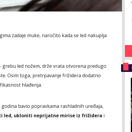
ima zadaje muke, naročito kada se led nakuplja
e - grebu led nožem, drže vrata otvorena predugo
čiste. Osim toga, pretrpavanje frižidera dodatno
fikasnost hlađenja.
 40 godina bavio popravkama rashladnih uređaja,
led, ukloniti neprijatne mirise iz frižidera
i