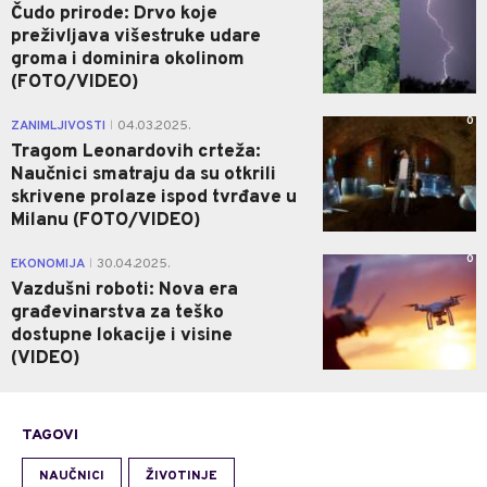
Čudo prirode: Drvo koje
preživljava višestruke udare
groma i dominira okolinom
(FOTO/VIDEO)
0
ZANIMLJIVOSTI
04.03.2025.
|
Tragom Leonardovih crteža:
Naučnici smatraju da su otkrili
skrivene prolaze ispod tvrđave u
Milanu (FOTO/VIDEO)
0
EKONOMIJA
30.04.2025.
|
Vazdušni roboti: Nova era
građevinarstva za teško
dostupne lokacije i visine
(VIDEO)
TAGOVI
NAUČNICI
ŽIVOTINJE