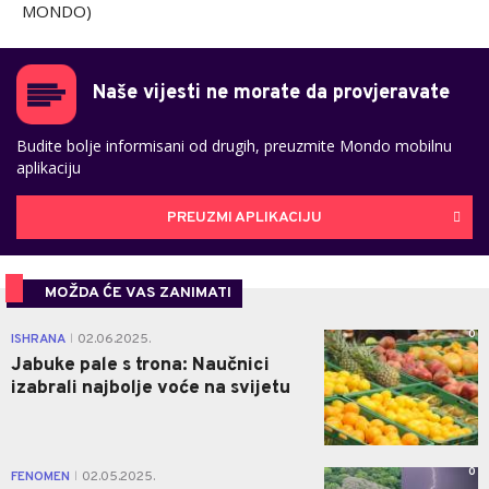
MONDO)
Naše vijesti ne morate da provjeravate
Budite bolje informisani od drugih, preuzmite Mondo mobilnu
aplikaciju
PREUZMI APLIKACIJU
MOŽDA ĆE VAS ZANIMATI
0
ISHRANA
02.06.2025.
|
Jabuke pale s trona: Naučnici
izabrali najbolje voće na svijetu
0
FENOMEN
02.05.2025.
|