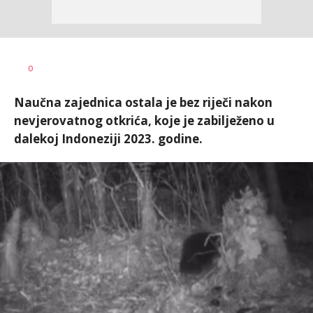
Marina
AUTOR
0
Cvetković
Naučna zajednica ostala je bez riječi nakon
nevjerovatnog otkrića, koje je zabilježeno u
dalekoj Indoneziji 2023. godine.