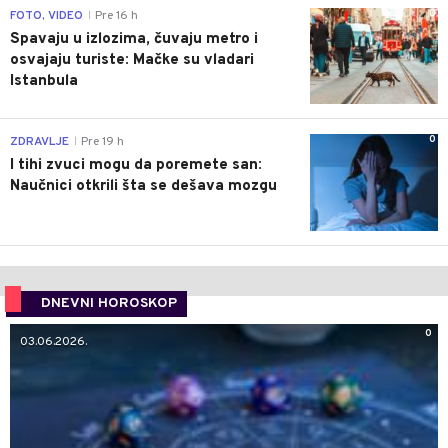
0
FOTO, VIDEO
Pre 16 h
|
Spavaju u izlozima, čuvaju metro i
osvajaju turiste: Mačke su vladari
Istanbula
0
ZDRAVLJE
Pre 19 h
|
I tihi zvuci mogu da poremete san:
Naučnici otkrili šta se dešava mozgu
DNEVNI HOROSKOP
0
03.06.2026.