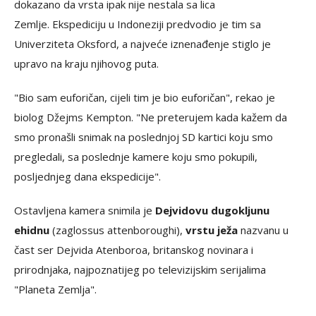
dokazano da vrsta ipak nije nestala sa lica
Zemlje. Ekspediciju u Indoneziji predvodio je tim sa
Univerziteta Oksford, a najveće iznenađenje stiglo je
upravo na kraju njihovog puta.
"Bio sam euforičan, cijeli tim je bio euforičan", rekao je
biolog Džejms Kempton. "Ne preterujem kada kažem da
smo pronašli snimak na poslednjoj SD kartici koju smo
pregledali, sa poslednje kamere koju smo pokupili,
posljednjeg dana ekspedicije".
Ostavljena kamera snimila je
Dejvidovu dugokljunu
ehidnu
(zaglossus attenboroughi),
vrstu ježa
nazvanu u
čast ser Dejvida Atenboroa, britanskog novinara i
prirodnjaka, najpoznatijeg po televizijskim serijalima
"Planeta Zemlja".