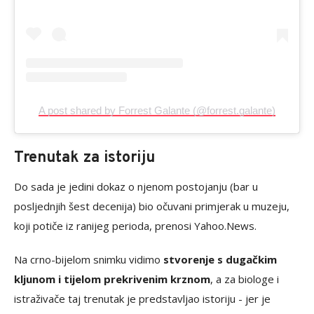
A post shared by Forrest Galante (@forrest.galante)
Trenutak za istoriju
Do sada je jedini dokaz o njenom postojanju (bar u
posljednjih šest decenija) bio očuvani primjerak u muzeju,
koji potiče iz ranijeg perioda, prenosi Yahoo.News.
Na crno-bijelom snimku vidimo
stvorenje s dugačkim
kljunom i tijelom prekrivenim krznom
, a za biologe i
istraživače taj trenutak je predstavljao istoriju - jer je