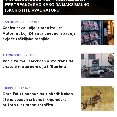
PRETRPANO: EVO KAKO DA MAKSIMALNO
ISKORISTITE KVADRATURU
0
ZANIMLJIVOSTI
Pre 10 h
|
Gastro-revolucija iz srca Italije:
Automat koji 24 sata dnevno izbacuje
svježe roštiljske ražnjiće
0
AUTOMOBILI
Pre 13 h
|
Vodič za mali servis: Sve što treba da
znate o motornom ulju i filterima
0
LJUBIMCI
Pre 14 h
|
Orao Feliks ponovo na slobodi: Nakon
što je spasen iz kandži krijumčara
pušten u prirodno stanište