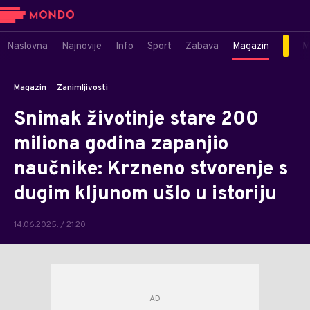
Naslovna
Najnovije
Info
Sport
Zabava
Magazin
M
Magazin
Zanimljivosti
Snimak životinje stare 200
miliona godina zapanjio
naučnike: Krzneno stvorenje s
dugim kljunom ušlo u istoriju
14.06.2025. / 21:20