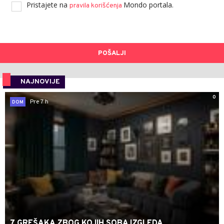
Pristajete na
Mondo portala.
pravila korišćenja
POŠALJI
NAJNOVIJE
0
Pre 7 h
DOM
7 GREŠAKA ZBOG KOJIH SOBA IZGLEDA