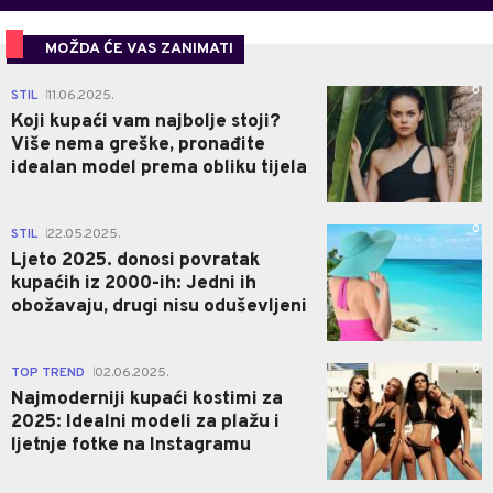
MOŽDA ĆE VAS ZANIMATI
0
STIL
11.06.2025.
|
Koji kupaći vam najbolje stoji?
Više nema greške, pronađite
idealan model prema obliku tijela
0
STIL
22.05.2025.
|
Ljeto 2025. donosi povratak
kupaćih iz 2000-ih: Jedni ih
obožavaju, drugi nisu oduševljeni
0
TOP TREND
02.06.2025.
|
Najmoderniji kupaći kostimi za
2025: Idealni modeli za plažu i
ljetnje fotke na Instagramu