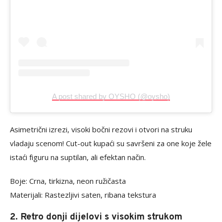
A post shared by OYSHO (@oysho)
Asimetrični izrezi, visoki bočni rezovi i otvori na struku
vladaju scenom! Cut-out kupaći su savršeni za one koje žele
istaći figuru na suptilan, ali efektan način.
Boje: Crna, tirkizna, neon ružičasta
Materijali: Rastezljivi saten, ribana tekstura
2. Retro donji dijelovi s visokim strukom