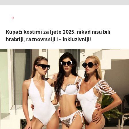
Vesna
AUTOR
0
Kerkez
Kupaći kostimi za ljeto 2025. nikad nisu bili
hrabriji, raznovrsniji i – inkluzivniji!