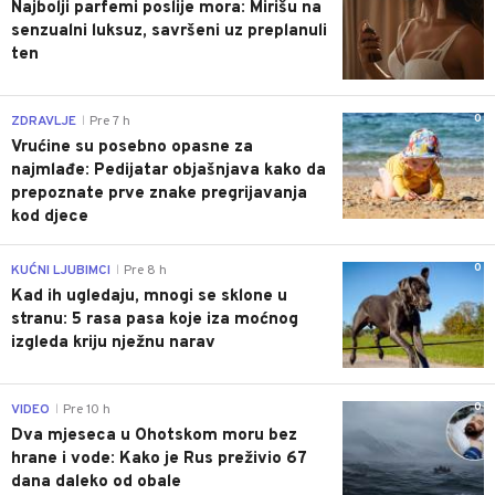
Najbolji parfemi poslije mora: Mirišu na
senzualni luksuz, savršeni uz preplanuli
ten
0
ZDRAVLJE
Pre 7 h
|
Vrućine su posebno opasne za
najmlađe: Pedijatar objašnjava kako da
prepoznate prve znake pregrijavanja
kod djece
0
KUĆNI LJUBIMCI
Pre 8 h
|
Kad ih ugledaju, mnogi se sklone u
stranu: 5 rasa pasa koje iza moćnog
izgleda kriju nježnu narav
0
VIDEO
Pre 10 h
|
Dva mjeseca u Ohotskom moru bez
hrane i vode: Kako je Rus preživio 67
dana daleko od obale