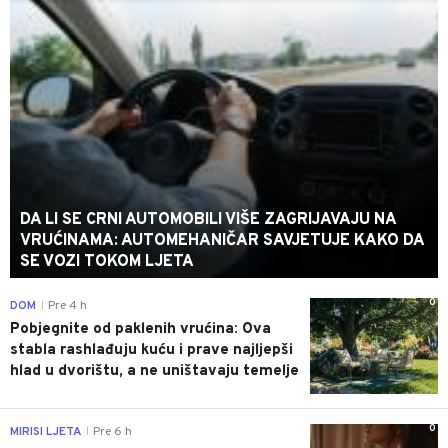
DA LI SE CRNI AUTOMOBILI VIŠE ZAGRIJAVAJU NA
VRUĆINAMA: AUTOMEHANIČAR SAVJETUJE KAKO DA
SE VOZI TOKOM LJETA
0
DOM
Pre 4 h
|
Pobjegnite od paklenih vrućina: Ova
stabla rashlađuju kuću i prave najljepši
hlad u dvorištu, a ne uništavaju temelje
0
MIRISI LJETA
Pre 6 h
|