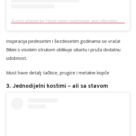
A post shared by Hand sewn swimwear and intimates. (@badmoonsuits)
Inspiracija pedesetim i šezdesetim godinama se vraća!
Bikini s visokim strukom oblikuje siluetu i pruža dodatnu
udobnost.
Must have detalj: tačkice, prugice i metalne kopče
3. Jednodijelni kostimi – ali sa stavom