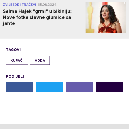
2
ZVIJEZDE I TRAČEVI
15.08.2024.
|
Selma Hajek "grmi" u bikiniju:
Nove fotke slavne glumice sa
jahte
TAGOVI
KUPAĆI
MODA
PODIJELI