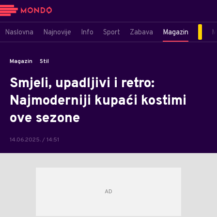
Naslovna
Najnovije
Info
Sport
Zabava
Magazin
M
Magazin
Stil
Smjeli, upadljivi i retro:
Najmoderniji kupaći kostimi
ove sezone
14.06.2025. / 14:51